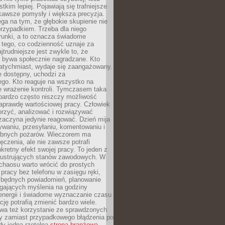
tkim lepiej. Pojawiają się trafniejsze
kawsze pomysły i większa precyzja.
ga na tym, że głębokie skupienie nie
przypadkiem. Trzeba dla niego
runki, a to oznacza świadome
 tego, co codzienność uznaje za
jtrudniejsze jest zwykle to, że
e bywa społecznie nagradzane. Kto
atychmiast, wydaje się zaangażowany.
le dostępny, uchodzi za
ego. Kto reaguje na wszystko na
e wrażenie kontroli. Tymczasem taka
bardzo często niszczy możliwość
aprawdę wartościowej pracy. Człowiek
orzyć, analizować i rozwiązywać
zaczyna jedynie reagować. Dzień mija
waniu, przesyłaniu, komentowaniu i
obnych pożarów. Wieczorem ma
czenia, ale nie zawsze potrafi
retny efekt swojej pracy. To jeden z
 frustrujących stanów zawodowych. W
chaosu warto wrócić do prostych
 pracy bez telefonu w zasięgu ręki,
zbędnych powiadomień, planowanie
ających myślenia na godziny
energii i świadome wyznaczanie czasu
ję potrafią zmienić bardzo wiele.
a też korzystanie ze sprawdzonych
zy zamiast przypadkowego błądzenia po
edy jedna rzetelna
strona branżowa