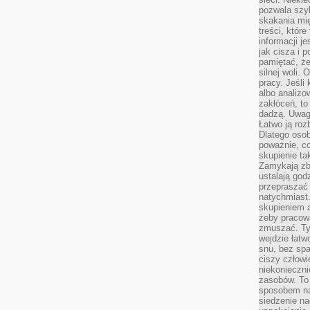
pozwala szyb
skakania mi
treści, które
informacji j
jak cisza i 
pamiętać, że
silnej woli.
pracy. Jeśli 
albo analizo
zakłóceń, to
dadzą. Uwag
Łatwo ją roz
Dlatego osob
poważnie, co
skupienie tak
Zamykają zb
ustalają god
przepraszać 
natychmiast.
skupieniem 
żeby pracowa
zmuszać. Ty
wejdzie łatw
snu, bez spa
ciszy człowi
niekonieczn
zasobów. To
sposobem na 
siedzenie na