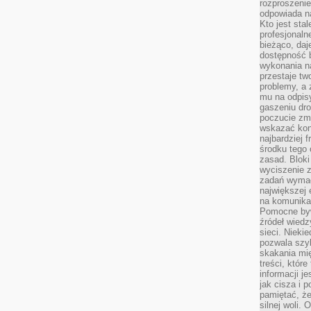
rozproszeni
odpowiada n
Kto jest sta
profesjonaln
bieżąco, daj
dostępność 
wykonania n
przestaje tw
problemy, a 
mu na odpisy
gaszeniu dr
poczucie zmę
wskazać konk
najbardziej
środku tego 
zasad. Bloki
wyciszenie 
zadań wymag
największej 
na komunikac
Pomocne byw
źródeł wied
sieci. Nieki
pozwala szyb
skakania mi
treści, które
informacji j
jak cisza i 
pamiętać, że
silnej woli.