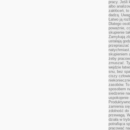
pracy. Jeśli 
albo analizo
zakłóceń, to
dadzą. Uwag
Łatwo ją roz
Dlatego osob
poważnie, co
skupienie tak
Zamykają zb
ustalają god
przepraszać 
natychmiast.
skupieniem 
żeby pracowa
zmuszać. Ty
wejdzie łatw
snu, bez spa
ciszy człowi
niekonieczn
zasobów. To
sposobem na 
siedzenie na
uspokojenie 
Produktywno
zamienia si
zdolność do 
przewagą. W
działa w try
potrafiąca s
pracować na