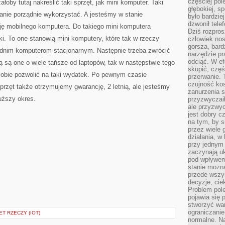
częściej pol
łoby tutaj nakreślić taki sprzęt, jak mini komputer. Taki
głębokiej, s
anie porządnie wykorzystać. A jesteśmy w stanie
było bardzie
dzwonił tele
sję mobilnego komputera. Do takiego mini komputera
Dziś rozpros
ki. To one stanowią mini komputery, które tak w rzeczy
człowiek nos
gorsza, bard
dnim komputerom stacjonarnym. Następnie trzeba zwrócić
narzędzie pr
odciąć. W ef
 są one o wiele tańsze od laptopów, tak w następstwie tego
skupić, czę
sobie pozwolić na taki wydatek. Po pewnym czasie
przerwanie. 
czujność kos
sprzęt także otrzymujemy gwarancję, 2 letnią, ale jesteśmy
zanurzenia s
łuższy okres.
przyzwyczaił
ale przyzwyc
jest dobry c
na tym, by s
przez wiele 
działania, w
przy jednym
zaczynają uk
pod wpływem
stanie można
przede wszys
decyzje, cie
Problem pole
pojawia się 
stworzyć wa
ograniczanie
T RZECZY (IOT)
normalne. Na