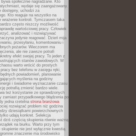
e bywa społecznie nagradzane. Kto
atychmiast, wydaje się zaangażowany.
le dostępny, uchodzi za
ego. Kto reaguje na wszystko na
e wrażenie kontroli. Tymczasem taka
bardzo często niszczy możliwość
aprawdę wartościowej pracy. Człowiek
orzyć, analizować i rozwiązywać
zaczyna jedynie reagować. Dzień mija
waniu, przesyłaniu, komentowaniu i
obnych pożarów. Wieczorem ma
czenia, ale nie zawsze potrafi
retny efekt swojej pracy. To jeden z
 frustrujących stanów zawodowych. W
chaosu warto wrócić do prostych
 pracy bez telefonu w zasięgu ręki,
zbędnych powiadomień, planowanie
ających myślenia na godziny
energii i świadome wyznaczanie czasu
ję potrafią zmienić bardzo wiele.
a też korzystanie ze sprawdzonych
zy zamiast przypadkowego błądzenia po
edy jedna rzetelna
strona branżowa
ciej rozwiązać problem niż godzina
ędzy dziesiątkami powierzchownych
 tylko udają konkret. Selekcja
est dziś częścią skupienia równie ważną
porządek na biurku. Warto przy tym
 skupienie nie jest wyłącznie kwestią
 Ogromne znaczenie ma środowisko