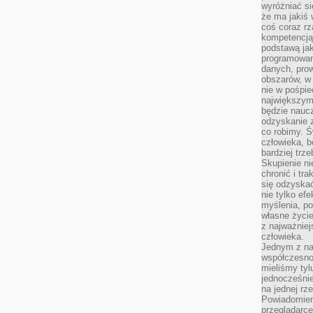
wyróżniać si
że ma jakiś 
coś coraz rz
kompetencją
podstawą jak
programowani
danych, prow
obszarów, w 
nie w pośpie
największym
będzie naucz
odzyskanie z
co robimy. Ś
człowieka, b
bardziej trz
Skupienie ni
chronić i tr
się odzyskać
nie tylko ef
myślenia, po
własne życie.
z najważnie
człowieka.
Jednym z na
współczesnoś
mieliśmy tyl
jednocześnie 
na jednej rz
Powiadomien
przeglądarce