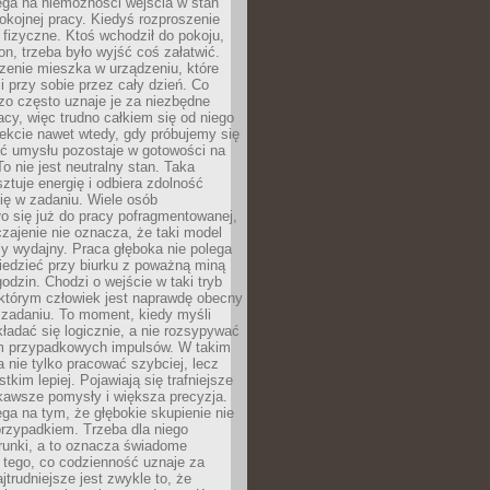
ega na niemożności wejścia w stan
pokojnej pracy. Kiedyś rozproszenie
j fizyczne. Ktoś wchodził do pokoju,
fon, trzeba było wyjść coś załatwić.
zenie mieszka w urządzeniu, które
i przy sobie przez cały dzień. Co
zo często uznaje je za niezbędne
acy, więc trudno całkiem się od niego
ekcie nawet wtedy, gdy próbujemy się
ść umysłu pozostaje w gotowości na
To nie jest neutralny stan. Taka
ztuje energię i odbiera zdolność
ię w zadaniu. Wiele osób
o się już do pracy pofragmentowanej,
zajenie nie oznacza, że taki model
zy wydajny. Praca głęboka nie polega
iedzieć przy biurku z poważną miną
godzin. Chodzi o wejście w taki tryb
 którym człowiek jest naprawdę obecny
 zadaniu. To moment, kiedy myśli
ładać się logicznie, a nie rozsypywać
 przypadkowych impulsów. W takim
 nie tylko pracować szybciej, lecz
tkim lepiej. Pojawiają się trafniejsze
kawsze pomysły i większa precyzja.
ga na tym, że głębokie skupienie nie
przypadkiem. Trzeba dla niego
runki, a to oznacza świadome
 tego, co codzienność uznaje za
jtrudniejsze jest zwykle to, że