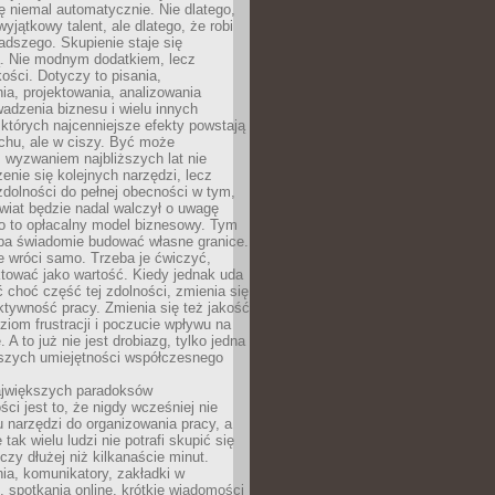
ę niemal automatycznie. Nie dlatego,
wyjątkowy talent, ale dlatego, że robi
adszego. Skupienie staje się
. Nie modnym dodatkiem, lecz
ości. Dotyczy to pisania,
a, projektowania, analizowania
adzenia biznesu i wielu innych
których najcenniejsze efekty powstają
chu, ale w ciszy. Być może
 wyzwaniem najbliższych lat nie
enie się kolejnych narzędzi, lecz
dolności do pełnej obecności w tym,
wiat będzie nadal walczył o uwagę
o to opłacalny model biznesowy. Tym
eba świadomie budować własne granice.
e wróci samo. Trzeba je ćwiczyć,
aktować jako wartość. Kiedy jednak uda
 choć część tej zdolności, zmienia się
ektywność pracy. Zmienia się też jakość
ziom frustracji i poczucie wpływu na
 A to już nie jest drobiazg, tylko jedna
jszych umiejętności współczesnego
jwiększych paradoksów
ci jest to, że nigdy wcześniej nie
u narzędzi do organizowania pracy, a
tak wielu ludzi nie potrafi skupić się
eczy dłużej niż kilkanaście minut.
ia, komunikatory, zakładki w
, spotkania online, krótkie wiadomości