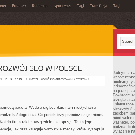
Poranek
Redakcja
Tagi
Transfuzja
Tagi
alni
Spis Treści
SUB
ROZWÓJ SEO W POLSCE
Jednym z na
współczesnoś
BARDZO
LIP - 5 - 2025
MOŻLIWOŚĆ KOMENTOWANIA
ZOSTAŁA
mieliśmy tyl
SZYBKI
jednocześnie 
ROZWÓJ
SEO
na jednej rz
W
Powiadomien
POLSCE
przeglądarce
i nieustanne
pomocą peceta. Wydaje się być dziś nam niesłychanie
stworzyły śr
zasobem bar
emalże każdego dnia. Co poniektórzy przecież dzięki niemu
mieć wolne d
Każda firma także uwzględnia taki sprzęt. To za jego
ważnego, bo
bodźca do dr
racje, jak oraz księguje wszystkie rzeczy, które występują
wyłącznie n