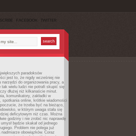
SCRIBE
FACEBOOK
TWITTER
jwiększych paradoksów
ci jest to, że nigdy wcześniej nie
u narzędzi do organizowania pracy, a
tak wielu ludzi nie potrafi skupić się
eczy dłużej niż kilkanaście minut.
ia, komunikatory, zakładki w
, spotkania online, krótkie wiadomości
 poczucie, że trzeba być na bieżąco,
odowisko, w którym uwaga stała się
dziej deficytowym niż czas. Można
wie godziny i nie zrobić nic naprawdę
 umysł będzie skakał od jednego
ugiego. Problem nie polega już
a nadmiarze obowiązków. Coraz