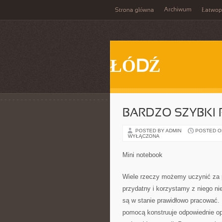
Archiwum
Strona główna
Łatwop
ŁÓDŹ
BARDZO SZYBKI 
POSTED BY ADMIN
POSTED ON 
WYŁĄCZONA
Mini notebook
Wiele rzeczy możemy uczynić za 
przydatny i korzystamy z niego ni
są w stanie prawidłowo pracować. 
pomocą konstruuje odpowiednie ope