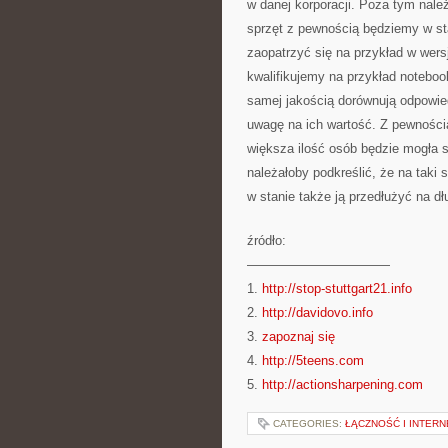
w danej korporacji. Poza tym należa
sprzęt z pewnością będziemy w st
zaopatrzyć się na przykład w wer
kwalifikujemy na przykład noteboo
samej jakością dorównują odpowie
uwagę na ich wartość. Z pewnością
większa ilość osób będzie mogła 
należałoby podkreślić, że na taki 
w stanie także ją przedłużyć na d
źródło:
———————————
1.
http://stop-stuttgart21.info
2.
http://davidovo.info
3.
zapoznaj się
4.
http://5teens.com
5.
http://actionsharpening.com
CATEGORIES:
ŁĄCZNOŚĆ I INTERNE