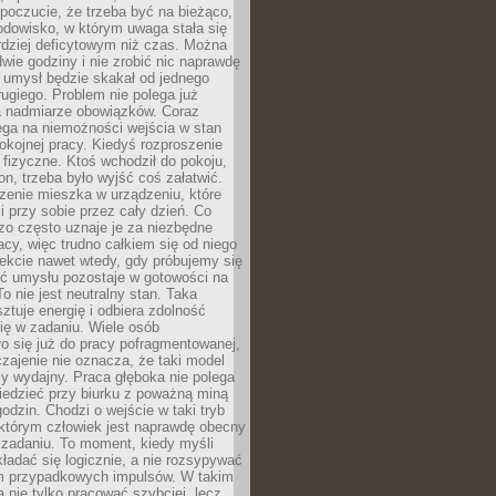
 poczucie, że trzeba być na bieżąco,
odowisko, w którym uwaga stała się
dziej deficytowym niż czas. Można
wie godziny i nie zrobić nic naprawdę
 umysł będzie skakał od jednego
ugiego. Problem nie polega już
a nadmiarze obowiązków. Coraz
ega na niemożności wejścia w stan
pokojnej pracy. Kiedyś rozproszenie
j fizyczne. Ktoś wchodził do pokoju,
fon, trzeba było wyjść coś załatwić.
zenie mieszka w urządzeniu, które
i przy sobie przez cały dzień. Co
zo często uznaje je za niezbędne
acy, więc trudno całkiem się od niego
ekcie nawet wtedy, gdy próbujemy się
ść umysłu pozostaje w gotowości na
To nie jest neutralny stan. Taka
ztuje energię i odbiera zdolność
ię w zadaniu. Wiele osób
o się już do pracy pofragmentowanej,
zajenie nie oznacza, że taki model
zy wydajny. Praca głęboka nie polega
iedzieć przy biurku z poważną miną
godzin. Chodzi o wejście w taki tryb
 którym człowiek jest naprawdę obecny
 zadaniu. To moment, kiedy myśli
ładać się logicznie, a nie rozsypywać
 przypadkowych impulsów. W takim
 nie tylko pracować szybciej, lecz