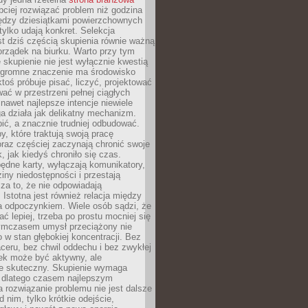
ciej rozwiązać problem niż godzina
ędzy dziesiątkami powierzchownych
 tylko udają konkret. Selekcja
est dziś częścią skupienia równie ważną
porządek na biurku. Warto przy tym
 skupienie nie jest wyłącznie kwestią
 Ogromne znaczenie ma środowisko
ktoś próbuje pisać, liczyć, projektować
wać w przestrzeni pełnej ciągłych
 nawet najlepsze intencje niewiele
a działa jak delikatny mechanizm.
bić, a znacznie trudniej odbudować.
y, które traktują swoją pracę
raz częściej zaczynają chronić swoje
, jak kiedyś chroniło się czas.
ędne karty, wyłączają komunikatory,
ziny niedostępności i przestają
za to, że nie odpowiadają
 Istotna jest również relacja między
a odpoczynkiem. Wiele osób sądzi, że
ć lepiej, trzeba po prostu mocniej się
mczasem umysł przeciążony nie
o w stan głębokiej koncentracji. Bez
ceru, bez chwil oddechu i bez zwykłej
ek może być aktywny, ale
ie skuteczny. Skupienie wymaga
 dlatego czasem najlepszym
rozwiązanie problemu nie jest dalsze
d nim, tylko krótkie odejście,