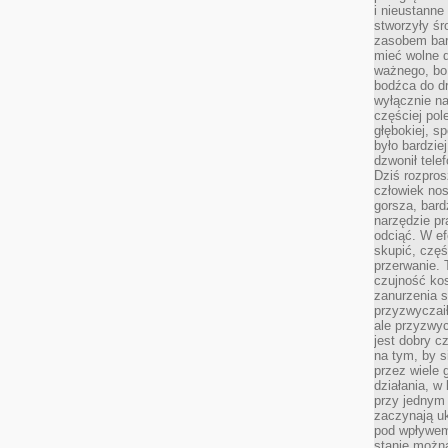
i nieustanne
stworzyły śr
zasobem bar
mieć wolne d
ważnego, bo
bodźca do dr
wyłącznie n
częściej pol
głębokiej, s
było bardzie
dzwonił tele
Dziś rozpros
człowiek nos
gorsza, bard
narzędzie pr
odciąć. W ef
skupić, czę
przerwanie. 
czujność kos
zanurzenia s
przyzwyczaił
ale przyzwyc
jest dobry c
na tym, by s
przez wiele 
działania, w
przy jednym
zaczynają uk
pod wpływem
stanie można