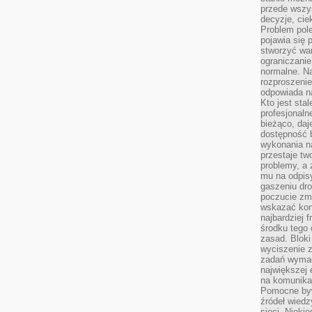
przede wszys
decyzje, cie
Problem pole
pojawia się 
stworzyć wa
ograniczanie
normalne. Na
rozproszeni
odpowiada n
Kto jest sta
profesjonaln
bieżąco, daj
dostępność 
wykonania n
przestaje tw
problemy, a 
mu na odpisy
gaszeniu dr
poczucie zmę
wskazać konk
najbardziej
środku tego 
zasad. Bloki
wyciszenie 
zadań wymag
największej 
na komunikac
Pomocne byw
źródeł wied
sieci. Nieki