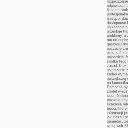
rozproszeni
odpowiada n
Kto jest sta
profesjonaln
bieżąco, daj
dostępność 
wykonania n
przestaje tw
problemy, a 
mu na odpisy
gaszeniu dr
poczucie zmę
wskazać konk
najbardziej
środku tego 
zasad. Bloki
wyciszenie 
zadań wymag
największej 
na komunikac
Pomocne byw
źródeł wied
sieci. Nieki
pozwala szyb
skakania mi
treści, które
informacji j
jak cisza i 
pamiętać, że
silnej woli.