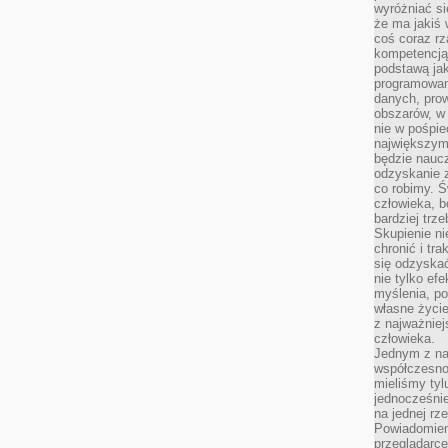
wyróżniać si
że ma jakiś 
coś coraz rz
kompetencją
podstawą jak
programowani
danych, prow
obszarów, w 
nie w pośpie
największym
będzie naucz
odzyskanie z
co robimy. Ś
człowieka, b
bardziej trz
Skupienie ni
chronić i tr
się odzyskać
nie tylko ef
myślenia, po
własne życie.
z najważnie
człowieka.
Jednym z na
współczesnoś
mieliśmy tyl
jednocześnie 
na jednej rz
Powiadomien
przeglądarce