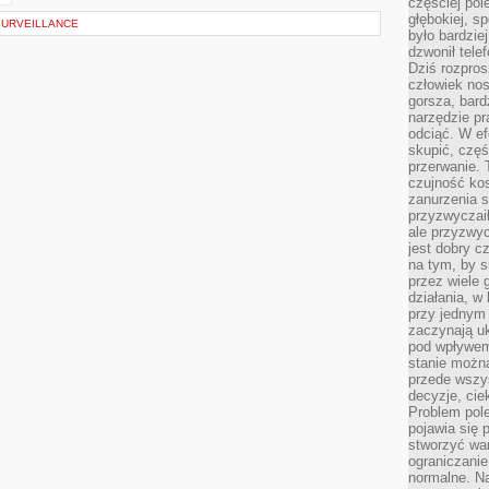
częściej pol
głębokiej, s
SURVEILLANCE
było bardzie
dzwonił tele
Dziś rozpros
człowiek nos
gorsza, bard
narzędzie pr
odciąć. W ef
skupić, czę
przerwanie. 
czujność kos
zanurzenia s
przyzwyczaił
ale przyzwyc
jest dobry c
na tym, by s
przez wiele 
działania, w
przy jednym
zaczynają uk
pod wpływem
stanie można
przede wszys
decyzje, cie
Problem pole
pojawia się 
stworzyć wa
ograniczanie
normalne. Na