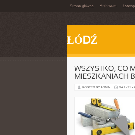
Archiwum
Strona główna
Łatwop
ŁÓDŹ
WSZYSTKO, CO M
MIESZKANIACH 
POSTED BY ADMIN
MAJ - 21 -