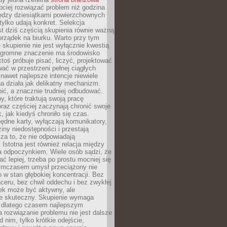
ciej rozwiązać problem niż godzina
ędzy dziesiątkami powierzchownych
 tylko udają konkret. Selekcja
est dziś częścią skupienia równie ważną
porządek na biurku. Warto przy tym
 skupienie nie jest wyłącznie kwestią
 Ogromne znaczenie ma środowisko
ktoś próbuje pisać, liczyć, projektować
wać w przestrzeni pełnej ciągłych
 nawet najlepsze intencje niewiele
a działa jak delikatny mechanizm.
bić, a znacznie trudniej odbudować.
y, które traktują swoją pracę
raz częściej zaczynają chronić swoje
, jak kiedyś chroniło się czas.
ędne karty, wyłączają komunikatory,
ziny niedostępności i przestają
za to, że nie odpowiadają
 Istotna jest również relacja między
a odpoczynkiem. Wiele osób sądzi, że
ć lepiej, trzeba po prostu mocniej się
mczasem umysł przeciążony nie
o w stan głębokiej koncentracji. Bez
ceru, bez chwil oddechu i bez zwykłej
ek może być aktywny, ale
ie skuteczny. Skupienie wymaga
 dlatego czasem najlepszym
rozwiązanie problemu nie jest dalsze
d nim, tylko krótkie odejście,