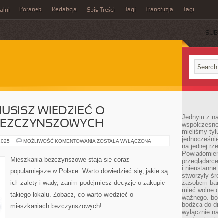
Poranek
Redakcja
Tagi
Transfuzja
Tagi
alni
Spis Treści
SUB
USISZ WIEDZIEĆ O
Jednym z na
BEZCZYNSZOWYCH
współczesnoś
mieliśmy tyl
jednocześnie 
WSZYSTKO,
 2025
MOŻLIWOŚĆ KOMENTOWANIA
ZOSTAŁA WYŁĄCZONA
na jednej rz
CO
MUSISZ
Powiadomien
WIEDZIEĆ
Mieszkania bezczynszowe stają się coraz
przeglądarce
O
MIESZKANIACH
i nieustanne
popularniejsze w Polsce. Warto dowiedzieć się, jakie są
BEZCZYNSZOWYCH
stworzyły śr
ich zalety i wady, zanim podejmiesz decyzję o zakupie
zasobem bar
mieć wolne d
takiego lokalu. Zobacz, co warto wiedzieć o
ważnego, bo
bodźca do dr
mieszkaniach bezczynszowych!
wyłącznie n