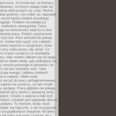
 poczucie, że trzeba być na bieżąco,
odowisko, w którym uwaga stała się
dziej deficytowym niż czas. Można
wie godziny i nie zrobić nic naprawdę
 umysł będzie skakał od jednego
ugiego. Problem nie polega już
a nadmiarze obowiązków. Coraz
ega na niemożności wejścia w stan
pokojnej pracy. Kiedyś rozproszenie
j fizyczne. Ktoś wchodził do pokoju,
fon, trzeba było wyjść coś załatwić.
zenie mieszka w urządzeniu, które
i przy sobie przez cały dzień. Co
zo często uznaje je za niezbędne
acy, więc trudno całkiem się od niego
ekcie nawet wtedy, gdy próbujemy się
ść umysłu pozostaje w gotowości na
To nie jest neutralny stan. Taka
ztuje energię i odbiera zdolność
ię w zadaniu. Wiele osób
o się już do pracy pofragmentowanej,
zajenie nie oznacza, że taki model
zy wydajny. Praca głęboka nie polega
iedzieć przy biurku z poważną miną
godzin. Chodzi o wejście w taki tryb
 którym człowiek jest naprawdę obecny
 zadaniu. To moment, kiedy myśli
ładać się logicznie, a nie rozsypywać
 przypadkowych impulsów. W takim
 nie tylko pracować szybciej, lecz