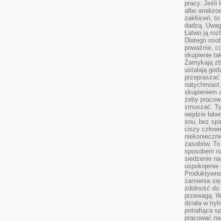
pracy. Jeśli 
albo analizo
zakłóceń, to
dadzą. Uwag
Łatwo ją roz
Dlatego osob
poważnie, co
skupienie tak
Zamykają zb
ustalają god
przepraszać 
natychmiast.
skupieniem 
żeby pracowa
zmuszać. Ty
wejdzie łatw
snu, bez spa
ciszy człowi
niekonieczn
zasobów. To
sposobem na 
siedzenie na
uspokojenie 
Produktywno
zamienia si
zdolność do 
przewagą. W
działa w try
potrafiąca s
pracować na