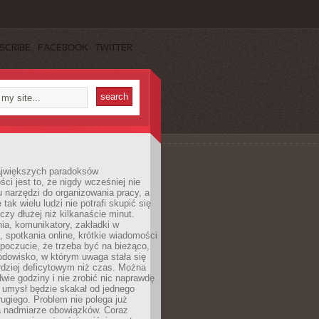
SCRIBE
FACEBOOK
TWITTER
jwiększych paradoksów
ci jest to, że nigdy wcześniej nie
u narzędzi do organizowania pracy, a
tak wielu ludzi nie potrafi skupić się
eczy dłużej niż kilkanaście minut.
ia, komunikatory, zakładki w
, spotkania online, krótkie wiadomości
 poczucie, że trzeba być na bieżąco,
odowisko, w którym uwaga stała się
dziej deficytowym niż czas. Można
wie godziny i nie zrobić nic naprawdę
 umysł będzie skakał od jednego
ugiego. Problem nie polega już
a nadmiarze obowiązków. Coraz