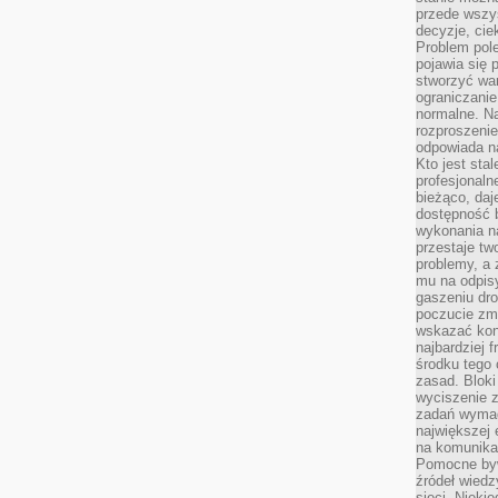
przede wszys
decyzje, cie
Problem pole
pojawia się 
stworzyć wa
ograniczanie
normalne. Na
rozproszeni
odpowiada n
Kto jest sta
profesjonaln
bieżąco, daj
dostępność 
wykonania n
przestaje tw
problemy, a 
mu na odpisy
gaszeniu dr
poczucie zmę
wskazać konk
najbardziej
środku tego 
zasad. Bloki
wyciszenie 
zadań wymag
największej 
na komunikac
Pomocne byw
źródeł wied
sieci. Nieki