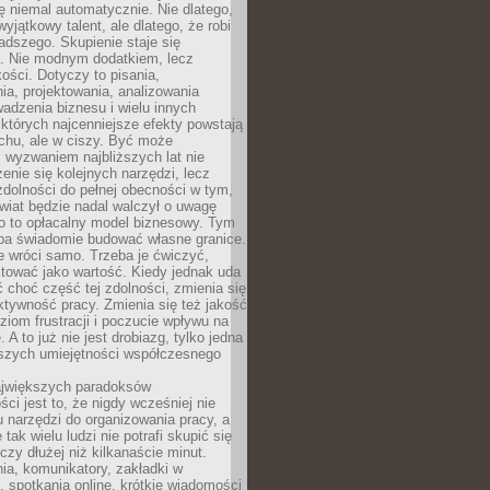
ę niemal automatycznie. Nie dlatego,
wyjątkowy talent, ale dlatego, że robi
adszego. Skupienie staje się
. Nie modnym dodatkiem, lecz
ości. Dotyczy to pisania,
a, projektowania, analizowania
adzenia biznesu i wielu innych
których najcenniejsze efekty powstają
chu, ale w ciszy. Być może
 wyzwaniem najbliższych lat nie
enie się kolejnych narzędzi, lecz
dolności do pełnej obecności w tym,
wiat będzie nadal walczył o uwagę
o to opłacalny model biznesowy. Tym
eba świadomie budować własne granice.
e wróci samo. Trzeba je ćwiczyć,
aktować jako wartość. Kiedy jednak uda
 choć część tej zdolności, zmienia się
ektywność pracy. Zmienia się też jakość
ziom frustracji i poczucie wpływu na
 A to już nie jest drobiazg, tylko jedna
jszych umiejętności współczesnego
jwiększych paradoksów
ci jest to, że nigdy wcześniej nie
u narzędzi do organizowania pracy, a
tak wielu ludzi nie potrafi skupić się
eczy dłużej niż kilkanaście minut.
ia, komunikatory, zakładki w
, spotkania online, krótkie wiadomości