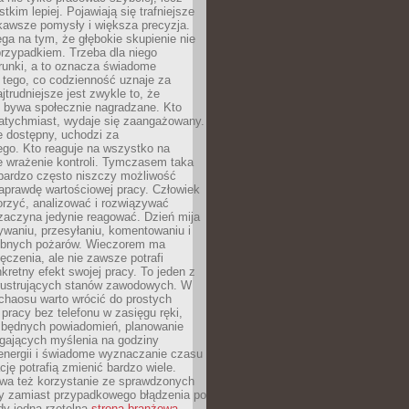
tkim lepiej. Pojawiają się trafniejsze
kawsze pomysły i większa precyzja.
ga na tym, że głębokie skupienie nie
przypadkiem. Trzeba dla niego
runki, a to oznacza świadome
 tego, co codzienność uznaje za
jtrudniejsze jest zwykle to, że
e bywa społecznie nagradzane. Kto
atychmiast, wydaje się zaangażowany.
le dostępny, uchodzi za
ego. Kto reaguje na wszystko na
e wrażenie kontroli. Tymczasem taka
bardzo często niszczy możliwość
aprawdę wartościowej pracy. Człowiek
orzyć, analizować i rozwiązywać
zaczyna jedynie reagować. Dzień mija
waniu, przesyłaniu, komentowaniu i
obnych pożarów. Wieczorem ma
czenia, ale nie zawsze potrafi
retny efekt swojej pracy. To jeden z
 frustrujących stanów zawodowych. W
chaosu warto wrócić do prostych
 pracy bez telefonu w zasięgu ręki,
zbędnych powiadomień, planowanie
ających myślenia na godziny
energii i świadome wyznaczanie czasu
ję potrafią zmienić bardzo wiele.
a też korzystanie ze sprawdzonych
zy zamiast przypadkowego błądzenia po
edy jedna rzetelna
strona branżowa