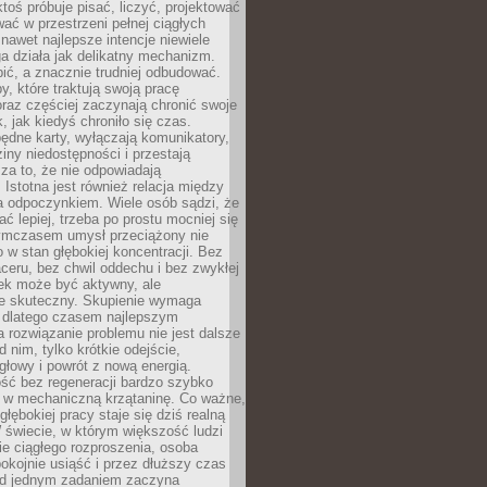
ktoś próbuje pisać, liczyć, projektować
wać w przestrzeni pełnej ciągłych
 nawet najlepsze intencje niewiele
a działa jak delikatny mechanizm.
bić, a znacznie trudniej odbudować.
y, które traktują swoją pracę
raz częściej zaczynają chronić swoje
, jak kiedyś chroniło się czas.
ędne karty, wyłączają komunikatory,
ziny niedostępności i przestają
za to, że nie odpowiadają
 Istotna jest również relacja między
a odpoczynkiem. Wiele osób sądzi, że
ć lepiej, trzeba po prostu mocniej się
mczasem umysł przeciążony nie
o w stan głębokiej koncentracji. Bez
ceru, bez chwil oddechu i bez zwykłej
ek może być aktywny, ale
ie skuteczny. Skupienie wymaga
 dlatego czasem najlepszym
rozwiązanie problemu nie jest dalsze
d nim, tylko krótkie odejście,
głowy i powrót z nową energią.
ść bez regeneracji bardzo szybko
ę w mechaniczną krzątaninę. Co ważne,
głębokiej pracy staje się dziś realną
 świecie, w którym większość ludzi
bie ciągłego rozproszenia, osoba
pokojnie usiąść i przez dłuższy czas
d jednym zadaniem zaczyna