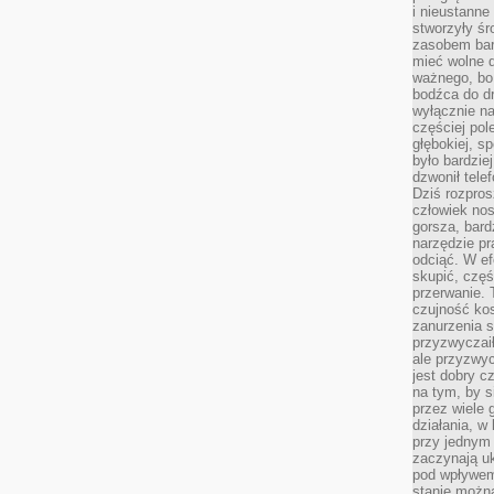
i nieustanne
stworzyły śr
zasobem bar
mieć wolne d
ważnego, bo
bodźca do dr
wyłącznie n
częściej pol
głębokiej, s
było bardzie
dzwonił tele
Dziś rozpros
człowiek nos
gorsza, bard
narzędzie pr
odciąć. W ef
skupić, czę
przerwanie. 
czujność kos
zanurzenia s
przyzwyczaił
ale przyzwyc
jest dobry c
na tym, by s
przez wiele 
działania, w
przy jednym
zaczynają uk
pod wpływem
stanie można