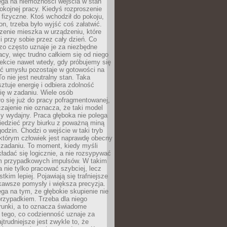
ega na niemożności wejścia w stan
pokojnej pracy. Kiedyś rozproszenie
j fizyczne. Ktoś wchodził do pokoju,
fon, trzeba było wyjść coś załatwić.
zenie mieszka w urządzeniu, które
i przy sobie przez cały dzień. Co
zo często uznaje je za niezbędne
acy, więc trudno całkiem się od niego
ekcie nawet wtedy, gdy próbujemy się
ść umysłu pozostaje w gotowości na
To nie jest neutralny stan. Taka
ztuje energię i odbiera zdolność
ię w zadaniu. Wiele osób
o się już do pracy pofragmentowanej,
zajenie nie oznacza, że taki model
zy wydajny. Praca głęboka nie polega
iedzieć przy biurku z poważną miną
godzin. Chodzi o wejście w taki tryb
 którym człowiek jest naprawdę obecny
 zadaniu. To moment, kiedy myśli
ładać się logicznie, a nie rozsypywać
 przypadkowych impulsów. W takim
 nie tylko pracować szybciej, lecz
tkim lepiej. Pojawiają się trafniejsze
kawsze pomysły i większa precyzja.
ga na tym, że głębokie skupienie nie
przypadkiem. Trzeba dla niego
runki, a to oznacza świadome
 tego, co codzienność uznaje za
jtrudniejsze jest zwykle to, że