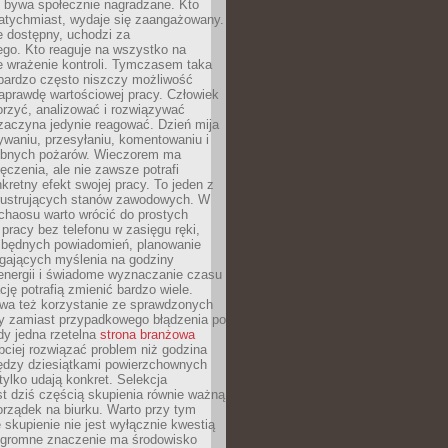
e bywa społecznie nagradzane. Kto
atychmiast, wydaje się zaangażowany.
le dostępny, uchodzi za
ego. Kto reaguje na wszystko na
e wrażenie kontroli. Tymczasem taka
bardzo często niszczy możliwość
aprawdę wartościowej pracy. Człowiek
orzyć, analizować i rozwiązywać
zaczyna jedynie reagować. Dzień mija
waniu, przesyłaniu, komentowaniu i
obnych pożarów. Wieczorem ma
czenia, ale nie zawsze potrafi
retny efekt swojej pracy. To jeden z
 frustrujących stanów zawodowych. W
chaosu warto wrócić do prostych
 pracy bez telefonu w zasięgu ręki,
zbędnych powiadomień, planowanie
ających myślenia na godziny
energii i świadome wyznaczanie czasu
ję potrafią zmienić bardzo wiele.
a też korzystanie ze sprawdzonych
zy zamiast przypadkowego błądzenia po
edy jedna rzetelna
strona branżowa
ciej rozwiązać problem niż godzina
ędzy dziesiątkami powierzchownych
 tylko udają konkret. Selekcja
est dziś częścią skupienia równie ważną
porządek na biurku. Warto przy tym
 skupienie nie jest wyłącznie kwestią
 Ogromne znaczenie ma środowisko