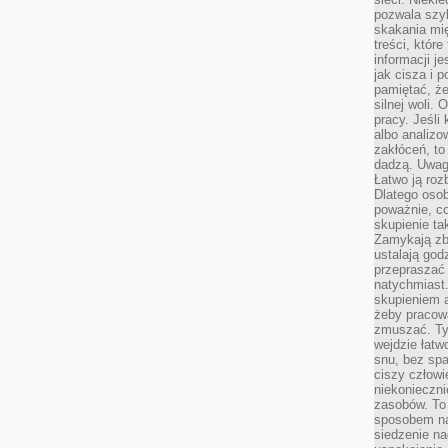
pozwala szyb
skakania mi
treści, które
informacji j
jak cisza i 
pamiętać, że
silnej woli.
pracy. Jeśli 
albo analizo
zakłóceń, to
dadzą. Uwag
Łatwo ją roz
Dlatego osob
poważnie, co
skupienie tak
Zamykają zb
ustalają god
przepraszać 
natychmiast.
skupieniem 
żeby pracowa
zmuszać. Ty
wejdzie łatw
snu, bez spa
ciszy człowi
niekonieczn
zasobów. To
sposobem na 
siedzenie na