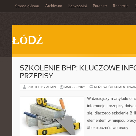
Archiwum
Poranek
Redakcja
Strona główna
Łatwopalni
ŁÓDŹ
SZKOLENIE BHP: KLUCZOWE INF
PRZEPISY
POSTED BY ADMIN
MAR - 2 - 2025
MOŻLIWOŚĆ KOMENTOWAN
W dzisiejszym artykule om
informacje i przepisy doty
się, dlaczego szkolenie B
elementem w miejscu pracy
#bezpieczeństwo pracy