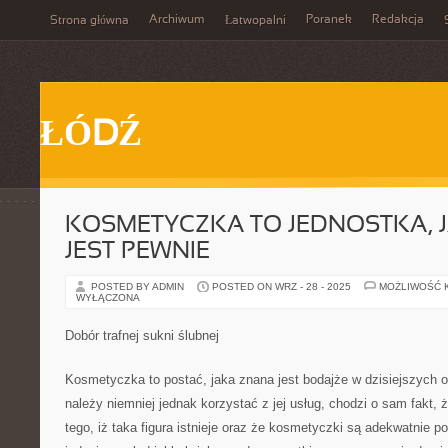
Archiwum
Poranek
Redakcja
Strona główna
Łatwopalni
ŁÓDŹ
KOSMETYCZKA TO JEDNOSTKA, 
JEST PEWNIE
POSTED BY ADMIN
POSTED ON WRZ - 28 - 2025
MOŻLIWOŚĆ 
WYŁĄCZONA
Dobór trafnej sukni ślubnej
Kosmetyczka to postać, jaka znana jest bodajże w dzisiejszych 
należy niemniej jednak korzystać z jej usług, chodzi o sam fakt,
tego, iż taka figura istnieje oraz że kosmetyczki są adekwatnie p