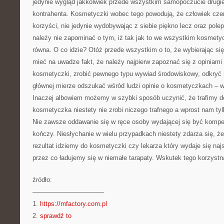
jedynie wygląd jakkolwiek przede wszystkim samopoczucie drugi
kontrahenta. Kosmetyczki wobec tego powodują, że człowiek czer
korzyści, nie jedynie wydobywając z siebie piękno lecz oraz pol
należy nie zapominać o tym, iż tak jak to we wszystkim kosmety
równa. O co idzie? Otóż przede wszystkim o to, że wybierając s
mieć na uwadze fakt, że należy najpierw zapoznać się z opiniami
kosmetyczki, zrobić pewnego typu wywiad środowiskowy, odkryć n
głównej mierze odszukać wśród ludzi opinie o kosmetyczkach – 
Inaczej albowiem możemy w szybki sposób uczynić, że trafimy do
kosmetyczka niestety nie zrobi niczego trafnego a wprost nam tyl
Nie zawsze oddawanie się w ręce osoby wydającej się być kompe
kończy. Niesłychanie w wielu przypadkach niestety zdarza się, ż
rezultat idziemy do kosmetyczki czy lekarza który wydaje się naj
przez co ładujemy się w niemałe tarapaty. Wskutek tego korzystn
źródło:
———————————
1.
https://mfactory.com.pl
2.
sprawdź to