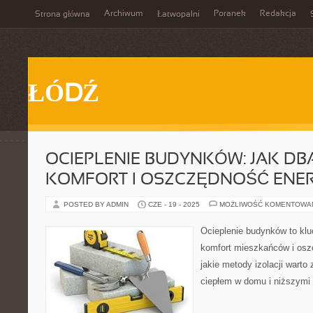
Archiwum
Poranek
Redakcja
Strona główna
Łatwopalni
ŁÓDŹ
OCIEPLENIE BUDYNKÓW: JAK DB
KOMFORT I OSZCZĘDNOŚĆ ENER
POSTED BY ADMIN
CZE - 19 - 2025
MOŻLIWOŚĆ KOMENTOWA
Ocieplenie budynków to kl
komfort mieszkańców i osz
jakie metody izolacji warto
ciepłem w domu i niższymi