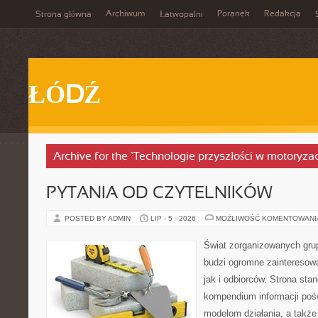
Archiwum
Poranek
Redakcja
Strona główna
Łatwopalni
ŁÓDŹ
Archive for the ‘Technologie przyszłości w motoryzac
PYTANIA OD CZYTELNIKÓW
POSTED BY ADMIN
LIP - 5 - 2026
MOŻLIWOŚĆ KOMENTOWAN
Świat zorganizowanych grup
budzi ogromne zainteresowa
jak i odbiorców. Strona st
kompendium informacji poświ
modelom działania, a takż