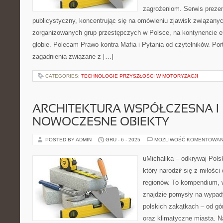
zagrożeniom. Serwis preze
publicystyczny, koncentrując się na omówieniu zjawisk związanyc
zorganizowanych grup przestępczych w Polsce, na kontynencie e
globie. Polecam Prawo kontra Mafia i Pytania od czytelników. Por
zagadnienia związane z […]
CATEGORIES:
TECHNOLOGIE PRZYSZŁOŚCI W MOTORYZACJI
ARCHITEKTURA WSPÓŁCZESNA I
NOWOCZESNE OBIEKTY
POSTED BY ADMIN
GRU - 6 - 2025
MOŻLIWOŚĆ KOMENTOWAN
uMichalika – odkrywaj Polsk
który narodził się z miłośc
regionów. To kompendium, 
znajdzie pomysły na wypad
polskich zakątkach – od gór
oraz klimatyczne miasta. N