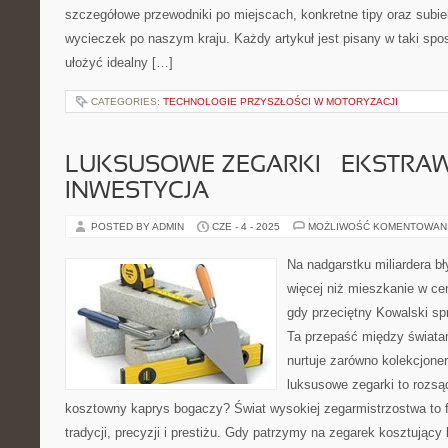
szczegółowe przewodniki po miejscach, konkretne tipy oraz subie
wycieczek po naszym kraju. Każdy artykuł jest pisany w taki spo
ułożyć idealny […]
CATEGORIES:
TECHNOLOGIE PRZYSZŁOŚCI W MOTORYZACJI
LUKSUSOWE ZEGARKI – EKSTRA
INWESTYCJA
POSTED BY ADMIN
CZE - 4 - 2025
MOŻLIWOŚĆ KOMENTOWAN
Na nadgarstku miliardera bł
więcej niż mieszkanie w c
gdy przeciętny Kowalski sp
Ta przepaść między światam
nurtuje zarówno kolekcjoner
luksusowe zegarki to rozsą
kosztowny kaprys bogaczy? Świat wysokiej zegarmistrzostwa to
tradycji, precyzji i prestiżu. Gdy patrzymy na zegarek kosztujący 