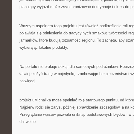
planujący wyjazd może zsynchronizować destynację i okres do pr
Ważnym aspektem tego projektu jest również podkreślanie roli re
pojawiają się odniesienia do tradycyjnych smaków, twórczości regi
jarmarków, które budują tożsamość regionu. To zachęta, aby sz
wybierając lokalne produkty.
Na portalu nie brakuje sekcji dla samotnych podróżników. Poprze
łatwiej ułożyć trasę w pojedynkę, zachowując bezpieczeństwo i w
najwięcej.
projekt uMichalika może spełniać rolę startowego punktu, od któr
Najpierw rodzi się zarys, później sprawdzenie szczegółów, a na k
Przeglądanie wpisów pozwala uniknąć podstawowych błędów i w p
dni wolne.