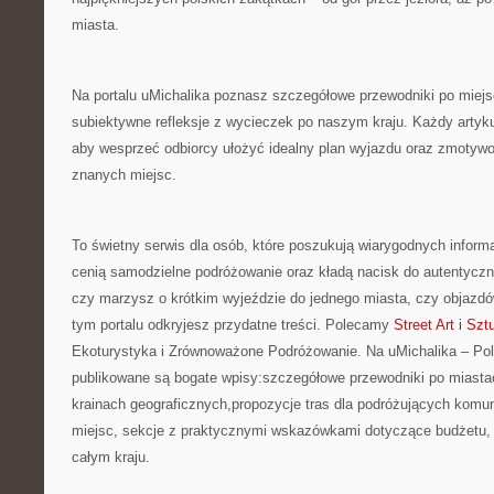
miasta.
Na portalu uMichalika poznasz szczegółowe przewodniki po miejs
subiektywne refleksje z wycieczek po naszym kraju. Każdy artykuł
aby wesprzeć odbiorcy ułożyć idealny plan wyjazdu oraz zmotyw
znanych miejsc.
To świetny serwis dla osób, które poszukują wiarygodnych inform
cenią samodzielne podróżowanie oraz kładą nacisk do autentycz
czy marzysz o krótkim wyjeździe do jednego miasta, czy objazdó
tym portalu odkryjesz przydatne treści. Polecamy
Street Art i S
Ekoturystyka i Zrównoważone Podróżowanie. Na uMichalika – Pols
publikowane są bogate wpisy:szczegółowe przewodniki po miast
krainach geograficznych,propozycje tras dla podróżujących komun
miejsc, sekcje z praktycznymi wskazówkami dotyczące budżetu, p
całym kraju.