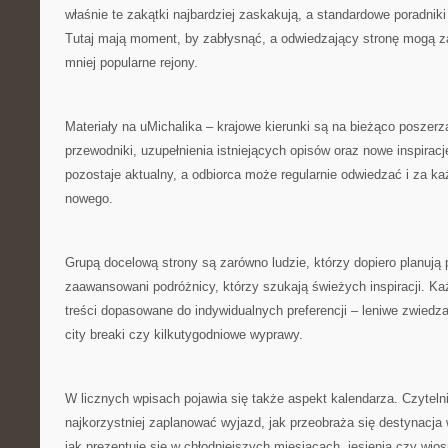
właśnie te zakątki najbardziej zaskakują, a standardowe poradnik
Tutaj mają moment, by zabłysnąć, a odwiedzający stronę mogą 
mniej popularne rejony.
Materiały na uMichalika – krajowe kierunki są na bieżąco poszerza
przewodniki, uzupełnienia istniejących opisów oraz nowe inspiracj
pozostaje aktualny, a odbiorca może regularnie odwiedzać i za 
nowego.
Grupą docelową strony są zarówno ludzie, którzy dopiero planują 
zaawansowani podróżnicy, którzy szukają świeżych inspiracji. 
treści dopasowane do indywidualnych preferencji – leniwe zwied
city breaki czy kilkutygodniowe wyprawy.
W licznych wpisach pojawia się także aspekt kalendarza. Czyteln
najkorzystniej zaplanować wyjazd, jak przeobraża się destynacj
jak prezentuje się w chłodniejszych miesiącach, jesienią czy wios