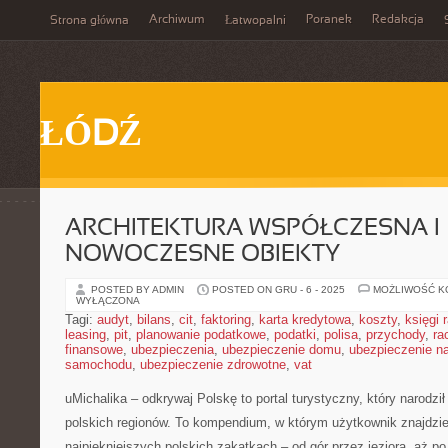
Archiwum
Poranek
Redakcja
Strona główna
Łatwopalni
ŁÓDŹ
ARCHITEKTURA WSPÓŁCZESNA I
NOWOCZESNE OBIEKTY
POSTED BY ADMIN
POSTED ON GRU - 6 - 2025
MOŻLIWOŚĆ 
WYŁĄCZONA
Tagi:
audyt
,
bilans
,
cit
,
faktoring
,
karta kredytowa
,
koszty
,
księgi
leasing
,
pit
,
planowanie podatkowe
,
podatki
,
polisa
,
przychody
,
ra
finansowe
,
ubezpieczenia
,
ubezpieczenie domu
,
ubezpieczenie na
samochodu
,
ubezpieczenie zdrowotne
,
vat
uMichalika – odkrywaj Polskę to portal turystyczny, który narodzi
polskich regionów. To kompendium, w którym użytkownik znajdzi
najpiękniejszych polskich zakątkach – od gór przez jeziora, aż p