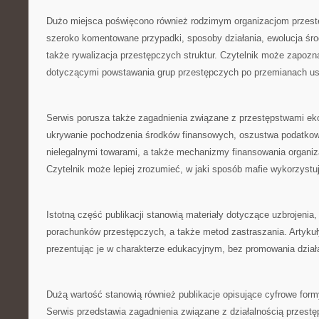
Dużo miejsca poświęcono również rodzimym organizacjom przes
szeroko komentowane przypadki, sposoby działania, ewolucja śr
także rywalizacja przestępczych struktur. Czytelnik może zapozn
dotyczącymi powstawania grup przestępczych po przemianach us
Serwis porusza także zagadnienia związane z przestępstwami 
ukrywanie pochodzenia środków finansowych, oszustwa podatkow
nielegalnymi towarami, a także mechanizmy finansowania organiz
Czytelnik może lepiej zrozumieć, w jaki sposób mafie wykorzystu
Istotną część publikacji stanowią materiały dotyczące uzbrojenia, 
porachunków przestępczych, a także metod zastraszania. Artykuły
prezentując je w charakterze edukacyjnym, bez promowania działa
Dużą wartość stanowią również publikacje opisujące cyfrowe formy
Serwis przedstawia zagadnienia związane z działalnością przestę