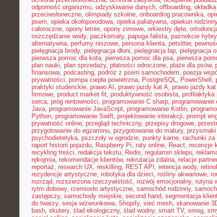
odporność organizmu
,
odzyskiwanie danych
,
offboarding
,
okładka
przeciwsłoneczne
,
olimpiady szkolne
,
onboarding pracownika
,
opi
psem
,
opieka okołoporodowa
,
opieka paliatywna
,
opiekun rodzinn
całoroczne
,
opony letnie
,
opony zimowe
,
orkiestry dęte
,
ortodoncj
oszczędzanie wody
,
paczkomaty
,
papuga falista
,
paznokcie hybr
alternatywna
,
perfumy niszowe
,
persona klienta
,
petsitter
,
pewność
pielęgnacja brody
,
pielęgnacja dłoni
,
pielęgnacja łap
,
pielęgnacja 
pierwsza pomoc dla kota
,
pierwsza pomoc dla psa
,
pierwsza pom
plan nauki
,
plan sprzedaży
,
płatności odroczone
,
plaże dla psów
,
finansowa
,
podcasting
,
podróż z psem samochodem
,
poezja wsp
prywatności
,
pompa ciepła powietrzna
,
PostgreSQL
,
PowerShell
,
praktyki studenckie
,
prawo AI
,
prawo jazdy kat A
,
prawo jazdy kat
firmowe
,
product market fit
,
produktywność osobista
,
profilaktyka
serca
,
próg rentowności
,
programowanie C sharp
,
programowanie d
Java
,
programowanie JavaScript
,
programowanie Kotlin
,
program
Python
,
programowanie Swift
,
projektowanie interakcji
,
prompt eng
prywatność online
,
przegląd techniczny
,
przepisy drogowe
,
przest
przygotowanie do egzaminu
,
przygotowanie do matury
,
przysmaki
psychodietetyka
,
pszczoły w ogrodzie
,
punkty karne
,
rachunki za
raport historii pojazdu
,
Raspberry Pi
,
raty online
,
React
,
recenzje 
recykling treści
,
redakcja tekstu
,
Redis
,
regulamin sklepu
,
reklama
rękojmia
,
rekomendacje klientów
,
rekrutacja zdalna
,
relacje partne
reportaż
,
research UX
,
reskilling
,
REST API
,
retencja wody
,
retino
rezydencje artystyczne
,
robotyka dla dzieci
,
rośliny akwariowe
,
ro
rozrząd
,
rozszerzona rzeczywistość
,
rozwój emocjonalny
,
rutyna 
rytm dobowy
,
rzemiosło artystyczne
,
samochód rodzinny
,
samoch
zastępczy
,
samochody miejskie
,
second hand
,
segmentacja klien
do twarzy
,
sesja wizerunkowa
,
Shopify
,
sieć mesh
,
skanowanie 3
bash
,
skutery
,
ślad ekologiczny
,
ślad wodny
,
smart TV
,
smog
,
smy