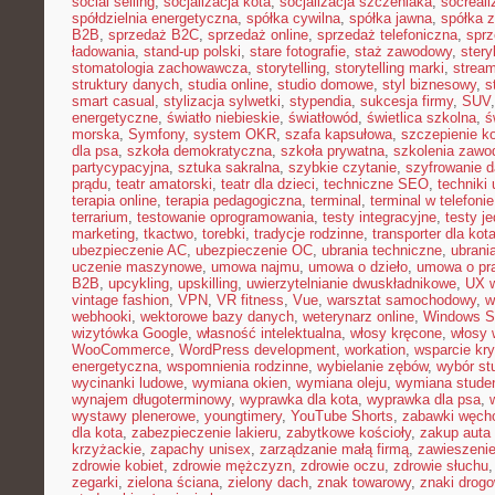
social selling
,
socjalizacja kota
,
socjalizacja szczeniaka
,
socreal
spółdzielnia energetyczna
,
spółka cywilna
,
spółka jawna
,
spółka z
B2B
,
sprzedaż B2C
,
sprzedaż online
,
sprzedaż telefoniczna
,
sprz
ładowania
,
stand-up polski
,
stare fotografie
,
staż zawodowy
,
stery
stomatologia zachowawcza
,
storytelling
,
storytelling marki
,
stream
struktury danych
,
studia online
,
studio domowe
,
styl biznesowy
,
s
smart casual
,
stylizacja sylwetki
,
stypendia
,
sukcesja firmy
,
SUV
energetyczne
,
światło niebieskie
,
światłowód
,
świetlica szkolna
,
ś
morska
,
Symfony
,
system OKR
,
szafa kapsułowa
,
szczepienie k
dla psa
,
szkoła demokratyczna
,
szkoła prywatna
,
szkolenia zawo
partycypacyjna
,
sztuka sakralna
,
szybkie czytanie
,
szyfrowanie 
prądu
,
teatr amatorski
,
teatr dla dzieci
,
techniczne SEO
,
techniki 
terapia online
,
terapia pedagogiczna
,
terminal
,
terminal w telefonie
terrarium
,
testowanie oprogramowania
,
testy integracyjne
,
testy j
marketing
,
tkactwo
,
torebki
,
tradycje rodzinne
,
transporter dla kot
ubezpieczenie AC
,
ubezpieczenie OC
,
ubrania techniczne
,
ubrania
uczenie maszynowe
,
umowa najmu
,
umowa o dzieło
,
umowa o pr
B2B
,
upcykling
,
upskilling
,
uwierzytelnianie dwuskładnikowe
,
UX w
vintage fashion
,
VPN
,
VR fitness
,
Vue
,
warsztat samochodowy
,
w
webhooki
,
wektorowe bazy danych
,
weterynarz online
,
Windows S
wizytówka Google
,
własność intelektualna
,
włosy kręcone
,
włosy 
WooCommerce
,
WordPress development
,
workation
,
wsparcie kr
energetyczna
,
wspomnienia rodzinne
,
wybielanie zębów
,
wybór st
wycinanki ludowe
,
wymiana okien
,
wymiana oleju
,
wymiana stude
wynajem długoterminowy
,
wyprawka dla kota
,
wyprawka dla psa
,
wystawy plenerowe
,
youngtimery
,
YouTube Shorts
,
zabawki węch
dla kota
,
zabezpieczenie lakieru
,
zabytkowe kościoły
,
zakup auta
krzyżackie
,
zapachy unisex
,
zarządzanie małą firmą
,
zawieszeni
zdrowie kobiet
,
zdrowie mężczyzn
,
zdrowie oczu
,
zdrowie słuchu
zegarki
,
zielona ściana
,
zielony dach
,
znak towarowy
,
znaki drog