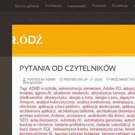
Archiwum
Poranek
Redakcja
Strona główna
Łatwopalni
ŁÓDŹ
PYTANIA OD CZYTELNIKÓW
POSTED BY ADMIN
POSTED ON LIP - 5 - 2026
MOŻLIWOŚĆ K
WYŁĄCZONA
Tagi:
ADHD w szkole
,
administracja serwerami
,
Adobe XD
,
adopcj
brodata
,
agenci AI
,
akademik studencki
,
aktywizacja seniora
,
akw
słodkowodne
,
akwarystyka
,
alergia u kota
,
alergia u psa
,
algorytm
Amazon
,
analiza kolorystyczna
,
analiza konkurencji
,
andropauza
,
słuchowe
,
aplikacje cross-platform
,
aplikacje desktopowe
,
aplika
architektura aplikacji
,
architektura bibliotek
,
architektura drewnian
archiwa rodzinne
,
Arduino
,
assistance
,
audiobooki dla dzieci
,
audy
SEO
,
auta dostawcze
,
automaty AI
,
automatyka garażowa
,
autom
backup w chmurze
,
badania profilaktyczne
,
badanie satysfakcji
,
b
bazy danych SQL
,
behawiorysta kotów
,
behawiorysta psów
,
benef
bezpieczeństwo AI
,
bezpieczeństwo hulajnogi
,
bezpieczeństwo se