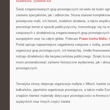
studenckie
,
żywienie kur
Świat zorganizowanych grup przestępczych od wielu lat budzi og
zarówno specjalistów, jak i odbiorców. Strona stanowi kompleks
poświęcone mafii, ich historii, modelom działania, a także wspó
prezentuje temat w sposób publicystyczny, koncentrując się na o
związanych z działalnością zorganizowanych grup przestępczych
europejskim oraz na całym globie. Polecam
Prawo kontra Mafia
i 
Portal opisuje najważniejsze zagadnienia związane z mafią, prze
organizacji grup przestępczych, ich hierarchię, źródła finansowan
rodzaju działalności dla bezpieczeństwa publicznego. Dzięki licz
może przeanalizować zarówno historyczne wydarzenia, jak i aktual
przestępczych.
Tematyka strony obejmuje organizacje mafijne z Włoch, kartele n
bałkańskie, japońskie organizacje przestępcze, a także mafie Eu
znajdzie również materiały dotyczące przestępczości w Ameryce P
azjatyckich oraz innych części świata.