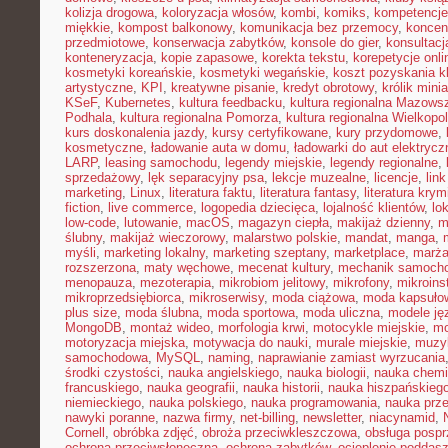
kolizja drogowa
,
koloryzacja włosów
,
kombi
,
komiks
,
kompetencje
miękkie
,
kompost balkonowy
,
komunikacja bez przemocy
,
koncen
przedmiotowe
,
konserwacja zabytków
,
konsole do gier
,
konsultacj
konteneryzacja
,
kopie zapasowe
,
korekta tekstu
,
korepetycje onli
kosmetyki koreańskie
,
kosmetyki wegańskie
,
koszt pozyskania kl
artystyczne
,
KPI
,
kreatywne pisanie
,
kredyt obrotowy
,
królik mini
KSeF
,
Kubernetes
,
kultura feedbacku
,
kultura regionalna Mazows
Podhala
,
kultura regionalna Pomorza
,
kultura regionalna Wielkopol
kurs doskonalenia jazdy
,
kursy certyfikowane
,
kury przydomowe
,
kosmetyczne
,
ładowanie auta w domu
,
ładowarki do aut elektryc
LARP
,
leasing samochodu
,
legendy miejskie
,
legendy regionalne
,
sprzedażowy
,
lęk separacyjny psa
,
lekcje muzealne
,
licencje
,
link
marketing
,
Linux
,
literatura faktu
,
literatura fantasy
,
literatura krym
fiction
,
live commerce
,
logopedia dziecięca
,
lojalność klientów
,
lo
low-code
,
lutowanie
,
macOS
,
magazyn ciepła
,
makijaż dzienny
,
m
ślubny
,
makijaż wieczorowy
,
malarstwo polskie
,
mandat
,
manga
,
myśli
,
marketing lokalny
,
marketing szeptany
,
marketplace
,
marż
rozszerzona
,
maty węchowe
,
mecenat kultury
,
mechanik samoch
menopauza
,
mezoterapia
,
mikrobiom jelitowy
,
mikrofony
,
mikroins
mikroprzedsiębiorca
,
mikroserwisy
,
moda ciążowa
,
moda kapsuło
plus size
,
moda ślubna
,
moda sportowa
,
moda uliczna
,
modele ję
MongoDB
,
montaż wideo
,
morfologia krwi
,
motocykle miejskie
,
mo
motoryzacja miejska
,
motywacja do nauki
,
murale miejskie
,
muzy
samochodowa
,
MySQL
,
naming
,
naprawianie zamiast wyrzucania
środki czystości
,
nauka angielskiego
,
nauka biologii
,
nauka chemi
francuskiego
,
nauka geografii
,
nauka historii
,
nauka hiszpańskieg
niemieckiego
,
nauka polskiego
,
nauka programowania
,
nauka prz
nawyki poranne
,
nazwa firmy
,
net-billing
,
newsletter
,
niacynamid
,
Cornell
,
obróbka zdjęć
,
obroża przeciwkleszczowa
,
obsługa posp
ochrona przeciwsłoneczna
,
ochrona zabytków
,
ocieplenie poddas