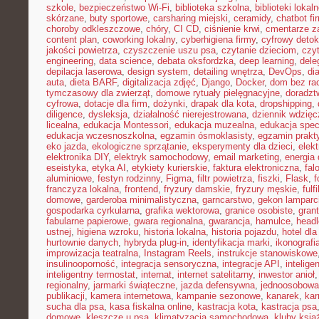
szkole
,
bezpieczeństwo Wi-Fi
,
biblioteka szkolna
,
biblioteki lokal
skórzane
,
buty sportowe
,
carsharing miejski
,
ceramidy
,
chatbot f
choroby odkleszczowe
,
chóry
,
CI CD
,
ciśnienie krwi
,
cmentarze z
content plan
,
coworking lokalny
,
cyberhigiena firmy
,
cyfrowy deto
jakości powietrza
,
czyszczenie uszu psa
,
czytanie dzieciom
,
czy
engineering
,
data science
,
debata oksfordzka
,
deep learning
,
dele
depilacja laserowa
,
design system
,
detailing wnętrza
,
DevOps
,
di
auta
,
dieta BARF
,
digitalizacja zdjęć
,
Django
,
Docker
,
dom bez ra
tymczasowy dla zwierząt
,
domowe rytuały pielęgnacyjne
,
doradz
cyfrowa
,
dotacje dla firm
,
dożynki
,
drapak dla kota
,
dropshipping
,
diligence
,
dysleksja
,
działalność nierejestrowana
,
dziennik wdzięc
licealna
,
edukacja Montessori
,
edukacja muzealna
,
edukacja spec
edukacja wczesnoszkolna
,
egzamin ósmoklasisty
,
egzamin prakt
eko jazda
,
ekologiczne sprzątanie
,
eksperymenty dla dzieci
,
elek
elektronika DIY
,
elektryk samochodowy
,
email marketing
,
energia
eseistyka
,
etyka AI
,
etykiety kurierskie
,
faktura elektroniczna
,
fal
aluminiowe
,
festyn rodzinny
,
Figma
,
filtr powietrza
,
fiszki
,
Flask
,
f
franczyza lokalna
,
frontend
,
fryzury damskie
,
fryzury męskie
,
fulf
domowe
,
garderoba minimalistyczna
,
garncarstwo
,
gekon lamparc
gospodarka cyrkularna
,
grafika wektorowa
,
granice osobiste
,
grant
fabularne papierowe
,
gwara regionalna
,
gwarancja
,
hamulce
,
head
ustnej
,
higiena wzroku
,
historia lokalna
,
historia pojazdu
,
hotel dla
hurtownie danych
,
hybryda plug-in
,
identyfikacja marki
,
ikonografi
improwizacja teatralna
,
Instagram Reels
,
instrukcje stanowiskowe
insulinooporność
,
integracja sensoryczna
,
integracje API
,
intelig
inteligentny termostat
,
internat
,
internet satelitarny
,
inwestor anioł
regionalny
,
jarmarki świąteczne
,
jazda defensywna
,
jednoosobowa 
publikacji
,
kamera internetowa
,
kampanie sezonowe
,
kanarek
,
kar
sucha dla psa
,
kasa fiskalna online
,
kastracja kota
,
kastracja psa
domowe
,
kleszcze u psa
,
klimatyzacja samochodowa
,
kluby ksią