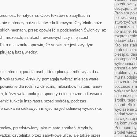
przede wszys
decyzje, cie
Problem pole
żnorodność tematyczna. Obok tekstów o zabytkach i
pojawia się 
stworzyć wa
ą się materiały o dziedzictwie kulturowym. Czytelnik może
ograniczanie
wskich neonach, przez opowieść o podziemiach Świdnicy, aż
normalne. Na
rozproszeni
ach, muzeach, szlakach rowerowych czy miejscach
odpowiada n
 Taka mieszanka sprawia, że serwis nie jest zwykłym
Kto jest sta
profesjonaln
spirującą bazą wiedzy.
bieżąco, daj
dostępność 
wykonania n
przestaje tw
 interesująca dla osób, które planują krótki wyjazd na
problemy, a 
mu na odpisy
ch wskazówek. Artykuły pomagają wybrać miejsca warte
gaszeniu dr
owiednie dla rodzin z dziećmi, miłośników historii, fanów
poczucie zmę
wskazać konk
ych, którzy wolą spokojne spacery i niespieszne odkrywanie
najbardziej
środku tego 
ełnić funkcję inspiratora przed podróżą, podczas
zasad. Bloki
ie szukania ciekawych miejsc na jednodniową wycieczkę.
wyciszenie 
zadań wymag
największej 
na komunikac
Pomocne byw
cław, przedstawiany jako miasto spotkań. Artykuły
źródeł wied
dzić czytelnika przez zabytkowe ulice, ale także przez
sieci. Nieki