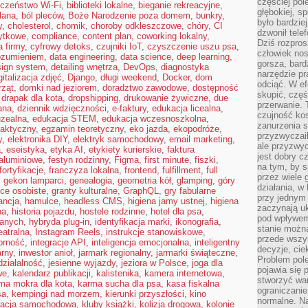
częściej pol
eczeństwo Wi-Fi
,
biblioteki lokalne
,
bieganie rekreacyjne
,
głębokiej, s
lana
,
ból pleców
,
Boże Narodzenie poza domem
,
bunkry
,
było bardzie
y
,
cholesterol
,
chomik
,
choroby odkleszczowe
,
chóry
,
CI
dzwonił tele
ytkowe
,
compliance
,
content plan
,
coworking lokalny
,
Dziś rozpros
a firmy
,
cyfrowy detoks
,
czujniki IoT
,
czyszczenie uszu psa
,
człowiek nos
rozumieniem
,
data engineering
,
data science
,
deep learning
,
gorsza, bard
sign system
,
detailing wnętrza
,
DevOps
,
diagnostyka
narzędzie pr
gitalizacja zdjęć
,
Django
,
długi weekend
,
Docker
,
dom
odciąć. W ef
rząt
,
domki nad jeziorem
,
doradztwo zawodowe
,
dostępność
skupić, czę
,
drapak dla kota
,
dropshipping
,
drukowanie żywiczne
,
due
przerwanie. 
ana
,
dziennik wdzięczności
,
e-faktury
,
edukacja licealna
,
czujność kos
zealna
,
edukacja STEM
,
edukacja wczesnoszkolna
,
zanurzenia s
raktyczny
,
egzamin teoretyczny
,
eko jazda
,
ekopodróże
,
przyzwyczaił
y
,
elektronika DIY
,
elektryk samochodowy
,
email marketing
,
ale przyzwyc
a
,
eseistyka
,
etyka AI
,
etykiety kurierskie
,
faktura
jest dobry c
 aluminiowe
,
festyn rodzinny
,
Figma
,
first minute
,
fiszki
,
na tym, by s
fortyfikacje
,
franczyza lokalna
,
frontend
,
fulfillment
,
full
przez wiele 
,
gekon lamparci
,
genealogia
,
geometria kół
,
glamping
,
góry
działania, w
ice osobiste
,
granty kulturalne
,
GraphQL
,
gry fabularne
przy jednym
ancja
,
hamulce
,
headless CMS
,
higiena jamy ustnej
,
higiena
zaczynają uk
na
,
historia pojazdu
,
hostele rodzinne
,
hotel dla psa
,
pod wpływem
danych
,
hybryda plug-in
,
identyfikacja marki
,
ikonografia
,
stanie można
eatralna
,
Instagram Reels
,
instrukcje stanowiskowe
,
przede wszys
orność
,
integracje API
,
inteligencja emocjonalna
,
inteligentny
decyzje, cie
arny
,
inwestor anioł
,
jarmark regionalny
,
jarmarki świąteczne
,
Problem pole
ziałalność
,
jesienne wyjazdy
,
jeziora w Polsce
,
joga dla
pojawia się 
we
,
kalendarz publikacji
,
kalistenika
,
kamera internetowa
,
stworzyć wa
ma mokra dla kota
,
karma sucha dla psa
,
kasa fiskalna
ograniczanie
sa
,
kempingi nad morzem
,
kierunki przyszłości
,
kino
normalne. Na
zacja samochodowa
,
kluby książki
,
kolizja drogowa
,
kolonie