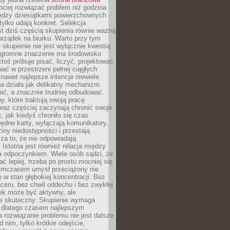
ciej rozwiązać problem niż godzina
ędzy dziesiątkami powierzchownych
 tylko udają konkret. Selekcja
est dziś częścią skupienia równie ważną
porządek na biurku. Warto przy tym
 skupienie nie jest wyłącznie kwestią
 Ogromne znaczenie ma środowisko
ktoś próbuje pisać, liczyć, projektować
wać w przestrzeni pełnej ciągłych
 nawet najlepsze intencje niewiele
a działa jak delikatny mechanizm.
bić, a znacznie trudniej odbudować.
y, które traktują swoją pracę
raz częściej zaczynają chronić swoje
, jak kiedyś chroniło się czas.
ędne karty, wyłączają komunikatory,
ziny niedostępności i przestają
za to, że nie odpowiadają
 Istotna jest również relacja między
a odpoczynkiem. Wiele osób sądzi, że
ć lepiej, trzeba po prostu mocniej się
mczasem umysł przeciążony nie
o w stan głębokiej koncentracji. Bez
ceru, bez chwil oddechu i bez zwykłej
ek może być aktywny, ale
ie skuteczny. Skupienie wymaga
 dlatego czasem najlepszym
rozwiązanie problemu nie jest dalsze
d nim, tylko krótkie odejście,