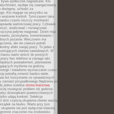
e bywa społecznie nagradzane. Kto
atychmiast, wydaje się zaangażowany.
le dostępny, uchodzi za
ego. Kto reaguje na wszystko na
e wrażenie kontroli. Tymczasem taka
bardzo często niszczy możliwość
aprawdę wartościowej pracy. Człowiek
orzyć, analizować i rozwiązywać
zaczyna jedynie reagować. Dzień mija
waniu, przesyłaniu, komentowaniu i
obnych pożarów. Wieczorem ma
czenia, ale nie zawsze potrafi
retny efekt swojej pracy. To jeden z
 frustrujących stanów zawodowych. W
chaosu warto wrócić do prostych
 pracy bez telefonu w zasięgu ręki,
zbędnych powiadomień, planowanie
ających myślenia na godziny
energii i świadome wyznaczanie czasu
ję potrafią zmienić bardzo wiele.
a też korzystanie ze sprawdzonych
zy zamiast przypadkowego błądzenia po
edy jedna rzetelna
strona branżowa
ciej rozwiązać problem niż godzina
ędzy dziesiątkami powierzchownych
 tylko udają konkret. Selekcja
est dziś częścią skupienia równie ważną
porządek na biurku. Warto przy tym
 skupienie nie jest wyłącznie kwestią
 Ogromne znaczenie ma środowisko