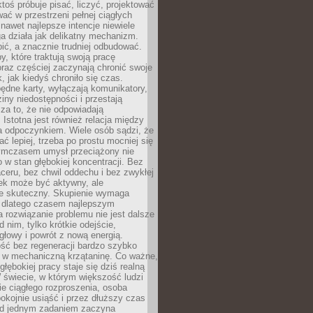
ktoś próbuje pisać, liczyć, projektować
wać w przestrzeni pełnej ciągłych
 nawet najlepsze intencje niewiele
a działa jak delikatny mechanizm.
bić, a znacznie trudniej odbudować.
y, które traktują swoją pracę
raz częściej zaczynają chronić swoje
, jak kiedyś chroniło się czas.
ędne karty, wyłączają komunikatory,
ziny niedostępności i przestają
za to, że nie odpowiadają
 Istotna jest również relacja między
a odpoczynkiem. Wiele osób sądzi, że
ć lepiej, trzeba po prostu mocniej się
mczasem umysł przeciążony nie
o w stan głębokiej koncentracji. Bez
ceru, bez chwil oddechu i bez zwykłej
ek może być aktywny, ale
ie skuteczny. Skupienie wymaga
 dlatego czasem najlepszym
rozwiązanie problemu nie jest dalsze
d nim, tylko krótkie odejście,
głowy i powrót z nową energią.
ść bez regeneracji bardzo szybko
ę w mechaniczną krzątaninę. Co ważne,
głębokiej pracy staje się dziś realną
 świecie, w którym większość ludzi
bie ciągłego rozproszenia, osoba
pokojnie usiąść i przez dłuższy czas
d jednym zadaniem zaczyna