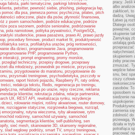
pracy. Jeśli 
uga falista
,
parki tematyczne
,
parkingi lotniskowe
,
albo analizo
klienta
,
petsitter
,
pewność siebie
,
phishing
,
pielęgnacja łap
,
zakłóceń, to
a pomoc dla psa
,
pierwsza pomoc psychiczna
,
pilates
,
pitch
dadzą. Uwag
płatności odroczone
,
plaże dla psów
,
płynność finansowa
,
Łatwo ją roz
róż z psem samochodem
,
podróże edukacyjne
,
podróże
Dlatego osob
róże poza sezonem
,
podróże senioralne
,
podróżowanie
poważnie, co
na
,
pola namiotowe
,
polityka prywatności
,
PostgreSQL
,
skupienie tak
praktyki studenckie
,
prawa pasażera
,
prawo AI
,
prawo jazdy
Zamykają zb
hop
,
procedury firmowe
,
product market fit
,
produktywność
ustalają god
rofilaktyka serca
,
profilaktyka urazów
,
próg rentowności
,
przepraszać 
anie dla dzieci
,
programowanie Java
,
programowanie
natychmiast.
,
programowanie PHP
,
programowanie Python
,
skupieniem 
e interakcji
,
prompt engineering
,
promy morskie
,
żeby pracowa
,
przegląd techniczny
,
przepisy drogowe
,
przeprawy
zmuszać. Ty
rzeń dla młodzieży
,
przewodnik po mieście
,
przyczepa
wejdzie łatw
gzaminu
,
przygotowanie do maratonu
,
przygotowanie do
snu, bez spa
tonu
,
przysmaki treningowe
,
psychodietetyka
,
pszczoły w
ciszy człowi
somware
,
raport historii pojazdu
,
Raspberry Pi
,
raty online
,
niekonieczn
 treści
,
redakcja tekstu
,
Redis
,
regeneracja po treningu
,
zasobów. To
topedyczna
,
rehabilitacja po urazie
,
rejsy rzeczne
,
reklama
sposobem na 
omendacje klientów
,
rekrutacja zdalna
,
relacje partnerskie
,
siedzenie na
earch UX
,
REST API
,
rewitalizacja rynku
,
rezydencje
uspokojenie 
 dzieci
,
rolowanie mięśni
,
rośliny akwariowe
,
router domowy
,
Produktywno
zne
,
rozciąganie statyczne
,
rozgrzewka biegowa
,
rozrząd
,
zamienia si
j emocjonalny
,
rutyna wieczorna
,
ryby akwariowe
,
rytm
zdolność do 
mochód rodzinny
,
samochód używany
,
samochód
przewagą. W
anatoria
,
segmentacja klientów
,
self-publishing
,
sen
działa w try
opify
,
sieć mesh
,
skanowanie 3D
,
skanseny regionalne
,
potrafiąca s
ry
,
ślad węglowy podróży
,
smart TV
,
smycz treningowa
,
pracować na
zacja kota
,
socjalizacja szczeniaka
,
socrealizm
,
spacer z