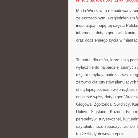
ferie
,
znak towarowy
,
znaki drogo
Moda Wrocław to rozbudowany ser
ze szczególnym uwzględnieniem Wr
inspirującą mapę tej części Polsk
informacje dotyczące zwiedzania, hi
oraz codziennego życia w miastac
To portal dla osób, które lubią p
wyłącznie do najbardziej znanych a
często umykają podczas szybkiego
zarówno dla turystów planujących
chcą lepiej poznać swoje najbliż
odnaleźć wpisy dotyczące Wrocławi
Głogowa, Zgorzelca, Świdnicy, Ka
Dolnym Śląskiem. Każde z tych mi
perspektyw: turystycznej, kultural
czytelnik może zobaczyć, że Dolny 
także ślady dawnych epok.