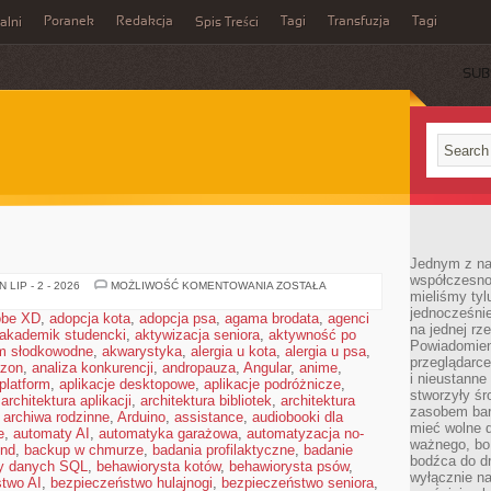
Poranek
Redakcja
Tagi
Transfuzja
Tagi
alni
Spis Treści
SUB
Jednym z na
współczesnoś
ZGORZELEC
LIP - 2 - 2026
MOŻLIWOŚĆ KOMENTOWANIA
ZOSTAŁA
mieliśmy tyl
jednocześnie 
obe XD
,
adopcja kota
,
adopcja psa
,
agama brodata
,
agenci
na jednej rz
akademik studencki
,
aktywizacja seniora
,
aktywność po
Powiadomien
m słodkowodne
,
akwarystyka
,
alergia u kota
,
alergia u psa
,
przeglądarce
zon
,
analiza konkurencji
,
andropauza
,
Angular
,
anime
,
i nieustanne
platform
,
aplikacje desktopowe
,
aplikacje podróżnicze
,
stworzyły śr
,
architektura aplikacji
,
architektura bibliotek
,
architektura
zasobem bar
,
archiwa rodzinne
,
Arduino
,
assistance
,
audiobooki dla
mieć wolne d
e
,
automaty AI
,
automatyka garażowa
,
automatyzacja no-
ważnego, bo
nd
,
backup w chmurze
,
badania profilaktyczne
,
badanie
bodźca do dr
y danych SQL
,
behawiorysta kotów
,
behawiorysta psów
,
wyłącznie n
two AI
,
bezpieczeństwo hulajnogi
,
bezpieczeństwo seniora
,