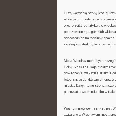
Dużą wartością strony jest jej ró
atrakcjach turystycznych pojawiaj
więc przejść od artykułu o wrocła
po przewodnik po górskich widok
odpowiednich na rodzinny spacer.
katalogiem atrakcji, lecz raczej in
Moda Wrocław może być szczególnie
Dolny Śląsk i szukają praktyczny
odwiedzenia, wskazują atrakcje odp
fotografii, osób aktywnych oraz t
miasta. Dzięki temu strona może p
planowania weekendu albo w trakc
Ważnym motywem serwisu jest Wro
związane z Wrocławiem mogą prowa