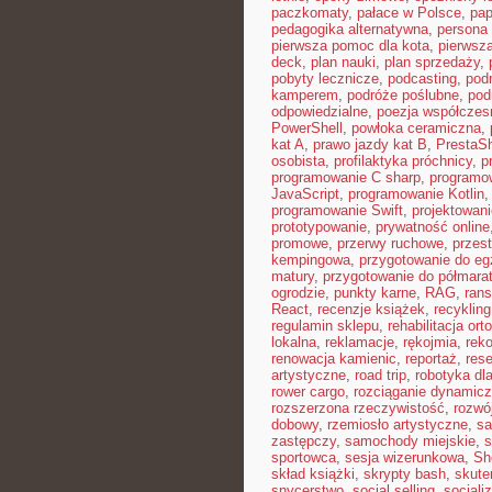
paczkomaty
,
pałace w Polsce
,
pap
pedagogika alternatywna
,
persona 
pierwsza pomoc dla kota
,
pierwsz
deck
,
plan nauki
,
plan sprzedaży
,
pobyty lecznicze
,
podcasting
,
pod
kamperem
,
podróże poślubne
,
pod
odpowiedzialne
,
poezja współczes
PowerShell
,
powłoka ceramiczna
,
kat A
,
prawo jazdy kat B
,
PrestaS
osobista
,
profilaktyka próchnicy
,
p
programowanie C sharp
,
programow
JavaScript
,
programowanie Kotlin
programowanie Swift
,
projektowani
prototypowanie
,
prywatność online
promowe
,
przerwy ruchowe
,
przest
kempingowa
,
przygotowanie do e
matury
,
przygotowanie do półmara
ogrodzie
,
punkty karne
,
RAG
,
ran
React
,
recenzje książek
,
recykling
regulamin sklepu
,
rehabilitacja or
lokalna
,
reklamacje
,
rękojmia
,
rek
renowacja kamienic
,
reportaż
,
res
artystyczne
,
road trip
,
robotyka dla
rower cargo
,
rozciąganie dynamic
rozszerzona rzeczywistość
,
rozwó
dobowy
,
rzemiosło artystyczne
,
sa
zastępczy
,
samochody miejskie
,
s
sportowca
,
sesja wizerunkowa
,
Sh
skład książki
,
skrypty bash
,
skute
snycerstwo
,
social selling
,
socjali