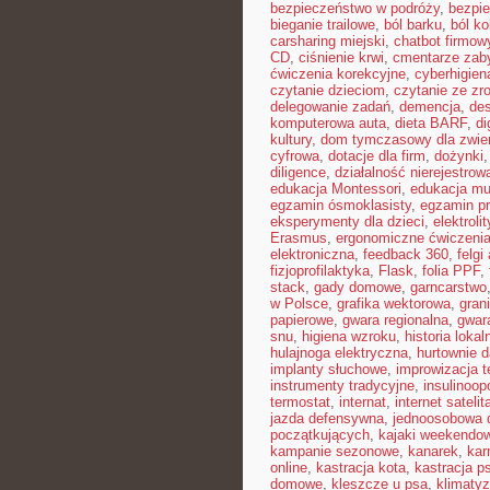
bezpieczeństwo w podróży
,
bezpi
bieganie trailowe
,
ból barku
,
ból ko
carsharing miejski
,
chatbot firmow
CD
,
ciśnienie krwi
,
cmentarze zab
ćwiczenia korekcyjne
,
cyberhigien
czytanie dzieciom
,
czytanie ze z
delegowanie zadań
,
demencja
,
de
komputerowa auta
,
dieta BARF
,
di
kultury
,
dom tymczasowy dla zwie
cyfrowa
,
dotacje dla firm
,
dożynki
diligence
,
działalność nierejestrow
edukacja Montessori
,
edukacja mu
egzamin ósmoklasisty
,
egzamin p
eksperymenty dla dzieci
,
elektrolit
Erasmus
,
ergonomiczne ćwiczeni
elektroniczna
,
feedback 360
,
felgi
fizjoprofilaktyka
,
Flask
,
folia PPF
,
stack
,
gady domowe
,
garncarstwo
w Polsce
,
grafika wektorowa
,
gran
papierowe
,
gwara regionalna
,
gwar
snu
,
higiena wzroku
,
historia lokal
hulajnoga elektryczna
,
hurtownie 
implanty słuchowe
,
improwizacja t
instrumenty tradycyjne
,
insulinoop
termostat
,
internat
,
internet satelit
jazda defensywna
,
jednoosobowa d
początkujących
,
kajaki weekendo
kampanie sezonowe
,
kanarek
,
kar
online
,
kastracja kota
,
kastracja p
domowe
,
kleszcze u psa
,
klimaty