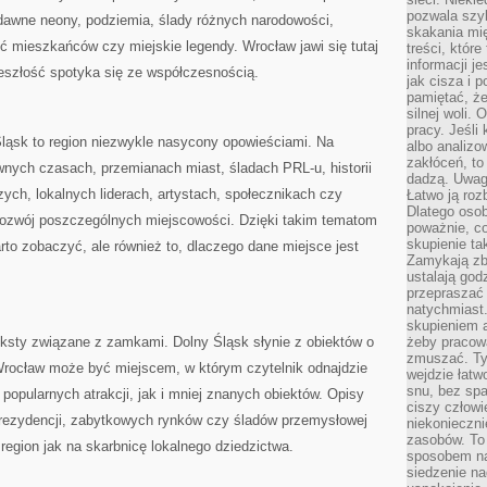
pozwala szyb
 dawne neony, podziemia, ślady różnych narodowości,
skakania mi
ć mieszkańców czy miejskie legendy. Wrocław jawi się tutaj
treści, które
informacji j
eszłość spotyka się ze współczesnością.
jak cisza i 
pamiętać, że
silnej woli.
pracy. Jeśli 
Śląsk to region niezwykle nasycony opowieściami. Na
albo analizo
zakłóceń, to
wnych czasach, przemianach miast, śladach PRL-u, historii
dadzą. Uwag
zych, lokalnych liderach, artystach, społecznikach czy
Łatwo ją roz
Dlatego osob
 rozwój poszczególnych miejscowości. Dzięki takim tematom
poważnie, co
skupienie tak
warto zobaczyć, ale również to, dlaczego dane miejsce jest
Zamykają zb
ustalają god
przepraszać 
natychmiast.
skupieniem 
ksty związane z zamkami. Dolny Śląsk słynie z obiektów o
żeby pracowa
zmuszać. Ty
rocław może być miejscem, w którym czytelnik odnajdzie
wejdzie łatw
snu, bez spa
popularnych atrakcji, jak i mniej znanych obiektów. Opisy
ciszy człowi
rezydencji, zabytkowych rynków czy śladów przemysłowej
niekonieczn
zasobów. To
region jak na skarbnicę lokalnego dziedzictwa.
sposobem na 
siedzenie na