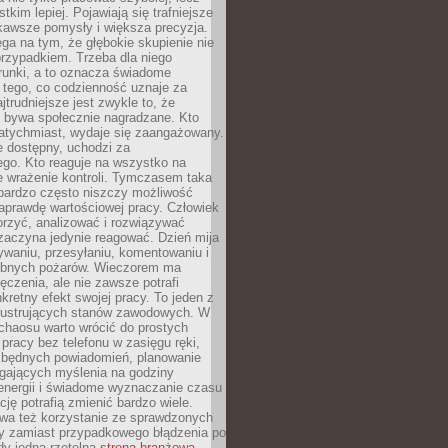
tkim lepiej. Pojawiają się trafniejsze
kawsze pomysły i większa precyzja.
ga na tym, że głębokie skupienie nie
przypadkiem. Trzeba dla niego
runki, a to oznacza świadome
 tego, co codzienność uznaje za
jtrudniejsze jest zwykle to, że
e bywa społecznie nagradzane. Kto
atychmiast, wydaje się zaangażowany.
le dostępny, uchodzi za
ego. Kto reaguje na wszystko na
e wrażenie kontroli. Tymczasem taka
bardzo często niszczy możliwość
aprawdę wartościowej pracy. Człowiek
orzyć, analizować i rozwiązywać
zaczyna jedynie reagować. Dzień mija
waniu, przesyłaniu, komentowaniu i
obnych pożarów. Wieczorem ma
czenia, ale nie zawsze potrafi
retny efekt swojej pracy. To jeden z
 frustrujących stanów zawodowych. W
chaosu warto wrócić do prostych
 pracy bez telefonu w zasięgu ręki,
zbędnych powiadomień, planowanie
ających myślenia na godziny
energii i świadome wyznaczanie czasu
ję potrafią zmienić bardzo wiele.
a też korzystanie ze sprawdzonych
zy zamiast przypadkowego błądzenia po
edy jedna rzetelna
strona branżowa