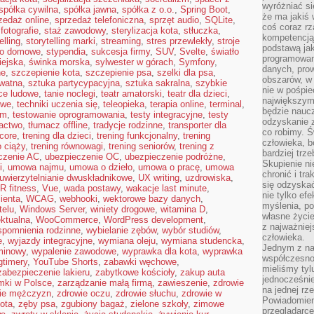
wyróżniać si
spółka cywilna
,
spółka jawna
,
spółka z o.o.
,
Spring Boot
,
że ma jakiś 
zedaż online
,
sprzedaż telefoniczna
,
sprzęt audio
,
SQLite
,
coś coraz rz
 fotografie
,
staż zawodowy
,
sterylizacja kota
,
stłuczka
,
kompetencją
elling
,
storytelling marki
,
streaming
,
stres przewlekły
,
stroje
podstawą jak
io domowe
,
stypendia
,
sukcesja firmy
,
SUV
,
Svelte
,
światło
programowani
iejska
,
świnka morska
,
sylwester w górach
,
Symfony
,
danych, prow
ne
,
szczepienie kota
,
szczepienie psa
,
szelki dla psa
,
obszarów, w 
ywatna
,
sztuka partycypacyjna
,
sztuka sakralna
,
szybkie
nie w pośpie
ce ludowe
,
tanie noclegi
,
teatr amatorski
,
teatr dla dzieci
,
największym
owe
,
techniki uczenia się
,
teleopieka
,
terapia online
,
terminal
,
będzie naucz
um
,
testowanie oprogramowania
,
testy integracyjne
,
testy
odzyskanie z
actwo
,
tłumacz offline
,
tradycje rodzinne
,
transporter dla
co robimy. Ś
 core
,
trening dla dzieci
,
trening funkcjonalny
,
trening
człowieka, b
o ciąży
,
trening równowagi
,
trening seniorów
,
trening z
bardziej trz
czenie AC
,
ubezpieczenie OC
,
ubezpieczenie podróżne
,
Skupienie ni
i
,
umowa najmu
,
umowa o dzieło
,
umowa o pracę
,
umowa
chronić i tr
uwierzytelnianie dwuskładnikowe
,
UX writing
,
uzdrowiska
,
się odzyskać
R fitness
,
Vue
,
wada postawy
,
wakacje last minute
,
nie tylko ef
ienta
,
WCAG
,
webhooki
,
wektorowe bazy danych
,
myślenia, po
telu
,
Windows Server
,
winiety drogowe
,
witamina D
,
własne życie.
ektualna
,
WooCommerce
,
WordPress development
,
z najważnie
pomnienia rodzinne
,
wybielanie zębów
,
wybór studiów
,
człowieka.
e
,
wyjazdy integracyjne
,
wymiana oleju
,
wymiana studencka
,
Jednym z na
minowy
,
wypalenie zawodowe
,
wyprawka dla kota
,
wyprawka
współczesnoś
gtimery
,
YouTube Shorts
,
zabawki węchowe
,
mieliśmy tyl
zabezpieczenie lakieru
,
zabytkowe kościoły
,
zakup auta
jednocześnie 
mki w Polsce
,
zarządzanie małą firmą
,
zawieszenie
,
zdrowie
na jednej rz
ie mężczyzn
,
zdrowie oczu
,
zdrowie słuchu
,
zdrowie w
Powiadomien
ota
,
zęby psa
,
zgubiony bagaż
,
zielone szkoły
,
zimowe
przeglądarce