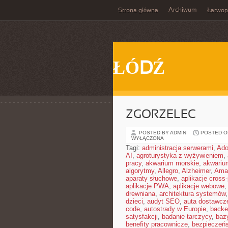
Archiwum
Strona główna
Łatwop
ŁÓDŹ
ZGORZELEC
POSTED BY ADMIN
POSTED ON 
WYŁĄCZONA
Tagi:
administracja serwerami
,
Ad
AI
,
agroturystyka z wyżywieniem
,
pracy
,
akwarium morskie
,
akwariu
algorytmy
,
Allegro
,
Alzheimer
,
Ama
aparaty słuchowe
,
aplikacje cross-
aplikacje PWA
,
aplikacje webowe
drewniana
,
architektura systemów
dzieci
,
audyt SEO
,
auta dostawcz
code
,
autostrady w Europie
,
backe
satysfakcji
,
badanie tarczycy
,
baz
benefity pracownicze
,
bezpieczeńs