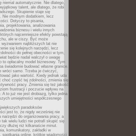
ę niemal automatycznie. Nie dlatego,
wyjątkowy talent, ale dlatego, że robi
adszego. Skupienie staje się
. Nie modnym dodatkiem, lecz
ości. Dotyczy to pisania,
a, projektowania, analizowania
adzenia biznesu i wielu innych
których najcenniejsze efekty powstają
chu, ale w ciszy. Być może
 wyzwaniem najbliższych lat nie
enie się kolejnych narzędzi, lecz
dolności do pełnej obecności w tym,
wiat będzie nadal walczył o uwagę
o to opłacalny model biznesowy. Tym
eba świadomie budować własne granice.
e wróci samo. Trzeba je ćwiczyć,
aktować jako wartość. Kiedy jednak uda
 choć część tej zdolności, zmienia się
ektywność pracy. Zmienia się też jakość
ziom frustracji i poczucie wpływu na
 A to już nie jest drobiazg, tylko jedna
jszych umiejętności współczesnego
jwiększych paradoksów
ci jest to, że nigdy wcześniej nie
u narzędzi do organizowania pracy, a
tak wielu ludzi nie potrafi skupić się
eczy dłużej niż kilkanaście minut.
ia, komunikatory, zakładki w
, spotkania online, krótkie wiadomości