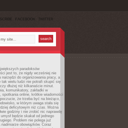
SCRIBE
FACEBOOK
TWITTER
jwiększych paradoksów
ci jest to, że nigdy wcześniej nie
u narzędzi do organizowania pracy, a
tak wielu ludzi nie potrafi skupić się
eczy dłużej niż kilkanaście minut.
ia, komunikatory, zakładki w
, spotkania online, krótkie wiadomości
 poczucie, że trzeba być na bieżąco,
odowisko, w którym uwaga stała się
dziej deficytowym niż czas. Można
wie godziny i nie zrobić nic naprawdę
 umysł będzie skakał od jednego
ugiego. Problem nie polega już
a nadmiarze obowiązków. Coraz