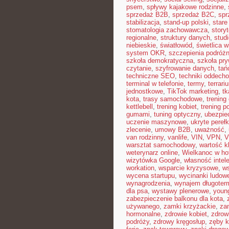
psem
,
spływy kajakowe rodzinne
,
sprzedaż B2B
,
sprzedaż B2C
,
spr
stabilizacja
,
stand-up polski
,
stare
stomatologia zachowawcza
,
storyt
regionalne
,
struktury danych
,
stud
niebieskie
,
światłowód
,
świetlica w
system OKR
,
szczepienia podróż
szkoła demokratyczna
,
szkoła pr
czytanie
,
szyfrowanie danych
,
tań
techniczne SEO
,
techniki oddech
terminal w telefonie
,
termy
,
terrari
jednostkowe
,
TikTok marketing
,
tk
kota
,
trasy samochodowe
,
trening
kettlebell
,
trening kobiet
,
trening p
gumami
,
tuning optyczny
,
ubezpie
uczenie maszynowe
,
ukryte perełk
zlecenie
,
umowy B2B
,
uważność
,
van rodzinny
,
vanlife
,
VIN
,
VPN
,
V
warsztat samochodowy
,
wartość kl
weterynarz online
,
Wielkanoc w ho
wizytówka Google
,
własność intel
workation
,
wsparcie kryzysowe
,
ws
wycena startupu
,
wycinanki ludow
wynagrodzenia
,
wynajem długoter
dla psa
,
wystawy plenerowe
,
youn
zabezpieczenie balkonu dla kota
,
używanego
,
zamki krzyżackie
,
za
hormonalne
,
zdrowie kobiet
,
zdrow
podróży
,
zdrowy kręgosłup
,
zęby k