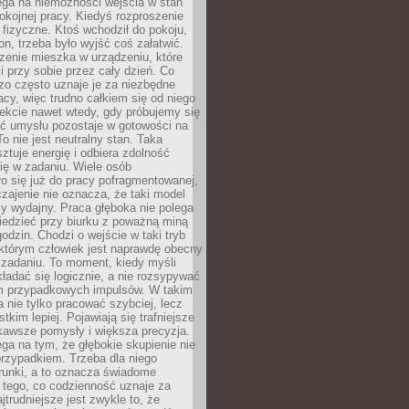
ega na niemożności wejścia w stan
pokojnej pracy. Kiedyś rozproszenie
j fizyczne. Ktoś wchodził do pokoju,
fon, trzeba było wyjść coś załatwić.
zenie mieszka w urządzeniu, które
i przy sobie przez cały dzień. Co
zo często uznaje je za niezbędne
acy, więc trudno całkiem się od niego
ekcie nawet wtedy, gdy próbujemy się
ść umysłu pozostaje w gotowości na
To nie jest neutralny stan. Taka
ztuje energię i odbiera zdolność
ię w zadaniu. Wiele osób
o się już do pracy pofragmentowanej,
zajenie nie oznacza, że taki model
zy wydajny. Praca głęboka nie polega
iedzieć przy biurku z poważną miną
godzin. Chodzi o wejście w taki tryb
 którym człowiek jest naprawdę obecny
 zadaniu. To moment, kiedy myśli
ładać się logicznie, a nie rozsypywać
 przypadkowych impulsów. W takim
 nie tylko pracować szybciej, lecz
tkim lepiej. Pojawiają się trafniejsze
kawsze pomysły i większa precyzja.
ga na tym, że głębokie skupienie nie
przypadkiem. Trzeba dla niego
runki, a to oznacza świadome
 tego, co codzienność uznaje za
jtrudniejsze jest zwykle to, że