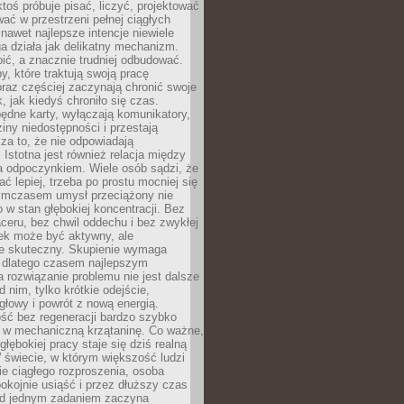
ktoś próbuje pisać, liczyć, projektować
wać w przestrzeni pełnej ciągłych
 nawet najlepsze intencje niewiele
a działa jak delikatny mechanizm.
bić, a znacznie trudniej odbudować.
y, które traktują swoją pracę
raz częściej zaczynają chronić swoje
, jak kiedyś chroniło się czas.
ędne karty, wyłączają komunikatory,
ziny niedostępności i przestają
za to, że nie odpowiadają
 Istotna jest również relacja między
a odpoczynkiem. Wiele osób sądzi, że
ć lepiej, trzeba po prostu mocniej się
mczasem umysł przeciążony nie
o w stan głębokiej koncentracji. Bez
ceru, bez chwil oddechu i bez zwykłej
ek może być aktywny, ale
ie skuteczny. Skupienie wymaga
 dlatego czasem najlepszym
rozwiązanie problemu nie jest dalsze
d nim, tylko krótkie odejście,
głowy i powrót z nową energią.
ść bez regeneracji bardzo szybko
ę w mechaniczną krzątaninę. Co ważne,
głębokiej pracy staje się dziś realną
 świecie, w którym większość ludzi
bie ciągłego rozproszenia, osoba
pokojnie usiąść i przez dłuższy czas
d jednym zadaniem zaczyna