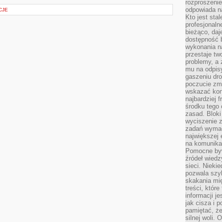
rozproszeni
odpowiada n
CJE
Kto jest sta
profesjonaln
bieżąco, daj
dostępność 
wykonania n
przestaje tw
problemy, a 
mu na odpisy
gaszeniu dr
poczucie zmę
wskazać konk
najbardziej
środku tego 
zasad. Bloki
wyciszenie 
zadań wymag
największej 
na komunikac
Pomocne byw
źródeł wied
sieci. Nieki
pozwala szyb
skakania mi
treści, które
informacji j
jak cisza i 
pamiętać, że
silnej woli.