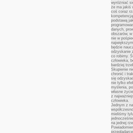
wyróżniać si
że ma jakiś 
coś coraz rz
kompetencją
podstawą jak
programowani
danych, prow
obszarów, w 
nie w pośpie
największym
będzie naucz
odzyskanie z
co robimy. Ś
człowieka, b
bardziej trz
Skupienie ni
chronić i tr
się odzyskać
nie tylko ef
myślenia, po
własne życie.
z najważnie
człowieka.
Jednym z na
współczesnoś
mieliśmy tyl
jednocześnie 
na jednej rz
Powiadomien
przeglądarce