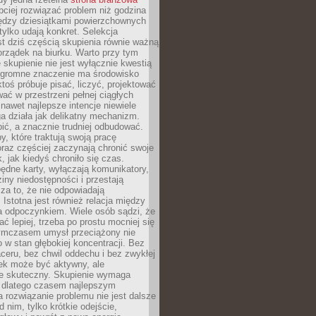
ciej rozwiązać problem niż godzina
ędzy dziesiątkami powierzchownych
 tylko udają konkret. Selekcja
est dziś częścią skupienia równie ważną
porządek na biurku. Warto przy tym
 skupienie nie jest wyłącznie kwestią
 Ogromne znaczenie ma środowisko
ktoś próbuje pisać, liczyć, projektować
wać w przestrzeni pełnej ciągłych
 nawet najlepsze intencje niewiele
a działa jak delikatny mechanizm.
bić, a znacznie trudniej odbudować.
y, które traktują swoją pracę
raz częściej zaczynają chronić swoje
, jak kiedyś chroniło się czas.
ędne karty, wyłączają komunikatory,
ziny niedostępności i przestają
za to, że nie odpowiadają
 Istotna jest również relacja między
a odpoczynkiem. Wiele osób sądzi, że
ć lepiej, trzeba po prostu mocniej się
mczasem umysł przeciążony nie
o w stan głębokiej koncentracji. Bez
ceru, bez chwil oddechu i bez zwykłej
ek może być aktywny, ale
ie skuteczny. Skupienie wymaga
 dlatego czasem najlepszym
rozwiązanie problemu nie jest dalsze
d nim, tylko krótkie odejście,