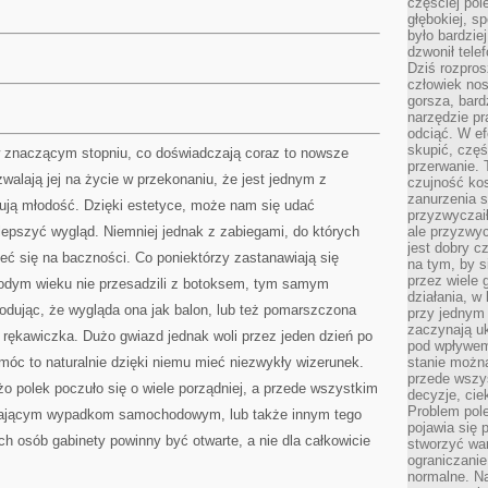
częściej pol
głębokiej, s
było bardzie
dzwonił tele
Dziś rozpros
człowiek nos
gorsza, bard
narzędzie pr
odciąć. W ef
skupić, czę
w znaczącym stopniu, co doświadczają coraz to nowsze
przerwanie. 
zwalają jej na życie w przekonaniu, że jest jednym z
czujność kos
zanurzenia s
ikują młodość. Dzięki estetyce, może nam się udać
przyzwyczaił
lepszyć wygląd. Niemniej jednak z zabiegami, do których
ale przyzwyc
jest dobry c
eć się na baczności. Co poniektórzy zastanawiają się
na tym, by s
przez wiele 
łodym wieku nie przesadzili z botoksem, tym samym
działania, w
wodując, że wygląda ona jak balon, lub też pomarszczona
przy jednym
zaczynają uk
 rękawiczka. Dużo gwiazd jednak woli przez jeden dzień po
pod wpływem
 móc to naturalnie dzięki niemu mieć niezwykły wizerunek.
stanie można
przede wszys
 polek poczuło się o wiele porządniej, a przede wszystkim
decyzje, cie
Problem pole
rażającym wypadkom samochodowym, lub także innym tego
pojawia się 
ch osób gabinety powinny być otwarte, a nie dla całkowicie
stworzyć wa
ograniczanie
normalne. Na