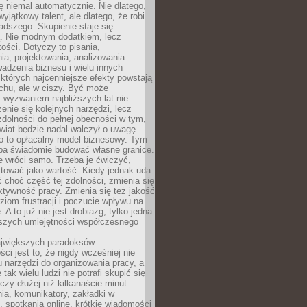
ę niemal automatycznie. Nie dlatego,
wyjątkowy talent, ale dlatego, że robi
adszego. Skupienie staje się
. Nie modnym dodatkiem, lecz
ości. Dotyczy to pisania,
a, projektowania, analizowania
adzenia biznesu i wielu innych
których najcenniejsze efekty powstają
chu, ale w ciszy. Być może
 wyzwaniem najbliższych lat nie
enie się kolejnych narzędzi, lecz
dolności do pełnej obecności w tym,
wiat będzie nadal walczył o uwagę
o to opłacalny model biznesowy. Tym
eba świadomie budować własne granice.
e wróci samo. Trzeba je ćwiczyć,
aktować jako wartość. Kiedy jednak uda
 choć część tej zdolności, zmienia się
ektywność pracy. Zmienia się też jakość
ziom frustracji i poczucie wpływu na
 A to już nie jest drobiazg, tylko jedna
jszych umiejętności współczesnego
jwiększych paradoksów
ci jest to, że nigdy wcześniej nie
u narzędzi do organizowania pracy, a
tak wielu ludzi nie potrafi skupić się
eczy dłużej niż kilkanaście minut.
ia, komunikatory, zakładki w
, spotkania online, krótkie wiadomości