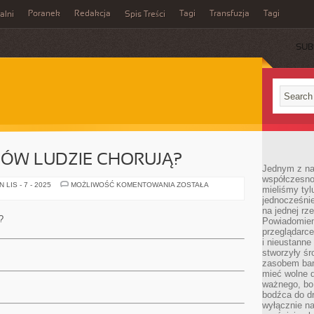
Poranek
Redakcja
Tagi
Transfuzja
Tagi
alni
Spis Treści
SUB
DÓW LUDZIE CHORUJĄ?
Jednym z na
współczesnoś
Z
LIS - 7 - 2025
MOŻLIWOŚĆ KOMENTOWANIA
ZOSTAŁA
mieliśmy tyl
JAKICH
jednocześnie 
POWODÓW
LUDZIE
na jednej rz
CHORUJĄ?
?
Powiadomien
przeglądarce
i nieustanne
stworzyły śr
zasobem bar
mieć wolne d
ważnego, bo
bodźca do dr
wyłącznie n