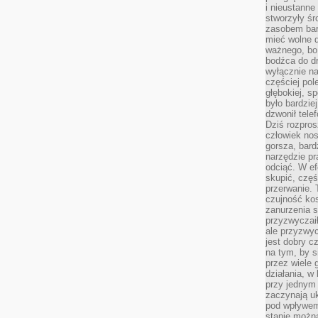
i nieustanne
stworzyły śr
zasobem bar
mieć wolne d
ważnego, bo
bodźca do dr
wyłącznie n
częściej pol
głębokiej, s
było bardzie
dzwonił tele
Dziś rozpros
człowiek nos
gorsza, bard
narzędzie pr
odciąć. W ef
skupić, czę
przerwanie. 
czujność kos
zanurzenia s
przyzwyczaił
ale przyzwyc
jest dobry c
na tym, by s
przez wiele 
działania, w
przy jednym
zaczynają uk
pod wpływem
stanie można