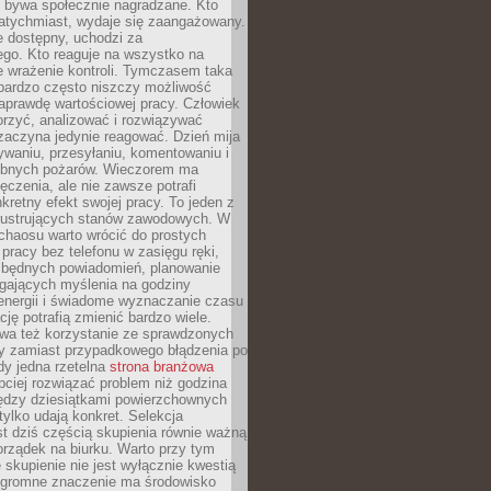
e bywa społecznie nagradzane. Kto
atychmiast, wydaje się zaangażowany.
le dostępny, uchodzi za
ego. Kto reaguje na wszystko na
e wrażenie kontroli. Tymczasem taka
bardzo często niszczy możliwość
aprawdę wartościowej pracy. Człowiek
orzyć, analizować i rozwiązywać
zaczyna jedynie reagować. Dzień mija
waniu, przesyłaniu, komentowaniu i
obnych pożarów. Wieczorem ma
czenia, ale nie zawsze potrafi
retny efekt swojej pracy. To jeden z
 frustrujących stanów zawodowych. W
chaosu warto wrócić do prostych
 pracy bez telefonu w zasięgu ręki,
zbędnych powiadomień, planowanie
ających myślenia na godziny
energii i świadome wyznaczanie czasu
ję potrafią zmienić bardzo wiele.
a też korzystanie ze sprawdzonych
zy zamiast przypadkowego błądzenia po
edy jedna rzetelna
strona branżowa
ciej rozwiązać problem niż godzina
ędzy dziesiątkami powierzchownych
 tylko udają konkret. Selekcja
est dziś częścią skupienia równie ważną
porządek na biurku. Warto przy tym
 skupienie nie jest wyłącznie kwestią
 Ogromne znaczenie ma środowisko