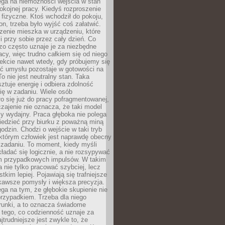
ega na niemożności wejścia w stan
pokojnej pracy. Kiedyś rozproszenie
j fizyczne. Ktoś wchodził do pokoju,
fon, trzeba było wyjść coś załatwić.
zenie mieszka w urządzeniu, które
i przy sobie przez cały dzień. Co
zo często uznaje je za niezbędne
acy, więc trudno całkiem się od niego
ekcie nawet wtedy, gdy próbujemy się
ść umysłu pozostaje w gotowości na
To nie jest neutralny stan. Taka
ztuje energię i odbiera zdolność
ię w zadaniu. Wiele osób
o się już do pracy pofragmentowanej,
zajenie nie oznacza, że taki model
zy wydajny. Praca głęboka nie polega
iedzieć przy biurku z poważną miną
godzin. Chodzi o wejście w taki tryb
 którym człowiek jest naprawdę obecny
 zadaniu. To moment, kiedy myśli
ładać się logicznie, a nie rozsypywać
 przypadkowych impulsów. W takim
 nie tylko pracować szybciej, lecz
tkim lepiej. Pojawiają się trafniejsze
kawsze pomysły i większa precyzja.
ga na tym, że głębokie skupienie nie
przypadkiem. Trzeba dla niego
runki, a to oznacza świadome
 tego, co codzienność uznaje za
jtrudniejsze jest zwykle to, że