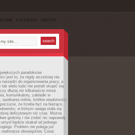
SCRIBE
FACEBOOK
TWITTER
jwiększych paradoksów
ci jest to, że nigdy wcześniej nie
u narzędzi do organizowania pracy, a
tak wielu ludzi nie potrafi skupić się
eczy dłużej niż kilkanaście minut.
ia, komunikatory, zakładki w
, spotkania online, krótkie wiadomości
 poczucie, że trzeba być na bieżąco,
odowisko, w którym uwaga stała się
dziej deficytowym niż czas. Można
wie godziny i nie zrobić nic naprawdę
 umysł będzie skakał od jednego
ugiego. Problem nie polega już
a nadmiarze obowiązków. Coraz