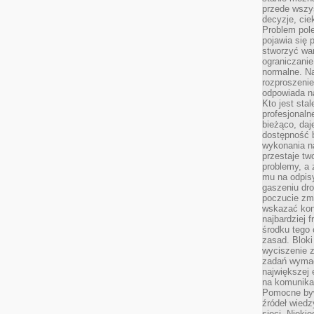
przede wszys
decyzje, cie
Problem pole
pojawia się 
stworzyć wa
ograniczanie
normalne. Na
rozproszeni
odpowiada n
Kto jest sta
profesjonaln
bieżąco, daj
dostępność 
wykonania n
przestaje tw
problemy, a 
mu na odpisy
gaszeniu dr
poczucie zmę
wskazać konk
najbardziej
środku tego 
zasad. Bloki
wyciszenie 
zadań wymag
największej 
na komunikac
Pomocne byw
źródeł wied
sieci. Nieki