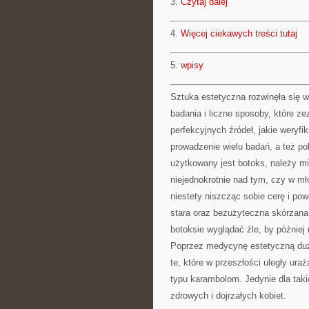
3.
Czytaj dalej
4.
Więcej ciekawych treści tutaj
5.
wpisy
Sztuka estetyczna rozwinęła się 
badania i liczne sposoby, które ze
perfekcyjnych źródeł, jakie weryf
prowadzenie wielu badań, a też po
użytkowany jest botoks, należy mi
niejednokrotnie nad tym, czy w m
niestety niszcząc sobie cerę i po
stara oraz bezużyteczna skórzana
botoksie wyglądać źle, by później
Poprzez medycynę estetyczną dużo
te, które w przeszłości uległy u
typu karambolom. Jedynie dla taki
zdrowych i dojrzałych kobiet.