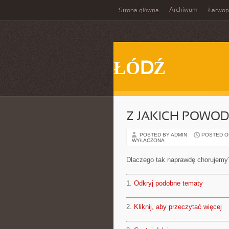
Archiwum
Strona główna
Łatwop
ŁÓDŹ
Z JAKICH POWO
POSTED BY ADMIN
POSTED ON 
WYŁĄCZONA
Dlaczego tak naprawdę chorujemy
1.
Odkryj podobne tematy
2.
Kliknij, aby przeczytać więcej