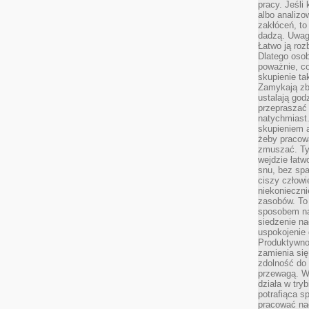
pracy. Jeśli 
albo analizo
zakłóceń, to
dadzą. Uwag
Łatwo ją roz
Dlatego osob
poważnie, co
skupienie tak
Zamykają zb
ustalają god
przepraszać 
natychmiast.
skupieniem 
żeby pracowa
zmuszać. Ty
wejdzie łatw
snu, bez spa
ciszy człowi
niekonieczn
zasobów. To
sposobem na 
siedzenie na
uspokojenie 
Produktywno
zamienia si
zdolność do 
przewagą. W
działa w try
potrafiąca s
pracować na