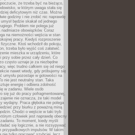
 poczucie, że trzeba być na bieżąco,
odowisko, w którym uwaga stała się
dziej deficytowym niż czas. Można
wie godziny i nie zrobić nic naprawdę
 umysł będzie skakał od jednego
ugiego. Problem nie polega już
a nadmiarze obowiązków. Coraz
ega na niemożności wejścia w stan
pokojnej pracy. Kiedyś rozproszenie
j fizyczne. Ktoś wchodził do pokoju,
fon, trzeba było wyjść coś załatwić.
zenie mieszka w urządzeniu, które
i przy sobie przez cały dzień. Co
zo często uznaje je za niezbędne
acy, więc trudno całkiem się od niego
ekcie nawet wtedy, gdy próbujemy się
ść umysłu pozostaje w gotowości na
To nie jest neutralny stan. Taka
ztuje energię i odbiera zdolność
ię w zadaniu. Wiele osób
o się już do pracy pofragmentowanej,
zajenie nie oznacza, że taki model
zy wydajny. Praca głęboka nie polega
iedzieć przy biurku z poważną miną
godzin. Chodzi o wejście w taki tryb
 którym człowiek jest naprawdę obecny
 zadaniu. To moment, kiedy myśli
ładać się logicznie, a nie rozsypywać
 przypadkowych impulsów. W takim
 nie tylko pracować szybciej, lecz