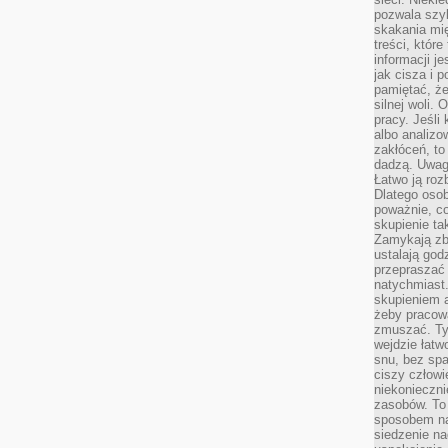
pozwala szyb
skakania mi
treści, które
informacji j
jak cisza i 
pamiętać, że
silnej woli.
pracy. Jeśli 
albo analizo
zakłóceń, to
dadzą. Uwag
Łatwo ją roz
Dlatego osob
poważnie, co
skupienie tak
Zamykają zb
ustalają god
przepraszać 
natychmiast.
skupieniem 
żeby pracowa
zmuszać. Ty
wejdzie łatw
snu, bez spa
ciszy człowi
niekonieczn
zasobów. To
sposobem na 
siedzenie na