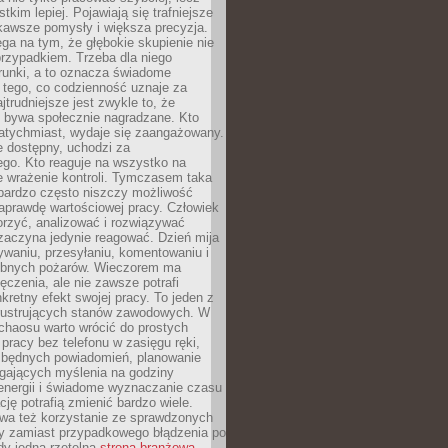
tkim lepiej. Pojawiają się trafniejsze
kawsze pomysły i większa precyzja.
ga na tym, że głębokie skupienie nie
przypadkiem. Trzeba dla niego
runki, a to oznacza świadome
 tego, co codzienność uznaje za
jtrudniejsze jest zwykle to, że
e bywa społecznie nagradzane. Kto
atychmiast, wydaje się zaangażowany.
le dostępny, uchodzi za
ego. Kto reaguje na wszystko na
e wrażenie kontroli. Tymczasem taka
bardzo często niszczy możliwość
aprawdę wartościowej pracy. Człowiek
orzyć, analizować i rozwiązywać
zaczyna jedynie reagować. Dzień mija
waniu, przesyłaniu, komentowaniu i
obnych pożarów. Wieczorem ma
czenia, ale nie zawsze potrafi
retny efekt swojej pracy. To jeden z
 frustrujących stanów zawodowych. W
chaosu warto wrócić do prostych
 pracy bez telefonu w zasięgu ręki,
zbędnych powiadomień, planowanie
ających myślenia na godziny
energii i świadome wyznaczanie czasu
ję potrafią zmienić bardzo wiele.
a też korzystanie ze sprawdzonych
zy zamiast przypadkowego błądzenia po
edy jedna rzetelna
strona branżowa