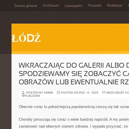
Archiwum
Poranek
Redakcja
Strona główna
Łatwopalni
ŁÓDŹ
WKRACZAJĄC DO GALERII ALBO
SPODZIEWAMY SIĘ ZOBACZYĆ C
OBRAZÓW LUB EWENTUALNIE RZ
POSTED BY ADMIN
POSTED ON PAŹ - 9 - 2025
MOŻLIWOŚĆ K
WYŁĄCZONA
Obecnie coraz to pokaźniejszą popularnością cieszą się tak ozn
Choroby poruszają się coraz o wiele bardziej naprzód. A my powi
zastanowić nad własnym stanem zdrowia. I wypada przyznać, że 