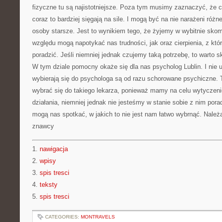
fizyczne tu są najistotniejsze. Poza tym musimy zaznaczyć, że 
coraz to bardziej sięgają na sile. I mogą być na nie narażeni różne
osoby starsze. Jest to wynikiem tego, że żyjemy w wybitnie sko
względu mogą napotykać nas trudności, jak oraz cierpienia, z któ
poradzić. Jeśli niemniej jednak czujemy taką potrzebę, to warto 
W tym dziale pomocny okaże się dla nas psycholog Lublin. I nie 
wybierają się do psychologa są od razu schorowane psychiczne. 
wybrać się do takiego lekarza, ponieważ mamy na celu wytyczen
działania, niemniej jednak nie jesteśmy w stanie sobie z nim por
mogą nas spotkać, w jakich to nie jest nam łatwo wybrnąć. Należ
znawcy
1.
nawigacja
2.
wpisy
3.
spis tresci
4.
teksty
5.
spis tresci
CATEGORIES:
MONTRAVELS