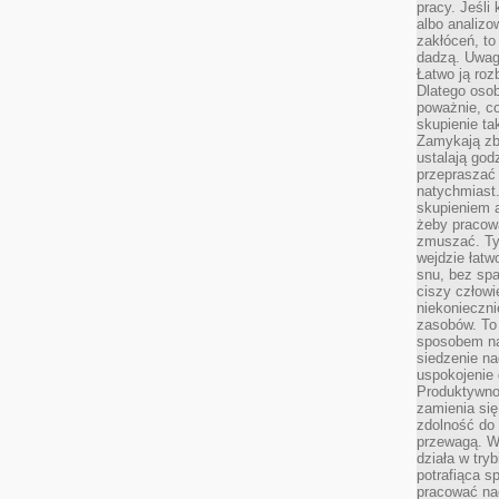
pracy. Jeśli 
albo analizo
zakłóceń, to
dadzą. Uwag
Łatwo ją roz
Dlatego osob
poważnie, co
skupienie tak
Zamykają zb
ustalają god
przepraszać 
natychmiast.
skupieniem 
żeby pracowa
zmuszać. Ty
wejdzie łatw
snu, bez spa
ciszy człowi
niekonieczn
zasobów. To
sposobem na 
siedzenie na
uspokojenie 
Produktywno
zamienia si
zdolność do 
przewagą. W
działa w try
potrafiąca s
pracować na