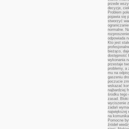
przede wszys
decyzje, cie
Problem pole
pojawia się 
stworzyć wa
ograniczanie
normalne. Na
rozproszeni
odpowiada n
Kto jest sta
profesjonaln
bieżąco, daj
dostępność 
wykonania n
przestaje tw
problemy, a 
mu na odpisy
gaszeniu dr
poczucie zmę
wskazać konk
najbardziej
środku tego 
zasad. Bloki
wyciszenie 
zadań wymag
największej 
na komunikac
Pomocne byw
źródeł wied
sieci. Nieki