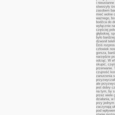
i nieustanne
stworzyły śr
zasobem bar
mieć wolne d
ważnego, bo
bodźca do dr
wyłącznie n
częściej pol
głębokiej, s
było bardzie
dzwonił tele
Dziś rozpros
człowiek nos
gorsza, bard
narzędzie pr
odciąć. W ef
skupić, czę
przerwanie. 
czujność kos
zanurzenia s
przyzwyczaił
ale przyzwyc
jest dobry c
na tym, by s
przez wiele 
działania, w
przy jednym
zaczynają uk
pod wpływem
stanie można