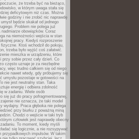
 poczucie, że trzeba być na bieżąco,
odowisko, w którym uwaga stała się
dziej deficytowym niż czas. Można
wie godziny i nie zrobić nic naprawdę
 umysł będzie skakał od jednego
ugiego. Problem nie polega już
a nadmiarze obowiązków. Coraz
ega na niemożności wejścia w stan
pokojnej pracy. Kiedyś rozproszenie
j fizyczne. Ktoś wchodził do pokoju,
fon, trzeba było wyjść coś załatwić.
zenie mieszka w urządzeniu, które
i przy sobie przez cały dzień. Co
zo często uznaje je za niezbędne
acy, więc trudno całkiem się od niego
ekcie nawet wtedy, gdy próbujemy się
ść umysłu pozostaje w gotowości na
To nie jest neutralny stan. Taka
ztuje energię i odbiera zdolność
ię w zadaniu. Wiele osób
o się już do pracy pofragmentowanej,
zajenie nie oznacza, że taki model
zy wydajny. Praca głęboka nie polega
iedzieć przy biurku z poważną miną
godzin. Chodzi o wejście w taki tryb
 którym człowiek jest naprawdę obecny
 zadaniu. To moment, kiedy myśli
ładać się logicznie, a nie rozsypywać
 przypadkowych impulsów. W takim
 nie tylko pracować szybciej, lecz