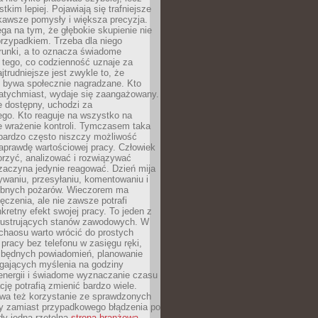
tkim lepiej. Pojawiają się trafniejsze
kawsze pomysły i większa precyzja.
ga na tym, że głębokie skupienie nie
przypadkiem. Trzeba dla niego
runki, a to oznacza świadome
 tego, co codzienność uznaje za
jtrudniejsze jest zwykle to, że
e bywa społecznie nagradzane. Kto
atychmiast, wydaje się zaangażowany.
le dostępny, uchodzi za
ego. Kto reaguje na wszystko na
e wrażenie kontroli. Tymczasem taka
bardzo często niszczy możliwość
aprawdę wartościowej pracy. Człowiek
orzyć, analizować i rozwiązywać
zaczyna jedynie reagować. Dzień mija
waniu, przesyłaniu, komentowaniu i
obnych pożarów. Wieczorem ma
czenia, ale nie zawsze potrafi
retny efekt swojej pracy. To jeden z
 frustrujących stanów zawodowych. W
chaosu warto wrócić do prostych
 pracy bez telefonu w zasięgu ręki,
zbędnych powiadomień, planowanie
ających myślenia na godziny
energii i świadome wyznaczanie czasu
ję potrafią zmienić bardzo wiele.
a też korzystanie ze sprawdzonych
zy zamiast przypadkowego błądzenia po
edy jedna rzetelna
strona branżowa