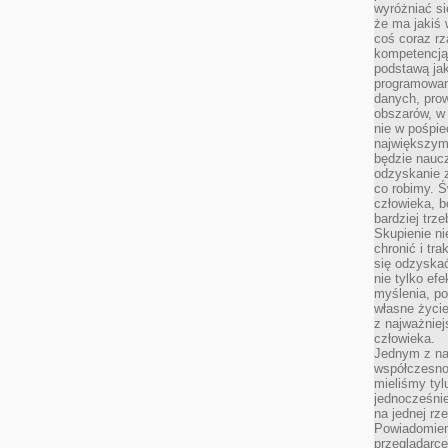
wyróżniać si
że ma jakiś 
coś coraz rz
kompetencją
podstawą jak
programowani
danych, prow
obszarów, w 
nie w pośpie
największym
będzie naucz
odzyskanie z
co robimy. Ś
człowieka, b
bardziej trz
Skupienie ni
chronić i tr
się odzyskać
nie tylko ef
myślenia, po
własne życie.
z najważnie
człowieka.
Jednym z na
współczesnoś
mieliśmy tyl
jednocześnie 
na jednej rz
Powiadomien
przeglądarce