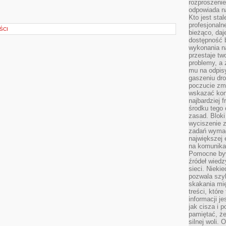
rozproszeni
odpowiada n
Kto jest sta
profesjonaln
ŚCI
bieżąco, daj
dostępność 
wykonania n
przestaje tw
problemy, a 
mu na odpisy
gaszeniu dr
poczucie zmę
wskazać konk
najbardziej
środku tego 
zasad. Bloki
wyciszenie 
zadań wymag
największej 
na komunikac
Pomocne byw
źródeł wied
sieci. Nieki
pozwala szyb
skakania mi
treści, które
informacji j
jak cisza i 
pamiętać, że
silnej woli.