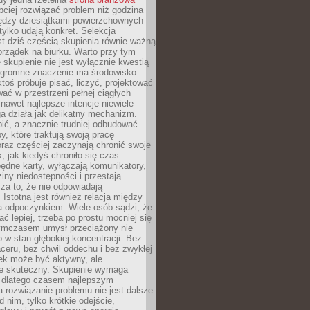
ciej rozwiązać problem niż godzina
ędzy dziesiątkami powierzchownych
 tylko udają konkret. Selekcja
est dziś częścią skupienia równie ważną
porządek na biurku. Warto przy tym
 skupienie nie jest wyłącznie kwestią
 Ogromne znaczenie ma środowisko
ktoś próbuje pisać, liczyć, projektować
wać w przestrzeni pełnej ciągłych
 nawet najlepsze intencje niewiele
a działa jak delikatny mechanizm.
bić, a znacznie trudniej odbudować.
y, które traktują swoją pracę
raz częściej zaczynają chronić swoje
, jak kiedyś chroniło się czas.
ędne karty, wyłączają komunikatory,
ziny niedostępności i przestają
za to, że nie odpowiadają
 Istotna jest również relacja między
a odpoczynkiem. Wiele osób sądzi, że
ć lepiej, trzeba po prostu mocniej się
mczasem umysł przeciążony nie
o w stan głębokiej koncentracji. Bez
ceru, bez chwil oddechu i bez zwykłej
ek może być aktywny, ale
ie skuteczny. Skupienie wymaga
 dlatego czasem najlepszym
rozwiązanie problemu nie jest dalsze
d nim, tylko krótkie odejście,