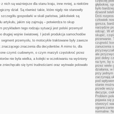
częściej pol
CZAS
z nich są ważniejsze dla stanu kraju, inne mniej, a niektóre
SIĘ
głębokiej, s
ROZWIJA
było bardzie
giczny dział. Są również takie, które nigdy nie stanowiły
dzwonił tele
 szczegółu gospodarki w skali państwa, jakkolwiek są
Dziś rozpros
człowiek nos
du artykułu, jakim się zajmują – potwierdza to skup
gorsza, bard
narzędzie pr
 przykładem tego rodzaju sytuacji jest polski przemysł
odciąć. W ef
po drugiej wojnie światowej. I jeżeli produkcja samochodów
skupić, czę
przerwanie. 
i segment przemysłu, to motocykle traktowane były zawsze
czujność kos
ak znaczącego znaczenia dla decydentów. A mimo to, dla
zanurzenia s
przyzwyczaił
y one czymś cudownym, o czym marzyli częstokroć przez
ale przyzwyc
jest dobry c
otorów nie była wielka, a kolejki w oczekiwaniu na wyśniony
na tym, by s
ie zniechęcało się tymi trudnościami oraz wytrwale polowało
przez wiele 
działania, w
przy jednym
zaczynają uk
pod wpływem
stanie można
przede wszys
decyzje, cie
Problem pole
pojawia się 
stworzyć wa
ograniczanie
normalne. Na