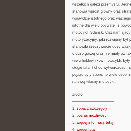
wszelkich gałęzi przemysłu. Jedne 
stanowią wprost główny oraz strate
wprawdzie istotnego oraz ważnego
istotne dla wielu obywateli z powo
motocykli Gdańsk. Oszałamiającym
motoryzacyjny, jaki rozwijany był 
stanowiła rzeczywiście dość ważk
o dużo gorzej oraz nie miały aż t
wielu hołdowników motocykli, był
długie lata. I choć wytwórczość m
pojazd były spore, to wiele osób n
na swój własny motocykl.
źródło:
———————————
1.
zobacz szczegóły
2.
poznaj możliwości
3.
więcej informacji tutaj
4.
więcej tutaj