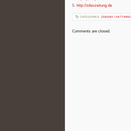
5.
http://silexzeitung.de
CATEGORIES:
ZABAWY I AKTYWNO
Comments are closed.