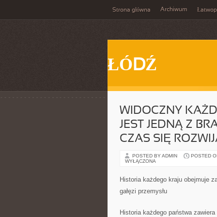
Archiwum
Strona główna
Łatwop
ŁÓDŹ
WIDOCZNY KAŻD
JEST JEDNĄ Z B
CZAS SIĘ ROZWIJ
POSTED BY ADMIN
POSTED ON 
WYŁĄCZONA
Historia każdego kraju obejmuje 
gałęzi przemysłu
Historia każdego państwa zawiera