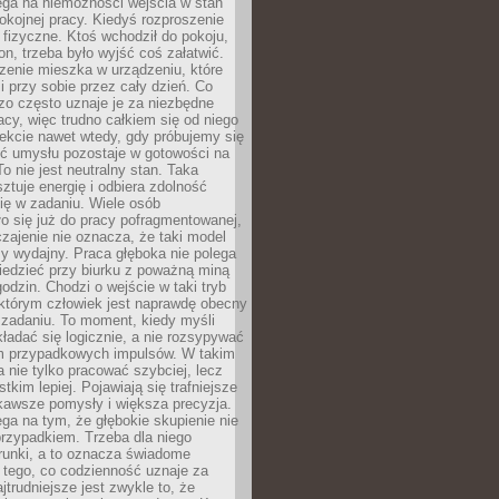
ega na niemożności wejścia w stan
pokojnej pracy. Kiedyś rozproszenie
j fizyczne. Ktoś wchodził do pokoju,
fon, trzeba było wyjść coś załatwić.
zenie mieszka w urządzeniu, które
i przy sobie przez cały dzień. Co
zo często uznaje je za niezbędne
acy, więc trudno całkiem się od niego
ekcie nawet wtedy, gdy próbujemy się
ść umysłu pozostaje w gotowości na
To nie jest neutralny stan. Taka
ztuje energię i odbiera zdolność
ię w zadaniu. Wiele osób
o się już do pracy pofragmentowanej,
zajenie nie oznacza, że taki model
zy wydajny. Praca głęboka nie polega
iedzieć przy biurku z poważną miną
godzin. Chodzi o wejście w taki tryb
 którym człowiek jest naprawdę obecny
 zadaniu. To moment, kiedy myśli
ładać się logicznie, a nie rozsypywać
 przypadkowych impulsów. W takim
 nie tylko pracować szybciej, lecz
tkim lepiej. Pojawiają się trafniejsze
kawsze pomysły i większa precyzja.
ga na tym, że głębokie skupienie nie
przypadkiem. Trzeba dla niego
runki, a to oznacza świadome
 tego, co codzienność uznaje za
jtrudniejsze jest zwykle to, że