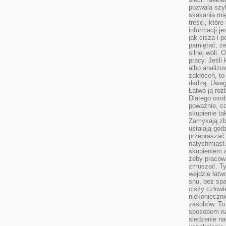
pozwala szyb
skakania mi
treści, które
informacji j
jak cisza i 
pamiętać, że
silnej woli.
pracy. Jeśli 
albo analizo
zakłóceń, to
dadzą. Uwag
Łatwo ją roz
Dlatego osob
poważnie, co
skupienie tak
Zamykają zb
ustalają god
przepraszać 
natychmiast.
skupieniem 
żeby pracowa
zmuszać. Ty
wejdzie łatw
snu, bez spa
ciszy człowi
niekonieczn
zasobów. To
sposobem na 
siedzenie na