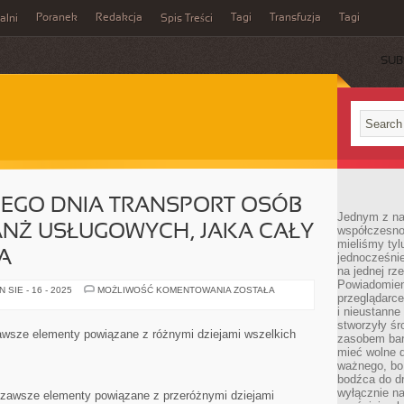
Poranek
Redakcja
Tagi
Transfuzja
Tagi
alni
Spis Treści
SUB
EGO DNIA TRANSPORT OSÓB
Jednym z na
RANŻ USŁUGOWYCH, JAKA CAŁY
współczesnoś
mieliśmy tyl
A
jednocześnie 
na jednej rz
Powiadomien
WIDOCZNY
SIE - 16 - 2025
MOŻLIWOŚĆ KOMENTOWANIA
ZOSTAŁA
przeglądarce
KAŻDEGO
DNIA
i nieustanne
TRANSPORT
stworzyły śr
OSÓB
zawsze elementy powiązane z różnymi dziejami wszelkich
zasobem bar
JEST
JEDNĄ
mieć wolne d
Z
ważnego, bo
BRANŻ
bodźca do dr
USŁUGOWYCH,
JAKA
wyłącznie n
 zawsze elementy powiązane z przeróżnymi dziejami
CAŁY