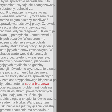
e bywa społecznie nagradzane. Kto
atychmiast, wydaje się zaangażowany.
le dostępny, uchodzi za
ego. Kto reaguje na wszystko na
e wrażenie kontroli. Tymczasem taka
bardzo często niszczy możliwość
aprawdę wartościowej pracy. Człowiek
orzyć, analizować i rozwiązywać
zaczyna jedynie reagować. Dzień mija
waniu, przesyłaniu, komentowaniu i
obnych pożarów. Wieczorem ma
czenia, ale nie zawsze potrafi
retny efekt swojej pracy. To jeden z
 frustrujących stanów zawodowych. W
chaosu warto wrócić do prostych
 pracy bez telefonu w zasięgu ręki,
zbędnych powiadomień, planowanie
ających myślenia na godziny
energii i świadome wyznaczanie czasu
ję potrafią zmienić bardzo wiele.
a też korzystanie ze sprawdzonych
zy zamiast przypadkowego błądzenia po
edy jedna rzetelna
strona branżowa
ciej rozwiązać problem niż godzina
ędzy dziesiątkami powierzchownych
 tylko udają konkret. Selekcja
est dziś częścią skupienia równie ważną
porządek na biurku. Warto przy tym
 skupienie nie jest wyłącznie kwestią
 Ogromne znaczenie ma środowisko