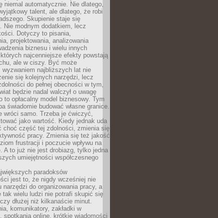
ę niemal automatycznie. Nie dlatego,
wyjątkowy talent, ale dlatego, że robi
adszego. Skupienie staje się
. Nie modnym dodatkiem, lecz
ości. Dotyczy to pisania,
a, projektowania, analizowania
adzenia biznesu i wielu innych
których najcenniejsze efekty powstają
chu, ale w ciszy. Być może
 wyzwaniem najbliższych lat nie
enie się kolejnych narzędzi, lecz
dolności do pełnej obecności w tym,
wiat będzie nadal walczył o uwagę
o to opłacalny model biznesowy. Tym
eba świadomie budować własne granice.
e wróci samo. Trzeba je ćwiczyć,
aktować jako wartość. Kiedy jednak uda
 choć część tej zdolności, zmienia się
ektywność pracy. Zmienia się też jakość
ziom frustracji i poczucie wpływu na
 A to już nie jest drobiazg, tylko jedna
jszych umiejętności współczesnego
jwiększych paradoksów
ci jest to, że nigdy wcześniej nie
u narzędzi do organizowania pracy, a
tak wielu ludzi nie potrafi skupić się
eczy dłużej niż kilkanaście minut.
ia, komunikatory, zakładki w
, spotkania online, krótkie wiadomości