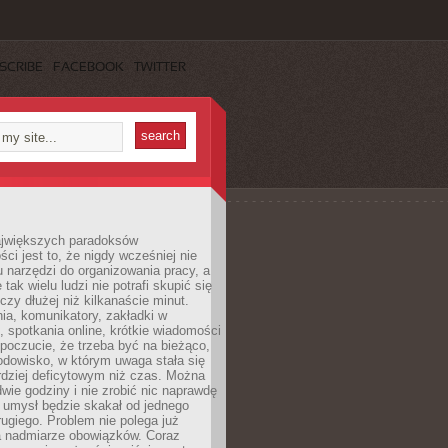
SCRIBE
FACEBOOK
TWITTER
jwiększych paradoksów
ci jest to, że nigdy wcześniej nie
u narzędzi do organizowania pracy, a
tak wielu ludzi nie potrafi skupić się
eczy dłużej niż kilkanaście minut.
ia, komunikatory, zakładki w
, spotkania online, krótkie wiadomości
 poczucie, że trzeba być na bieżąco,
odowisko, w którym uwaga stała się
dziej deficytowym niż czas. Można
wie godziny i nie zrobić nic naprawdę
 umysł będzie skakał od jednego
ugiego. Problem nie polega już
a nadmiarze obowiązków. Coraz