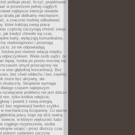
ktoś próbuje pisać, liczyć, projektować
wać w przestrzeni pełnej ciągłych
 nawet najlepsze intencje niewiele
a działa jak delikatny mechanizm.
bić, a znacznie trudniej odbudować.
y, które traktują swoją pracę
raz częściej zaczynają chronić swoje
, jak kiedyś chroniło się czas.
ędne karty, wyłączają komunikatory,
ziny niedostępności i przestają
za to, że nie odpowiadają
 Istotna jest również relacja między
a odpoczynkiem. Wiele osób sądzi, że
ć lepiej, trzeba po prostu mocniej się
mczasem umysł przeciążony nie
o w stan głębokiej koncentracji. Bez
ceru, bez chwil oddechu i bez zwykłej
ek może być aktywny, ale
ie skuteczny. Skupienie wymaga
 dlatego czasem najlepszym
rozwiązanie problemu nie jest dalsze
d nim, tylko krótkie odejście,
głowy i powrót z nową energią.
ść bez regeneracji bardzo szybko
ę w mechaniczną krzątaninę. Co ważne,
głębokiej pracy staje się dziś realną
 świecie, w którym większość ludzi
bie ciągłego rozproszenia, osoba
pokojnie usiąść i przez dłuższy czas
d jednym zadaniem zaczyna