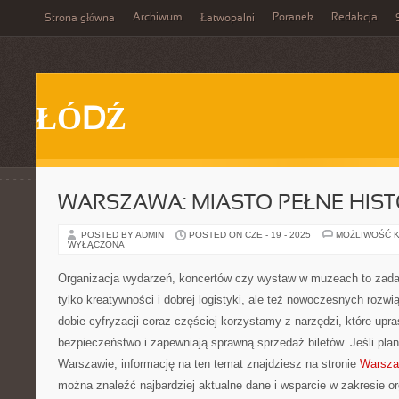
Archiwum
Poranek
Redakcja
Strona główna
Łatwopalni
ŁÓDŹ
WARSZAWA: MIASTO PEŁNE HISTO
POSTED BY ADMIN
POSTED ON CZE - 19 - 2025
MOŻLIWOŚĆ 
WYŁĄCZONA
Organizacja wydarzeń, koncertów czy wystaw w muzeach to zadan
tylko kreatywności i dobrej logistyki, ale też nowoczesnych rozw
dobie cyfryzacji coraz częściej korzystamy z narzędzi, które upr
bezpieczeństwo i zapewniają sprawną sprzedaż biletów. Jeśli pla
Warszawie, informację na ten temat znajdziesz na stronie
Warsza
można znaleźć najbardziej aktualne dane i wsparcie w zakresie or