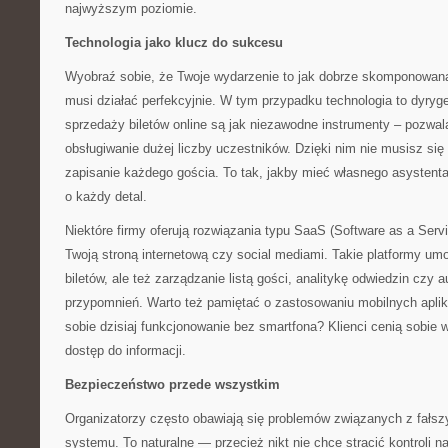
najwyższym poziomie.
Technologia jako klucz do sukcesu
Wyobraź sobie, że Twoje wydarzenie to jak dobrze skomponowan
musi działać perfekcyjnie. W tym przypadku technologia to dyr
sprzedaży biletów online są jak niezawodne instrumenty – pozwal
obsługiwanie dużej liczby uczestników. Dzięki nim nie musisz się
zapisanie każdego gościa. To tak, jakby mieć własnego asystenta
o każdy detal.
Niektóre firmy oferują rozwiązania typu SaaS (Software as a Servic
Twoją stroną internetową czy social mediami. Takie platformy umo
biletów, ale też zarządzanie listą gości, analitykę odwiedzin czy
przypomnień. Warto też pamiętać o zastosowaniu mobilnych apli
sobie dzisiaj funkcjonowanie bez smartfona? Klienci cenią sobie
dostęp do informacji.
Bezpieczeństwo przede wszystkim
Organizatorzy często obawiają się problemów związanych z fałsz
systemu. To naturalne — przecież nikt nie chce stracić kontroli 