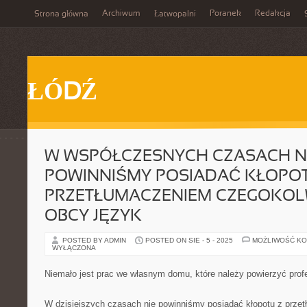
Archiwum
Poranek
Redakcja
Strona główna
Łatwopalni
ŁÓDŹ
W WSPÓŁCZESNYCH CZASACH N
POWINNIŚMY POSIADAĆ KŁOPOT
PRZETŁUMACZENIEM CZEGOKOL
OBCY JĘZYK
POSTED BY ADMIN
POSTED ON SIE - 5 - 2025
MOŻLIWOŚĆ K
WYŁĄCZONA
Niemało jest prac we własnym domu, które należy powierzyć prof
W dzisiejszych czasach nie powinniśmy posiadać kłopotu z prze