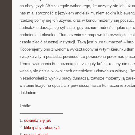
na obcy język. W szczególe wobec tego, że uczymy się ich już 
nas miał styczność z językiem angielskim, niemieckim lub ewentu
rzadziej boimy się ich używać oraz w końcu możemy się poczuć, j
Jednakże zdarzają się sytuacje, gdy poziom trudności, jakie spra
nadmiernie kolosalne. Tłumaczenia sztampowe lub przysięgłe je
czasie zlecić słusznej instytucji. Taką jest biuro tłumaczeń – http:
Kooperujemy ono z wieloma wykształconymi w tym kierunku tłu
związku z tym posiadać pewność, że powierzona przez nas praca
Termin wykonania tłumaczenia jest z reguły krótki, a ceny nie s
wahają się dzisiaj w okolicach czterdziestu złotych za witrynę. J
niezadowoleni z wyniku pracy tłumacza, zawsze możemy ją zar
w stanie liczyć na upust, a z pewnością nasze tłumaczenie zostan
dokładnie.
źródło:
———————————
1.
dowiedz się jak
2.
kliknij aby zobaczyć
3.
poznaj więcej