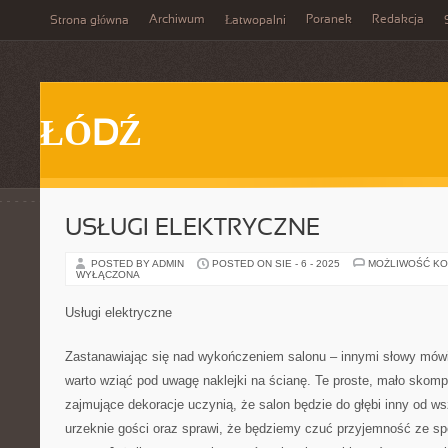
Archiwum
Poranek
Redakcja
Strona główna
Łatwopalni
ŁÓDŹ
USŁUGI ELEKTRYCZNE
POSTED BY ADMIN
POSTED ON SIE - 6 - 2025
MOŻLIWOŚĆ K
WYŁĄCZONA
Usługi elektryczne
Zastanawiając się nad wykończeniem salonu – innymi słowy mówi
warto wziąć pod uwagę naklejki na ścianę. Te proste, mało skom
zajmujące dekoracje uczynią, że salon będzie do głębi inny od w
urzeknie gości oraz sprawi, że będziemy czuć przyjemność ze s