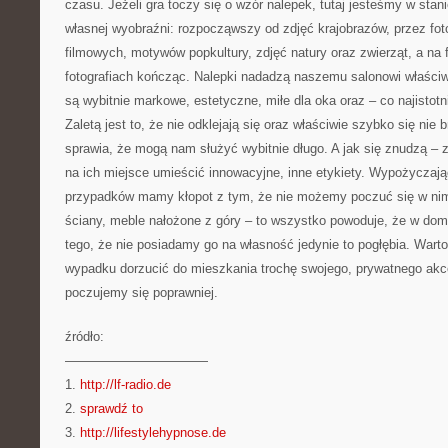
czasu. Jeżeli gra toczy się o wzór nalepek, tutaj jesteśmy w stan
własnej wyobraźni: rozpocząwszy od zdjęć krajobrazów, przez fot
filmowych, motywów popkultury, zdjęć natury oraz zwierząt, a na 
fotografiach kończąc. Nalepki nadadzą naszemu salonowi właściw
są wybitnie markowe, estetyczne, miłe dla oka oraz – co najistot
Zaletą jest to, że nie odklejają się oraz właściwie szybko się nie 
sprawia, że mogą nam służyć wybitnie długo. A jak się znudzą –
na ich miejsce umieścić innowacyjne, inne etykiety. Wypożyczaj
przypadków mamy kłopot z tym, że nie możemy poczuć się w nim
ściany, meble nałożone z góry – to wszystko powoduje, że w dom
tego, że nie posiadamy go na własność jedynie to pogłębia. Wart
wypadku dorzucić do mieszkania trochę swojego, prywatnego akce
poczujemy się poprawniej.
źródło:
———————————
1.
http://lf-radio.de
2.
sprawdź to
3.
http://lifestylehypnose.de