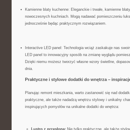
Kamienne‌ blaty ‌kuchenne: Eleganckie i trwałe, kamienne‍ bla
nowoczesnych ​kuchniach. Mogą nadawać pomieszczeniu luks
jednocześnie będąc praktycznym rozwiązaniem.
Interactive LED panel: Technologia wciąż zaskakuje nas swoim
⁢LED panel to innowacyjny⁣ sposób na zmianę wyglądu pomiesz
Dzięki niemu możesz tworzyć własne wzory świetlne, dopasowu
dnia.
Praktyczne i ‍stylowe dodatki do‌ wnętrza – inspiracj
Planując remont mieszkania, warto zastanowić się nad dodatka
praktyczne, ale także nadadzą wnętrzu stylowy i unikalny char
inspirujących pomysłów na unikalne dodatki do ⁣wnętrza:
Lustro z przesłoną:
Nie tylko praktyczne, ale także stylo