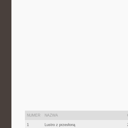
NUMER
NAZWA
1
Lustro ⁢z przesłoną