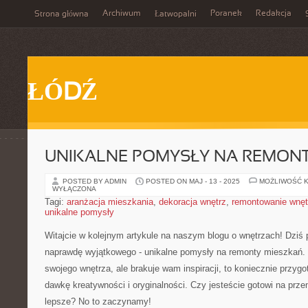
Archiwum
Poranek
Redakcja
Strona główna
Łatwopalni
ŁÓDŹ
UNIKALNE POMYSŁY NA REMONT
POSTED BY ADMIN
POSTED ON MAJ - 13 - 2025
MOŻLIWOŚĆ 
WYŁĄCZONA
Tagi:
aranżacja mieszkania
,
dekoracja wnętrz
,
remontowanie wnęt
unikalne pomysły
Witajcie ⁤w kolejnym artykule na naszym blogu o wnętrzach! Dziś
naprawdę wyjątkowego‍ -⁣ unikalne pomysły na remonty mieszkań. 
swojego wnętrza, ale brakuje wam inspiracji, to koniecznie przygo
dawkę kreatywności i oryginalności. Czy jesteście gotowi na pr
lepsze? No to zaczynamy!