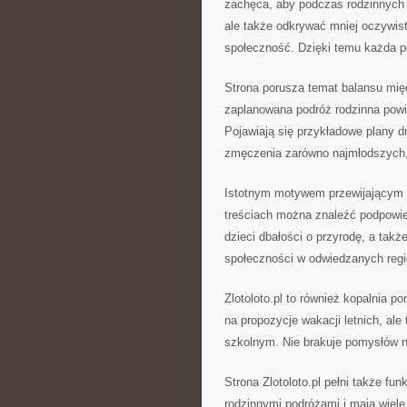
zachęca, aby podczas rodzinnych 
ale także odkrywać mniej oczywist
społeczność. Dzięki temu każda pod
Strona porusza temat balansu mię
zaplanowana podróż rodzinna powi
Pojawiają się przykładowe plany d
zmęczenia zarówno najmłodszych, 
Istotnym motywem przewijającym s
treściach można znaleźć podpowied
dzieci dbałości o przyrodę, a takż
społeczności w odwiedzanych reg
Zlotoloto.pl to również kopalnia 
na propozycje wakacji letnich, ale
szkolnym. Nie brakuje pomysłów na
Strona Zlotoloto.pl pełni także fu
rodzinnymi podróżami i mają wiele