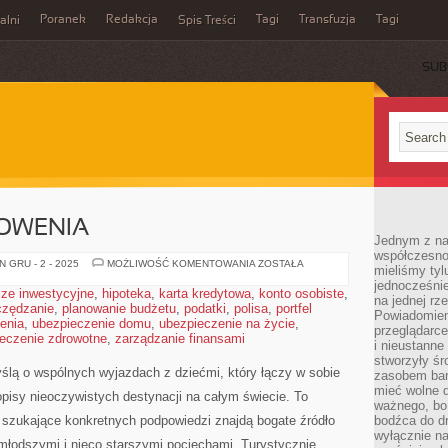
Poranek
Redakcja
Tagi
Transfuzja
Tagi
alni
Spis Treści
SUB
ŁOWENIA
Jednym z na
współczesnoś
SZWAJCARIA
 GRU - 2 - 2025
MOŻLIWOŚĆ KOMENTOWANIA
ZOSTAŁA
mieliśmy tyl
I
jednocześnie 
SŁOWENIA
ze inwestycyjne
,
hipoteka
,
karta kredytowa
,
konto osobiste
,
na jednej rz
czędzanie
,
planowanie budżetu
,
podatki
,
polisa
,
portfel
Powiadomien
enia
,
ubezpieczenie domu
,
ubezpieczenie na życie
,
przeglądarce
eczenie zdrowotne
,
zarządzanie finansami
i nieustanne
stworzyły śr
myślą o wspólnych wyjazdach z dziećmi, który łączy w sobie
zasobem bar
mieć wolne d
pisy nieoczywistych destynacji na całym świecie. To
ważnego, bo
i szukające konkretnych podpowiedzi znajdą bogate źródło
bodźca do dr
wyłącznie n
ajmłodszymi i nieco starszymi pociechami. Turystycznie