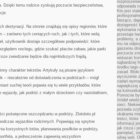
rozproszeni
. Dzięki temu rodzice zyskują poczucie bezpieczeństwa,
odpowiada n
Kto jest sta
cje.
profesjonaln
bieżąco, daj
dostępność 
ych destynacji. Na stronie znajdują się opisy regionów, które
wykonania n
n – zarówno tych ceniących ruch, jak i tych, które wolą
przestaje tw
problemy, a 
eł, użytkownik dostaje szczegółowe podpowiedzi: które
mu na odpisy
gaszeniu dr
względem noclegu, gdzie szukać placów zabaw, jakie parki
poczucie zmę
sze zwiedzanie będzie dla najmłodszych frajdą.
wskazać konk
najbardziej
środku tego 
inny charakter tekstów. Artykuły są pisane językiem
zasad. Bloki
wyciszenie 
ik – niezależnie od doświadczenia w podróżach – mógł
zadań wymag
ast suchej teorii pojawia się tu wiele przykładów, które
największej 
na komunikac
e wyjazdy, jak podróż z małym dzieckiem czy nastolatkiem,
Pomocne byw
źródeł wied
sieci. Nieki
pozwala szyb
eści poświęcone oszczędzaniu w podróży. Zlotoloto.pl
skakania mi
treści, które
podczas wyjazdów rodzinnych. Pojawiają się sprytne
informacji j
jak cisza i 
ia korzystnych lotów, planowania posiłków w podróży,
pamiętać, że
ą portfela, a jednocześnie zapewnią wszystkim
silnej woli.