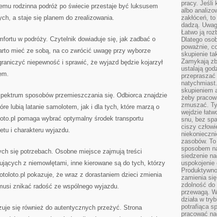
pracy. Jeśli 
temu rodzinna podróż po świecie przestaje być luksusem
albo analizo
h, a staje się planem do zrealizowania.
zakłóceń, to
dadzą. Uwag
Łatwo ją roz
omfortu w podróży. Czytelnik dowiaduje się, jak zadbać o
Dlatego osob
poważnie, co
warto mieć ze sobą, na co zwrócić uwagę przy wyborze
skupienie tak
Zamykają zb
graniczyć niepewność i sprawić, że wyjazd będzie kojarzył
ustalają god
em.
przepraszać 
natychmiast.
skupieniem 
 spektrum sposobów przemieszczania się. Odbiorca znajdzie
żeby pracowa
zmuszać. Ty
tóre lubią latanie samolotem, jak i dla tych, które marzą o
wejdzie łatw
loto.pl pomaga wybrać optymalny środek transportu
snu, bez spa
ciszy człowi
tu i charakteru wyjazdu.
niekonieczn
zasobów. To
sposobem na 
ych się potrzebach. Osobne miejsce zajmują treści
siedzenie na
jących z niemowlętami, inne kierowane są do tych, którzy
uspokojenie 
Produktywno
otoloto.pl pokazuje, że wraz z dorastaniem dzieci zmienia
zamienia si
zdolność do 
 musi znikać radość ze wspólnego wyjazdu.
przewagą. W
działa w try
potrafiąca s
zuje się również do autentycznych przeżyć. Strona
pracować na