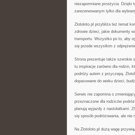
niezapomniane przeżycia. Dzięki 
zarezerwowanym tylko dla wybranyc
Zlotoloto.pl przybliża też temat k
zdrowie dzieci, jakie dokumenty 
transportu. Wszystko po to, aby o
się przede wszystkim z odprężeni
Strona prezentuje także szerokie
tu inspiracje zarówno dla rodzin, k
podróży autem z przyczepą. Zloto
dopasowane do wieku dzieci, budże
Serwis nie zapomina o zmieniając
przeznaczone dla rodziców podróżu
planują wyjazdy z nastolatkami. Zl
się sposób podróżowania, ale nie
Na Zlotoloto.pl dużą wagę przywią