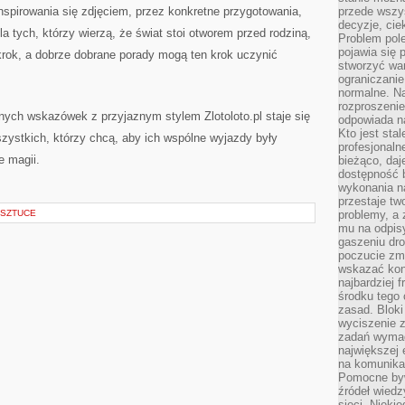
nspirowania się zdjęciem, przez konkretne przygotowania,
przede wszys
decyzje, cie
a tych, którzy wierzą, że świat stoi otworem przed rodziną,
Problem pole
pojawia się 
krok, a dobrze dobrane porady mogą ten krok uczynić
stworzyć wa
ograniczanie
normalne. Na
rozproszeni
nych wskazówek z przyjaznym stylem Zlotoloto.pl staje się
odpowiada n
Kto jest sta
zystkich, którzy chcą, aby ich wspólne wyjazdy były
profesjonaln
e magii.
bieżąco, daj
dostępność 
wykonania n
przestaje tw
 SZTUCE
problemy, a 
mu na odpisy
gaszeniu dr
poczucie zmę
wskazać konk
najbardziej
środku tego 
zasad. Bloki
wyciszenie 
zadań wymag
największej 
na komunikac
Pomocne byw
źródeł wied
sieci. Nieki