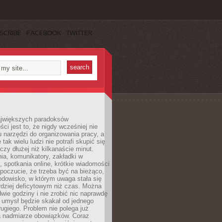
SCRIBE
FACEBOOK
TWITTER
jwiększych paradoksów
ci jest to, że nigdy wcześniej nie
u narzędzi do organizowania pracy, a
tak wielu ludzi nie potrafi skupić się
eczy dłużej niż kilkanaście minut.
ia, komunikatory, zakładki w
, spotkania online, krótkie wiadomości
 poczucie, że trzeba być na bieżąco,
odowisko, w którym uwaga stała się
dziej deficytowym niż czas. Można
wie godziny i nie zrobić nic naprawdę
 umysł będzie skakał od jednego
ugiego. Problem nie polega już
a nadmiarze obowiązków. Coraz