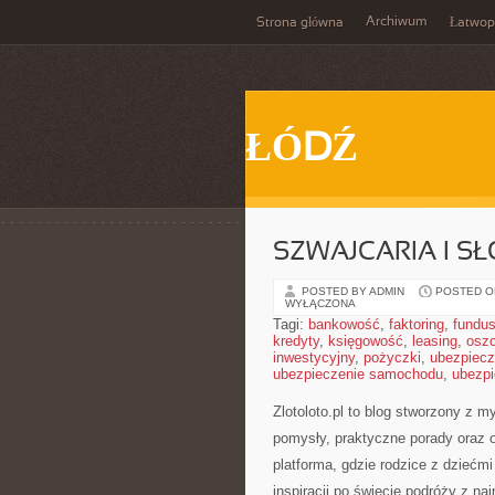
Archiwum
Strona główna
Łatwop
ŁÓDŹ
SZWAJCARIA I S
POSTED BY ADMIN
POSTED ON
WYŁĄCZONA
Tagi:
bankowość
,
faktoring
,
fundus
kredyty
,
księgowość
,
leasing
,
osz
inwestycyjny
,
pożyczki
,
ubezpiecz
ubezpieczenie samochodu
,
ubezpi
Zlotoloto.pl to blog stworzony z 
pomysły, praktyczne porady oraz o
platforma, gdzie rodzice z dziećm
inspiracji po świecie podróży z n