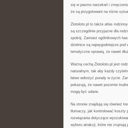
się w pasmo narzekań i zmęczenia
że są przygotowani na różne sytua
Zlotoloto.pl to także atlas rodzinn
są szczególnie przyjazne dla rodzi
spokój. Zamiast ogólnikowych has
dzielnice są najwygodniejsze pod 
tematyczne sprawią, że nawet dłuż
Ważną cechą Zlotoloto.pl jest rodz
naturalnym, tak aby każdy czyteln
łatwo wdrożyć porady w życie. Zami
pokazują, że nawet pozornie trudn
mogą być udane.
Na stronie znajdują się również tr
tłumaczy, jak kontrolować koszty 
rozwiązania dotyczące wyszukiwan
wyboru atrakcji, które nie zrujnuj