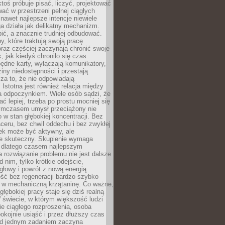
ktoś próbuje pisać, liczyć, projektować
wać w przestrzeni pełnej ciągłych
 nawet najlepsze intencje niewiele
a działa jak delikatny mechanizm.
bić, a znacznie trudniej odbudować.
y, które traktują swoją pracę
raz częściej zaczynają chronić swoje
, jak kiedyś chroniło się czas.
ędne karty, wyłączają komunikatory,
ziny niedostępności i przestają
za to, że nie odpowiadają
 Istotna jest również relacja między
a odpoczynkiem. Wiele osób sądzi, że
ć lepiej, trzeba po prostu mocniej się
mczasem umysł przeciążony nie
o w stan głębokiej koncentracji. Bez
ceru, bez chwil oddechu i bez zwykłej
ek może być aktywny, ale
ie skuteczny. Skupienie wymaga
 dlatego czasem najlepszym
rozwiązanie problemu nie jest dalsze
d nim, tylko krótkie odejście,
głowy i powrót z nową energią.
ść bez regeneracji bardzo szybko
ę w mechaniczną krzątaninę. Co ważne,
głębokiej pracy staje się dziś realną
 świecie, w którym większość ludzi
bie ciągłego rozproszenia, osoba
pokojnie usiąść i przez dłuższy czas
d jednym zadaniem zaczyna