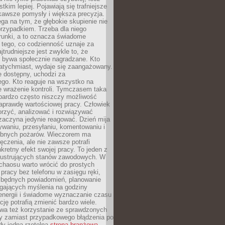
tkim lepiej. Pojawiają się trafniejsze
kawsze pomysły i większa precyzja.
ga na tym, że głębokie skupienie nie
przypadkiem. Trzeba dla niego
runki, a to oznacza świadome
 tego, co codzienność uznaje za
jtrudniejsze jest zwykle to, że
e bywa społecznie nagradzane. Kto
atychmiast, wydaje się zaangażowany.
le dostępny, uchodzi za
ego. Kto reaguje na wszystko na
e wrażenie kontroli. Tymczasem taka
bardzo często niszczy możliwość
aprawdę wartościowej pracy. Człowiek
orzyć, analizować i rozwiązywać
zaczyna jedynie reagować. Dzień mija
waniu, przesyłaniu, komentowaniu i
obnych pożarów. Wieczorem ma
czenia, ale nie zawsze potrafi
retny efekt swojej pracy. To jeden z
 frustrujących stanów zawodowych. W
chaosu warto wrócić do prostych
 pracy bez telefonu w zasięgu ręki,
zbędnych powiadomień, planowanie
ających myślenia na godziny
energii i świadome wyznaczanie czasu
ję potrafią zmienić bardzo wiele.
a też korzystanie ze sprawdzonych
zy zamiast przypadkowego błądzenia po
edy jedna rzetelna
strona branżowa