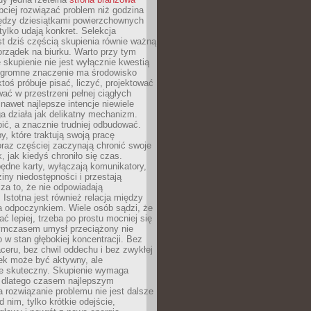
ciej rozwiązać problem niż godzina
ędzy dziesiątkami powierzchownych
 tylko udają konkret. Selekcja
est dziś częścią skupienia równie ważną
porządek na biurku. Warto przy tym
 skupienie nie jest wyłącznie kwestią
 Ogromne znaczenie ma środowisko
ktoś próbuje pisać, liczyć, projektować
wać w przestrzeni pełnej ciągłych
 nawet najlepsze intencje niewiele
a działa jak delikatny mechanizm.
bić, a znacznie trudniej odbudować.
y, które traktują swoją pracę
raz częściej zaczynają chronić swoje
, jak kiedyś chroniło się czas.
ędne karty, wyłączają komunikatory,
ziny niedostępności i przestają
za to, że nie odpowiadają
 Istotna jest również relacja między
a odpoczynkiem. Wiele osób sądzi, że
ć lepiej, trzeba po prostu mocniej się
mczasem umysł przeciążony nie
o w stan głębokiej koncentracji. Bez
ceru, bez chwil oddechu i bez zwykłej
ek może być aktywny, ale
ie skuteczny. Skupienie wymaga
 dlatego czasem najlepszym
rozwiązanie problemu nie jest dalsze
d nim, tylko krótkie odejście,