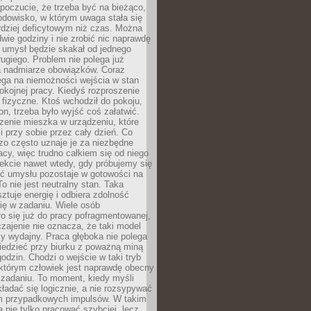
 poczucie, że trzeba być na bieżąco,
odowisko, w którym uwaga stała się
dziej deficytowym niż czas. Można
wie godziny i nie zrobić nic naprawdę
 umysł będzie skakał od jednego
ugiego. Problem nie polega już
a nadmiarze obowiązków. Coraz
ega na niemożności wejścia w stan
pokojnej pracy. Kiedyś rozproszenie
j fizyczne. Ktoś wchodził do pokoju,
fon, trzeba było wyjść coś załatwić.
zenie mieszka w urządzeniu, które
i przy sobie przez cały dzień. Co
zo często uznaje je za niezbędne
acy, więc trudno całkiem się od niego
ekcie nawet wtedy, gdy próbujemy się
ść umysłu pozostaje w gotowości na
To nie jest neutralny stan. Taka
ztuje energię i odbiera zdolność
ię w zadaniu. Wiele osób
o się już do pracy pofragmentowanej,
zajenie nie oznacza, że taki model
zy wydajny. Praca głęboka nie polega
iedzieć przy biurku z poważną miną
godzin. Chodzi o wejście w taki tryb
 którym człowiek jest naprawdę obecny
 zadaniu. To moment, kiedy myśli
ładać się logicznie, a nie rozsypywać
 przypadkowych impulsów. W takim
 nie tylko pracować szybciej, lecz