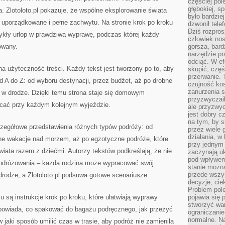
częściej pol
głębokiej, s
a. Zlotoloto.pl pokazuje, że wspólne eksplorowanie świata
było bardzie
 uporządkowane i pełne zachwytu. Na stronie krok po kroku
dzwonił tele
Dziś rozpros
kły urlop w prawdziwą wyprawę, podczas której każdy
człowiek nos
owany.
gorsza, bard
narzędzie pr
odciąć. W ef
 na użyteczność treści. Każdy tekst jest tworzony po to, aby
skupić, czę
przerwanie. 
 A do Z: od wyboru destynacji, przez budżet, aż po drobne
czujność kos
zanurzenia s
e w drodze. Dzięki temu strona staje się domowym
przyzwyczaił
ać przy każdym kolejnym wyjeździe.
ale przyzwyc
jest dobry c
na tym, by s
czegółowe przedstawienia różnych typów podróży: od
przez wiele 
działania, w
ne wakacje nad morzem, aż po egzotyczne podróże, które
przy jednym
wiata razem z dziećmi. Autorzy tekstów podkreślają, że nie
zaczynają uk
pod wpływem
podróżowania – każda rodzina może wypracować swój
stanie można
przede wszys
rodze, a Zlotoloto.pl podsuwa gotowe scenariusze.
decyzje, cie
Problem pole
są instrukcje krok po kroku, które ułatwiają wyprawy
pojawia się 
stworzyć wa
odpowiada, co spakować do bagażu podręcznego, jak przeżyć
ograniczanie
normalne. Na
jaki sposób umilić czas w trasie, aby podróż nie zamieniła