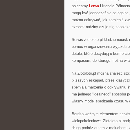
polecamy
Łotwa
i Irlandia Północn
mogą być jednocześnie osiągalne,
można odkrywać, jak zamienić zwy
członek rodziny czuje się zaopiek
Serwis Zlotoloto.pl kładzie nacisk
pomóc w organizowaniu wyjazdu od
detale, które decydują o komforci
kompasem, do którego można wrac
Na Zlotoloto.pl można znaleźć sz
bliższych eskapad, przez klasycz
spełniają marzenia o odkrywaniu ś
ma jednego “idealnego” sposobu 
własny model spędzania czasu w d
Bardzo ważnym elementem serwisu 
wielopokoleniowe. Zlotoloto.pl p
długą podróż autem z maluchem, w 