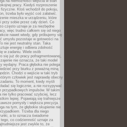
ega na niemożności wejścia w stan
pokojnej pracy. Kiedyś rozproszenie
j fizyczne. Ktoś wchodził do pokoju,
fon, trzeba było wyjść coś załatwić.
zenie mieszka w urządzeniu, które
i przy sobie przez cały dzień. Co
zo często uznaje je za niezbędne
acy, więc trudno całkiem się od niego
ekcie nawet wtedy, gdy próbujemy się
ść umysłu pozostaje w gotowości na
To nie jest neutralny stan. Taka
ztuje energię i odbiera zdolność
ię w zadaniu. Wiele osób
o się już do pracy pofragmentowanej,
zajenie nie oznacza, że taki model
zy wydajny. Praca głęboka nie polega
iedzieć przy biurku z poważną miną
godzin. Chodzi o wejście w taki tryb
 którym człowiek jest naprawdę obecny
 zadaniu. To moment, kiedy myśli
ładać się logicznie, a nie rozsypywać
 przypadkowych impulsów. W takim
 nie tylko pracować szybciej, lecz
tkim lepiej. Pojawiają się trafniejsze
kawsze pomysły i większa precyzja.
ga na tym, że głębokie skupienie nie
przypadkiem. Trzeba dla niego
runki, a to oznacza świadome
 tego, co codzienność uznaje za
jtrudniejsze jest zwykle to, że