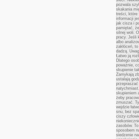
pozwala szyb
skakania mi
treści, które
informacji j
jak cisza i 
pamiętać, że
silnej woli.
pracy. Jeśli 
albo analizo
zakłóceń, to
dadzą. Uwag
Łatwo ją roz
Dlatego osob
poważnie, co
skupienie tak
Zamykają zb
ustalają god
przepraszać 
natychmiast.
skupieniem 
żeby pracowa
zmuszać. Ty
wejdzie łatw
snu, bez spa
ciszy człowi
niekonieczn
zasobów. To
sposobem na 
siedzenie na