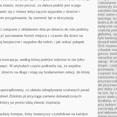
i nieustanne
 za miasto, może poczuć, że dalsza podróż jest w jego
stworzyły śr
zasobem bar
rawić się z mitami dotyczącymi wyjazdów z dziećmi i
mieć wolne d
re przygotowanie, by zamienić lęk w ekscytację.
ważnego, bo
bodźca do dr
wyłącznie n
ści związane z układaniem dnia po dotarciu do celu podróży.
częściej pol
głębokiej, s
zyć poznawanie historii miejsca z czasem dla dzieci na
było bardzie
dą bezpieczne i wygodne dla rodzin, i jak unikać pułapek
dzwonił tele
Dziś rozpros
człowiek nos
gorsza, bard
narzędzie pr
 koncepcja, według której podróże rodzinne to nie tylko
odciąć. W ef
skupić, czę
ięzi. W artykułach często podkreśla się, że wspólne
przerwanie. 
dziećmi na długo i stają się fundamentem relacji, do której
czujność kos
zanurzenia s
przyzwyczaił
ale przyzwyc
jest dobry c
b uporządkowany, co ułatwia odnajdywanie szukanych porad.
na tym, by s
dnień Zlotoloto.pl przyciąga zarówno doświadczonych
przez wiele 
działania, w
którzy po prostu lubią zbierać inspiracje.
przy jednym
zaczynają uk
pod wpływem
 zaufany kompas, który towarzyszy czytelnikowi na każdym
stanie można