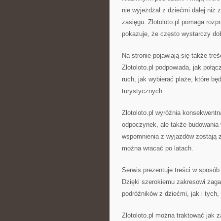
nie wyjeżdżał z dziećmi dalej niż
zasięgu. Zlotoloto.pl pomaga rozp
pokazuje, że często wystarczy dob
Na stronie pojawiają się także tre
Zlotoloto.pl podpowiada, jak połąc
ruch, jak wybierać plaże, które bę
turystycznych.
Zlotoloto.pl wyróżnia konsekwentna
odpoczynek, ale także budowania w
wspomnienia z wyjazdów zostają z 
można wracać po latach.
Serwis prezentuje treści w sposó
Dzięki szerokiemu zakresowi zaga
podróżników z dziećmi, jak i tych, 
Zlotoloto.pl można traktować jak