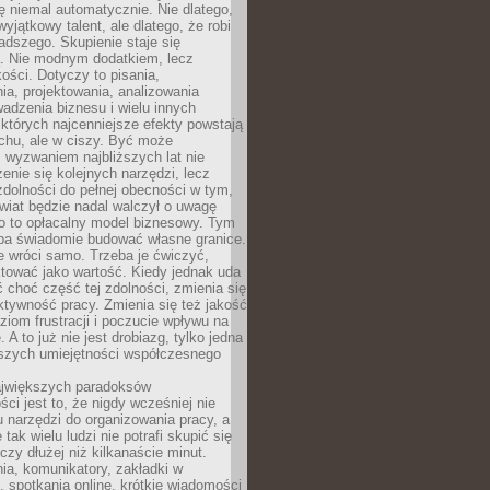
ę niemal automatycznie. Nie dlatego,
wyjątkowy talent, ale dlatego, że robi
adszego. Skupienie staje się
. Nie modnym dodatkiem, lecz
ości. Dotyczy to pisania,
a, projektowania, analizowania
adzenia biznesu i wielu innych
których najcenniejsze efekty powstają
chu, ale w ciszy. Być może
 wyzwaniem najbliższych lat nie
enie się kolejnych narzędzi, lecz
dolności do pełnej obecności w tym,
wiat będzie nadal walczył o uwagę
o to opłacalny model biznesowy. Tym
eba świadomie budować własne granice.
e wróci samo. Trzeba je ćwiczyć,
aktować jako wartość. Kiedy jednak uda
 choć część tej zdolności, zmienia się
ektywność pracy. Zmienia się też jakość
ziom frustracji i poczucie wpływu na
 A to już nie jest drobiazg, tylko jedna
jszych umiejętności współczesnego
jwiększych paradoksów
ci jest to, że nigdy wcześniej nie
u narzędzi do organizowania pracy, a
tak wielu ludzi nie potrafi skupić się
eczy dłużej niż kilkanaście minut.
ia, komunikatory, zakładki w
, spotkania online, krótkie wiadomości