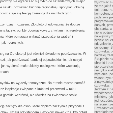
podróży nie ograniczać się tylko do sztandarowych miejsc,
wyróżniać si
że ma jakiś 
e szlaki, poznawać kuchnię regionalną i spotykać lokalną
coś coraz rz
róż staje się lekcją tolerancji dla najmłodszych.
kompetencją
podstawą jak
programowani
dzy luźnym czasem. Zlotoloto.pl udowadnia, że dobrze
danych, prow
obszarów, w 
nna łączyć punkty obowiązkowe z chwilami nicnierobienia.
nie w pośpie
największym
nia, które pomagają uniknąć przeciążenia wrażeń i
będzie naucz
jak i dorosłych.
odzyskanie z
co robimy. Ś
człowieka, b
ię na Zlotoloto.pl jest również świadome podróżowanie. W
bardziej trz
Skupienie ni
zi, jak podróżować bardziej odpowiedzialnie, jak uczyć
chronić i tr
e jak wybierać małe obiekty noclegowe, które wspierają
się odzyskać
nie tylko ef
ionach.
myślenia, po
własne życie.
z najważnie
pomysłów na wyjazdy tematyczne. Na stronie można natrafić
człowieka.
 też inspiracje związane z krótkimi przerwami w roku
Jednym z na
współczesnoś
 górskie wędrówki, ale również na zwiedzanie stolic.
mieliśmy tyl
jednocześnie 
na jednej rz
nkcję zachęty dla osób, które dopiero zaczynają przygodę z
Powiadomien
przeglądarce
 obaw. Dzięki przystępnemu językowi nawet ktoś, kto dotąd