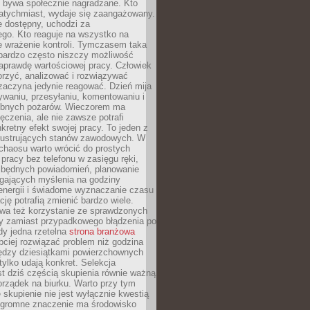
e bywa społecznie nagradzane. Kto
atychmiast, wydaje się zaangażowany.
le dostępny, uchodzi za
ego. Kto reaguje na wszystko na
e wrażenie kontroli. Tymczasem taka
bardzo często niszczy możliwość
aprawdę wartościowej pracy. Człowiek
orzyć, analizować i rozwiązywać
zaczyna jedynie reagować. Dzień mija
waniu, przesyłaniu, komentowaniu i
obnych pożarów. Wieczorem ma
czenia, ale nie zawsze potrafi
retny efekt swojej pracy. To jeden z
 frustrujących stanów zawodowych. W
chaosu warto wrócić do prostych
 pracy bez telefonu w zasięgu ręki,
zbędnych powiadomień, planowanie
ających myślenia na godziny
energii i świadome wyznaczanie czasu
ję potrafią zmienić bardzo wiele.
a też korzystanie ze sprawdzonych
zy zamiast przypadkowego błądzenia po
edy jedna rzetelna
strona branżowa
ciej rozwiązać problem niż godzina
ędzy dziesiątkami powierzchownych
 tylko udają konkret. Selekcja
est dziś częścią skupienia równie ważną
porządek na biurku. Warto przy tym
 skupienie nie jest wyłącznie kwestią
 Ogromne znaczenie ma środowisko