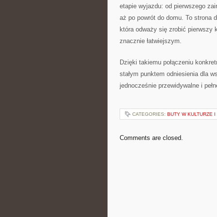
etapie wyjazdu: od pierwszego zai
aż po powrót do domu. To strona dl
która odważy się zrobić pierwszy 
znacznie łatwiejszym.
Dzięki takiemu połączeniu konkret
stałym punktem odniesienia dla ws
jednocześnie przewidywalne i pełn
CATEGORIES:
BUTY W KULTURZE I
Comments are closed.