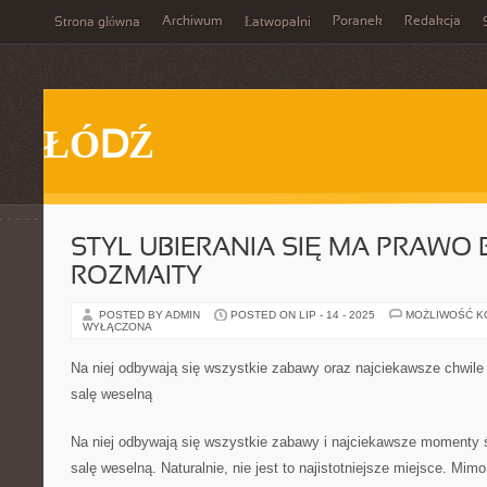
Archiwum
Poranek
Redakcja
Strona główna
Łatwopalni
ŁÓDŹ
STYL UBIERANIA SIĘ MA PRAWO
ROZMAITY
POSTED BY ADMIN
POSTED ON LIP - 14 - 2025
MOŻLIWOŚĆ 
WYŁĄCZONA
Na niej odbywają się wszystkie zabawy oraz najciekawsze chwile
salę weselną
Na niej odbywają się wszystkie zabawy i najciekawsze momenty ś
salę weselną. Naturalnie, nie jest to najistotniejsze miejsce. Mimo