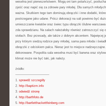
weselna jest pierwszeństwem. Mogą oni tam potańczyć, posłuch
zjeść oraz napić się za zdrowie pary młodej. Dla samych młodych
ważna. Skutkiem tego tam dominują obrączki i inne dodatki, które
postrzegane jako udane. Prócz dekoracji na sali powinno być duż
umieszczanie kwiatów oraz świec typu obrączki ślubne warszawa 
zda sprawdzianu. Na salach należałoby również zatroszczyć się o
stołach. Bez przesady, ale także z dobrym akcentem. Najwięcej j
przy którym siedzą rodzice pary młodej, sama para młoda i świa
obrączki z odciskiem palca. Nieraz jest to miejsce nadzwyczajne.
dekorowane. Pospolita sala weselna musi być barwna oraz stylow
klimat może nie być taki, jak należy.
źródło:
———————————
1.
sprawdź szczegóły
2.
http://baptizm.info
3.
odwiedź stronę
4.
http://barthfoto.de
5.
http://bartletthackettfeinberg.com