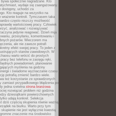
e bywa społecznie nagradzane. Kto
atychmiast, wydaje się zaangażowany.
le dostępny, uchodzi za
ego. Kto reaguje na wszystko na
e wrażenie kontroli. Tymczasem taka
bardzo często niszczy możliwość
aprawdę wartościowej pracy. Człowiek
orzyć, analizować i rozwiązywać
zaczyna jedynie reagować. Dzień mija
waniu, przesyłaniu, komentowaniu i
obnych pożarów. Wieczorem ma
czenia, ale nie zawsze potrafi
retny efekt swojej pracy. To jeden z
 frustrujących stanów zawodowych. W
chaosu warto wrócić do prostych
 pracy bez telefonu w zasięgu ręki,
zbędnych powiadomień, planowanie
ających myślenia na godziny
energii i świadome wyznaczanie czasu
ję potrafią zmienić bardzo wiele.
a też korzystanie ze sprawdzonych
zy zamiast przypadkowego błądzenia po
edy jedna rzetelna
strona branżowa
ciej rozwiązać problem niż godzina
ędzy dziesiątkami powierzchownych
 tylko udają konkret. Selekcja
est dziś częścią skupienia równie ważną
porządek na biurku. Warto przy tym
 skupienie nie jest wyłącznie kwestią
 Ogromne znaczenie ma środowisko