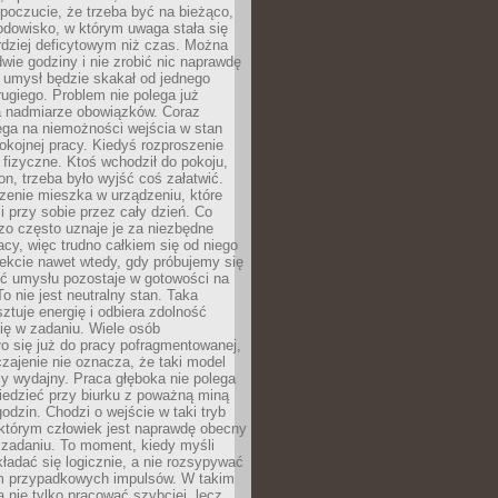
 poczucie, że trzeba być na bieżąco,
odowisko, w którym uwaga stała się
dziej deficytowym niż czas. Można
wie godziny i nie zrobić nic naprawdę
 umysł będzie skakał od jednego
ugiego. Problem nie polega już
a nadmiarze obowiązków. Coraz
ega na niemożności wejścia w stan
pokojnej pracy. Kiedyś rozproszenie
j fizyczne. Ktoś wchodził do pokoju,
fon, trzeba było wyjść coś załatwić.
zenie mieszka w urządzeniu, które
i przy sobie przez cały dzień. Co
zo często uznaje je za niezbędne
acy, więc trudno całkiem się od niego
ekcie nawet wtedy, gdy próbujemy się
ść umysłu pozostaje w gotowości na
To nie jest neutralny stan. Taka
ztuje energię i odbiera zdolność
ię w zadaniu. Wiele osób
o się już do pracy pofragmentowanej,
zajenie nie oznacza, że taki model
zy wydajny. Praca głęboka nie polega
iedzieć przy biurku z poważną miną
godzin. Chodzi o wejście w taki tryb
 którym człowiek jest naprawdę obecny
 zadaniu. To moment, kiedy myśli
ładać się logicznie, a nie rozsypywać
 przypadkowych impulsów. W takim
 nie tylko pracować szybciej, lecz