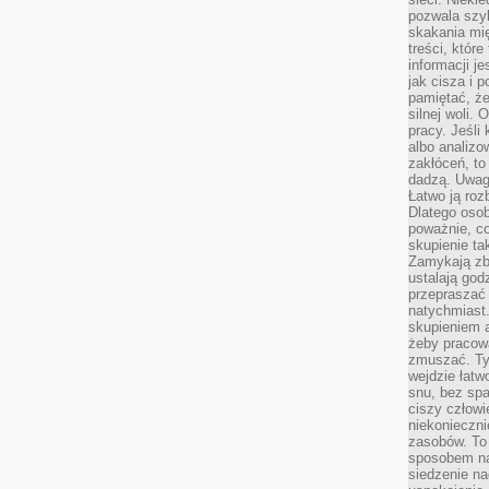
pozwala szyb
skakania mi
treści, które
informacji j
jak cisza i 
pamiętać, że
silnej woli.
pracy. Jeśli 
albo analizo
zakłóceń, to
dadzą. Uwag
Łatwo ją roz
Dlatego osob
poważnie, co
skupienie tak
Zamykają zb
ustalają god
przepraszać 
natychmiast.
skupieniem 
żeby pracowa
zmuszać. Ty
wejdzie łatw
snu, bez spa
ciszy człowi
niekonieczn
zasobów. To
sposobem na 
siedzenie na