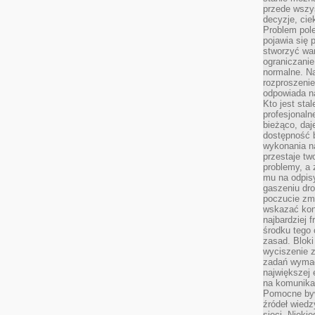
przede wszys
decyzje, cie
Problem pole
pojawia się 
stworzyć wa
ograniczanie
normalne. Na
rozproszeni
odpowiada n
Kto jest sta
profesjonaln
bieżąco, daj
dostępność 
wykonania n
przestaje tw
problemy, a 
mu na odpisy
gaszeniu dr
poczucie zmę
wskazać konk
najbardziej
środku tego 
zasad. Bloki
wyciszenie 
zadań wymag
największej 
na komunikac
Pomocne byw
źródeł wied
sieci. Nieki