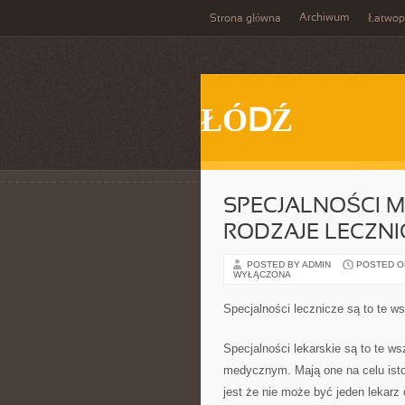
Archiwum
Strona główna
Łatwop
ŁÓDŹ
SPECJALNOŚCI M
RODZAJE LECZNI
POSTED BY ADMIN
POSTED ON 
WYŁĄCZONA
Specjalności lecznicze są to te ws
Specjalności lekarskie są to te ws
medycznym. Mają one na celu ist
jest że nie może być jeden lekarz