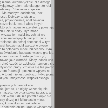
ę niemal automatycznie. Nie dlatego,
wyjątkowy talent, ale dlatego, że robi
adszego. Skupienie staje się
. Nie modnym dodatkiem, lecz
ości. Dotyczy to pisania,
a, projektowania, analizowania
adzenia biznesu i wielu innych
których najcenniejsze efekty powstają
chu, ale w ciszy. Być może
 wyzwaniem najbliższych lat nie
enie się kolejnych narzędzi, lecz
dolności do pełnej obecności w tym,
wiat będzie nadal walczył o uwagę
o to opłacalny model biznesowy. Tym
eba świadomie budować własne granice.
e wróci samo. Trzeba je ćwiczyć,
aktować jako wartość. Kiedy jednak uda
 choć część tej zdolności, zmienia się
ektywność pracy. Zmienia się też jakość
ziom frustracji i poczucie wpływu na
 A to już nie jest drobiazg, tylko jedna
jszych umiejętności współczesnego
jwiększych paradoksów
ci jest to, że nigdy wcześniej nie
u narzędzi do organizowania pracy, a
tak wielu ludzi nie potrafi skupić się
eczy dłużej niż kilkanaście minut.
ia, komunikatory, zakładki w
, spotkania online, krótkie wiadomości