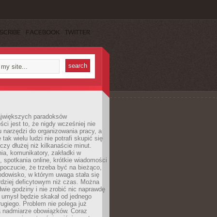
SCRIBE
FACEBOOK
TWITTER
jwiększych paradoksów
ci jest to, że nigdy wcześniej nie
u narzędzi do organizowania pracy, a
tak wielu ludzi nie potrafi skupić się
eczy dłużej niż kilkanaście minut.
ia, komunikatory, zakładki w
, spotkania online, krótkie wiadomości
 poczucie, że trzeba być na bieżąco,
odowisko, w którym uwaga stała się
dziej deficytowym niż czas. Można
wie godziny i nie zrobić nic naprawdę
 umysł będzie skakał od jednego
ugiego. Problem nie polega już
a nadmiarze obowiązków. Coraz