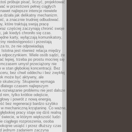
ktoś próbuje pisać, liczyć, projektować
wać w przestrzeni pełnej ciągłych
 nawet najlepsze intencje niewiele
a działa jak delikatny mechanizm.
bić, a znacznie trudniej odbudować.
y, które traktują swoją pracę
raz częściej zaczynają chronić swoje
, jak kiedyś chroniło się czas.
ędne karty, wyłączają komunikatory,
ziny niedostępności i przestają
za to, że nie odpowiadają
 Istotna jest również relacja między
a odpoczynkiem. Wiele osób sądzi, że
ć lepiej, trzeba po prostu mocniej się
mczasem umysł przeciążony nie
o w stan głębokiej koncentracji. Bez
ceru, bez chwil oddechu i bez zwykłej
ek może być aktywny, ale
ie skuteczny. Skupienie wymaga
 dlatego czasem najlepszym
rozwiązanie problemu nie jest dalsze
d nim, tylko krótkie odejście,
głowy i powrót z nową energią.
ść bez regeneracji bardzo szybko
ę w mechaniczną krzątaninę. Co ważne,
głębokiej pracy staje się dziś realną
 świecie, w którym większość ludzi
bie ciągłego rozproszenia, osoba
pokojnie usiąść i przez dłuższy czas
d jednym zadaniem zaczyna