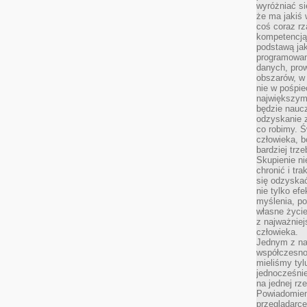
wyróżniać si
że ma jakiś 
coś coraz rz
kompetencją
podstawą jak
programowani
danych, prow
obszarów, w 
nie w pośpie
największym
będzie naucz
odzyskanie z
co robimy. Ś
człowieka, b
bardziej trz
Skupienie ni
chronić i tr
się odzyskać
nie tylko ef
myślenia, po
własne życie.
z najważnie
człowieka.
Jednym z na
współczesnoś
mieliśmy tyl
jednocześnie 
na jednej rz
Powiadomien
przeglądarce