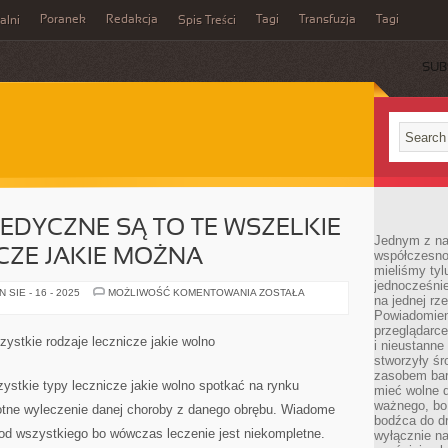
Poranek
Redakcja
Tagi
Transfuzja
Tagi
alni
Spis Treści
SUB
EDYCZNE SĄ TO TE WSZELKIE
Jednym z na
CZE JAKIE MOŻNA
współczesnoś
mieliśmy tyl
jednocześnie 
SPECJALNOŚCI
SIE - 16 - 2025
MOŻLIWOŚĆ KOMENTOWANIA
ZOSTAŁA
na jednej rz
MEDYCZNE
SĄ
Powiadomien
TO
przeglądarce
TE
zystkie rodzaje lecznicze jakie wolno
i nieustanne
WSZELKIE
RODZAJE
stworzyły śr
LECZNICZE
zasobem bar
JAKIE
zystkie typy lecznicze jakie wolno spotkać na rynku
mieć wolne d
MOŻNA
ważnego, bo
otne wyleczenie danej choroby z danego obrębu. Wiadome
bodźca do dr
 od wszystkiego bo wówczas leczenie jest niekompletne.
wyłącznie n