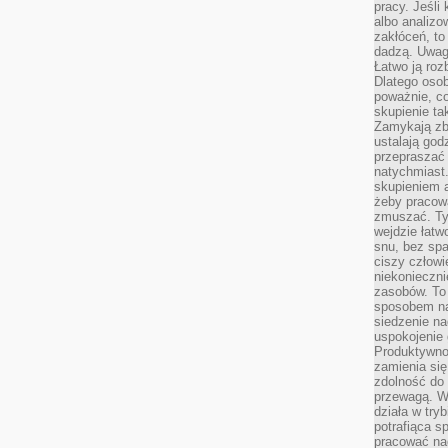
pracy. Jeśli 
albo analizo
zakłóceń, to
dadzą. Uwag
Łatwo ją roz
Dlatego osob
poważnie, co
skupienie tak
Zamykają zb
ustalają god
przepraszać 
natychmiast.
skupieniem 
żeby pracowa
zmuszać. Ty
wejdzie łatw
snu, bez spa
ciszy człowi
niekonieczn
zasobów. To
sposobem na 
siedzenie na
uspokojenie 
Produktywno
zamienia si
zdolność do 
przewagą. W
działa w try
potrafiąca s
pracować na