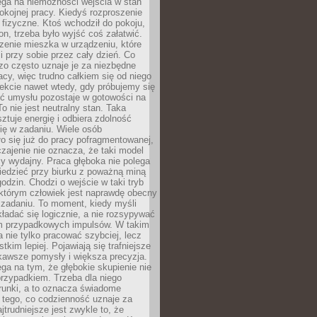
ega na niemożności wejścia w stan
pokojnej pracy. Kiedyś rozproszenie
j fizyczne. Ktoś wchodził do pokoju,
fon, trzeba było wyjść coś załatwić.
zenie mieszka w urządzeniu, które
i przy sobie przez cały dzień. Co
zo często uznaje je za niezbędne
acy, więc trudno całkiem się od niego
ekcie nawet wtedy, gdy próbujemy się
ść umysłu pozostaje w gotowości na
To nie jest neutralny stan. Taka
ztuje energię i odbiera zdolność
ię w zadaniu. Wiele osób
o się już do pracy pofragmentowanej,
zajenie nie oznacza, że taki model
zy wydajny. Praca głęboka nie polega
iedzieć przy biurku z poważną miną
godzin. Chodzi o wejście w taki tryb
 którym człowiek jest naprawdę obecny
 zadaniu. To moment, kiedy myśli
ładać się logicznie, a nie rozsypywać
 przypadkowych impulsów. W takim
 nie tylko pracować szybciej, lecz
tkim lepiej. Pojawiają się trafniejsze
kawsze pomysły i większa precyzja.
ga na tym, że głębokie skupienie nie
przypadkiem. Trzeba dla niego
runki, a to oznacza świadome
 tego, co codzienność uznaje za
jtrudniejsze jest zwykle to, że