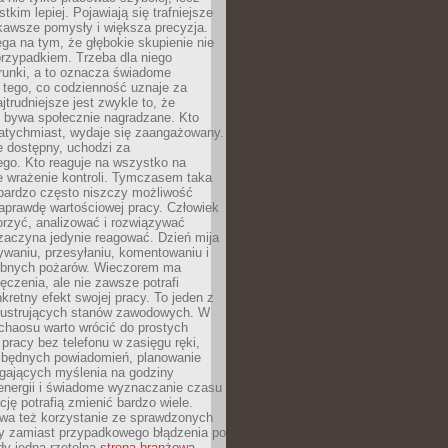
tkim lepiej. Pojawiają się trafniejsze
kawsze pomysły i większa precyzja.
ga na tym, że głębokie skupienie nie
przypadkiem. Trzeba dla niego
runki, a to oznacza świadome
 tego, co codzienność uznaje za
jtrudniejsze jest zwykle to, że
e bywa społecznie nagradzane. Kto
atychmiast, wydaje się zaangażowany.
le dostępny, uchodzi za
ego. Kto reaguje na wszystko na
e wrażenie kontroli. Tymczasem taka
bardzo często niszczy możliwość
aprawdę wartościowej pracy. Człowiek
orzyć, analizować i rozwiązywać
zaczyna jedynie reagować. Dzień mija
waniu, przesyłaniu, komentowaniu i
obnych pożarów. Wieczorem ma
czenia, ale nie zawsze potrafi
retny efekt swojej pracy. To jeden z
 frustrujących stanów zawodowych. W
chaosu warto wrócić do prostych
 pracy bez telefonu w zasięgu ręki,
zbędnych powiadomień, planowanie
ających myślenia na godziny
energii i świadome wyznaczanie czasu
ję potrafią zmienić bardzo wiele.
a też korzystanie ze sprawdzonych
zy zamiast przypadkowego błądzenia po
edy jedna rzetelna
strona branżowa