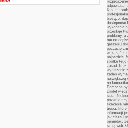
rozproszeni
SURVIVAL
odpowiada n
Kto jest sta
profesjonaln
bieżąco, daj
dostępność 
wykonania n
przestaje tw
problemy, a 
mu na odpisy
gaszeniu dr
poczucie zmę
wskazać konk
najbardziej
środku tego 
zasad. Bloki
wyciszenie 
zadań wymag
największej 
na komunikac
Pomocne byw
źródeł wied
sieci. Nieki
pozwala szyb
skakania mi
treści, które
informacji j
jak cisza i 
pamiętać, że
silnej woli.