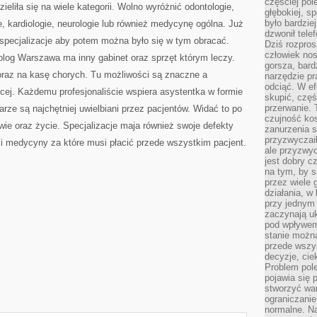
częściej pol
eliła się na wiele kategorii. Wolno wyróżnić odontologie,
głębokiej, s
było bardzie
e, kardiologie, neurologie lub również medycynę ogólna. Już
dzwonił tele
 specjalizacje aby potem można było się w tym obracać.
Dziś rozpros
człowiek nos
olog Warszawa ma inny gabinet oraz sprzęt którym leczy.
gorsza, bard
oraz na kasę chorych. Tu możliwości są znaczne a
narzędzie pr
odciąć. W ef
j. Każdemu profesjonaliście wspiera asystentka w formie
skupić, czę
przerwanie. 
karze są najchętniej uwielbiani przez pacjentów. Widać to po
czujność kos
wie oraz życie. Specjalizacje maja również swoje defekty
zanurzenia s
przyzwyczaił
i medycyny za które musi płacić przede wszystkim pacjent.
ale przyzwyc
jest dobry c
na tym, by s
przez wiele 
działania, w
przy jednym
zaczynają uk
pod wpływem
stanie można
przede wszys
decyzje, cie
Problem pole
pojawia się 
stworzyć wa
ograniczanie
normalne. Na