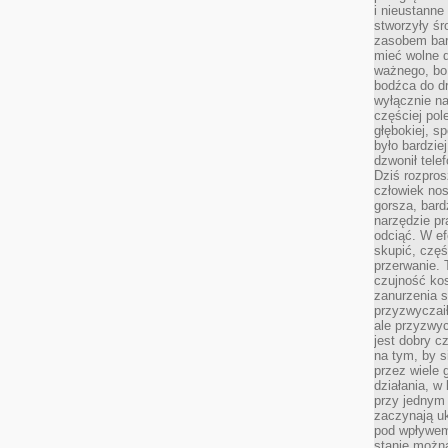
i nieustanne
stworzyły śr
zasobem bar
mieć wolne d
ważnego, bo
bodźca do dr
wyłącznie n
częściej pol
głębokiej, s
było bardzie
dzwonił tele
Dziś rozpros
człowiek nos
gorsza, bard
narzędzie pr
odciąć. W ef
skupić, czę
przerwanie. 
czujność kos
zanurzenia s
przyzwyczaił
ale przyzwyc
jest dobry c
na tym, by s
przez wiele 
działania, w
przy jednym
zaczynają uk
pod wpływem
stanie można