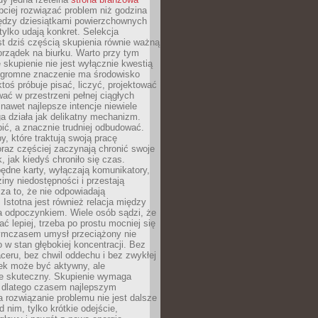
ciej rozwiązać problem niż godzina
ędzy dziesiątkami powierzchownych
 tylko udają konkret. Selekcja
est dziś częścią skupienia równie ważną
porządek na biurku. Warto przy tym
 skupienie nie jest wyłącznie kwestią
 Ogromne znaczenie ma środowisko
ktoś próbuje pisać, liczyć, projektować
wać w przestrzeni pełnej ciągłych
 nawet najlepsze intencje niewiele
a działa jak delikatny mechanizm.
bić, a znacznie trudniej odbudować.
y, które traktują swoją pracę
raz częściej zaczynają chronić swoje
, jak kiedyś chroniło się czas.
ędne karty, wyłączają komunikatory,
ziny niedostępności i przestają
za to, że nie odpowiadają
 Istotna jest również relacja między
a odpoczynkiem. Wiele osób sądzi, że
ć lepiej, trzeba po prostu mocniej się
mczasem umysł przeciążony nie
o w stan głębokiej koncentracji. Bez
ceru, bez chwil oddechu i bez zwykłej
ek może być aktywny, ale
ie skuteczny. Skupienie wymaga
 dlatego czasem najlepszym
rozwiązanie problemu nie jest dalsze
d nim, tylko krótkie odejście,