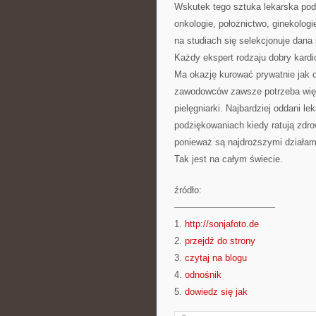
Wskutek tego sztuka lekarska podzi
onkologie, położnictwo, ginekologi
na studiach się selekcjonuje dana
Każdy ekspert rodzaju dobry kardi
Ma okazję kurować prywatnie jak 
zawodowców zawsze potrzeba więce
pielęgniarki. Najbardziej oddani le
podziękowaniach kiedy ratują zdro
ponieważ są najdroższymi działam
Tak jest na całym świecie.
źródło:
———————————
1.
http://sonjafoto.de
2.
przejdź do strony
3.
czytaj na blogu
4.
odnośnik
5.
dowiedz się jak