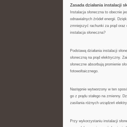
Zasada działania instalacji s
Instalacja słoneczna⁢ to obecnie j
odnawialnych źródeł energii. Dzię
zmniejszyć rachunki ⁢za prąd oraz​
instalacja słoneczna?
Podstawą działania instalacji słone
słoneczną na prąd elektryczny. Zai
słoneczne⁣ absorbują ⁤promienie sł
fotowoltaicznego.
Następnie wytworzony w ‌ten sposób
go z⁢ prądu stałego na zmienny. ⁤D
zasilania różnych urządzeń ⁤elektr
Przy ⁤wykorzystaniu ‌instalacji sło