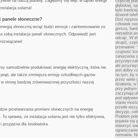
tywnie na naszą ‌planetę. Zagłębmy się ⁤więc w ‌tajniki energii
częściej pol
głębokiej, s
instalacja solarna!
było bardzie
dzwonił tele
ć⁢ panele słoneczne?
Dziś rozpros
człowiek nos
ergią słoneczną wciąż budzi‍ emocje ‍i zainteresowanie ze
gorsza, bard
narzędzie pr
za sobą⁣ instalacja paneli słonecznych. Odpowiedź jest
odciąć. W ef
e rozwiązanie!
skupić, czę
przerwanie. 
czujność kos
zanurzenia s
przyzwyczaił
ale przyzwyc
 samodzielnie produkować ‍energię elektryczną, która ‍nie
jest dobry c
a prąd, ale ⁣także zmniejsza emisję szkodliwych gazów
na tym, by s
przez wiele 
ok w stronę bardziej zrównoważonej przyszłości naszej
działania, w
przy jednym
zaczynają uk
pod wpływem
stanie można
przede wszys
adzie przetwarzania promieni słonecznych ​na energię
decyzje, cie
Problem pole
To sprawia, że instalacja solarna ‍jest nie⁤ tylko​ efektywna,
pojawia się 
 przyjazna⁣ dla⁣ środowiska.
stworzyć wa
ograniczanie
normalne. Na