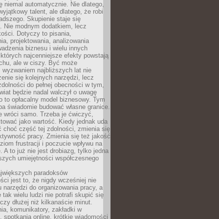
ę niemal automatycznie. Nie dlatego,
wyjątkowy talent, ale dlatego, że robi
adszego. Skupienie staje się
. Nie modnym dodatkiem, lecz
ości. Dotyczy to pisania,
a, projektowania, analizowania
adzenia biznesu i wielu innych
których najcenniejsze efekty powstają
chu, ale w ciszy. Być może
 wyzwaniem najbliższych lat nie
enie się kolejnych narzędzi, lecz
dolności do pełnej obecności w tym,
wiat będzie nadal walczył o uwagę
o to opłacalny model biznesowy. Tym
eba świadomie budować własne granice.
e wróci samo. Trzeba je ćwiczyć,
aktować jako wartość. Kiedy jednak uda
 choć część tej zdolności, zmienia się
ektywność pracy. Zmienia się też jakość
ziom frustracji i poczucie wpływu na
 A to już nie jest drobiazg, tylko jedna
jszych umiejętności współczesnego
jwiększych paradoksów
ci jest to, że nigdy wcześniej nie
u narzędzi do organizowania pracy, a
tak wielu ludzi nie potrafi skupić się
eczy dłużej niż kilkanaście minut.
ia, komunikatory, zakładki w
, spotkania online, krótkie wiadomości