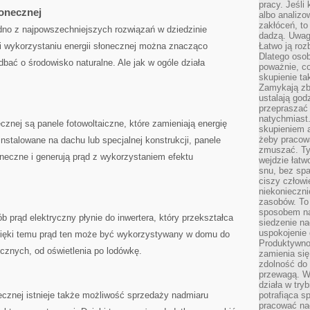
pracy. Jeśli 
łonecznej
albo analizo
zakłóceń, to
edno z najpowszechniejszych rozwiązań w dziedzinie​
dadzą. Uwag
ki wykorzystaniu energii słonecznej można‌ znacząco
Łatwo ją roz
Dlatego osob
 dbać o środowisko naturalne. Ale jak w ogóle działa
poważnie, co
skupienie tak
Zamykają zb
ustalają god
przepraszać 
natychmiast.
cznej są ⁢panele fotowoltaiczne, które‍ zamieniają energię
skupieniem 
żeby pracowa
nstalowane na dachu lub specjalnej konstrukcji, panele
zmuszać. Ty
oneczne i generują prąd z wykorzystaniem ‍efektu⁣
wejdzie łatw
snu, bez spa
ciszy człowi
niekonieczn
zasobów. To
sposobem na 
 prąd elektryczny​ płynie do​ inwertera, który przekształca
siedzenie na
uspokojenie 
zięki ​temu prąd ‍ten może‍ być⁤ wykorzystywany w domu do ​
Produktywno
ycznych, od oświetlenia po ⁤lodówkę.
zamienia si
zdolność do 
przewagą. W
działa w try
necznej ‍istnieje także możliwość⁢ sprzedaży nadmiaru
potrafiąca s
pracować na