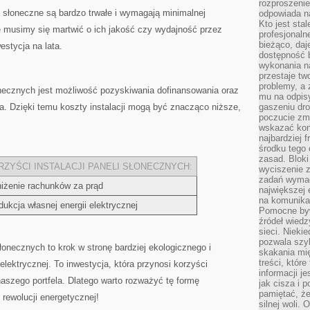
rozproszeni
słoneczne​ są bardzo trwałe⁢ i wymagają minimalnej
odpowiada n
Kto jest sta
e musimy się martwić o ich jakość czy wydajność ‍przez
profesjonaln
bieżąco, daj
estycja‌ na‌ lata.
dostępność 
wykonania n
przestaje tw
problemy, a 
słonecznych jest możliwość pozyskiwania dofinansowania oraz
mu na odpisy
wa. Dzięki temu koszty instalacji mogą być znacząco niższe,
gaszeniu dr
poczucie zmę
wskazać konk
najbardziej
środku tego 
zasad. Bloki
RZYŚCI INSTALACJI PANELI SŁONECZNYCH:
wyciszenie 
zadań wymag
iżenie rachunków za prąd
największej 
na komunikac
dukcja własnej energii elektrycznej
Pomocne byw
źródeł wied
sieci. Nieki
pozwala szyb
onecznych ‍to⁤ krok w stronę bardziej ⁢ekologicznego i
skakania mi
treści, które
elektrycznej. To inwestycja, która przynosi korzyści
informacji j
naszego portfela. Dlatego ‍warto rozważyć⁤ tę formę‌
jak cisza i 
pamiętać, że
‌rewolucji⁤ energetycznej!
silnej woli.