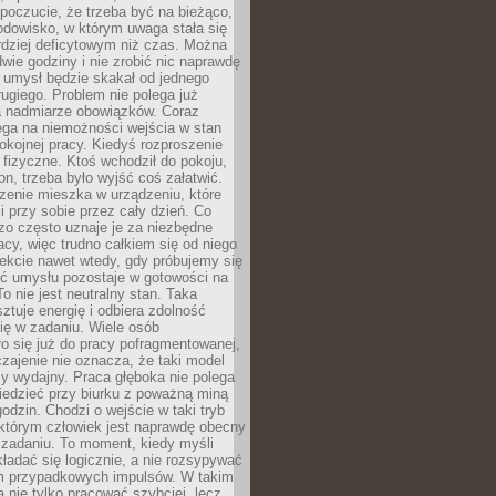
 poczucie, że trzeba być na bieżąco,
odowisko, w którym uwaga stała się
dziej deficytowym niż czas. Można
wie godziny i nie zrobić nic naprawdę
 umysł będzie skakał od jednego
ugiego. Problem nie polega już
a nadmiarze obowiązków. Coraz
ega na niemożności wejścia w stan
pokojnej pracy. Kiedyś rozproszenie
j fizyczne. Ktoś wchodził do pokoju,
fon, trzeba było wyjść coś załatwić.
zenie mieszka w urządzeniu, które
i przy sobie przez cały dzień. Co
zo często uznaje je za niezbędne
acy, więc trudno całkiem się od niego
ekcie nawet wtedy, gdy próbujemy się
ść umysłu pozostaje w gotowości na
To nie jest neutralny stan. Taka
ztuje energię i odbiera zdolność
ię w zadaniu. Wiele osób
o się już do pracy pofragmentowanej,
zajenie nie oznacza, że taki model
zy wydajny. Praca głęboka nie polega
iedzieć przy biurku z poważną miną
godzin. Chodzi o wejście w taki tryb
 którym człowiek jest naprawdę obecny
 zadaniu. To moment, kiedy myśli
ładać się logicznie, a nie rozsypywać
 przypadkowych impulsów. W takim
 nie tylko pracować szybciej, lecz