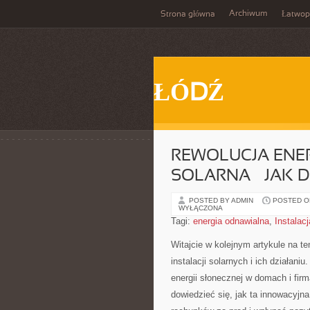
Archiwum
Strona główna
Łatwop
ŁÓDŹ
REWOLUCJA ENER
SOLARNA – JAK 
POSTED BY ADMIN
POSTED ON
WYŁĄCZONA
Tagi:
energia odnawialna
,
Instalacj
Witajcie w kolejnym artykule ‌na te
instalacji solarnych i ich działani
energii ‍słonecznej w domach ‌i firm
dowiedzieć się, jak ta innowacyjna