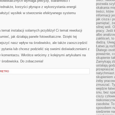
otowoltaicznych wymaga precyzji, staranności⁢ i
pozwala szyb
Jednakże, korzyści płynące z wykorzystania ⁤energii
skakania mi
treści, które
 włożyć ​wysiłek w ‌stworzenie⁣ efektywnego systemu
informacji j
jak cisza i 
pamiętać, że
silnej woli.
temat instalacji solarnych przybliżył‌ Ci temat rewolucji​
pracy. Jeśli 
albo analizo
zumieć, ⁤jak działają panele fotowoltaiczne. Dzięki tej
zakłóceń, to
dadzą. Uwag
ejszyć nasz wpływ na środowisko,‌ ale także zaoszczędzić
Łatwo ją roz
 pytania lub chcesz ​podzielić⁢ się swoimi doświadczeniami z
Dlatego osob
poważnie, co
 w komentarzu. Wkrótce wrócimy z ⁢kolejnymi‍ artykułami na
skupienie tak
ny środowiska. Do zobaczenia!
Zamykają zb
ustalają god
przepraszać 
 RETRO
natychmiast.
skupieniem 
żeby pracowa
zmuszać. Ty
wejdzie łatw
snu, bez spa
ciszy człowi
niekonieczn
zasobów. To
sposobem na 
siedzenie na