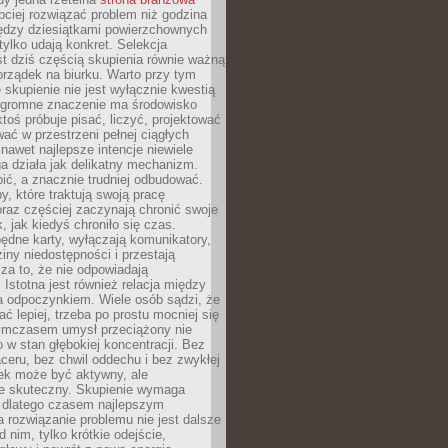
ciej rozwiązać problem niż godzina
ędzy dziesiątkami powierzchownych
 tylko udają konkret. Selekcja
est dziś częścią skupienia równie ważną
porządek na biurku. Warto przy tym
 skupienie nie jest wyłącznie kwestią
 Ogromne znaczenie ma środowisko
ktoś próbuje pisać, liczyć, projektować
wać w przestrzeni pełnej ciągłych
 nawet najlepsze intencje niewiele
a działa jak delikatny mechanizm.
bić, a znacznie trudniej odbudować.
y, które traktują swoją pracę
raz częściej zaczynają chronić swoje
, jak kiedyś chroniło się czas.
ędne karty, wyłączają komunikatory,
ziny niedostępności i przestają
za to, że nie odpowiadają
 Istotna jest również relacja między
a odpoczynkiem. Wiele osób sądzi, że
ć lepiej, trzeba po prostu mocniej się
mczasem umysł przeciążony nie
o w stan głębokiej koncentracji. Bez
ceru, bez chwil oddechu i bez zwykłej
ek może być aktywny, ale
ie skuteczny. Skupienie wymaga
 dlatego czasem najlepszym
rozwiązanie problemu nie jest dalsze
d nim, tylko krótkie odejście,