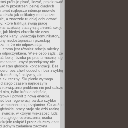
ktoś próbuje pisać, liczyć, projektować
wać w przestrzeni pełnej ciągłych
 nawet najlepsze intencje niewiele
a działa jak delikatny mechanizm.
bić, a znacznie trudniej odbudować.
y, które traktują swoją pracę
raz częściej zaczynają chronić swoje
, jak kiedyś chroniło się czas.
ędne karty, wyłączają komunikatory,
ziny niedostępności i przestają
za to, że nie odpowiadają
 Istotna jest również relacja między
a odpoczynkiem. Wiele osób sądzi, że
ć lepiej, trzeba po prostu mocniej się
mczasem umysł przeciążony nie
o w stan głębokiej koncentracji. Bez
ceru, bez chwil oddechu i bez zwykłej
ek może być aktywny, ale
ie skuteczny. Skupienie wymaga
 dlatego czasem najlepszym
rozwiązanie problemu nie jest dalsze
d nim, tylko krótkie odejście,
głowy i powrót z nową energią.
ść bez regeneracji bardzo szybko
ę w mechaniczną krzątaninę. Co ważne,
głębokiej pracy staje się dziś realną
 świecie, w którym większość ludzi
bie ciągłego rozproszenia, osoba
pokojnie usiąść i przez dłuższy czas
d jednym zadaniem zaczyna