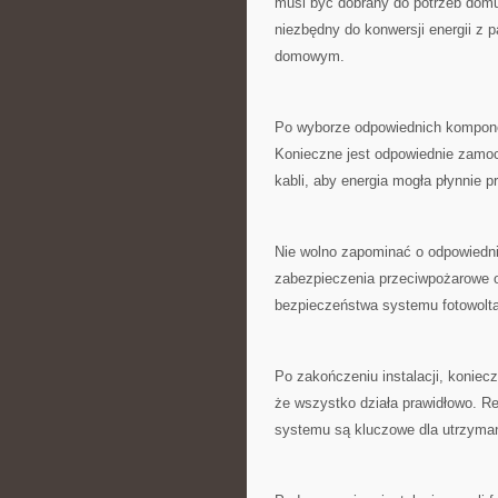
musi‌ być⁢ dobrany ⁣do potrzeb dom
niezbędny do konwersji energii z p
domowym.
Po wyborze⁤ odpowiednich komponent
Konieczne jest odpowiednie zamoco
kabli, aby⁢ energia mogła płynnie 
Nie ⁤wolno zapominać o odpowiedni
zabezpieczenia przeciwpożarowe o
bezpieczeństwa ‍systemu‌ fotowolt
Po zakończeniu instalacji, koniec
⁣że wszystko‍ działa prawidłowo. R
systemu​ są kluczowe dla utrzyman