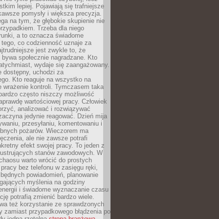
tkim lepiej. Pojawiają się trafniejsze
kawsze pomysły i większa precyzja.
ga na tym, że głębokie skupienie nie
przypadkiem. Trzeba dla niego
runki, a to oznacza świadome
 tego, co codzienność uznaje za
jtrudniejsze jest zwykle to, że
e bywa społecznie nagradzane. Kto
atychmiast, wydaje się zaangażowany.
le dostępny, uchodzi za
ego. Kto reaguje na wszystko na
e wrażenie kontroli. Tymczasem taka
bardzo często niszczy możliwość
aprawdę wartościowej pracy. Człowiek
orzyć, analizować i rozwiązywać
zaczyna jedynie reagować. Dzień mija
waniu, przesyłaniu, komentowaniu i
obnych pożarów. Wieczorem ma
czenia, ale nie zawsze potrafi
retny efekt swojej pracy. To jeden z
 frustrujących stanów zawodowych. W
chaosu warto wrócić do prostych
 pracy bez telefonu w zasięgu ręki,
zbędnych powiadomień, planowanie
ających myślenia na godziny
energii i świadome wyznaczanie czasu
ję potrafią zmienić bardzo wiele.
a też korzystanie ze sprawdzonych
zy zamiast przypadkowego błądzenia po
edy jedna rzetelna
strona branżowa