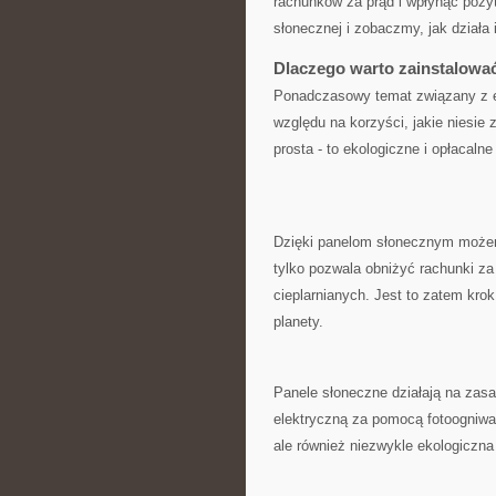
rachunków​ za prąd i ​wpłynąć ⁤pozy
słonecznej i zobaczmy,⁣ jak działa 
Dlaczego⁣ warto zainstalowa
Ponadczasowy temat związany z en
względu na korzyści, jakie niesie 
prosta ‌- to ekologiczne i opłacaln
Dzięki panelom ⁣słonecznym możemy
tylko pozwala obniżyć rachunki‍ z
⁢cieplarnianych. Jest to ‍zatem kr
planety.
Panele słoneczne działają na ‌zas
elektryczną za ‍pomocą fotoogniwa. 
ale również niezwykle ekologiczna i