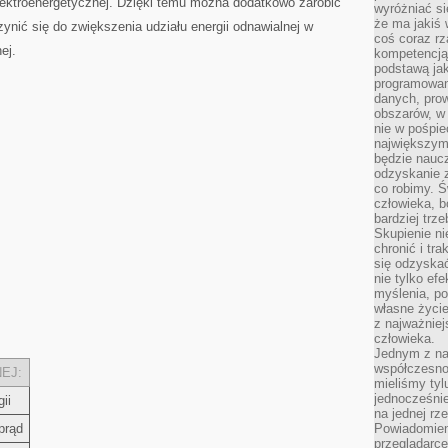
elektroenergetycznej. Dzięki temu⁣ można dodatkowo zarobić
wyróżniać si
że ma jakiś 
zynić się do zwiększenia udziału energii odnawialnej⁤ w
coś coraz rz
ej.
kompetencją
podstawą jak
programowani
danych, prow
obszarów, w 
nie w pośpie
największym
będzie naucz
odzyskanie z
co robimy. Ś
człowieka, b
bardziej trz
Skupienie ni
chronić i tr
się odzyskać
nie tylko ef
myślenia, po
własne życie.
z najważnie
człowieka.
Jednym z na
współczesnoś
EJ:
mieliśmy tyl
jednocześnie 
ii
na jednej rz
prąd
Powiadomien
przeglądarce