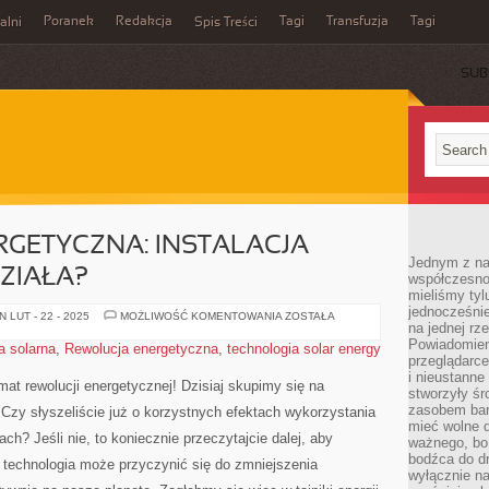
Poranek
Redakcja
Tagi
Transfuzja
Tagi
alni
Spis Treści
SUB
GETYCZNA: INSTALACJA
Jednym z na
DZIAŁA?
współczesnoś
mieliśmy tyl
jednocześnie 
REWOLUCJA
 LUT - 22 - 2025
MOŻLIWOŚĆ KOMENTOWANIA
ZOSTAŁA
na jednej rz
ENERGETYCZNA:
INSTALACJA
Powiadomien
a solarna
,
Rewolucja energetyczna
,
technologia solar energy
SOLARNA
przeglądarce
–
JAK
i nieustanne
mat rewolucji energetycznej! Dzisiaj‍ skupimy się na
DZIAŁA?
stworzyły śr
zasobem bar
u. Czy słyszeliście‌ już o korzystnych efektach wykorzystania
mieć wolne d
ach? Jeśli nie, ​to koniecznie​ przeczytajcie⁢ dalej, aby
ważnego, bo
bodźca do dr
 technologia⁢ może ⁢przyczynić się do zmniejszenia
wyłącznie n