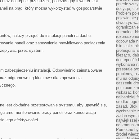
u oraz dostępnej przestrzeni, podczas gdy inwerter jest
przede wszys
aneli na prąd, który⁣ można wykorzystać⁣ w gospodarstwie
decyzje, cie
Problem pole
pojawia się 
stworzyć wa
ograniczanie
normalne. Na
ów, należy przejść⁢ do instalacji ⁣paneli na ‍dachu.
rozproszeni
odpowiada n
wanie‍ paneli⁣ oraz zapewnienie ⁤prawidłowego podłączenia ​
Kto jest sta
⁤przepływać przez system.
profesjonaln
bieżąco, daj
dostępność 
wykonania n
przestaje tw
m ​zabezpieczeniu instalacji. Odpowiednio zainstalowane ​
problemy, a 
raz ⁣odgromowe są kluczowe dla zapewnienia
mu na odpisy
gaszeniu dr
aicznego.
poczucie zmę
wskazać konk
najbardziej
środku tego 
zne jest dokładne przetestowanie systemu, aby upewnić się,
zasad. Bloki
wyciszenie 
egularne ​monitorowanie pracy paneli oraz konserwacja
zadań wymag
ia jego efektywności.
największej 
na komunikac
Pomocne byw
źródeł wied
sieci. Nieki