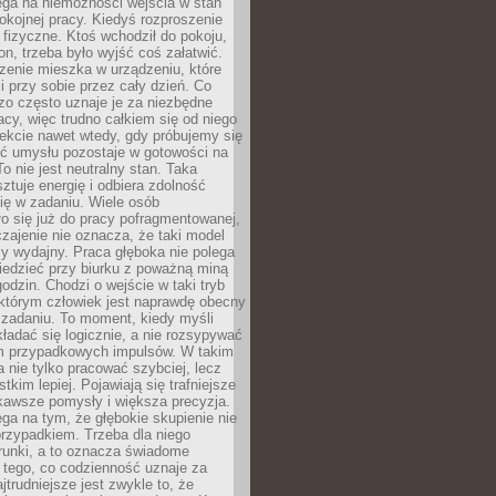
ega na niemożności wejścia w stan
pokojnej pracy. Kiedyś rozproszenie
j fizyczne. Ktoś wchodził do pokoju,
fon, trzeba było wyjść coś załatwić.
zenie mieszka w urządzeniu, które
i przy sobie przez cały dzień. Co
zo często uznaje je za niezbędne
acy, więc trudno całkiem się od niego
ekcie nawet wtedy, gdy próbujemy się
ść umysłu pozostaje w gotowości na
To nie jest neutralny stan. Taka
ztuje energię i odbiera zdolność
ię w zadaniu. Wiele osób
o się już do pracy pofragmentowanej,
zajenie nie oznacza, że taki model
zy wydajny. Praca głęboka nie polega
iedzieć przy biurku z poważną miną
godzin. Chodzi o wejście w taki tryb
 którym człowiek jest naprawdę obecny
 zadaniu. To moment, kiedy myśli
ładać się logicznie, a nie rozsypywać
 przypadkowych impulsów. W takim
 nie tylko pracować szybciej, lecz
tkim lepiej. Pojawiają się trafniejsze
kawsze pomysły i większa precyzja.
ga na tym, że głębokie skupienie nie
przypadkiem. Trzeba dla niego
runki, a to oznacza świadome
 tego, co codzienność uznaje za
jtrudniejsze jest zwykle to, że