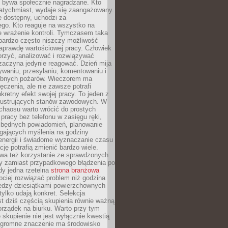
e bywa społecznie nagradzane. Kto
atychmiast, wydaje się zaangażowany.
le dostępny, uchodzi za
ego. Kto reaguje na wszystko na
e wrażenie kontroli. Tymczasem taka
bardzo często niszczy możliwość
aprawdę wartościowej pracy. Człowiek
orzyć, analizować i rozwiązywać
zaczyna jedynie reagować. Dzień mija
waniu, przesyłaniu, komentowaniu i
obnych pożarów. Wieczorem ma
czenia, ale nie zawsze potrafi
retny efekt swojej pracy. To jeden z
 frustrujących stanów zawodowych. W
chaosu warto wrócić do prostych
 pracy bez telefonu w zasięgu ręki,
zbędnych powiadomień, planowanie
ających myślenia na godziny
energii i świadome wyznaczanie czasu
ję potrafią zmienić bardzo wiele.
a też korzystanie ze sprawdzonych
zy zamiast przypadkowego błądzenia po
edy jedna rzetelna
strona branżowa
ciej rozwiązać problem niż godzina
ędzy dziesiątkami powierzchownych
 tylko udają konkret. Selekcja
est dziś częścią skupienia równie ważną
porządek na biurku. Warto przy tym
 skupienie nie jest wyłącznie kwestią
 Ogromne znaczenie ma środowisko