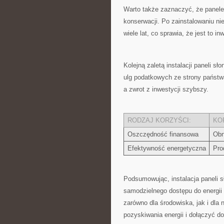
Warto także zaznaczyć, że panele 
konserwacji. Po zainstalowaniu ni
wiele lat,⁣ co ​sprawia, że jest‌ to inw
Kolejną zaletą ⁤instalacji paneli 
ulg podatkowych‍ ze ⁤strony państ
a zwrot ‍z inwestycji szybszy.
RODZAJ ⁤KORZYŚCI:
KO
Oszczędność finansowa
Obn
Efektywność energetyczna
Pro
Podsumowując, instalacja paneli sł
samodzielnego dostępu do energii⁣ 
zarówno dla ⁣środowiska, jak ​i dla 
pozyskiwania energii i dołączyć do 