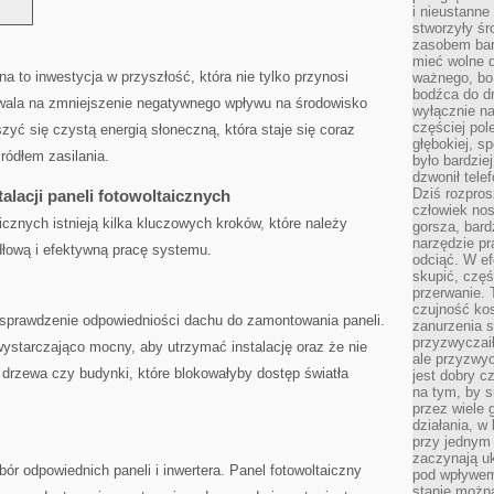
i nieustanne
stworzyły śr
zasobem bar
mieć wolne d
 ⁤to inwestycja ⁣w przyszłość, która nie tylko przynosi
ważnego, bo
bodźca do dr
ozwala na ​zmniejszenie ‍negatywnego wpływu na środowisko⁣
wyłącznie n
częściej pol
zyć się czystą energią ‍słoneczną, która staje się‍ coraz
głębokiej, s
ródłem zasilania.
było bardzie
dzwonił tele
Dziś rozpros
stalacji paneli fotowoltaicznych
człowiek nos
icznych‍ istnieją kilka ​kluczowych kroków, które należy
gorsza, bard
narzędzie pr
łową i efektywną ⁤pracę ‌systemu.
odciąć. W ef
skupić, czę
przerwanie. 
czujność kos
sprawdzenie ‌odpowiedniości dachu do zamontowania paneli.
zanurzenia s
przyzwyczaił
 wystarczająco mocny, aby utrzymać ⁢instalację oraz że nie
ale przyzwyc
 drzewa czy ‌budynki, które‍ blokowałyby dostęp światła
jest dobry c
na tym, by s
przez wiele 
działania, w
przy jednym
zaczynają uk
ór‍ odpowiednich paneli i inwertera. ⁣Panel fotowoltaiczny
pod wpływem
stanie można