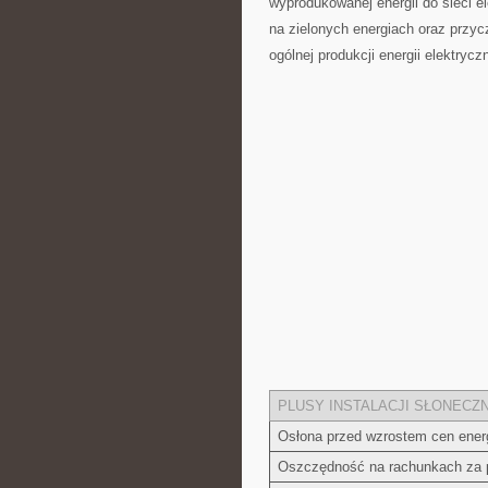
wyprodukowanej energii do sieci⁤ 
na zielonych energiach‌ oraz przyc
ogólnej produkcji energii elektryczn
PLUSY INSTALACJI‍ SŁONECZN
Osłona przed ⁣wzrostem cen​ energ
Oszczędność ⁢na rachunkach za 