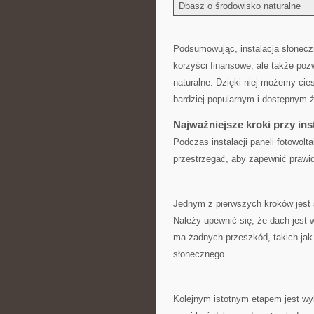
Dbasz o środowisko naturalne
Podsumowując, instalacja słoneczna
korzyści finansowe,⁣ ale⁢ także ‍p
naturalne. Dzięki niej możemy cies
bardziej ⁤popularnym i dostępnym ź
Najważniejsze kroki‌ przy⁣ in
Podczas instalacji paneli fotowolta
przestrzegać, aby zapewnić prawid
Jednym z pierwszych kroków jest 
Należy upewnić ‌się, że dach‍ jest
ma ⁣żadnych⁤ przeszkód, takich jak
słonecznego.
Kolejnym istotnym etapem jest ⁢wyb