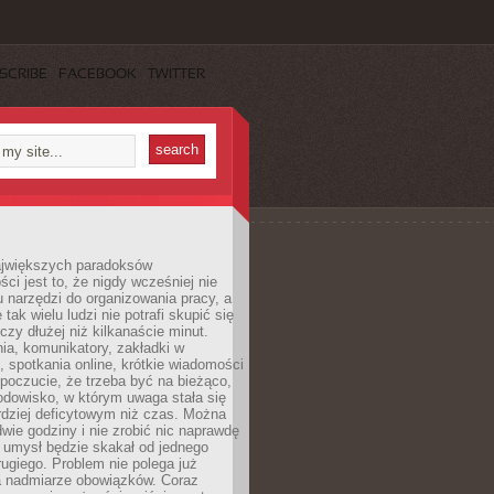
SCRIBE
FACEBOOK
TWITTER
jwiększych paradoksów
ci jest to, że nigdy wcześniej nie
u narzędzi do organizowania pracy, a
tak wielu ludzi nie potrafi skupić się
eczy dłużej niż kilkanaście minut.
ia, komunikatory, zakładki w
, spotkania online, krótkie wiadomości
 poczucie, że trzeba być na bieżąco,
odowisko, w którym uwaga stała się
dziej deficytowym niż czas. Można
wie godziny i nie zrobić nic naprawdę
 umysł będzie skakał od jednego
ugiego. Problem nie polega już
a nadmiarze obowiązków. Coraz