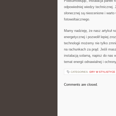
Podsumowując, ⁤instalacja paneli f
odpowiedniej wiedzy technicznej. 
słonecznej są nieocenione i⁢ warto
⁣fotowoltaicznego.
Mamy nadzieję, że⁣ nasz artykuł na 
energetycznej i⁤ pozwolił lepiej zro
technologii możemy nie tylko zmni
na rachunkach za prąd.⁣ Jeśli masz
instalacją solarną, ​napisz do nas
temat energii odnawialnej⁤ i ochro
CATEGORIES:
GRY W STYLISTYCE
Comments are closed.