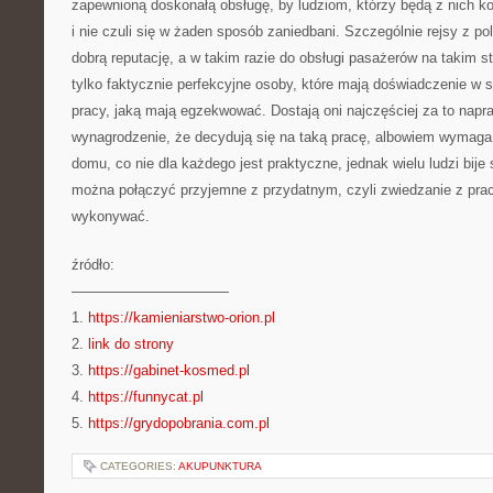
zapewnioną doskonałą obsługę, by ludziom, którzy będą z nich kor
i nie czuli się w żaden sposób zaniedbani. Szczególnie rejsy z p
dobrą reputację, a w takim razie do obsługi pasażerów na takim s
tylko faktycznie perfekcyjne osoby, które mają doświadczenie w s
pracy, jaką mają egzekwować. Dostają oni najczęściej za to nap
wynagrodzenie, że decydują się na taką pracę, albowiem wymag
domu, co nie dla każdego jest praktyczne, jednak wielu ludzi bije
można połączyć przyjemne z przydatnym, czyli zwiedzanie z prac
wykonywać.
źródło:
———————————
1.
https://kamieniarstwo-orion.pl
2.
link do strony
3.
https://gabinet-kosmed.pl
4.
https://funnycat.pl
5.
https://grydopobrania.com.pl
CATEGORIES:
AKUPUNKTURA