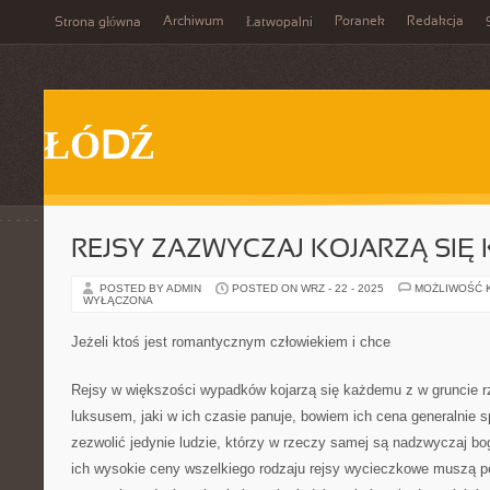
Archiwum
Poranek
Redakcja
Strona główna
Łatwopalni
ŁÓDŹ
REJSY ZAZWYCZAJ KOJARZĄ SIĘ
POSTED BY ADMIN
POSTED ON WRZ - 22 - 2025
MOŻLIWOŚĆ 
WYŁĄCZONA
Jeżeli ktoś jest romantycznym człowiekiem i chce
Rejsy w większości wypadków kojarzą się każdemu z w gruncie 
luksusem, jaki w ich czasie panuje, bowiem ich cena generalnie s
zezwolić jedynie ludzie, którzy w rzeczy samej są nadzwyczaj bo
ich wysokie ceny wszelkiego rodzaju rejsy wycieczkowe muszą 