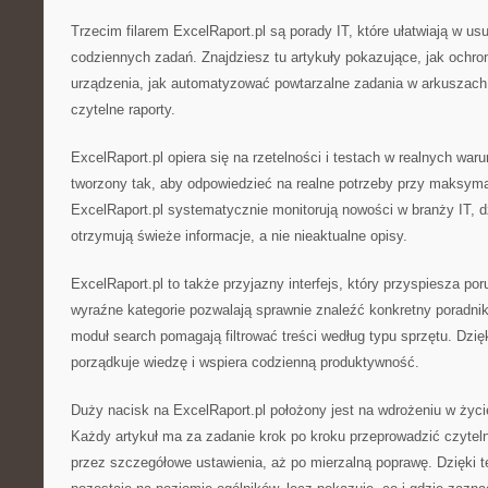
Trzecim filarem ExcelRaport.pl są porady IT, które ułatwiają w us
codziennych zadań. Znajdziesz tu artykuły pokazujące, jak ochro
urządzenia, jak automatyzować powtarzalne zadania w arkuszach
czytelne raporty.
ExcelRaport.pl opiera się na rzetelności i testach w realnych war
tworzony tak, aby odpowiedzieć na realne potrzeby przy maksyma
ExcelRaport.pl systematycznie monitorują nowości w branży IT, 
otrzymują świeże informacje, a nie nieaktualne opisy.
ExcelRaport.pl to także przyjazny interfejs, który przyspiesza por
wyraźne kategorie pozwalają sprawnie znaleźć konkretny poradni
moduł search pomagają filtrować treści według typu sprzętu. Dzię
porządkuje wiedzę i wspiera codzienną produktywność.
Duży nacisk na ExcelRaport.pl położony jest na wdrożeniu w życ
Każdy artykuł ma za zadanie krok po kroku przeprowadzić czytel
przez szczegółowe ustawienia, aż po mierzalną poprawę. Dzięki t