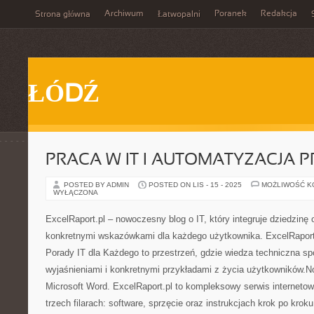
Archiwum
Poranek
Redakcja
Strona główna
Łatwopalni
ŁÓDŹ
PRACA W IT I AUTOMATYZACJA
POSTED BY ADMIN
POSTED ON LIS - 15 - 2025
MOŻLIWOŚĆ 
WYŁĄCZONA
ExcelRaport.pl – nowoczesny blog o IT, który integruje dziedzinę
konkretnymi wskazówkami dla każdego użytkownika. ExcelRaport.
Porady IT dla Każdego to przestrzeń, gdzie wiedza techniczna sp
wyjaśnieniami i konkretnymi przykładami z życia użytkowników.
Microsoft Word. ExcelRaport.pl to kompleksowy serwis internetowy
trzech filarach: software, sprzęcie oraz instrukcjach krok po kroku