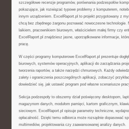
szczegółowe recenzje programów, porównania podzespołów kompu
pokazujące, jak rozwiązać typowe problemy z komputerem, note
innym urządzeniem. ExcelRaport.pl to projekt przygotowany z myś
chcą bez zbędnego żargonu poznawać nowoczesne technologie. Ni
laikiem, pracownikiem biurowym, właścicielem małej firmy czy ent
ExcelRaport.pl znajdziesz jasne, uporządkowane informacje, któr
pracę.
W części programy komputerowe ExcelRaport.pl prezentuje dogłęb
biurowych, systemów operacyjnych, aplikacji do zarządzania pro
tworzenia raportów, a także narzędzi chmurowych. Każdy odwied
zalety i ograniczenia poszczególnych aplikacji, zobaczyć przykła
dowiedzieć się, jak ustawić program pod własne scenariusze prac
Sekcja podzespoły to obszerny dział poświęcony desktopom, lap
magazynom danych, modułom pamięci, kartom graficznym, klawi
sieciowym. ExcelRaport.pl opisuje parametry techniczne, wydajnoś
opłacalność. Dzięki temu odbiorca może rozsądnie dopasować spr
multimediów, projektowania czy zaawansowanej analizy danych.