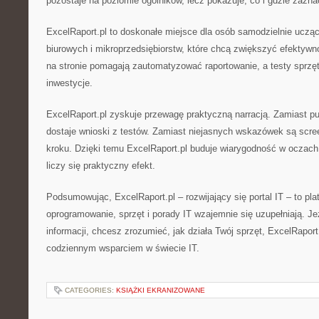
pozostaje na poziomie ogólników, lecz pokazuje, co i gdzie zazn
ExcelRaport.pl to doskonałe miejsce dla osób samodzielnie uczą
biurowych i mikroprzedsiębiorstw, które chcą zwiększyć efektywno
na stronie pomagają zautomatyzować raportowanie, a testy sprzę
inwestycje.
ExcelRaport.pl zyskuje przewagę praktyczną narracją. Zamiast p
dostaje wnioski z testów. Zamiast niejasnych wskazówek są scree
kroku. Dzięki temu ExcelRaport.pl buduje wiarygodność w oczach 
liczy się praktyczny efekt.
Podsumowując, ExcelRaport.pl – rozwijający się portal IT – to plat
oprogramowanie, sprzęt i porady IT wzajemnie się uzupełniają. Je
informacji, chcesz zrozumieć, jak działa Twój sprzęt, ExcelRaport.
codziennym wsparciem w świecie IT.
CATEGORIES:
KSIĄŻKI EKRANIZOWANE