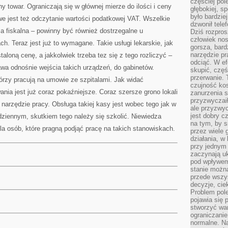
częściej pol
ny towar. Ograniczają się w głównej mierze do ilości i ceny
głębokiej, s
było bardzie
e jest też odczytanie wartości podatkowej VAT. Wszelkie
dzwonił tele
sa fiskalna – powinny być również dostrzegalne u
Dziś rozpros
człowiek nos
ch. Teraz jest już to wymagane. Takie usługi lekarskie, jak
gorsza, bard
narzędzie pr
aloną cenę, a jakkolwiek trzeba tez się z tego rozliczyć –
odciąć. W ef
tawa odnośnie wejścia takich urządzeń, do gabinetów.
skupić, czę
przerwanie. 
órzy pracują na umowie ze szpitalami. Jak widać
czujność kos
nia jest już coraz pokaźniejsze. Coraz szersze grono lokali
zanurzenia s
przyzwyczaił
arzędzie pracy. Obsługa takiej kasy jest wobec tego jak w
ale przyzwyc
jest dobry c
ziennym, skutkiem tego należy się szkolić. Niewiedza
na tym, by s
la osób, które pragną podjąć pracę na takich stanowiskach.
przez wiele 
działania, w
przy jednym
zaczynają uk
pod wpływem
stanie można
przede wszys
decyzje, cie
Problem pole
pojawia się 
stworzyć wa
ograniczanie
normalne. Na