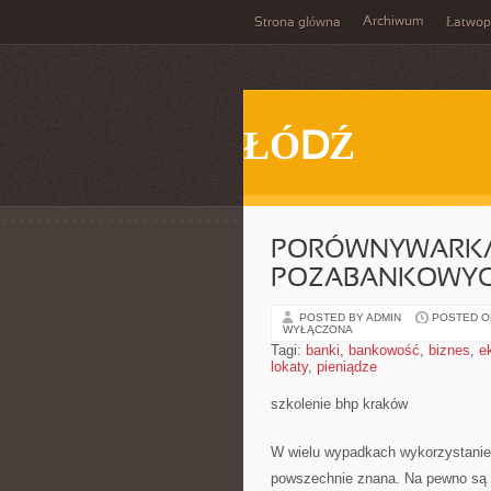
Archiwum
Strona główna
Łatwop
ŁÓDŹ
PORÓWNYWARKA
POZABANKOWY
POSTED BY ADMIN
POSTED ON
WYŁĄCZONA
Tagi:
banki
,
bankowość
,
biznes
,
e
lokaty
,
pieniądze
szkolenie bhp kraków
W wielu wypadkach wykorzystanie 
powszechnie znana. Na pewno są o