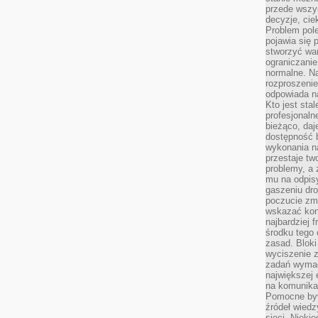
przede wszys
decyzje, cie
Problem pole
pojawia się 
stworzyć wa
ograniczanie
normalne. Na
rozproszeni
odpowiada n
Kto jest sta
profesjonaln
bieżąco, daj
dostępność 
wykonania n
przestaje tw
problemy, a 
mu na odpisy
gaszeniu dr
poczucie zmę
wskazać konk
najbardziej
środku tego 
zasad. Bloki
wyciszenie 
zadań wymag
największej 
na komunikac
Pomocne byw
źródeł wied
sieci. Nieki