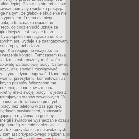
tkim lepiej. Pojawiają się trafniejsze
kawsze pomysły i większa precyzja.
ga na tym, że głębokie skupienie nie
przypadkiem. Trzeba dla niego
runki, a to oznacza świadome
 tego, co codzienność uznaje za
jtrudniejsze jest zwykle to, że
e bywa społecznie nagradzane. Kto
atychmiast, wydaje się zaangażowany.
le dostępny, uchodzi za
ego. Kto reaguje na wszystko na
e wrażenie kontroli. Tymczasem taka
bardzo często niszczy możliwość
aprawdę wartościowej pracy. Człowiek
orzyć, analizować i rozwiązywać
zaczyna jedynie reagować. Dzień mija
waniu, przesyłaniu, komentowaniu i
obnych pożarów. Wieczorem ma
czenia, ale nie zawsze potrafi
retny efekt swojej pracy. To jeden z
 frustrujących stanów zawodowych. W
chaosu warto wrócić do prostych
 pracy bez telefonu w zasięgu ręki,
zbędnych powiadomień, planowanie
ających myślenia na godziny
energii i świadome wyznaczanie czasu
ję potrafią zmienić bardzo wiele.
a też korzystanie ze sprawdzonych
zy zamiast przypadkowego błądzenia po
edy jedna rzetelna
strona branżowa