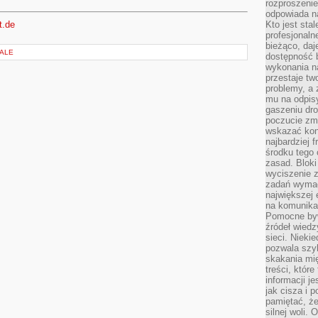
rozproszeni
odpowiada n
t.de
Kto jest sta
profesjonaln
bieżąco, daj
IALE
dostępność 
wykonania n
przestaje tw
problemy, a 
mu na odpisy
gaszeniu dr
poczucie zmę
wskazać konk
najbardziej
środku tego 
zasad. Bloki
wyciszenie 
zadań wymag
największej 
na komunikac
Pomocne byw
źródeł wied
sieci. Nieki
pozwala szyb
skakania mi
treści, które
informacji j
jak cisza i 
pamiętać, że
silnej woli.