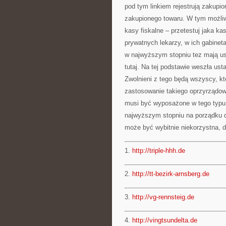
pod tym linkiem rejestrują zakupio
zakupionego towaru. W tym możliw
kasy fiskalne – przetestuj jaka ka
prywatnych lekarzy, w ich gabineta
w najwyższym stopniu tez mają ust
tutaj. Na tej podstawie weszła us
Zwolnieni z tego będą wszyscy, kt
zastosowanie takiego oprzyrządowa
musi być wyposażone w tego typu n
najwyższym stopniu na porządku d
może być wybitnie niekorzystna, d
1.
http://triple-hhh.de
2.
http://tt-bezirk-arnsberg.de
3.
http://vg-rennsteig.de
4.
http://vingtsundelta.de