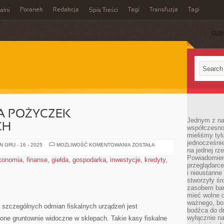
Poranek
Redakcja
Tagi
Transfuzja
Tagi
alni
Spis Treści
SUB
 POŻYCZEK
Jednym z na
CH
współczesnoś
mieliśmy tyl
jednocześnie 
PORÓWNYWARKA
 GRU - 16 - 2025
MOŻLIWOŚĆ KOMENTOWANIA
ZOSTAŁA
na jednej rz
POŻYCZEK
POZABANKOWYCH
Powiadomien
konomia
,
finanse
,
giełda
,
gospodarka
,
inwestycje
,
kredyty
,
przeglądarce
i nieustanne
stworzyły śr
zasobem bar
mieć wolne d
ważnego, bo
szczególnych odmian fiskalnych urządzeń jest
bodźca do dr
wyłącznie n
ne gruntownie widoczne w sklepach. Takie kasy fiskalne