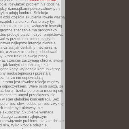
ciej rozwiązać problem niż godzina
ędzy dziesiątkami powierzchownych
 tylko udają konkret. Selekcja
est dziś częścią skupienia równie ważną
porządek na biurku. Warto przy tym
 skupienie nie jest wyłącznie kwestią
 Ogromne znaczenie ma środowisko
ktoś próbuje pisać, liczyć, projektować
wać w przestrzeni pełnej ciągłych
 nawet najlepsze intencje niewiele
a działa jak delikatny mechanizm.
bić, a znacznie trudniej odbudować.
y, które traktują swoją pracę
raz częściej zaczynają chronić swoje
, jak kiedyś chroniło się czas.
ędne karty, wyłączają komunikatory,
ziny niedostępności i przestają
za to, że nie odpowiadają
 Istotna jest również relacja między
a odpoczynkiem. Wiele osób sądzi, że
ć lepiej, trzeba po prostu mocniej się
mczasem umysł przeciążony nie
o w stan głębokiej koncentracji. Bez
ceru, bez chwil oddechu i bez zwykłej
ek może być aktywny, ale
ie skuteczny. Skupienie wymaga
 dlatego czasem najlepszym
rozwiązanie problemu nie jest dalsze
d nim, tylko krótkie odejście,