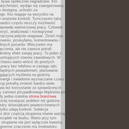
e bywa społecznie nagradzane. Kto
atychmiast, wydaje się zaangażowany.
le dostępny, uchodzi za
ego. Kto reaguje na wszystko na
e wrażenie kontroli. Tymczasem taka
bardzo często niszczy możliwość
aprawdę wartościowej pracy. Człowiek
orzyć, analizować i rozwiązywać
zaczyna jedynie reagować. Dzień mija
waniu, przesyłaniu, komentowaniu i
obnych pożarów. Wieczorem ma
czenia, ale nie zawsze potrafi
retny efekt swojej pracy. To jeden z
 frustrujących stanów zawodowych. W
chaosu warto wrócić do prostych
 pracy bez telefonu w zasięgu ręki,
zbędnych powiadomień, planowanie
ających myślenia na godziny
energii i świadome wyznaczanie czasu
ję potrafią zmienić bardzo wiele.
a też korzystanie ze sprawdzonych
zy zamiast przypadkowego błądzenia po
edy jedna rzetelna
strona branżowa
ciej rozwiązać problem niż godzina
ędzy dziesiątkami powierzchownych
 tylko udają konkret. Selekcja
est dziś częścią skupienia równie ważną
porządek na biurku. Warto przy tym
 skupienie nie jest wyłącznie kwestią
 Ogromne znaczenie ma środowisko