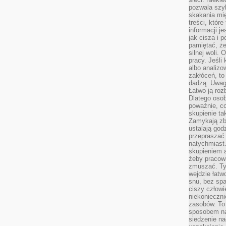
pozwala szyb
skakania mi
treści, które
informacji j
jak cisza i 
pamiętać, że
silnej woli.
pracy. Jeśli 
albo analizo
zakłóceń, to
dadzą. Uwag
Łatwo ją roz
Dlatego osob
poważnie, co
skupienie tak
Zamykają zb
ustalają god
przepraszać 
natychmiast.
skupieniem 
żeby pracowa
zmuszać. Ty
wejdzie łatw
snu, bez spa
ciszy człowi
niekonieczn
zasobów. To
sposobem na 
siedzenie na