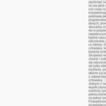
wyróżniać si
że ma jakiś 
coś coraz rz
kompetencją
podstawą jak
programowani
danych, prow
obszarów, w 
nie w pośpie
największym
będzie naucz
odzyskanie z
co robimy. Ś
człowieka, b
bardziej trz
Skupienie ni
chronić i tr
się odzyskać
nie tylko ef
myślenia, po
własne życie.
z najważnie
człowieka.
Jednym z na
współczesnoś
mieliśmy tyl
jednocześnie 
na jednej rz
Powiadomien
przeglądarce