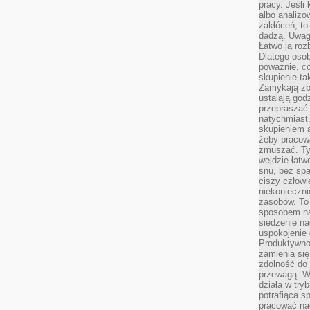
pracy. Jeśli 
albo analizo
zakłóceń, to
dadzą. Uwag
Łatwo ją roz
Dlatego osob
poważnie, co
skupienie tak
Zamykają zb
ustalają god
przepraszać 
natychmiast.
skupieniem 
żeby pracowa
zmuszać. Ty
wejdzie łatw
snu, bez spa
ciszy człowi
niekonieczn
zasobów. To
sposobem na 
siedzenie na
uspokojenie 
Produktywno
zamienia si
zdolność do 
przewagą. W
działa w try
potrafiąca s
pracować na