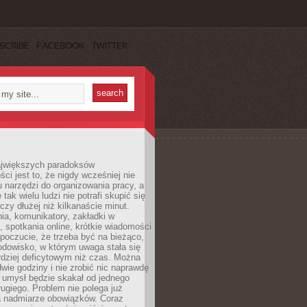
SCRIBE
FACEBOOK
TWITTER
jwiększych paradoksów
ci jest to, że nigdy wcześniej nie
u narzędzi do organizowania pracy, a
tak wielu ludzi nie potrafi skupić się
eczy dłużej niż kilkanaście minut.
ia, komunikatory, zakładki w
, spotkania online, krótkie wiadomości
 poczucie, że trzeba być na bieżąco,
odowisko, w którym uwaga stała się
dziej deficytowym niż czas. Można
wie godziny i nie zrobić nic naprawdę
 umysł będzie skakał od jednego
ugiego. Problem nie polega już
a nadmiarze obowiązków. Coraz