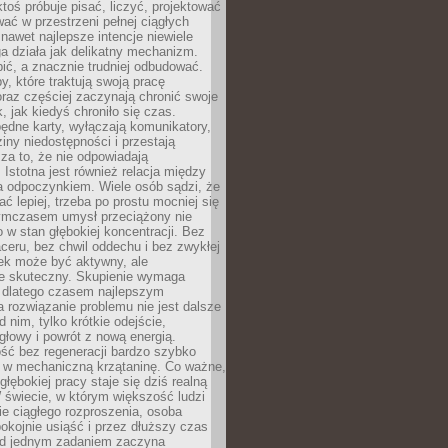
ktoś próbuje pisać, liczyć, projektować
wać w przestrzeni pełnej ciągłych
 nawet najlepsze intencje niewiele
a działa jak delikatny mechanizm.
bić, a znacznie trudniej odbudować.
y, które traktują swoją pracę
raz częściej zaczynają chronić swoje
, jak kiedyś chroniło się czas.
ędne karty, wyłączają komunikatory,
ziny niedostępności i przestają
za to, że nie odpowiadają
 Istotna jest również relacja między
a odpoczynkiem. Wiele osób sądzi, że
ć lepiej, trzeba po prostu mocniej się
mczasem umysł przeciążony nie
o w stan głębokiej koncentracji. Bez
ceru, bez chwil oddechu i bez zwykłej
ek może być aktywny, ale
ie skuteczny. Skupienie wymaga
 dlatego czasem najlepszym
rozwiązanie problemu nie jest dalsze
d nim, tylko krótkie odejście,
głowy i powrót z nową energią.
ść bez regeneracji bardzo szybko
ę w mechaniczną krzątaninę. Co ważne,
głębokiej pracy staje się dziś realną
 świecie, w którym większość ludzi
bie ciągłego rozproszenia, osoba
pokojnie usiąść i przez dłuższy czas
d jednym zadaniem zaczyna