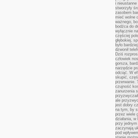
i nieustanne
stworzyły śr
zasobem bar
mieć wolne d
ważnego, bo
bodźca do dr
wyłącznie n
częściej pol
głębokiej, s
było bardzie
dzwonił tele
Dziś rozpros
człowiek nos
gorsza, bard
narzędzie pr
odciąć. W ef
skupić, czę
przerwanie. 
czujność kos
zanurzenia s
przyzwyczaił
ale przyzwyc
jest dobry c
na tym, by s
przez wiele 
działania, w
przy jednym
zaczynają uk
pod wpływem
stanie można