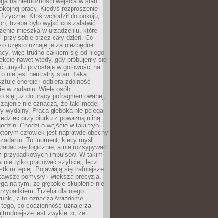
ega na niemożności wejścia w stan
pokojnej pracy. Kiedyś rozproszenie
j fizyczne. Ktoś wchodził do pokoju,
fon, trzeba było wyjść coś załatwić.
zenie mieszka w urządzeniu, które
i przy sobie przez cały dzień. Co
zo często uznaje je za niezbędne
acy, więc trudno całkiem się od niego
ekcie nawet wtedy, gdy próbujemy się
ść umysłu pozostaje w gotowości na
To nie jest neutralny stan. Taka
ztuje energię i odbiera zdolność
ię w zadaniu. Wiele osób
o się już do pracy pofragmentowanej,
zajenie nie oznacza, że taki model
zy wydajny. Praca głęboka nie polega
iedzieć przy biurku z poważną miną
godzin. Chodzi o wejście w taki tryb
 którym człowiek jest naprawdę obecny
 zadaniu. To moment, kiedy myśli
ładać się logicznie, a nie rozsypywać
 przypadkowych impulsów. W takim
 nie tylko pracować szybciej, lecz
tkim lepiej. Pojawiają się trafniejsze
kawsze pomysły i większa precyzja.
ga na tym, że głębokie skupienie nie
przypadkiem. Trzeba dla niego
runki, a to oznacza świadome
 tego, co codzienność uznaje za
jtrudniejsze jest zwykle to, że