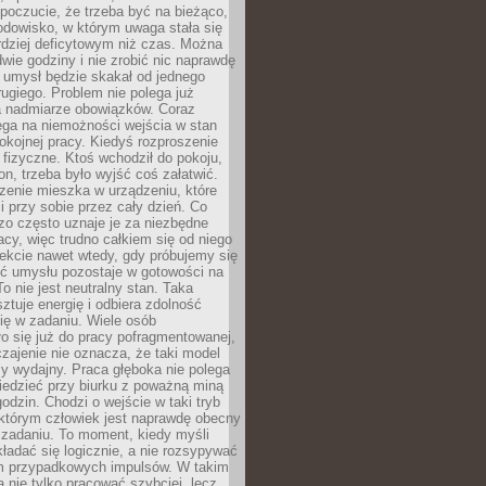
 poczucie, że trzeba być na bieżąco,
odowisko, w którym uwaga stała się
dziej deficytowym niż czas. Można
wie godziny i nie zrobić nic naprawdę
 umysł będzie skakał od jednego
ugiego. Problem nie polega już
a nadmiarze obowiązków. Coraz
ega na niemożności wejścia w stan
pokojnej pracy. Kiedyś rozproszenie
j fizyczne. Ktoś wchodził do pokoju,
fon, trzeba było wyjść coś załatwić.
zenie mieszka w urządzeniu, które
i przy sobie przez cały dzień. Co
zo często uznaje je za niezbędne
acy, więc trudno całkiem się od niego
ekcie nawet wtedy, gdy próbujemy się
ść umysłu pozostaje w gotowości na
To nie jest neutralny stan. Taka
ztuje energię i odbiera zdolność
ię w zadaniu. Wiele osób
o się już do pracy pofragmentowanej,
zajenie nie oznacza, że taki model
zy wydajny. Praca głęboka nie polega
iedzieć przy biurku z poważną miną
godzin. Chodzi o wejście w taki tryb
 którym człowiek jest naprawdę obecny
 zadaniu. To moment, kiedy myśli
ładać się logicznie, a nie rozsypywać
 przypadkowych impulsów. W takim
 nie tylko pracować szybciej, lecz