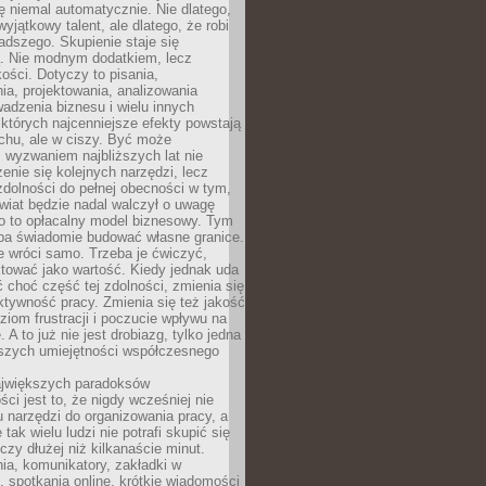
ę niemal automatycznie. Nie dlatego,
wyjątkowy talent, ale dlatego, że robi
adszego. Skupienie staje się
. Nie modnym dodatkiem, lecz
ości. Dotyczy to pisania,
a, projektowania, analizowania
adzenia biznesu i wielu innych
których najcenniejsze efekty powstają
chu, ale w ciszy. Być może
 wyzwaniem najbliższych lat nie
enie się kolejnych narzędzi, lecz
dolności do pełnej obecności w tym,
wiat będzie nadal walczył o uwagę
o to opłacalny model biznesowy. Tym
eba świadomie budować własne granice.
e wróci samo. Trzeba je ćwiczyć,
aktować jako wartość. Kiedy jednak uda
 choć część tej zdolności, zmienia się
ektywność pracy. Zmienia się też jakość
ziom frustracji i poczucie wpływu na
 A to już nie jest drobiazg, tylko jedna
jszych umiejętności współczesnego
jwiększych paradoksów
ci jest to, że nigdy wcześniej nie
u narzędzi do organizowania pracy, a
tak wielu ludzi nie potrafi skupić się
eczy dłużej niż kilkanaście minut.
ia, komunikatory, zakładki w
, spotkania online, krótkie wiadomości