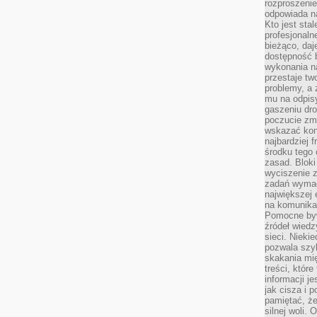
rozproszeni
odpowiada n
Kto jest sta
profesjonaln
bieżąco, daj
dostępność 
wykonania n
przestaje tw
problemy, a 
mu na odpisy
gaszeniu dr
poczucie zmę
wskazać konk
najbardziej
środku tego 
zasad. Bloki
wyciszenie 
zadań wymag
największej 
na komunikac
Pomocne byw
źródeł wied
sieci. Nieki
pozwala szyb
skakania mi
treści, które
informacji j
jak cisza i 
pamiętać, że
silnej woli.