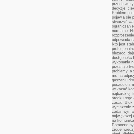
przede wszys
decyzje, cie
Problem pole
pojawia się 
stworzyć wa
ograniczanie
normalne. Na
rozproszeni
odpowiada n
Kto jest sta
profesjonaln
bieżąco, daj
dostępność 
wykonania n
przestaje tw
problemy, a 
mu na odpisy
gaszeniu dr
poczucie zmę
wskazać konk
najbardziej
środku tego 
zasad. Bloki
wyciszenie 
zadań wymag
największej 
na komunikac
Pomocne byw
źródeł wied
sieci. Nieki