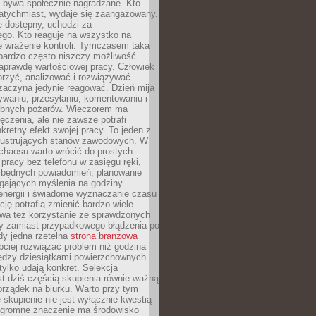
e bywa społecznie nagradzane. Kto
atychmiast, wydaje się zaangażowany.
le dostępny, uchodzi za
ego. Kto reaguje na wszystko na
e wrażenie kontroli. Tymczasem taka
bardzo często niszczy możliwość
aprawdę wartościowej pracy. Człowiek
orzyć, analizować i rozwiązywać
zaczyna jedynie reagować. Dzień mija
waniu, przesyłaniu, komentowaniu i
obnych pożarów. Wieczorem ma
czenia, ale nie zawsze potrafi
retny efekt swojej pracy. To jeden z
 frustrujących stanów zawodowych. W
chaosu warto wrócić do prostych
 pracy bez telefonu w zasięgu ręki,
zbędnych powiadomień, planowanie
ających myślenia na godziny
energii i świadome wyznaczanie czasu
ję potrafią zmienić bardzo wiele.
a też korzystanie ze sprawdzonych
zy zamiast przypadkowego błądzenia po
edy jedna rzetelna
strona branżowa
ciej rozwiązać problem niż godzina
ędzy dziesiątkami powierzchownych
 tylko udają konkret. Selekcja
est dziś częścią skupienia równie ważną
porządek na biurku. Warto przy tym
 skupienie nie jest wyłącznie kwestią
 Ogromne znaczenie ma środowisko