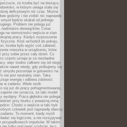
 poczucie, że trzeba być na bieżąco,
odowisko, w którym uwaga stała się
dziej deficytowym niż czas. Można
wie godziny i nie zrobić nic naprawdę
 umysł będzie skakał od jednego
ugiego. Problem nie polega już
a nadmiarze obowiązków. Coraz
ega na niemożności wejścia w stan
pokojnej pracy. Kiedyś rozproszenie
j fizyczne. Ktoś wchodził do pokoju,
fon, trzeba było wyjść coś załatwić.
zenie mieszka w urządzeniu, które
i przy sobie przez cały dzień. Co
zo często uznaje je za niezbędne
acy, więc trudno całkiem się od niego
ekcie nawet wtedy, gdy próbujemy się
ść umysłu pozostaje w gotowości na
To nie jest neutralny stan. Taka
ztuje energię i odbiera zdolność
ię w zadaniu. Wiele osób
o się już do pracy pofragmentowanej,
zajenie nie oznacza, że taki model
zy wydajny. Praca głęboka nie polega
iedzieć przy biurku z poważną miną
godzin. Chodzi o wejście w taki tryb
 którym człowiek jest naprawdę obecny
 zadaniu. To moment, kiedy myśli
ładać się logicznie, a nie rozsypywać
 przypadkowych impulsów. W takim
 nie tylko pracować szybciej, lecz