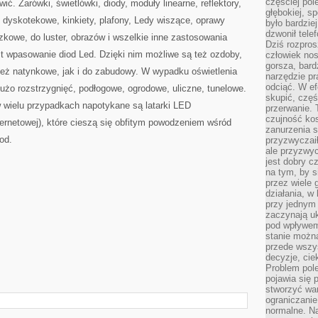
częściej pol
ić. Żarówki, świetlówki, diody, moduły linearne, reflektory,
głębokiej, s
e dyskotekowe, kinkiety, plafony, Ledy wiszące, oprawy
było bardzie
dzwonił tele
zkowe, do luster, obrazów i wszelkie inne zastosowania
Dziś rozpros
st wpasowanie diod Led. Dzięki nim możliwe są też ozdoby,
człowiek nos
gorsza, bard
ież natynkowe, jak i do zabudowy. W wypadku oświetlenia
narzędzie pr
odciąć. W ef
dużo rozstrzygnięć, podłogowe, ogrodowe, uliczne, tunelowe.
skupić, czę
w wielu przypadkach napotykane są latarki LED
przerwanie. 
czujność kos
ternetowej), które cieszą się obfitym powodzeniem wśród
zanurzenia s
od.
przyzwyczaił
ale przyzwyc
jest dobry c
na tym, by s
przez wiele 
działania, w
przy jednym
zaczynają uk
pod wpływem
stanie można
przede wszys
decyzje, cie
Problem pole
pojawia się 
stworzyć wa
ograniczanie
normalne. Na