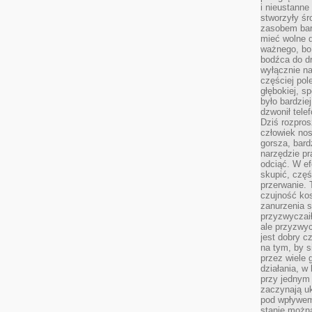
i nieustanne
stworzyły śr
zasobem bar
mieć wolne d
ważnego, bo
bodźca do dr
wyłącznie n
częściej pol
głębokiej, s
było bardzie
dzwonił tele
Dziś rozpros
człowiek nos
gorsza, bard
narzędzie pr
odciąć. W ef
skupić, czę
przerwanie. 
czujność kos
zanurzenia s
przyzwyczaił
ale przyzwyc
jest dobry c
na tym, by s
przez wiele 
działania, w
przy jednym
zaczynają uk
pod wpływem
stanie można