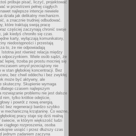
ktoś próbuje pisać, liczyć, projektować
wać w przestrzeni pełnej ciągłych
 nawet najlepsze intencje niewiele
a działa jak delikatny mechanizm.
bić, a znacznie trudniej odbudować.
y, które traktują swoją pracę
raz częściej zaczynają chronić swoje
, jak kiedyś chroniło się czas.
ędne karty, wyłączają komunikatory,
ziny niedostępności i przestają
za to, że nie odpowiadają
 Istotna jest również relacja między
a odpoczynkiem. Wiele osób sądzi, że
ć lepiej, trzeba po prostu mocniej się
mczasem umysł przeciążony nie
o w stan głębokiej koncentracji. Bez
ceru, bez chwil oddechu i bez zwykłej
ek może być aktywny, ale
ie skuteczny. Skupienie wymaga
 dlatego czasem najlepszym
rozwiązanie problemu nie jest dalsze
d nim, tylko krótkie odejście,
głowy i powrót z nową energią.
ść bez regeneracji bardzo szybko
ę w mechaniczną krzątaninę. Co ważne,
głębokiej pracy staje się dziś realną
 świecie, w którym większość ludzi
bie ciągłego rozproszenia, osoba
pokojnie usiąść i przez dłuższy czas
d jednym zadaniem zaczyna