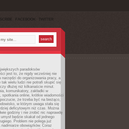
SCRIBE
FACEBOOK
TWITTER
jwiększych paradoksów
ci jest to, że nigdy wcześniej nie
u narzędzi do organizowania pracy, a
tak wielu ludzi nie potrafi skupić się
eczy dłużej niż kilkanaście minut.
ia, komunikatory, zakładki w
, spotkania online, krótkie wiadomości
 poczucie, że trzeba być na bieżąco,
odowisko, w którym uwaga stała się
dziej deficytowym niż czas. Można
wie godziny i nie zrobić nic naprawdę
 umysł będzie skakał od jednego
ugiego. Problem nie polega już
a nadmiarze obowiązków. Coraz