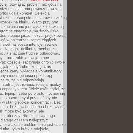
ciej rozwiązać problem niż godzina
ędzy dziesiątkami powierzchownych
 tylko udają konkret. Selekcja
est dziś częścią skupienia równie ważną
porządek na biurku. Warto przy tym
 skupienie nie jest wyłącznie kwestią
 Ogromne znaczenie ma środowisko
ktoś próbuje pisać, liczyć, projektować
wać w przestrzeni pełnej ciągłych
 nawet najlepsze intencje niewiele
a działa jak delikatny mechanizm.
bić, a znacznie trudniej odbudować.
y, które traktują swoją pracę
raz częściej zaczynają chronić swoje
, jak kiedyś chroniło się czas.
ędne karty, wyłączają komunikatory,
ziny niedostępności i przestają
za to, że nie odpowiadają
 Istotna jest również relacja między
a odpoczynkiem. Wiele osób sądzi, że
ć lepiej, trzeba po prostu mocniej się
mczasem umysł przeciążony nie
o w stan głębokiej koncentracji. Bez
ceru, bez chwil oddechu i bez zwykłej
ek może być aktywny, ale
ie skuteczny. Skupienie wymaga
 dlatego czasem najlepszym
rozwiązanie problemu nie jest dalsze
d nim, tylko krótkie odejście,