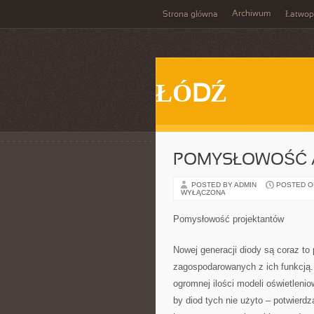
Archiwum
Strona główna
Łatwop
ŁÓDŹ
POMYSŁOWOŚĆ 
POSTED BY ADMIN
POSTED ON 
WYŁĄCZONA
Pomysłowość projektantów
Nowej generacji diody są coraz to
zagospodarowanych z ich funkcją.
ogromnej ilości modeli oświetleni
by diod tych nie użyto – potwierdz