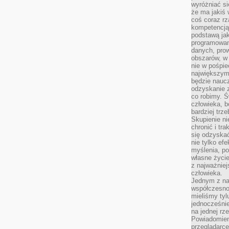
wyróżniać si
że ma jakiś 
coś coraz rz
kompetencją
podstawą jak
programowani
danych, prow
obszarów, w 
nie w pośpie
największym
będzie naucz
odzyskanie z
co robimy. Ś
człowieka, b
bardziej trz
Skupienie ni
chronić i tr
się odzyskać
nie tylko ef
myślenia, po
własne życie.
z najważnie
człowieka.
Jednym z na
współczesnoś
mieliśmy tyl
jednocześnie 
na jednej rz
Powiadomien
przeglądarce