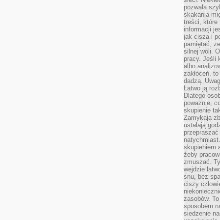
pozwala szyb
skakania mi
treści, które
informacji j
jak cisza i 
pamiętać, że
silnej woli.
pracy. Jeśli 
albo analizo
zakłóceń, to
dadzą. Uwag
Łatwo ją roz
Dlatego osob
poważnie, co
skupienie tak
Zamykają zb
ustalają god
przepraszać 
natychmiast.
skupieniem 
żeby pracowa
zmuszać. Ty
wejdzie łatw
snu, bez spa
ciszy człowi
niekonieczn
zasobów. To
sposobem na 
siedzenie na