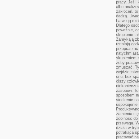
pracy. Jeśli 
albo analizo
zakłóceń, to
dadzą. Uwag
Łatwo ją roz
Dlatego osob
poważnie, co
skupienie tak
Zamykają zb
ustalają god
przepraszać 
natychmiast.
skupieniem 
żeby pracowa
zmuszać. Ty
wejdzie łatw
snu, bez spa
ciszy człowi
niekonieczn
zasobów. To
sposobem na 
siedzenie na
uspokojenie 
Produktywno
zamienia si
zdolność do 
przewagą. W
działa w try
potrafiąca s
pracować na