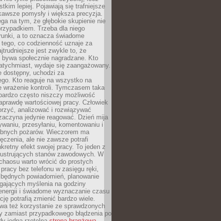
tkim lepiej. Pojawiają się trafniejsze
kawsze pomysły i większa precyzja.
ga na tym, że głębokie skupienie nie
przypadkiem. Trzeba dla niego
runki, a to oznacza świadome
 tego, co codzienność uznaje za
jtrudniejsze jest zwykle to, że
e bywa społecznie nagradzane. Kto
atychmiast, wydaje się zaangażowany.
le dostępny, uchodzi za
ego. Kto reaguje na wszystko na
e wrażenie kontroli. Tymczasem taka
bardzo często niszczy możliwość
aprawdę wartościowej pracy. Człowiek
orzyć, analizować i rozwiązywać
zaczyna jedynie reagować. Dzień mija
waniu, przesyłaniu, komentowaniu i
obnych pożarów. Wieczorem ma
czenia, ale nie zawsze potrafi
retny efekt swojej pracy. To jeden z
 frustrujących stanów zawodowych. W
chaosu warto wrócić do prostych
 pracy bez telefonu w zasięgu ręki,
zbędnych powiadomień, planowanie
ających myślenia na godziny
energii i świadome wyznaczanie czasu
ję potrafią zmienić bardzo wiele.
a też korzystanie ze sprawdzonych
zy zamiast przypadkowego błądzenia po
edy jedna rzetelna
strona branżowa