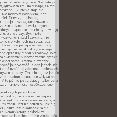
ę niemal automatycznie. Nie dlatego,
wyjątkowy talent, ale dlatego, że robi
adszego. Skupienie staje się
. Nie modnym dodatkiem, lecz
ości. Dotyczy to pisania,
a, projektowania, analizowania
adzenia biznesu i wielu innych
których najcenniejsze efekty powstają
chu, ale w ciszy. Być może
 wyzwaniem najbliższych lat nie
enie się kolejnych narzędzi, lecz
dolności do pełnej obecności w tym,
wiat będzie nadal walczył o uwagę
o to opłacalny model biznesowy. Tym
eba świadomie budować własne granice.
e wróci samo. Trzeba je ćwiczyć,
aktować jako wartość. Kiedy jednak uda
 choć część tej zdolności, zmienia się
ektywność pracy. Zmienia się też jakość
ziom frustracji i poczucie wpływu na
 A to już nie jest drobiazg, tylko jedna
jszych umiejętności współczesnego
jwiększych paradoksów
ci jest to, że nigdy wcześniej nie
u narzędzi do organizowania pracy, a
tak wielu ludzi nie potrafi skupić się
eczy dłużej niż kilkanaście minut.
ia, komunikatory, zakładki w
, spotkania online, krótkie wiadomości