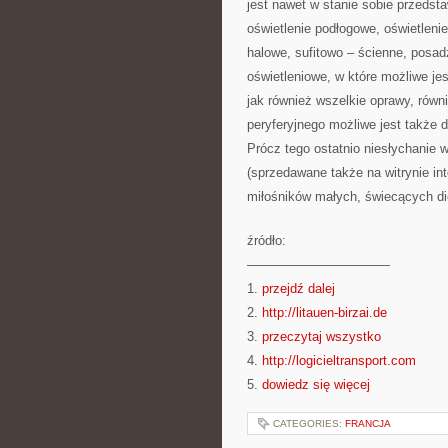
jest nawet w stanie sobie przedstaw
oświetlenie podłogowe, oświetleni
halowe, sufitowo – ścienne, posad
oświetleniowe, w które możliwe je
jak również wszelkie oprawy, równ
peryferyjnego możliwe jest także 
Prócz tego ostatnio niesłychanie 
(sprzedawane także na witrynie in
miłośników małych, świecących di
źródło:
———————————
1.
przejdź dalej
2.
http://litauen-birzai.de
3.
przeczytaj wszystko
4.
http://logicieltransport.com
5.
dowiedz się więcej
CATEGORIES:
FRANCJA