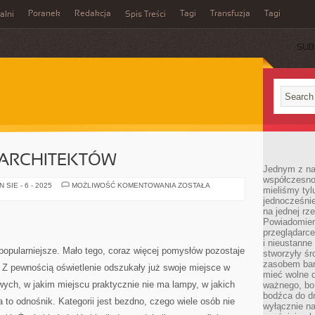
Poranek
Redakcja
Tagi
Transfuzja
Tagi
alni
Spis Treści
SUB
ARCHITEKTÓW
Jednym z na
współczesnoś
POMYSŁOWOŚĆ
SIE - 6 - 2025
MOŻLIWOŚĆ KOMENTOWANIA
ZOSTAŁA
mieliśmy tyl
ARCHITEKTÓW
jednocześnie 
na jednej rz
Powiadomien
przeglądarce
i nieustanne
 popularniejsze. Mało tego, coraz więcej pomysłów pozostaje
stworzyły śr
zasobem bar
 Z pewnością oświetlenie odszukały już swoje miejsce w
mieć wolne d
owych, w jakim miejscu praktycznie nie ma lampy, w jakich
ważnego, bo
bodźca do dr
a to odnośnik. Kategorii jest bezdno, czego wiele osób nie
wyłącznie n