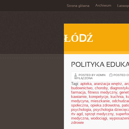
Archiwum
Strona główna
Łatwop
ŁÓDŹ
POLITYKA EDUK
POSTED BY ADMIN
POSTED ON
WYŁĄCZONA
Tagi:
apteka
,
aranżacja wnętrz
,
ar
budownictwo
,
choroby
,
diagnostyk
farmacja
,
fitness medyczny
,
gene
kawiarnie
,
korepetycje
,
kuchnia
,
ku
medycyna
,
mieszkanie
,
odchudza
społeczna
,
opieka zdrowotna
,
pati
psychologia
,
psychologia dziecięc
rtv agd
,
sprzęt medyczny
,
superfo
medyczna
,
wodociągi
,
wyposażeni
zdrowie