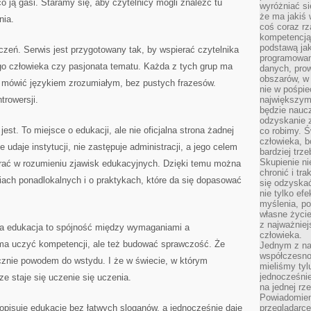
o ją gasi. Staramy się, aby czytelnicy mogli znaleźć tu
wyróżniać si
że ma jakiś 
nia.
coś coraz rz
kompetencją
podstawą jak
zeń. Serwis jest przygotowany tak, by wspierać czytelnika
programowani
ego człowieka czy pasjonata tematu. Każda z tych grup ma
danych, prow
obszarów, w 
ię mówić językiem zrozumiałym, bez pustych frazesów.
nie w pośpie
trowersji.
największym
będzie naucz
odzyskanie z
 jest. To miejsce o edukacji, ale nie oficjalna strona żadnej
co robimy. Ś
człowieka, b
 udaje instytucji, nie zastępuje administracji, a jego celem
bardziej trz
Skupienie ni
erać w rozumieniu zjawisk edukacyjnych. Dzięki temu można
chronić i tr
ach ponadlokalnych i o praktykach, które da się dopasować
się odzyskać
nie tylko ef
myślenia, po
własne życie.
z najważnie
ra edukacja to spójność między wymaganiami a
człowieka.
ma uczyć kompetencji, ale też budować sprawczość. Że
Jednym z na
współczesnoś
ącznie powodem do wstydu. I że w świecie, w którym
mieliśmy tyl
jednocześnie 
e staje się uczenie się uczenia.
na jednej rz
Powiadomien
 opisuje edukację bez łatwych sloganów, a jednocześnie daje
przeglądarce