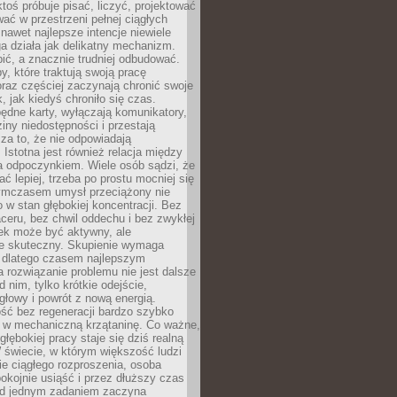
ktoś próbuje pisać, liczyć, projektować
wać w przestrzeni pełnej ciągłych
 nawet najlepsze intencje niewiele
a działa jak delikatny mechanizm.
bić, a znacznie trudniej odbudować.
y, które traktują swoją pracę
raz częściej zaczynają chronić swoje
, jak kiedyś chroniło się czas.
ędne karty, wyłączają komunikatory,
ziny niedostępności i przestają
za to, że nie odpowiadają
 Istotna jest również relacja między
a odpoczynkiem. Wiele osób sądzi, że
ć lepiej, trzeba po prostu mocniej się
mczasem umysł przeciążony nie
o w stan głębokiej koncentracji. Bez
ceru, bez chwil oddechu i bez zwykłej
ek może być aktywny, ale
ie skuteczny. Skupienie wymaga
 dlatego czasem najlepszym
rozwiązanie problemu nie jest dalsze
d nim, tylko krótkie odejście,
głowy i powrót z nową energią.
ść bez regeneracji bardzo szybko
ę w mechaniczną krzątaninę. Co ważne,
głębokiej pracy staje się dziś realną
 świecie, w którym większość ludzi
bie ciągłego rozproszenia, osoba
pokojnie usiąść i przez dłuższy czas
d jednym zadaniem zaczyna