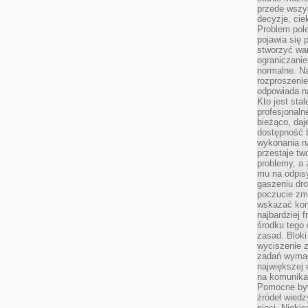
przede wszys
decyzje, cie
Problem pole
pojawia się 
stworzyć wa
ograniczanie
normalne. Na
rozproszeni
odpowiada n
Kto jest sta
profesjonaln
bieżąco, daj
dostępność 
wykonania n
przestaje tw
problemy, a 
mu na odpisy
gaszeniu dr
poczucie zmę
wskazać konk
najbardziej
środku tego 
zasad. Bloki
wyciszenie 
zadań wymag
największej 
na komunikac
Pomocne byw
źródeł wied
sieci. Nieki