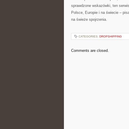
sprawdzone wskazówki, ten serwis
Polsce, Europie i na świecie – pis
na świeże spojrzenia.
CATEGORIES:
DROPSHIPPING
Comments are closed.