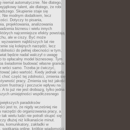
ę niemal automatycznie. Nie dlatego,
wyjątkowy talent, ale dlatego, że robi
adszego. Skupienie staje się
. Nie modnym dodatkiem, lecz
ości. Dotyczy to pisania,
a, projektowania, analizowania
adzenia biznesu i wielu innych
których najcenniejsze efekty powstają
chu, ale w ciszy. Być może
 wyzwaniem najbliższych lat nie
enie się kolejnych narzędzi, lecz
dolności do pełnej obecności w tym,
wiat będzie nadal walczył o uwagę
o to opłacalny model biznesowy. Tym
eba świadomie budować własne granice.
e wróci samo. Trzeba je ćwiczyć,
aktować jako wartość. Kiedy jednak uda
 choć część tej zdolności, zmienia się
ektywność pracy. Zmienia się też jakość
ziom frustracji i poczucie wpływu na
 A to już nie jest drobiazg, tylko jedna
jszych umiejętności współczesnego
jwiększych paradoksów
ci jest to, że nigdy wcześniej nie
u narzędzi do organizowania pracy, a
tak wielu ludzi nie potrafi skupić się
eczy dłużej niż kilkanaście minut.
ia, komunikatory, zakładki w
, spotkania online, krótkie wiadomości