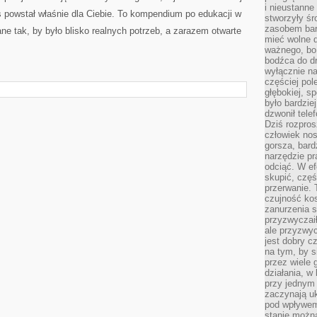
i nieustanne
 powstał właśnie dla Ciebie. To kompendium po edukacji w
stworzyły śr
zasobem bar
ane tak, by było blisko realnych potrzeb, a zarazem otwarte
mieć wolne d
ważnego, bo
bodźca do dr
wyłącznie n
częściej pol
głębokiej, s
było bardzie
dzwonił tele
Dziś rozpros
człowiek nos
gorsza, bard
narzędzie pr
odciąć. W ef
skupić, czę
przerwanie. 
czujność kos
zanurzenia s
przyzwyczaił
ale przyzwyc
jest dobry c
na tym, by s
przez wiele 
działania, w
przy jednym
zaczynają uk
pod wpływem
stanie można