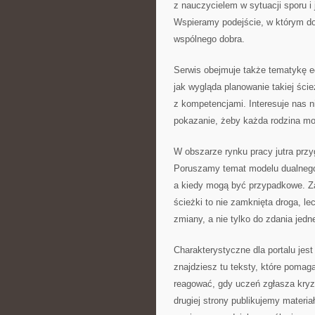
z nauczycielem w sytuacji sporu i
Wspieramy podejście, w którym do
wspólnego dobra.
Serwis obejmuje także tematykę e
jak wygląda planowanie takiej ście
z kompetencjami. Interesuje nas ni
pokazanie, żeby każda rodzina mo
W obszarze rynku pracy jutra przy
Poruszamy temat modelu dualnego,
a kiedy mogą być przypadkowe. Za
ścieżki to nie zamknięta droga, l
zmiany, a nie tylko do zdania jed
Charakterystyczne dla portalu jest
znajdziesz tu teksty, które pomagaj
reagować, gdy uczeń zgłasza kry
drugiej strony publikujemy materiał