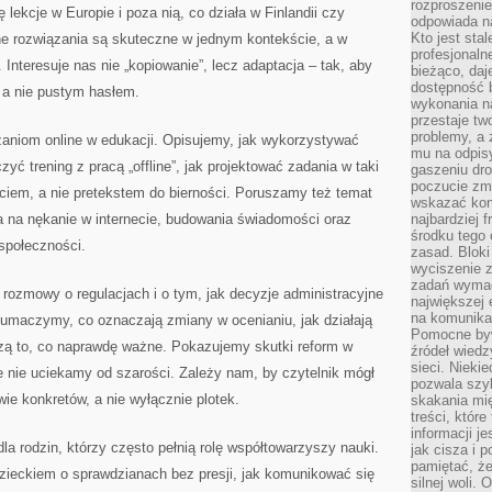
rozproszeni
 lekcje w Europie i poza nią, co działa w Finlandii czy
odpowiada n
Kto jest sta
ne rozwiązania są skuteczne w jednym kontekście, a w
profesjonaln
Interesuje nas nie „kopiowanie”, lecz adaptacja – tak, aby
bieżąco, daj
dostępność 
, a nie pustym hasłem.
wykonania n
przestaje tw
problemy, a 
aniom online w edukacji. Opisujemy, jak wykorzystywać
mu na odpisy
zyć trening z pracą „offline”, jak projektować zadania w taki
gaszeniu dr
poczucie zmę
ciem, a nie pretekstem do bierności. Poruszamy też temat
wskazać konk
 na nękanie w internecie, budowania świadomości oraz
najbardziej
środku tego 
 społeczności.
zasad. Bloki
wyciszenie 
zadań wymag
o rozmowy o regulacjach i o tym, jak decyzje administracyjne
największej 
na komunikac
łumaczymy, co oznaczają zmiany w ocenianiu, jak działają
Pomocne byw
rzą to, co naprawdę ważne. Pokazujemy skutki reform w
źródeł wied
sieci. Nieki
 nie uciekamy od szarości. Zależy nam, by czytelnik mógł
pozwala szyb
e konkretów, a nie wyłącznie plotek.
skakania mi
treści, które
informacji j
la rodzin, którzy często pełnią rolę współtowarzyszy nauki.
jak cisza i 
pamiętać, że
ieckiem o sprawdzianach bez presji, jak komunikować się
silnej woli.