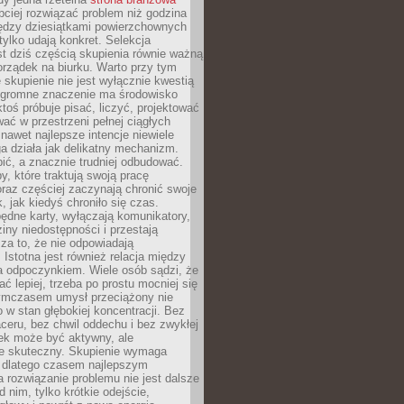
ciej rozwiązać problem niż godzina
ędzy dziesiątkami powierzchownych
 tylko udają konkret. Selekcja
est dziś częścią skupienia równie ważną
porządek na biurku. Warto przy tym
 skupienie nie jest wyłącznie kwestią
 Ogromne znaczenie ma środowisko
ktoś próbuje pisać, liczyć, projektować
wać w przestrzeni pełnej ciągłych
 nawet najlepsze intencje niewiele
a działa jak delikatny mechanizm.
bić, a znacznie trudniej odbudować.
y, które traktują swoją pracę
raz częściej zaczynają chronić swoje
, jak kiedyś chroniło się czas.
ędne karty, wyłączają komunikatory,
ziny niedostępności i przestają
za to, że nie odpowiadają
 Istotna jest również relacja między
a odpoczynkiem. Wiele osób sądzi, że
ć lepiej, trzeba po prostu mocniej się
mczasem umysł przeciążony nie
o w stan głębokiej koncentracji. Bez
ceru, bez chwil oddechu i bez zwykłej
ek może być aktywny, ale
ie skuteczny. Skupienie wymaga
 dlatego czasem najlepszym
rozwiązanie problemu nie jest dalsze
d nim, tylko krótkie odejście,