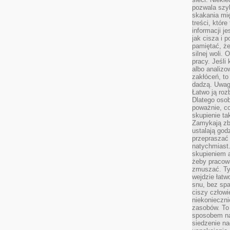
pozwala szyb
skakania mi
treści, które
informacji j
jak cisza i 
pamiętać, że
silnej woli.
pracy. Jeśli 
albo analizo
zakłóceń, to
dadzą. Uwag
Łatwo ją roz
Dlatego osob
poważnie, co
skupienie tak
Zamykają zb
ustalają god
przepraszać 
natychmiast.
skupieniem 
żeby pracowa
zmuszać. Ty
wejdzie łatw
snu, bez spa
ciszy człowi
niekonieczn
zasobów. To
sposobem na 
siedzenie na