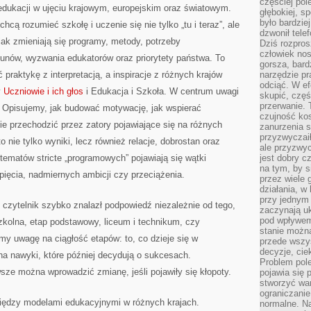
częściej pol
dukacji w ujęciu krajowym, europejskim oraz światowym.
głębokiej, s
było bardzie
hcą rozumieć szkołę i uczenie się nie tylko „tu i teraz”, ale
dzwonił tele
jak zmieniają się programy, metody, potrzeby
Dziś rozpros
człowiek nos
unów, wyzwania edukatorów oraz priorytety państwa. To
gorsza, bard
 praktykę z interpretacją, a inspiracje z różnych krajów
narzędzie pr
odciąć. W ef
y
Uczniowie i ich głos
i Edukacja i Szkoła. W centrum uwagi
skupić, czę
przerwanie. 
p. Opisujemy, jak budować motywację, jak wspierać
czujność kos
ie przechodzić przez zatory pojawiające się na różnych
zanurzenia s
przyzwyczaił
nie tylko wyniki, lecz również relacje, dobrostan oraz
ale przyzwyc
tematów stricte „programowych” pojawiają się wątki
jest dobry c
na tym, by s
pięcia, nadmiernych ambicji czy przeciążenia.
przez wiele 
działania, w
przy jednym
 czytelnik szybko znalazł podpowiedź niezależnie od tego,
zaczynają uk
pod wpływem
zkolna, etap podstawowy, liceum i technikum, czy
stanie można
y uwagę na ciągłość etapów: to, co dzieje się w
przede wszys
decyzje, cie
 na nawyki, które później decydują o sukcesach.
Problem pole
ze można wprowadzić zmianę, jeśli pojawiły się kłopoty.
pojawia się 
stworzyć wa
ograniczanie
ędzy modelami edukacyjnymi w różnych krajach.
normalne. Na