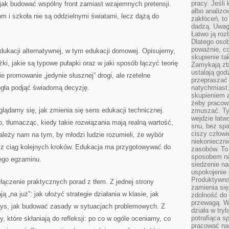
pracy. Jeśli 
 jak budować wspólny front zamiast wzajemnych pretensji.
albo analizo
m i szkoła nie są oddzielnymi światami, lecz dążą do
zakłóceń, to
dadzą. Uwag
Łatwo ją roz
Dlatego osob
poważnie, co
dukacji alternatywnej, w tym edukacji domowej. Opisujemy,
skupienie tak
żki, jakie są typowe pułapki oraz w jaki sposób łączyć teorię
Zamykają zb
ustalają god
e promowanie „jedynie słusznej” drogi, ale rzetelne
przepraszać 
gła podjąć świadomą decyzję.
natychmiast.
skupieniem 
żeby pracowa
glądamy się, jak zmienia się sens edukacji technicznej.
zmuszać. Ty
wejdzie łatw
 tłumacząc, kiedy takie rozwiązania mają realną wartość,
snu, bez spa
ciszy człowi
leży nam na tym, by młodzi ludzie rozumieli, że wybór
niekonieczn
ecz ciąg kolejnych kroków. Edukacja ma przygotowywać do
zasobów. To
sposobem na 
nego egzaminu.
siedzenie na
uspokojenie 
Produktywno
 łączenie praktycznych porad z tłem. Z jednej strony
zamienia si
ą „na już”: jak ułożyć strategie działania w klasie, jak
zdolność do 
przewagą. W
zys, jak budować zasady w sytuacjach problemowych. Z
działa w try
potrafiąca s
y, które skłaniają do refleksji: po co w ogóle oceniamy, co
pracować na