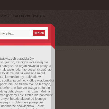
SCRIBE
FACEBOOK
TWITTER
jwiększych paradoksów
ci jest to, że nigdy wcześniej nie
u narzędzi do organizowania pracy, a
tak wielu ludzi nie potrafi skupić się
eczy dłużej niż kilkanaście minut.
ia, komunikatory, zakładki w
, spotkania online, krótkie wiadomości
 poczucie, że trzeba być na bieżąco,
odowisko, w którym uwaga stała się
dziej deficytowym niż czas. Można
wie godziny i nie zrobić nic naprawdę
 umysł będzie skakał od jednego
ugiego. Problem nie polega już
a nadmiarze obowiązków. Coraz