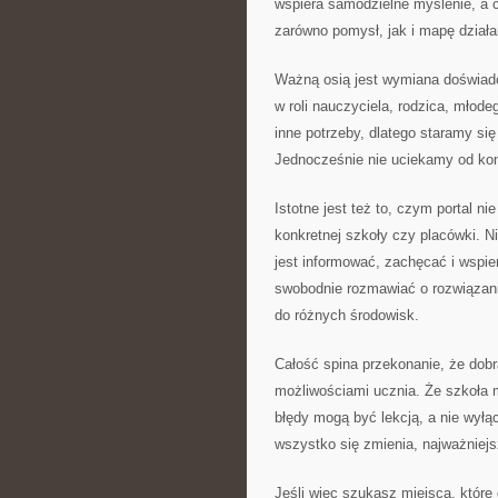
wspiera samodzielne myślenie, a c
zarówno pomysł, jak i mapę działa
Ważną osią jest wymiana doświadc
w roli nauczyciela, rodzica, młod
inne potrzeby, dlatego staramy s
Jednocześnie nie uciekamy od kon
Istotne jest też to, czym portal nie
konkretnej szkoły czy placówki. Nie
jest informować, zachęcać i wspi
swobodnie rozmawiać o rozwiązani
do różnych środowisk.
Całość spina przekonanie, że dob
możliwościami ucznia. Że szkoła 
błędy mogą być lekcją, a nie wył
wszystko się zmienia, najważniejsz
Jeśli więc szukasz miejsca, które