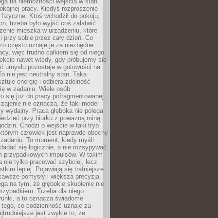
ega na niemożności wejścia w stan
pokojnej pracy. Kiedyś rozproszenie
j fizyczne. Ktoś wchodził do pokoju,
fon, trzeba było wyjść coś załatwić.
zenie mieszka w urządzeniu, które
i przy sobie przez cały dzień. Co
zo często uznaje je za niezbędne
acy, więc trudno całkiem się od niego
ekcie nawet wtedy, gdy próbujemy się
ść umysłu pozostaje w gotowości na
To nie jest neutralny stan. Taka
ztuje energię i odbiera zdolność
ię w zadaniu. Wiele osób
o się już do pracy pofragmentowanej,
zajenie nie oznacza, że taki model
zy wydajny. Praca głęboka nie polega
iedzieć przy biurku z poważną miną
godzin. Chodzi o wejście w taki tryb
 którym człowiek jest naprawdę obecny
 zadaniu. To moment, kiedy myśli
ładać się logicznie, a nie rozsypywać
 przypadkowych impulsów. W takim
 nie tylko pracować szybciej, lecz
tkim lepiej. Pojawiają się trafniejsze
kawsze pomysły i większa precyzja.
ga na tym, że głębokie skupienie nie
przypadkiem. Trzeba dla niego
runki, a to oznacza świadome
 tego, co codzienność uznaje za
jtrudniejsze jest zwykle to, że