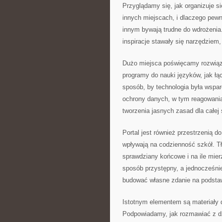
Przyglądamy się, jak organizuje się
innych miejscach, i dlaczego pew
innym bywają trudne do wdrożenia. 
inspiracje stawały się narzędziem
Dużo miejsca poświęcamy rozwiąz
programy do nauki języków, jak łąc
sposób, by technologia była wspar
ochrony danych, w tym reagowania
tworzenia jasnych zasad dla całej
Portal jest również przestrzenią d
wpływają na codzienność szkół. T
sprawdziany końcowe i na ile mie
sposób przystępny, a jednocześnie
budować własne zdanie na podstawi
Istotnym elementem są materiały d
Podpowiadamy, jak rozmawiać z dz