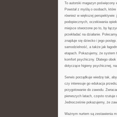
To autorski magazyn poświęcony e
Powstał z myślą o osobach, które c
również w większej perspektywie: 
podopiecznych, oczekiwania opiek
miejsce stworzone po to, by łączyć
przekładać na działanie. Polecam
znajduje się dziecko i jego postę
samodzielność, a także jak łagodn
etapach. Pokazujemy, że system to 
komfort psychiczny. Dlatego obok 
dotyczące higieny psychicznej, na
Serwis porządkuje wiedzę tak, aby
czy interesuje go edukacja przeds
przygotowanie do zawodu. Zwracam
pierwszych latach, często rzutuje
Jednocześnie pokazujemy, że zaws
Ważnym nurtem są zestawienia mi