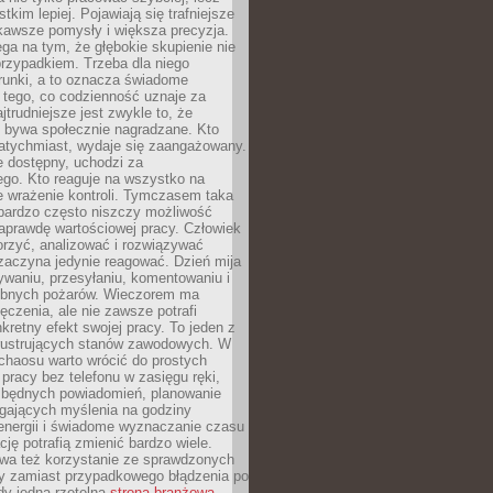
tkim lepiej. Pojawiają się trafniejsze
kawsze pomysły i większa precyzja.
ga na tym, że głębokie skupienie nie
przypadkiem. Trzeba dla niego
runki, a to oznacza świadome
 tego, co codzienność uznaje za
jtrudniejsze jest zwykle to, że
e bywa społecznie nagradzane. Kto
atychmiast, wydaje się zaangażowany.
le dostępny, uchodzi za
ego. Kto reaguje na wszystko na
e wrażenie kontroli. Tymczasem taka
bardzo często niszczy możliwość
aprawdę wartościowej pracy. Człowiek
orzyć, analizować i rozwiązywać
zaczyna jedynie reagować. Dzień mija
waniu, przesyłaniu, komentowaniu i
obnych pożarów. Wieczorem ma
czenia, ale nie zawsze potrafi
retny efekt swojej pracy. To jeden z
 frustrujących stanów zawodowych. W
chaosu warto wrócić do prostych
 pracy bez telefonu w zasięgu ręki,
zbędnych powiadomień, planowanie
ających myślenia na godziny
energii i świadome wyznaczanie czasu
ję potrafią zmienić bardzo wiele.
a też korzystanie ze sprawdzonych
zy zamiast przypadkowego błądzenia po
edy jedna rzetelna
strona branżowa