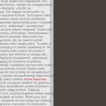
e bywa społecznie nagradzane. Kto
atychmiast, wydaje się zaangażowany.
le dostępny, uchodzi za
ego. Kto reaguje na wszystko na
e wrażenie kontroli. Tymczasem taka
bardzo często niszczy możliwość
aprawdę wartościowej pracy. Człowiek
orzyć, analizować i rozwiązywać
zaczyna jedynie reagować. Dzień mija
waniu, przesyłaniu, komentowaniu i
obnych pożarów. Wieczorem ma
czenia, ale nie zawsze potrafi
retny efekt swojej pracy. To jeden z
 frustrujących stanów zawodowych. W
chaosu warto wrócić do prostych
 pracy bez telefonu w zasięgu ręki,
zbędnych powiadomień, planowanie
ających myślenia na godziny
energii i świadome wyznaczanie czasu
ję potrafią zmienić bardzo wiele.
a też korzystanie ze sprawdzonych
zy zamiast przypadkowego błądzenia po
edy jedna rzetelna
strona branżowa
ciej rozwiązać problem niż godzina
ędzy dziesiątkami powierzchownych
 tylko udają konkret. Selekcja
est dziś częścią skupienia równie ważną
porządek na biurku. Warto przy tym
 skupienie nie jest wyłącznie kwestią
 Ogromne znaczenie ma środowisko