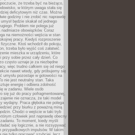
 poczucie, że trzeba być na bieżąco,
odowisko, w którym uwaga stała się
dziej deficytowym niż czas. Można
wie godziny i nie zrobić nic naprawdę
 umysł będzie skakał od jednego
ugiego. Problem nie polega już
a nadmiarze obowiązków. Coraz
ega na niemożności wejścia w stan
pokojnej pracy. Kiedyś rozproszenie
j fizyczne. Ktoś wchodził do pokoju,
fon, trzeba było wyjść coś załatwić.
zenie mieszka w urządzeniu, które
i przy sobie przez cały dzień. Co
zo często uznaje je za niezbędne
acy, więc trudno całkiem się od niego
ekcie nawet wtedy, gdy próbujemy się
ść umysłu pozostaje w gotowości na
To nie jest neutralny stan. Taka
ztuje energię i odbiera zdolność
ię w zadaniu. Wiele osób
o się już do pracy pofragmentowanej,
zajenie nie oznacza, że taki model
zy wydajny. Praca głęboka nie polega
iedzieć przy biurku z poważną miną
godzin. Chodzi o wejście w taki tryb
 którym człowiek jest naprawdę obecny
 zadaniu. To moment, kiedy myśli
ładać się logicznie, a nie rozsypywać
 przypadkowych impulsów. W takim
 nie tylko pracować szybciej, lecz