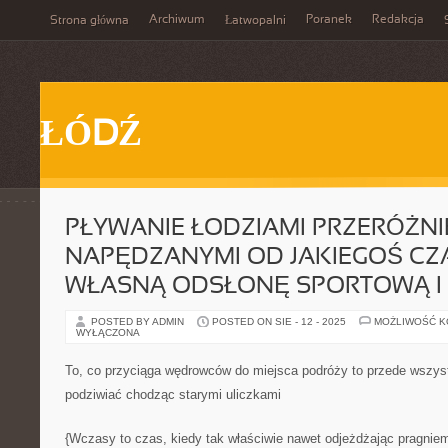
Archiwum
Poranek
Redakcja
Strona główna
Łatwopalni
ŁÓDŹ
PŁYWANIE ŁODZIAMI PRZERÓŻNI
NAPĘDZANYMI OD JAKIEGOŚ CZ
WŁASNĄ ODSŁONĘ SPORTOWĄ I
POSTED BY ADMIN
POSTED ON SIE - 12 - 2025
MOŻLIWOŚĆ 
WYŁĄCZONA
To, co przyciąga wędrowców do miejsca podróży to przede wszyst
podziwiać chodząc starymi uliczkami
{Wczasy to czas, kiedy tak właściwie nawet odjeżdżając pragnie