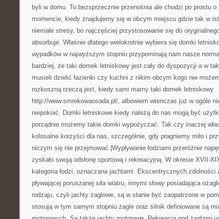
byli w domu. To bezsprzecznie przenośnia ale chodzi po prostu o
momencie, kiedy znajdujemy się w obcym miejscu gdzie tak w i
niemałe stresy, bo najczęściej przystosowanie się do oryginalne
absorbuje. Właśnie dlatego wielokrotnie wybiera się domki letnis
wypadków w najwyższym stopniu przypominają nam nasze normal
bardziej, że taki domek letniskowy jest cały do dyspozycji a w ta
musieli dzielić łazienki czy kuchni z nikim obcym kogo nie moż
rozkoszną rzeczą jest, kiedy sami mamy taki domek letniskowy
http://www.smrekowaosada.pl/, albowiem wtenczas już w ogóle ni
niepokoić. Domki letniskowe kiedy należą do nas mogą być użytk
porządnie możemy takie domki wypożyczać. Tak czy inaczej wła
kolosalne korzyści dla nas, szczególnie, gdy pragniemy miło i pr
niczym się nie przejmować.|Wypływanie łodziami przeróżnie nap
zyskało swoją odsłonę sportową i rekreacyjną. W okresie XVII-XI
kategoria łodzi, oznaczana jachtami. Ekscentrycznych zdolności 
pływającej poruszanej siła wiatru, innymi słowy posiadająca ożag
rodzaju, czyli jachty żaglowe, są w stanie być zaopatrzone w pom
stosują w tym samym stopniu żagle oraz silnik definiowane są m
motorowych. Są także jachty motorowe. Rekreacja pod żaglami u