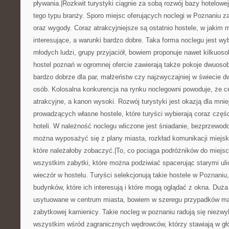
pływania.|Rozkwit turystyki ciągnie za sobą rozwój bazy hotelowe
tego typu branży. Sporo miejsc oferujących noclegi w Poznaniu 
oraz wygody. Coraz atrakcyjniejsze są ostatnio hostele, w jakim 
interesujące, a warunki bardzo dobre. Taka forma noclegu jest w
młodych ludzi, grupy przyjaciół, bowiem proponuje nawet kilkuo
hostel poznań w ogromnej ofercie zawierają także pokoje dwuoso
bardzo dobrze dla par, małżeństw czy najzwyczajniej w świecie 
osób. Kolosalna konkurencja na rynku noclegowni powoduje, że c
atrakcyjne, a kanon wysoki. Rozwój turystyki jest okazją dla mni
prowadzących własne hostele, które turyści wybierają coraz częś
hoteli. W należność noclegu wliczone jest śniadanie, bezprzewodo
można wyposażyć się z plany miasta, rozkład komunikacji miejski
które należałoby zobaczyć.|To, co pociąga podróżników do miejsc
wszystkim zabytki, które można podziwiać spacerując starymi ul
wieczór w hostelu. Turyści selekcjonują takie hostele w Poznaniu,
budynków, które ich interesują i które mogą oglądać z okna. Duża
usytuowane w centrum miasta, bowiem w szeregu przypadków ma
zabytkowej kamienicy. Takie nocleg w poznaniu radują się niezwy
wszystkim wśród zagranicznych wędrowców, którzy stawiają w gł