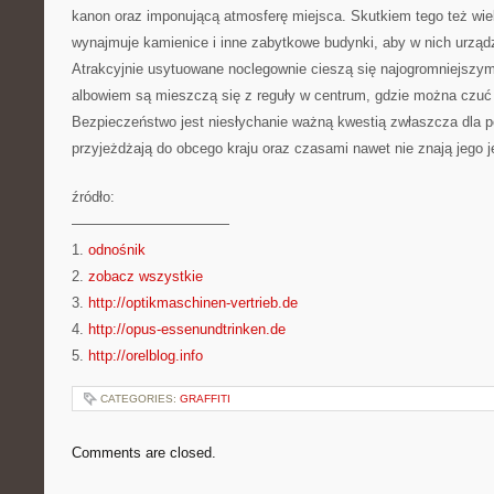
kanon oraz imponującą atmosferę miejsca. Skutkiem tego też wielu
wynajmuje kamienice i inne zabytkowe budynki, aby w nich urząd
Atrakcyjnie usytuowane noclegownie cieszą się najogromniejszy
albowiem są mieszczą się z reguły w centrum, gdzie można czuć 
Bezpieczeństwo jest niesłychanie ważną kwestią zwłaszcza dla p
przyjeżdżają do obcego kraju oraz czasami nawet nie znają jego j
źródło:
———————————
1.
odnośnik
2.
zobacz wszystkie
3.
http://optikmaschinen-vertrieb.de
4.
http://opus-essenundtrinken.de
5.
http://orelblog.info
CATEGORIES:
GRAFFITI
Comments are closed.