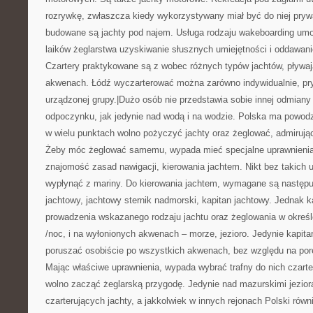
rozrywkę, zwłaszcza kiedy wykorzystywany miał być do niej pryw
budowane są jachty pod najem. Usługa rodzaju wakeboarding umo
laików żeglarstwa uzyskiwanie słusznych umiejętności i oddawani
Czartery praktykowane są z wobec różnych typów jachtów, pływa
akwenach. Łódź wyczarterować można zarówno indywidualnie, pryw
urządzonej grupy.|Dużo osób nie przedstawia sobie innej odmiany
odpoczynku, jak jedynie nad wodą i na wodzie. Polska ma powod
w wielu punktach wolno pożyczyć jachty oraz żeglować, admirują
Żeby móc żeglować samemu, wypada mieć specjalne uprawnienia,
znajomość zasad nawigacji, kierowania jachtem. Nikt bez takich
wypłynąć z mariny. Do kierowania jachtem, wymagane są następuj
jachtowy, jachtowy sternik nadmorski, kapitan jachtowy. Jednak 
prowadzenia wskazanego rodzaju jachtu oraz żeglowania w okreś
/noc, i na wyłonionych akwenach – morze, jezioro. Jedynie kapit
poruszać osobiście po wszystkich akwenach, bez względu na porę 
Mając właściwe uprawnienia, wypada wybrać trafny do nich czarte
wolno zacząć żeglarską przygodę. Jedynie nad mazurskimi jezior
czarterujących jachty, a jakkolwiek w innych rejonach Polski równ