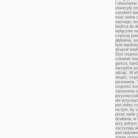
i nieustanne
stworzyły śr
zasobem bar
mieć wolne d
ważnego, bo
bodźca do dr
wyłącznie n
częściej pol
głębokiej, s
było bardzie
dzwonił tele
Dziś rozpros
człowiek nos
gorsza, bard
narzędzie pr
odciąć. W ef
skupić, czę
przerwanie. 
czujność kos
zanurzenia s
przyzwyczaił
ale przyzwyc
jest dobry c
na tym, by s
przez wiele 
działania, w
przy jednym
zaczynają uk
pod wpływem
stanie można