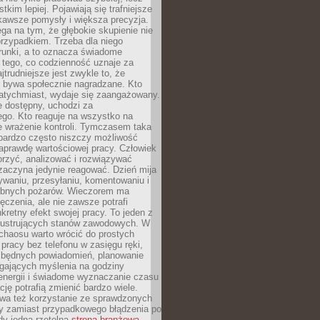
tkim lepiej. Pojawiają się trafniejsze
kawsze pomysły i większa precyzja.
ga na tym, że głębokie skupienie nie
przypadkiem. Trzeba dla niego
runki, a to oznacza świadome
 tego, co codzienność uznaje za
jtrudniejsze jest zwykle to, że
e bywa społecznie nagradzane. Kto
atychmiast, wydaje się zaangażowany.
le dostępny, uchodzi za
ego. Kto reaguje na wszystko na
e wrażenie kontroli. Tymczasem taka
bardzo często niszczy możliwość
aprawdę wartościowej pracy. Człowiek
orzyć, analizować i rozwiązywać
zaczyna jedynie reagować. Dzień mija
waniu, przesyłaniu, komentowaniu i
obnych pożarów. Wieczorem ma
czenia, ale nie zawsze potrafi
retny efekt swojej pracy. To jeden z
 frustrujących stanów zawodowych. W
chaosu warto wrócić do prostych
 pracy bez telefonu w zasięgu ręki,
zbędnych powiadomień, planowanie
ających myślenia na godziny
energii i świadome wyznaczanie czasu
ję potrafią zmienić bardzo wiele.
a też korzystanie ze sprawdzonych
zy zamiast przypadkowego błądzenia po
edy jedna rzetelna
strona branżowa