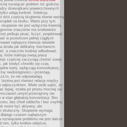
ciej rozwiązać problem niż godzina
ędzy dziesiątkami powierzchownych
 tylko udają konkret. Selekcja
est dziś częścią skupienia równie ważną
porządek na biurku. Warto przy tym
 skupienie nie jest wyłącznie kwestią
 Ogromne znaczenie ma środowisko
ktoś próbuje pisać, liczyć, projektować
wać w przestrzeni pełnej ciągłych
 nawet najlepsze intencje niewiele
a działa jak delikatny mechanizm.
bić, a znacznie trudniej odbudować.
y, które traktują swoją pracę
raz częściej zaczynają chronić swoje
, jak kiedyś chroniło się czas.
ędne karty, wyłączają komunikatory,
ziny niedostępności i przestają
za to, że nie odpowiadają
 Istotna jest również relacja między
a odpoczynkiem. Wiele osób sądzi, że
ć lepiej, trzeba po prostu mocniej się
mczasem umysł przeciążony nie
o w stan głębokiej koncentracji. Bez
ceru, bez chwil oddechu i bez zwykłej
ek może być aktywny, ale
ie skuteczny. Skupienie wymaga
 dlatego czasem najlepszym
rozwiązanie problemu nie jest dalsze
d nim, tylko krótkie odejście,