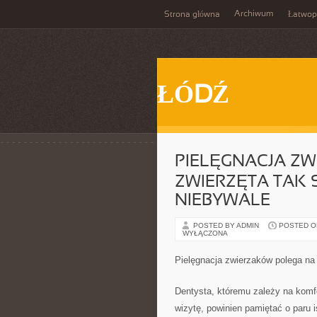
Archiwum
Strona główna
Łatwop
ŁÓDŹ
PIELĘGNACJA ZW
ZWIERZĘTA TAK S
NIEBYWALE
POSTED BY ADMIN
POSTED ON 
WYŁĄCZONA
Pielęgnacja zwierzaków polega na 
Dentysta, któremu zależy na komf
wizytę, powinien pamiętać o paru 