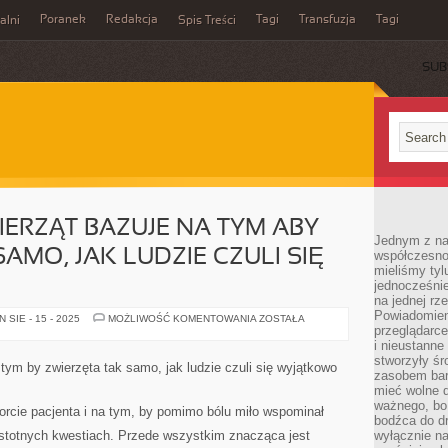
Poranek
Redakcja
Tagi
Transfuzja
Tagi
alni
Spis Treści
SUB
IERZĄT BAZUJE NA TYM ABY
Jednym z na
AMO, JAK LUDZIE CZULI SIĘ
współczesnoś
mieliśmy tyl
jednocześnie 
na jednej rz
Powiadomien
PIELĘGNACJA
SIE - 15 - 2025
MOŻLIWOŚĆ KOMENTOWANIA
ZOSTAŁA
ZWIERZĄT
przeglądarce
BAZUJE
i nieustanne
NA
stworzyły śr
TYM
tym by zwierzęta tak samo, jak ludzie czuli się wyjątkowo
ABY
zasobem bar
ZWIERZĘTA
mieć wolne d
TAK
ważnego, bo
SAMO,
orcie pacjenta i na tym, by pomimo bólu miło wspominał
JAK
bodźca do dr
LUDZIE
istotnych kwestiach. Przede wszystkim znacząca jest
wyłącznie n
CZULI