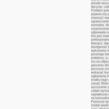
przede wszys
decyzje, cie
Problem pole
pojawia się 
stworzyć wa
ograniczanie
normalne. Na
rozproszeni
odpowiada n
Kto jest sta
profesjonaln
bieżąco, daj
dostępność 
wykonania n
przestaje tw
problemy, a 
mu na odpisy
gaszeniu dr
poczucie zmę
wskazać konk
najbardziej
środku tego 
zasad. Bloki
wyciszenie 
zadań wymag
największej 
na komunikac
Pomocne byw
źródeł wied
sieci. Nieki