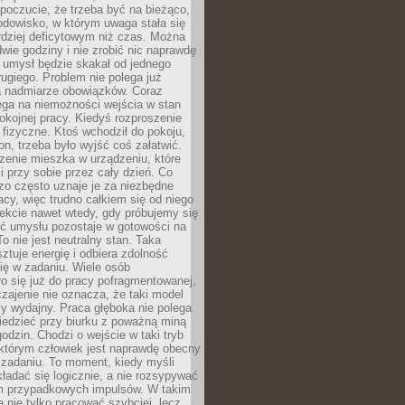
 poczucie, że trzeba być na bieżąco,
odowisko, w którym uwaga stała się
dziej deficytowym niż czas. Można
wie godziny i nie zrobić nic naprawdę
 umysł będzie skakał od jednego
ugiego. Problem nie polega już
a nadmiarze obowiązków. Coraz
ega na niemożności wejścia w stan
pokojnej pracy. Kiedyś rozproszenie
j fizyczne. Ktoś wchodził do pokoju,
fon, trzeba było wyjść coś załatwić.
zenie mieszka w urządzeniu, które
i przy sobie przez cały dzień. Co
zo często uznaje je za niezbędne
acy, więc trudno całkiem się od niego
ekcie nawet wtedy, gdy próbujemy się
ść umysłu pozostaje w gotowości na
To nie jest neutralny stan. Taka
ztuje energię i odbiera zdolność
ię w zadaniu. Wiele osób
o się już do pracy pofragmentowanej,
zajenie nie oznacza, że taki model
zy wydajny. Praca głęboka nie polega
iedzieć przy biurku z poważną miną
godzin. Chodzi o wejście w taki tryb
 którym człowiek jest naprawdę obecny
 zadaniu. To moment, kiedy myśli
ładać się logicznie, a nie rozsypywać
 przypadkowych impulsów. W takim
 nie tylko pracować szybciej, lecz