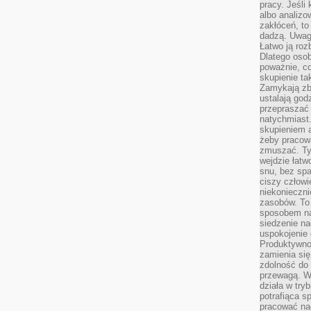
pracy. Jeśli 
albo analizo
zakłóceń, to
dadzą. Uwag
Łatwo ją roz
Dlatego osob
poważnie, co
skupienie tak
Zamykają zb
ustalają god
przepraszać 
natychmiast.
skupieniem 
żeby pracowa
zmuszać. Ty
wejdzie łatw
snu, bez spa
ciszy człowi
niekonieczn
zasobów. To
sposobem na 
siedzenie na
uspokojenie 
Produktywno
zamienia si
zdolność do 
przewagą. W
działa w try
potrafiąca s
pracować na