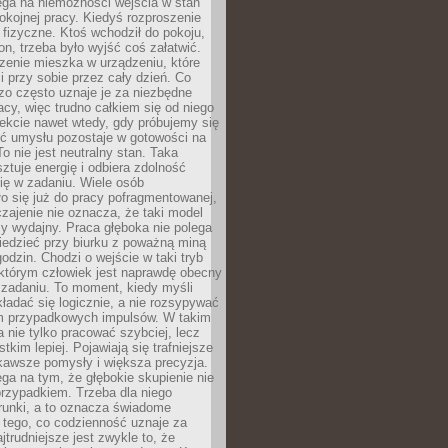
ega na niemożności wejścia w stan
pokojnej pracy. Kiedyś rozproszenie
j fizyczne. Ktoś wchodził do pokoju,
fon, trzeba było wyjść coś załatwić.
zenie mieszka w urządzeniu, które
i przy sobie przez cały dzień. Co
zo często uznaje je za niezbędne
acy, więc trudno całkiem się od niego
ekcie nawet wtedy, gdy próbujemy się
ść umysłu pozostaje w gotowości na
To nie jest neutralny stan. Taka
ztuje energię i odbiera zdolność
ię w zadaniu. Wiele osób
o się już do pracy pofragmentowanej,
zajenie nie oznacza, że taki model
zy wydajny. Praca głęboka nie polega
iedzieć przy biurku z poważną miną
godzin. Chodzi o wejście w taki tryb
 którym człowiek jest naprawdę obecny
 zadaniu. To moment, kiedy myśli
ładać się logicznie, a nie rozsypywać
 przypadkowych impulsów. W takim
 nie tylko pracować szybciej, lecz
tkim lepiej. Pojawiają się trafniejsze
kawsze pomysły i większa precyzja.
ga na tym, że głębokie skupienie nie
przypadkiem. Trzeba dla niego
runki, a to oznacza świadome
 tego, co codzienność uznaje za
jtrudniejsze jest zwykle to, że