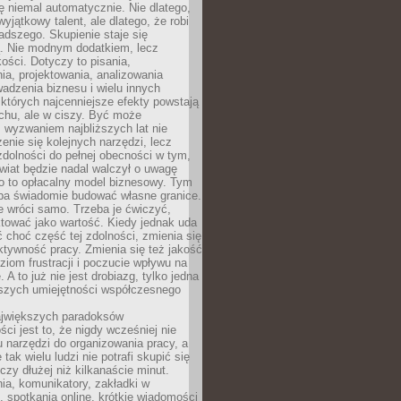
ę niemal automatycznie. Nie dlatego,
wyjątkowy talent, ale dlatego, że robi
adszego. Skupienie staje się
. Nie modnym dodatkiem, lecz
ości. Dotyczy to pisania,
a, projektowania, analizowania
adzenia biznesu i wielu innych
których najcenniejsze efekty powstają
chu, ale w ciszy. Być może
 wyzwaniem najbliższych lat nie
enie się kolejnych narzędzi, lecz
dolności do pełnej obecności w tym,
wiat będzie nadal walczył o uwagę
o to opłacalny model biznesowy. Tym
eba świadomie budować własne granice.
e wróci samo. Trzeba je ćwiczyć,
aktować jako wartość. Kiedy jednak uda
 choć część tej zdolności, zmienia się
ektywność pracy. Zmienia się też jakość
ziom frustracji i poczucie wpływu na
 A to już nie jest drobiazg, tylko jedna
jszych umiejętności współczesnego
jwiększych paradoksów
ci jest to, że nigdy wcześniej nie
u narzędzi do organizowania pracy, a
tak wielu ludzi nie potrafi skupić się
eczy dłużej niż kilkanaście minut.
ia, komunikatory, zakładki w
, spotkania online, krótkie wiadomości