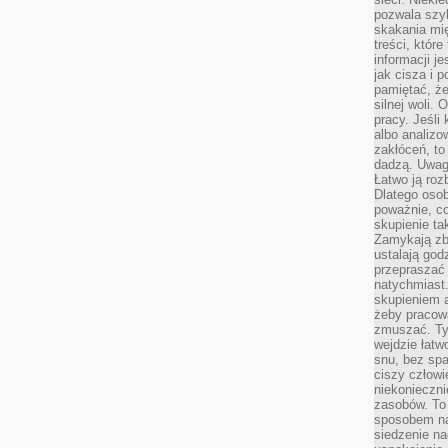
pozwala szyb
skakania mi
treści, które
informacji j
jak cisza i 
pamiętać, że
silnej woli.
pracy. Jeśli 
albo analizo
zakłóceń, to
dadzą. Uwag
Łatwo ją roz
Dlatego osob
poważnie, co
skupienie tak
Zamykają zb
ustalają god
przepraszać 
natychmiast.
skupieniem 
żeby pracowa
zmuszać. Ty
wejdzie łatw
snu, bez spa
ciszy człowi
niekonieczn
zasobów. To
sposobem na 
siedzenie na