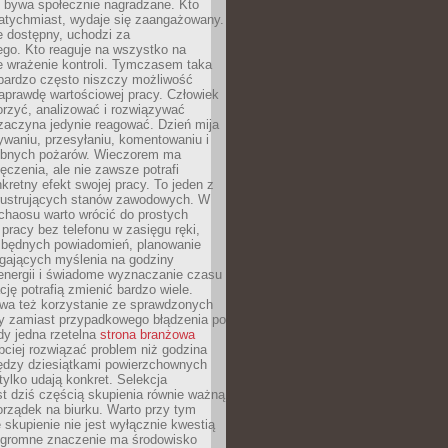
e bywa społecznie nagradzane. Kto
atychmiast, wydaje się zaangażowany.
le dostępny, uchodzi za
ego. Kto reaguje na wszystko na
e wrażenie kontroli. Tymczasem taka
bardzo często niszczy możliwość
aprawdę wartościowej pracy. Człowiek
orzyć, analizować i rozwiązywać
zaczyna jedynie reagować. Dzień mija
waniu, przesyłaniu, komentowaniu i
obnych pożarów. Wieczorem ma
czenia, ale nie zawsze potrafi
retny efekt swojej pracy. To jeden z
 frustrujących stanów zawodowych. W
chaosu warto wrócić do prostych
 pracy bez telefonu w zasięgu ręki,
zbędnych powiadomień, planowanie
ających myślenia na godziny
energii i świadome wyznaczanie czasu
ję potrafią zmienić bardzo wiele.
a też korzystanie ze sprawdzonych
zy zamiast przypadkowego błądzenia po
edy jedna rzetelna
strona branżowa
ciej rozwiązać problem niż godzina
ędzy dziesiątkami powierzchownych
 tylko udają konkret. Selekcja
est dziś częścią skupienia równie ważną
porządek na biurku. Warto przy tym
 skupienie nie jest wyłącznie kwestią
 Ogromne znaczenie ma środowisko