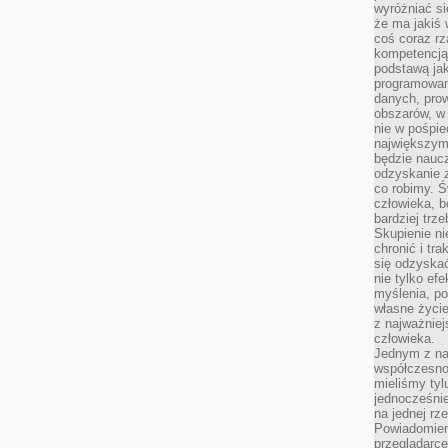
wyróżniać si
że ma jakiś 
coś coraz rz
kompetencją
podstawą jak
programowani
danych, prow
obszarów, w 
nie w pośpie
największym
będzie naucz
odzyskanie z
co robimy. Ś
człowieka, b
bardziej trz
Skupienie ni
chronić i tr
się odzyskać
nie tylko ef
myślenia, po
własne życie.
z najważnie
człowieka.
Jednym z na
współczesnoś
mieliśmy tyl
jednocześnie 
na jednej rz
Powiadomien
przeglądarce