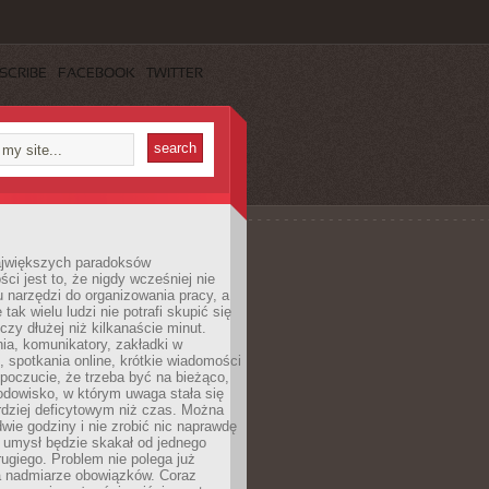
SCRIBE
FACEBOOK
TWITTER
jwiększych paradoksów
ci jest to, że nigdy wcześniej nie
u narzędzi do organizowania pracy, a
tak wielu ludzi nie potrafi skupić się
eczy dłużej niż kilkanaście minut.
ia, komunikatory, zakładki w
, spotkania online, krótkie wiadomości
 poczucie, że trzeba być na bieżąco,
odowisko, w którym uwaga stała się
dziej deficytowym niż czas. Można
wie godziny i nie zrobić nic naprawdę
 umysł będzie skakał od jednego
ugiego. Problem nie polega już
a nadmiarze obowiązków. Coraz