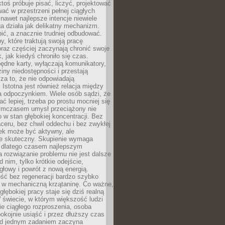
ktoś próbuje pisać, liczyć, projektować
wać w przestrzeni pełnej ciągłych
 nawet najlepsze intencje niewiele
a działa jak delikatny mechanizm.
bić, a znacznie trudniej odbudować.
y, które traktują swoją pracę
raz częściej zaczynają chronić swoje
, jak kiedyś chroniło się czas.
ędne karty, wyłączają komunikatory,
ziny niedostępności i przestają
za to, że nie odpowiadają
 Istotna jest również relacja między
a odpoczynkiem. Wiele osób sądzi, że
ć lepiej, trzeba po prostu mocniej się
mczasem umysł przeciążony nie
o w stan głębokiej koncentracji. Bez
ceru, bez chwil oddechu i bez zwykłej
ek może być aktywny, ale
ie skuteczny. Skupienie wymaga
 dlatego czasem najlepszym
rozwiązanie problemu nie jest dalsze
d nim, tylko krótkie odejście,
głowy i powrót z nową energią.
ść bez regeneracji bardzo szybko
ę w mechaniczną krzątaninę. Co ważne,
głębokiej pracy staje się dziś realną
 świecie, w którym większość ludzi
bie ciągłego rozproszenia, osoba
pokojnie usiąść i przez dłuższy czas
d jednym zadaniem zaczyna