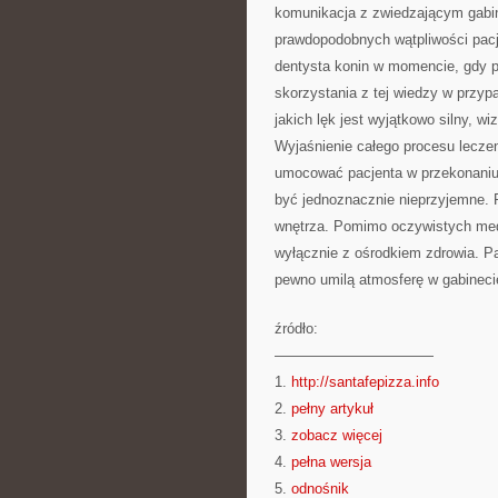
komunikacja z zwiedzającym gabin
prawdopodobnych wątpliwości pacje
dentysta konin w momencie, gdy p
skorzystania z tej wiedzy w przy
jakich lęk jest wyjątkowo silny, 
Wyjaśnienie całego procesu lecze
umocować pacjenta w przekonaniu
być jednoznacznie nieprzyjemne. 
wnętrza. Pomimo oczywistych medy
wyłącznie z ośrodkiem zdrowia. P
pewno umilą atmosferę w gabineci
źródło:
———————————
1.
http://santafepizza.info
2.
pełny artykuł
3.
zobacz więcej
4.
pełna wersja
5.
odnośnik