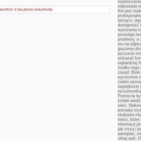
rozproszeni
odpowiada n
LIKATESY Z DALEKICH ZAKĄTKÓW
Kto jest sta
profesjonaln
bieżąco, daj
dostępność 
wykonania n
przestaje tw
problemy, a 
mu na odpisy
gaszeniu dr
poczucie zmę
wskazać konk
najbardziej
środku tego 
zasad. Bloki
wyciszenie 
zadań wymag
największej 
na komunikac
Pomocne byw
źródeł wied
sieci. Nieki
pozwala szyb
skakania mi
treści, które
informacji j
jak cisza i 
pamiętać, że
silnej woli.