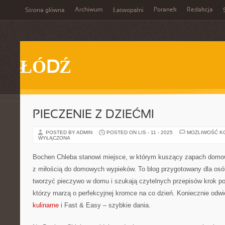
Archiwum
Poranek
Redakcja
Strona główna
Łatwopalni
ŁÓDŹ
PIECZENIE Z DZIEĆMI
POSTED BY ADMIN
POSTED ON LIS - 11 - 2025
MOŻLIWOŚĆ K
WYŁĄCZONA
Bochen Chleba stanowi miejsce, w którym kuszący zapach domo
z miłością do domowych wypieków. To blog przygotowany dla osó
tworzyć pieczywo w domu i szukają czytelnych przepisów krok po 
którzy marzą o perfekcyjnej kromce na co dzień. Koniecznie odwi
kulinarne
i Fast & Easy – szybkie dania.