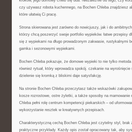
kroków, jego domowy chleb się uda. Niezależnie od tego, czy korz
czy używasz robota kuchennego, na Bochen Chleba znajdziesz al
które ułatwią Ci pracę.
Strona skierowana jest zarówno do nowicjuszy, jak i do ambitnyc
którzy chcą poszerzyć swoje portfolio wypieków. łatwe przepisy d
się z wypiekami na długo prowadzonym zakwasie, rustykalnymi 
garnka i sezonowymi wypiekami.
Bochen Chleba pokazuje, że domowe wypieki to nie tylko metoda k
również rytuał, który wprowadza spokój. czekanie na wyrośnięcie 
dzielenie się kromką z bliskimi daje satysfakcję.
Na stronie Bochen Chleba przeczytasz także wskazówki zakupowe,
kosze rozrostowe, ostre żyletki, a także sposoby na marnowanie
Chleba pełni rolę centrum kompetencji piekarskich – od uformow
wykorzystanie resztek w kreatywnych przepisach.
Charakterystyczną cechą Bochen Chleba jest czytelny styl, brak
praktyczne przykłady. Każdy opis został opracowany tak, aby sy