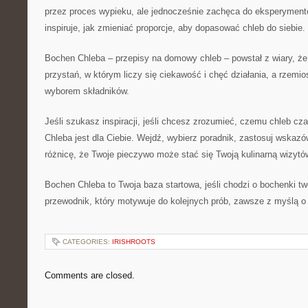
przez proces wypieku, ale jednocześnie zachęca do eksperymen
inspiruje, jak zmieniać proporcje, aby dopasować chleb do siebie.
Bochen Chleba – przepisy na domowy chleb – powstał z wiary, ż
przystań, w którym liczy się ciekawość i chęć działania, a rzemi
wyborem składników.
Jeśli szukasz inspiracji, jeśli chcesz zrozumieć, czemu chleb cz
Chleba jest dla Ciebie. Wejdź, wybierz poradnik, zastosuj wskaz
różnicę, że Twoje pieczywo może stać się Twoją kulinarną wizytó
Bochen Chleba to Twoja baza startowa, jeśli chodzi o bochenki t
przewodnik, który motywuje do kolejnych prób, zawsze z myślą o
CATEGORIES:
IRISHROOTS
Comments are closed.