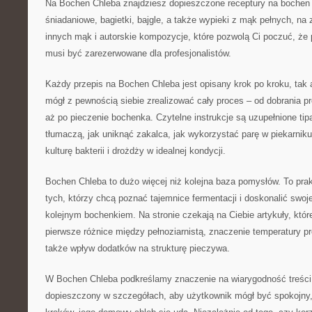
Na Bochen Chleba znajdziesz dopieszczone receptury na bochen
śniadaniowe, bagietki, bajgle, a także wypieki z mąk pełnych, na 
innych mąk i autorskie kompozycje, które pozwolą Ci poczuć, że 
musi być zarezerwowane dla profesjonalistów.
Każdy przepis na Bochen Chleba jest opisany krok po kroku, tak 
mógł z pewnością siebie zrealizować cały proces – od dobrania pr
aż po pieczenie bochenka. Czytelne instrukcje są uzupełnione tip
tłumaczą, jak uniknąć zakalca, jak wykorzystać parę w piekarniku
kulturę bakterii i drożdży w idealnej kondycji.
Bochen Chleba to dużo więcej niż kolejna baza pomysłów. To pr
tych, którzy chcą poznać tajemnice fermentacji i doskonalić swo
kolejnym bochenkiem. Na stronie czekają na Ciebie artykuły, które
pierwsze różnice między pełnoziarnistą, znaczenie temperatury pro
także wpływ dodatków na strukturę pieczywa.
W Bochen Chleba podkreślamy znaczenie na wiarygodność treści.
dopieszczony w szczegółach, aby użytkownik mógł być spokojny, 