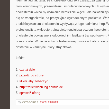
niemniej jednak taka, że cholesterol odgrywa zwłaszcza ważną ro
błon komórkowych, przewodzeniu impulsów nerwowych lub wytwar
cholesterolu wolno by wymienić heroicznie więcej, ale najważniejs
się on w organizmie, na precyzyjnie wyznaczonym poziomie. Wsz
z oddziaływaniem cholesterolu wypływają z jego nadmiaru. http://
profesjonalista wykreuje trafną dietę regulującą poziom lipoprotein
cholesterolu powiązane z odpowiednimi białkami transportowymi.
pomóc ciału. W diecie antycholesterolowej muszą odnaleźć się 
dostatnie w karnitynę i flory strączkowe
źródło:
———————————
1.
czytaj dalej
2.
przejdź do strony
3.
kliknij aby zobaczyć
4.
http://ferienwohnung-cornus.de
5.
sprawdź ofertę
CATEGORIES:
EXCELRAPORT