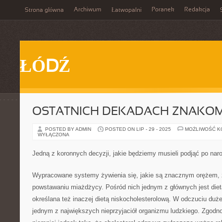
Archiwum
Poranek
Redakcja
Strona główna
Łatwopalni
ŁÓDŹ
OSTATNICH DEKADACH ZNAKOM
POSTED BY ADMIN
POSTED ON LIP - 29 - 2025
MOŻLIWOŚĆ 
WYŁĄCZONA
Jedną z koronnych decyzji, jakie będziemy musieli podjąć po nar
Wypracowane systemy żywienia się, jakie są znacznym orężem,
powstawaniu miażdżycy. Pośród nich jednym z głównych jest dieta
określana też inaczej dietą niskocholesterolową. W odczuciu dużej 
jednym z największych nieprzyjaciół organizmu ludzkiego. Zgodno