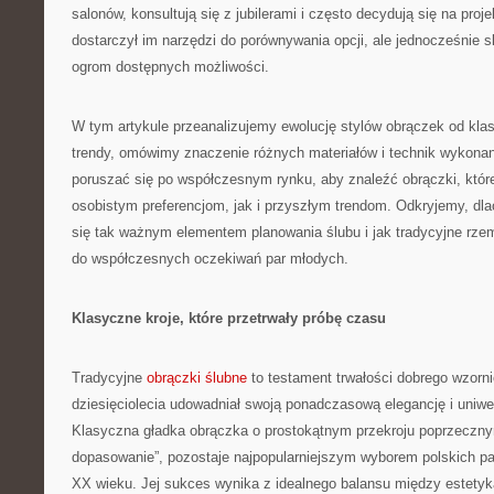
salonów, konsultują się z jubilerami i często decydują się na proj
dostarczył im narzędzi do porównywania opcji, ale jednocześnie 
ogrom dostępnych możliwości.
W tym artykule przeanalizujemy ewolucję stylów obrączek od kl
trendy, omówimy znaczenie różnych materiałów i technik wykonan
poruszać się po współczesnym rynku, aby znaleźć obrączki, któ
osobistym preferencjom, jak i przyszłym trendom. Odkryjemy, dl
się tak ważnym elementem planowania ślubu i jak tradycyjne rzemi
do współczesnych oczekiwań par młodych.
Klasyczne kroje, które przetrwały próbę czasu
Tradycyjne
obrączki ślubne
to testament trwałości dobrego wzorni
dziesięciolecia udowadniał swoją ponadczasową elegancję i uniwe
Klasyczna gładka obrączka o prostokątnym przekroju poprzeczn
dopasowanie”, pozostaje najpopularniejszym wyborem polskich pa
XX wieku. Jej sukces wynika z idealnego balansu między estetyką