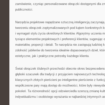
zamówienie, czyniąc personalizowane obrączki dostępnymi dla zn
publiczności.
Narzędzia projektowe napędzane sztuczną inteligencją zaczynają
tworzeniu obrączek zoptymalizowanych pod kątem konkretnych ksz
i wymagań stylu życia określonych klientów. Algorytmy uczenia 
tysiące elementów projektowych i preferencji klientów, sugerując
materiałów, proporcji i detali. Te narzędzia nie zastępują ludzkiej
zdolność jubilerów do tworzenia idealnie dopasowanych dzieł, któ
estetyczne, jak i praktyczne potrzeby każdego klienta.
Świat obrączek ślubnych przechodzi obecnie okres bezprecedens
głęboki szacunek dla tradycji z przyjęciem najnowszych technologi
klasycznych złotych pierścieni po inteligentne pierścienie z funkc
współczesne pary mają dostęp do możliwości, które były niewyob
pokoleń. Ta różnorodność opcji odzwierciedla szerszą zmianę kul
indywidualizmu i osobistego wyrażania w najbardziej intymnych a