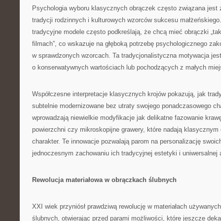
Psychologia wyboru klasycznych obrączek często związana jest 
tradycji rodzinnych i kulturowych wzorców sukcesu małżeńskiego
tradycyjne modele często podkreślają, że chcą mieć obrączki „taki
filmach”, co wskazuje na głęboką potrzebę psychologicznego zak
w sprawdzonych wzorcach. Ta tradycjonalistyczna motywacja jest
o konserwatywnych wartościach lub pochodzących z małych miej
Współczesne interpretacje klasycznych krojów pokazują, jak tra
subtelnie modernizowane bez utraty swojego ponadczasowego char
wprowadzają niewielkie modyfikacje jak delikatne fazowanie krawę
powierzchni czy mikroskopijne grawery, które nadają klasycznym
charakter. Te innowacje pozwalają parom na personalizację swoic
jednoczesnym zachowaniu ich tradycyjnej estetyki i uniwersalnej 
Rewolucja materiałowa w obrączkach ślubnych
XXI wiek przyniósł prawdziwą rewolucję w materiałach używanych
ślubnych, otwierając przed parami możliwości, które jeszcze de