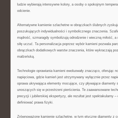
ludzie wybierają intensywne kolory, a osoby o spokojnym tempera
odcienie.
Alternatywne kamienie szlachetne w obrączkach ślubnych zyskuj
poszukujących indywidualności i symbolicznego znaczenia. Szafir
mądrość, szmaragdy symbolizują odrodzenie i wieczną miłość, a r
siłę uczuć. Ta personalizacja poprzez wybór kamieni pozwala p
obrączkach dodatkowych warstw znaczenia, które wykraczają p
małżeńską.
Technologie oprawiania kamieni ewoluowały znacząco, oferując n
napięciowa, gdzie kamień jest utrzymywany wyłącznie przez napię
oprawa ukrywająca elementy mocujące, czy pływające diamenty st
unoszących się w przestrzeni pierścienia. Te zaawansowane tech
precyzji i jubilerskiej ekspertyzy, ale rezultat jest spektakularny –
definiować prawa fizyki.
Zrównoważone kamienie szlachetne, w tym etyczne diamenty z ce