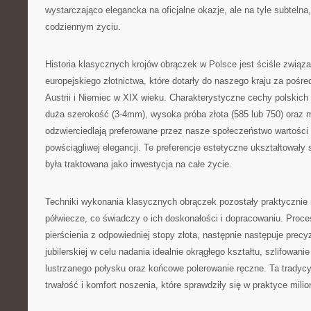
wystarczająco elegancka na oficjalne okazje, ale na tyle subteln
codziennym życiu.
Historia klasycznych krojów obrączek w Polsce jest ściśle związa
europejskiego złotnictwa, które dotarły do naszego kraju za pośr
Austrii i Niemiec w XIX wieku. Charakterystyczne cechy polskic
duża szerokość (3-4mm), wysoka próba złota (585 lub 750) oraz 
odzwierciedlają preferowane przez nasze społeczeństwo wartości t
powściągliwej elegancji. Te preferencje estetyczne ukształtowały 
była traktowana jako inwestycja na całe życie.
Techniki wykonania klasycznych obrączek pozostały praktycznie 
półwiecze, co świadczy o ich doskonałości i dopracowaniu. Proc
pierścienia z odpowiedniej stopy złota, następnie następuje precy
jubilerskiej w celu nadania idealnie okrągłego kształtu, szlifowan
lustrzanego połysku oraz końcowe polerowanie ręczne. Ta tradycy
trwałość i komfort noszenia, które sprawdziły się w praktyce mil