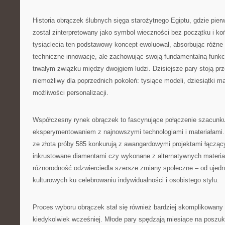
Historia obrączek ślubnych sięga starożytnego Egiptu, gdzie pierw
został zinterpretowany jako symbol wieczności bez początku i ko
tysiąclecia ten podstawowy koncept ewoluował, absorbując różne 
techniczne innowacje, ale zachowując swoją fundamentalną funkc
trwałym związku między dwojgiem ludzi. Dzisiejsze pary stoją pr
niemożliwy dla poprzednich pokoleń: tysiące modeli, dziesiątki ma
możliwości personalizacji.
Współczesny rynek obrączek to fascynujące połączenie szacunku 
eksperymentowaniem z najnowszymi technologiami i materiałami.
ze złota próby 585 konkurują z awangardowymi projektami łącząc
inkrustowane diamentami czy wykonane z alternatywnych materiałó
różnorodność odzwierciedla szersze zmiany społeczne – od ujed
kulturowych ku celebrowaniu indywidualności i osobistego stylu.
Proces wyboru obrączek stał się również bardziej skomplikowany 
kiedykolwiek wcześniej. Młode pary spędzają miesiące na poszuk