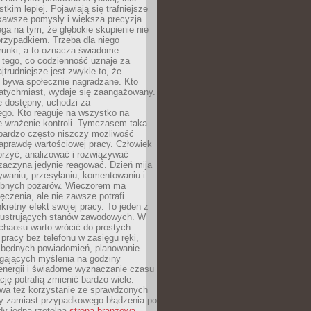
tkim lepiej. Pojawiają się trafniejsze
kawsze pomysły i większa precyzja.
ga na tym, że głębokie skupienie nie
przypadkiem. Trzeba dla niego
runki, a to oznacza świadome
 tego, co codzienność uznaje za
jtrudniejsze jest zwykle to, że
e bywa społecznie nagradzane. Kto
atychmiast, wydaje się zaangażowany.
le dostępny, uchodzi za
ego. Kto reaguje na wszystko na
e wrażenie kontroli. Tymczasem taka
bardzo często niszczy możliwość
aprawdę wartościowej pracy. Człowiek
orzyć, analizować i rozwiązywać
zaczyna jedynie reagować. Dzień mija
waniu, przesyłaniu, komentowaniu i
obnych pożarów. Wieczorem ma
czenia, ale nie zawsze potrafi
retny efekt swojej pracy. To jeden z
 frustrujących stanów zawodowych. W
chaosu warto wrócić do prostych
 pracy bez telefonu w zasięgu ręki,
zbędnych powiadomień, planowanie
ających myślenia na godziny
energii i świadome wyznaczanie czasu
ję potrafią zmienić bardzo wiele.
a też korzystanie ze sprawdzonych
zy zamiast przypadkowego błądzenia po
edy jedna rzetelna
strona branżowa