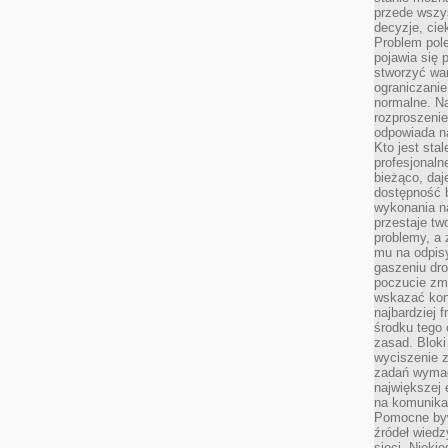
przede wszys
decyzje, cie
Problem pole
pojawia się 
stworzyć wa
ograniczanie
normalne. Na
rozproszeni
odpowiada n
Kto jest sta
profesjonaln
bieżąco, daj
dostępność 
wykonania n
przestaje tw
problemy, a 
mu na odpisy
gaszeniu dr
poczucie zmę
wskazać konk
najbardziej
środku tego 
zasad. Bloki
wyciszenie 
zadań wymag
największej 
na komunikac
Pomocne byw
źródeł wied
sieci. Nieki