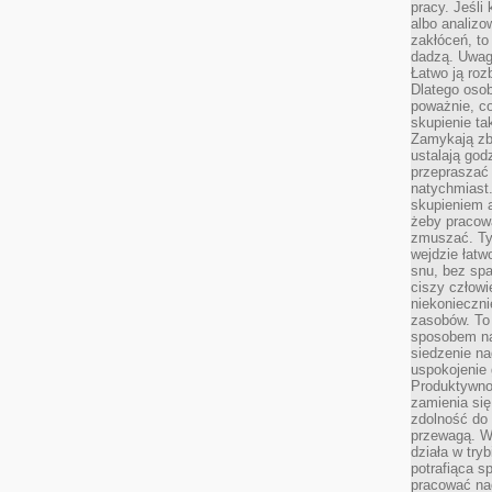
pracy. Jeśli 
albo analizo
zakłóceń, to
dadzą. Uwag
Łatwo ją roz
Dlatego osob
poważnie, co
skupienie tak
Zamykają zb
ustalają god
przepraszać 
natychmiast.
skupieniem 
żeby pracowa
zmuszać. Ty
wejdzie łatw
snu, bez spa
ciszy człowi
niekonieczn
zasobów. To
sposobem na 
siedzenie na
uspokojenie 
Produktywno
zamienia si
zdolność do 
przewagą. W
działa w try
potrafiąca s
pracować na