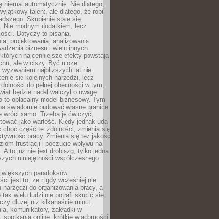
ę niemal automatycznie. Nie dlatego,
wyjątkowy talent, ale dlatego, że robi
adszego. Skupienie staje się
. Nie modnym dodatkiem, lecz
ości. Dotyczy to pisania,
a, projektowania, analizowania
adzenia biznesu i wielu innych
których najcenniejsze efekty powstają
chu, ale w ciszy. Być może
 wyzwaniem najbliższych lat nie
enie się kolejnych narzędzi, lecz
dolności do pełnej obecności w tym,
wiat będzie nadal walczył o uwagę
o to opłacalny model biznesowy. Tym
eba świadomie budować własne granice.
e wróci samo. Trzeba je ćwiczyć,
aktować jako wartość. Kiedy jednak uda
 choć część tej zdolności, zmienia się
ektywność pracy. Zmienia się też jakość
ziom frustracji i poczucie wpływu na
 A to już nie jest drobiazg, tylko jedna
jszych umiejętności współczesnego
jwiększych paradoksów
ci jest to, że nigdy wcześniej nie
u narzędzi do organizowania pracy, a
tak wielu ludzi nie potrafi skupić się
eczy dłużej niż kilkanaście minut.
ia, komunikatory, zakładki w
, spotkania online, krótkie wiadomości