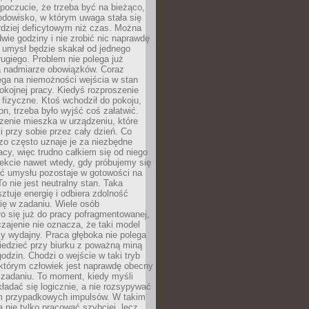
 poczucie, że trzeba być na bieżąco,
odowisko, w którym uwaga stała się
dziej deficytowym niż czas. Można
wie godziny i nie zrobić nic naprawdę
 umysł będzie skakał od jednego
ugiego. Problem nie polega już
a nadmiarze obowiązków. Coraz
ega na niemożności wejścia w stan
pokojnej pracy. Kiedyś rozproszenie
j fizyczne. Ktoś wchodził do pokoju,
fon, trzeba było wyjść coś załatwić.
zenie mieszka w urządzeniu, które
i przy sobie przez cały dzień. Co
zo często uznaje je za niezbędne
acy, więc trudno całkiem się od niego
ekcie nawet wtedy, gdy próbujemy się
ść umysłu pozostaje w gotowości na
To nie jest neutralny stan. Taka
ztuje energię i odbiera zdolność
ię w zadaniu. Wiele osób
o się już do pracy pofragmentowanej,
zajenie nie oznacza, że taki model
zy wydajny. Praca głęboka nie polega
iedzieć przy biurku z poważną miną
godzin. Chodzi o wejście w taki tryb
 którym człowiek jest naprawdę obecny
 zadaniu. To moment, kiedy myśli
ładać się logicznie, a nie rozsypywać
 przypadkowych impulsów. W takim
 nie tylko pracować szybciej, lecz