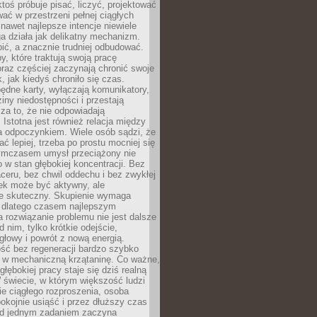
ktoś próbuje pisać, liczyć, projektować
wać w przestrzeni pełnej ciągłych
 nawet najlepsze intencje niewiele
a działa jak delikatny mechanizm.
bić, a znacznie trudniej odbudować.
y, które traktują swoją pracę
raz częściej zaczynają chronić swoje
, jak kiedyś chroniło się czas.
ędne karty, wyłączają komunikatory,
ziny niedostępności i przestają
za to, że nie odpowiadają
 Istotna jest również relacja między
a odpoczynkiem. Wiele osób sądzi, że
ć lepiej, trzeba po prostu mocniej się
mczasem umysł przeciążony nie
o w stan głębokiej koncentracji. Bez
ceru, bez chwil oddechu i bez zwykłej
ek może być aktywny, ale
ie skuteczny. Skupienie wymaga
 dlatego czasem najlepszym
rozwiązanie problemu nie jest dalsze
d nim, tylko krótkie odejście,
głowy i powrót z nową energią.
ść bez regeneracji bardzo szybko
ę w mechaniczną krzątaninę. Co ważne,
głębokiej pracy staje się dziś realną
 świecie, w którym większość ludzi
bie ciągłego rozproszenia, osoba
pokojnie usiąść i przez dłuższy czas
d jednym zadaniem zaczyna