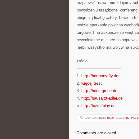
rozpatrzyć, nawet nie zdajemy sob
powodzeniu urządzonej konferencj
obejmują liczbę cztery, bowiem to 
będzie spotkanie powinna wychodzi
targowe. I na zakończenie wnętrz
newralgiczne miejsce najpoprawniej
mebli wszystko ma wpływ na sukc
źródło:
———————————
1.
http://harmony-fly.de
2.
więcej treści
3.
http://haus-grebe.de
4.
http://hausarzt-adler.de
5.
http://have2play.de
CATEGORIES:
BEZPIECZEŃSTWO N
Comments are closed.