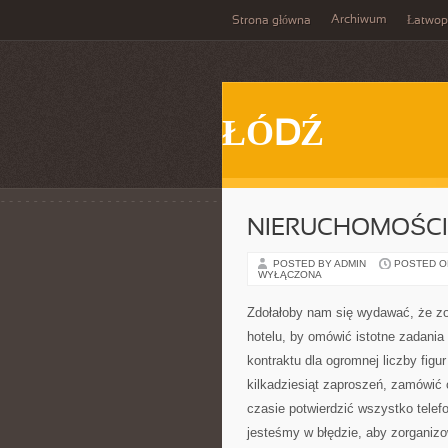
Archiwum
Strona główna
Łatwop
ŁÓDŹ
NIERUCHOMOŚCI
POSTED BY ADMIN
POSTED ON 
WYŁĄCZONA
Zdołałoby nam się wydawać, że zor
hotelu, by omówić istotne zadania
kontraktu dla ogromnej liczby fig
kilkadziesiąt zaproszeń, zamówić 
czasie potwierdzić wszystko telef
jesteśmy w błędzie, aby zorganiz