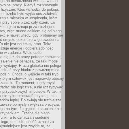
ega na niemożności wejścia w stan
pokojnej pracy. Kiedyś rozproszenie
j fizyczne. Ktoś wchodził do pokoju,
fon, trzeba było wyjść coś załatwić.
zenie mieszka w urządzeniu, które
i przy sobie przez cały dzień. Co
zo często uznaje je za niezbędne
acy, więc trudno całkiem się od niego
ekcie nawet wtedy, gdy próbujemy się
ść umysłu pozostaje w gotowości na
To nie jest neutralny stan. Taka
ztuje energię i odbiera zdolność
ię w zadaniu. Wiele osób
o się już do pracy pofragmentowanej,
zajenie nie oznacza, że taki model
zy wydajny. Praca głęboka nie polega
iedzieć przy biurku z poważną miną
godzin. Chodzi o wejście w taki tryb
 którym człowiek jest naprawdę obecny
 zadaniu. To moment, kiedy myśli
ładać się logicznie, a nie rozsypywać
 przypadkowych impulsów. W takim
 nie tylko pracować szybciej, lecz
tkim lepiej. Pojawiają się trafniejsze
kawsze pomysły i większa precyzja.
ga na tym, że głębokie skupienie nie
przypadkiem. Trzeba dla niego
runki, a to oznacza świadome
 tego, co codzienność uznaje za
jtrudniejsze jest zwykle to, że