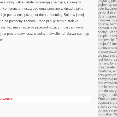
częściej pol
ie sprawy, jakie detale odgrywają znaczącą sprawę w
głębokiej, s
i. Konferencje muszą być organizowane w dniach, jakie
było bardzie
dzwonił tele
daje pecha najlepsza jest data z ósemką. Sala, w jakiej
Dziś rozpros
człowiek nos
ć na północny zachód – tego pilnuje termin stoiska
gorsza, bard
e sali też ma znaczenie przewodniczący musi zajmować
narzędzie pr
odciąć. W ef
 na prosto drzwi oraz w pełnym świetle itd. Barwa sali, typ
skupić, czę
es.
przerwanie. 
czujność kos
zanurzenia s
przyzwyczaił
ale przyzwyc
jest dobry c
na tym, by s
przez wiele 
działania, w
przy jednym
zaczynają uk
pod wpływem
stanie można
przede wszys
decyzje, cie
Problem pole
A WODZIE
pojawia się 
stworzyć wa
ograniczanie
normalne. Na