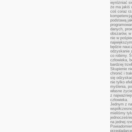
wyróżniać si
że ma jakiś 
coś coraz rz
kompetencją
podstawą jak
programowani
danych, prow
obszarów, w 
nie w pośpie
największym
będzie naucz
odzyskanie z
co robimy. Ś
człowieka, b
bardziej trz
Skupienie ni
chronić i tr
się odzyskać
nie tylko ef
myślenia, po
własne życie.
z najważnie
człowieka.
Jednym z na
współczesnoś
mieliśmy tyl
jednocześnie 
na jednej rz
Powiadomien
przeglądarce