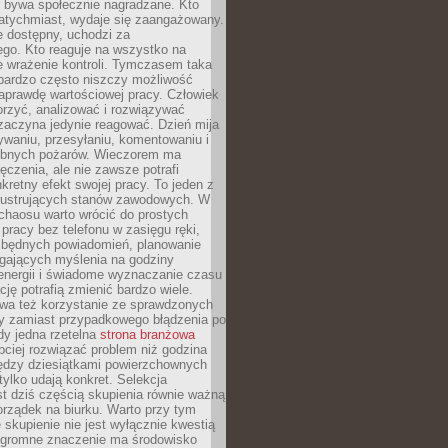
e bywa społecznie nagradzane. Kto
atychmiast, wydaje się zaangażowany.
le dostępny, uchodzi za
ego. Kto reaguje na wszystko na
e wrażenie kontroli. Tymczasem taka
bardzo często niszczy możliwość
aprawdę wartościowej pracy. Człowiek
orzyć, analizować i rozwiązywać
zaczyna jedynie reagować. Dzień mija
waniu, przesyłaniu, komentowaniu i
obnych pożarów. Wieczorem ma
czenia, ale nie zawsze potrafi
retny efekt swojej pracy. To jeden z
 frustrujących stanów zawodowych. W
chaosu warto wrócić do prostych
 pracy bez telefonu w zasięgu ręki,
zbędnych powiadomień, planowanie
ających myślenia na godziny
energii i świadome wyznaczanie czasu
ję potrafią zmienić bardzo wiele.
a też korzystanie ze sprawdzonych
zy zamiast przypadkowego błądzenia po
edy jedna rzetelna
strona branżowa
ciej rozwiązać problem niż godzina
ędzy dziesiątkami powierzchownych
 tylko udają konkret. Selekcja
est dziś częścią skupienia równie ważną
porządek na biurku. Warto przy tym
 skupienie nie jest wyłącznie kwestią
 Ogromne znaczenie ma środowisko