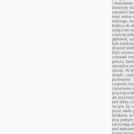
i nieustanne
stworzyły śr
zasobem bar
mieć wolne d
ważnego, bo
bodźca do dr
wyłącznie n
częściej pol
głębokiej, s
było bardzie
dzwonił tele
Dziś rozpros
człowiek nos
gorsza, bard
narzędzie pr
odciąć. W ef
skupić, czę
przerwanie. 
czujność kos
zanurzenia s
przyzwyczaił
ale przyzwyc
jest dobry c
na tym, by s
przez wiele 
działania, w
przy jednym
zaczynają uk
pod wpływem
stanie można