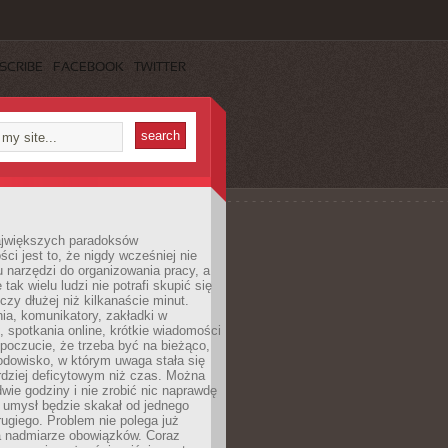
SCRIBE
FACEBOOK
TWITTER
jwiększych paradoksów
ci jest to, że nigdy wcześniej nie
u narzędzi do organizowania pracy, a
tak wielu ludzi nie potrafi skupić się
eczy dłużej niż kilkanaście minut.
ia, komunikatory, zakładki w
, spotkania online, krótkie wiadomości
 poczucie, że trzeba być na bieżąco,
odowisko, w którym uwaga stała się
dziej deficytowym niż czas. Można
wie godziny i nie zrobić nic naprawdę
 umysł będzie skakał od jednego
ugiego. Problem nie polega już
a nadmiarze obowiązków. Coraz