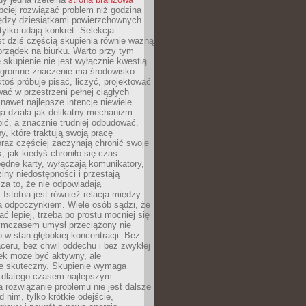
ciej rozwiązać problem niż godzina
ędzy dziesiątkami powierzchownych
 tylko udają konkret. Selekcja
est dziś częścią skupienia równie ważną
porządek na biurku. Warto przy tym
 skupienie nie jest wyłącznie kwestią
 Ogromne znaczenie ma środowisko
ktoś próbuje pisać, liczyć, projektować
wać w przestrzeni pełnej ciągłych
 nawet najlepsze intencje niewiele
a działa jak delikatny mechanizm.
bić, a znacznie trudniej odbudować.
y, które traktują swoją pracę
raz częściej zaczynają chronić swoje
, jak kiedyś chroniło się czas.
ędne karty, wyłączają komunikatory,
ziny niedostępności i przestają
za to, że nie odpowiadają
 Istotna jest również relacja między
a odpoczynkiem. Wiele osób sądzi, że
ć lepiej, trzeba po prostu mocniej się
mczasem umysł przeciążony nie
o w stan głębokiej koncentracji. Bez
ceru, bez chwil oddechu i bez zwykłej
ek może być aktywny, ale
ie skuteczny. Skupienie wymaga
 dlatego czasem najlepszym
rozwiązanie problemu nie jest dalsze
d nim, tylko krótkie odejście,