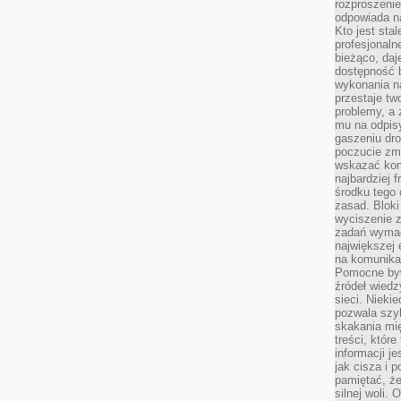
rozproszeni
odpowiada n
Kto jest sta
profesjonaln
bieżąco, daj
dostępność 
wykonania n
przestaje tw
problemy, a 
mu na odpisy
gaszeniu dr
poczucie zmę
wskazać konk
najbardziej
środku tego 
zasad. Bloki
wyciszenie 
zadań wymag
największej 
na komunikac
Pomocne byw
źródeł wied
sieci. Nieki
pozwala szyb
skakania mi
treści, które
informacji j
jak cisza i 
pamiętać, że
silnej woli.