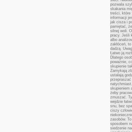
pozwala szyb
skakania mi
treści, które
informacji j
jak cisza i 
pamiętać, że
silnej woli.
pracy. Jeśli 
albo analizo
zakłóceń, to
dadzą. Uwag
Łatwo ją roz
Dlatego osob
poważnie, co
skupienie tak
Zamykają zb
ustalają god
przepraszać 
natychmiast.
skupieniem 
żeby pracowa
zmuszać. Ty
wejdzie łatw
snu, bez spa
ciszy człowi
niekonieczn
zasobów. To
sposobem na 
siedzenie na