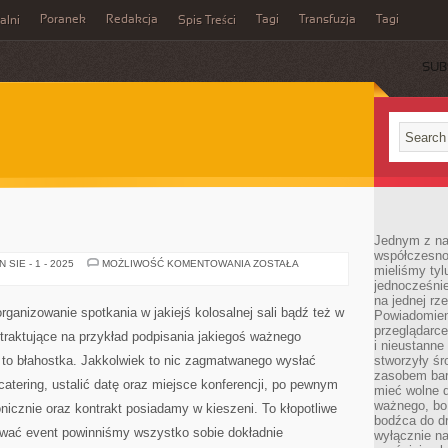
Poranek
Redakcja
Tagi
Transfuzja
Tagi
alni
Spis Treści
SUB
Jednym z na
współczesnoś
NIERUCHOMOŚCI
SIE - 1 - 2025
MOŻLIWOŚĆ KOMENTOWANIA
ZOSTAŁA
mieliśmy tyl
jednocześnie 
na jednej rz
ganizowanie spotkania w jakiejś kolosalnej sali bądź też w
Powiadomien
przeglądarce
 traktujące na przykład podpisania jakiegoś ważnego
i nieustanne
ur to błahostka. Jakkolwiek to nic zagmatwanego wysłać
stworzyły śr
zasobem bar
catering, ustalić datę oraz miejsce konferencji, po pewnym
mieć wolne d
ważnego, bo
onicznie oraz kontrakt posiadamy w kieszeni. To kłopotliwe
bodźca do dr
ować event powinniśmy wszystko sobie dokładnie
wyłącznie n