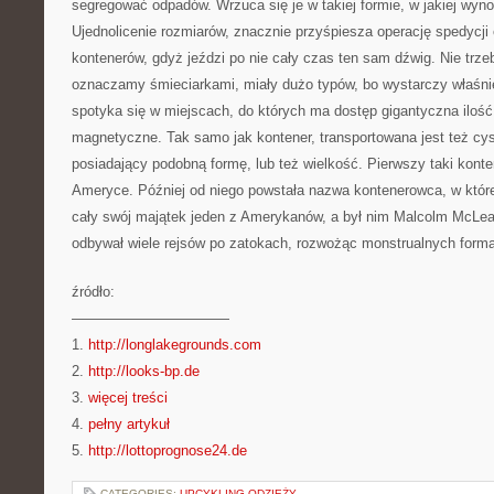
segregować odpadów. Wrzuca się je w takiej formie, w jakiej wyno
Ujednolicenie rozmiarów, znacznie przyśpiesza operację spedycji
kontenerów, gdyż jeździ po nie cały czas ten sam dźwig. Nie trzeb
oznaczamy śmieciarkami, miały dużo typów, bo wystarczy właśnie
spotyka się w miejscach, do których ma dostęp gigantyczna ilość
magnetyczne. Tak samo jak kontener, transportowana jest też cys
posiadający podobną formę, lub też wielkość. Pierwszy taki kont
Ameryce. Później od niego powstała nazwa kontenerowca, w któ
cały swój majątek jeden z Amerykanów, a był nim Malcolm McLean
odbywał wiele rejsów po zatokach, rozwożąc monstrualnych forma
źródło:
———————————
1.
http://longlakegrounds.com
2.
http://looks-bp.de
3.
więcej treści
4.
pełny artykuł
5.
http://lottoprognose24.de
CATEGORIES:
UPCYKLING ODZIEŻY