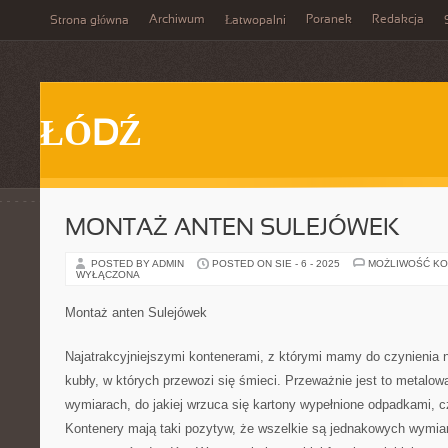
Archiwum
Poranek
Redakcja
Strona główna
Łatwopalni
ŁÓDŹ
MONTAŻ ANTEN SULEJÓWEK
POSTED BY ADMIN
POSTED ON SIE - 6 - 2025
MOŻLIWOŚĆ K
WYŁĄCZONA
Montaż anten Sulejówek
Najatrakcyjniejszymi kontenerami, z którymi mamy do czynienia 
kubły, w których przewozi się śmieci. Przeważnie jest to metalo
wymiarach, do jakiej wrzuca się kartony wypełnione odpadkami, c
Kontenery mają taki pozytyw, że wszelkie są jednakowych wymiar