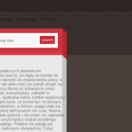
SCRIBE
FACEBOOK
TWITTER
jwiększych paradoksów
ci jest to, że nigdy wcześniej nie
u narzędzi do organizowania pracy, a
tak wielu ludzi nie potrafi skupić się
eczy dłużej niż kilkanaście minut.
ia, komunikatory, zakładki w
, spotkania online, krótkie wiadomości
 poczucie, że trzeba być na bieżąco,
odowisko, w którym uwaga stała się
dziej deficytowym niż czas. Można
wie godziny i nie zrobić nic naprawdę
 umysł będzie skakał od jednego
ugiego. Problem nie polega już
a nadmiarze obowiązków. Coraz