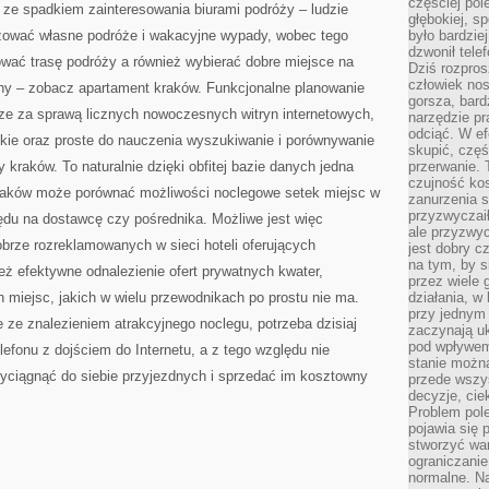
częściej pol
 ze spadkiem zainteresowania biurami podróży – ludzie
głębokiej, s
zować własne podróże i wakacyjne wypady, wobec tego
było bardzie
dzwonił tele
wać trasę podróży a również wybierać dobre miejsce na
Dziś rozpros
człowiek nos
ziny – zobacz apartament kraków. Funkcjonalne planowanie
gorsza, bard
rze za sprawą licznych nowoczesnych witryn internetowych,
narzędzie pr
odciąć. W ef
kie oraz proste do nauczenia wyszukiwanie i porównywanie
skupić, czę
 kraków. To naturalnie dzięki obfitej bazie danych jedna
przerwanie. 
czujność kos
raków może porównać możliwości noclegowe setek miejsc w
zanurzenia s
przyzwyczaił
ędu na dostawcę czy pośrednika. Możliwe jest więc
ale przyzwyc
obrze rozreklamowanych w sieci hoteli oferujących
jest dobry c
na tym, by s
eż efektywne odnalezienie ofert prywatnych kwater,
przez wiele 
 miejsc, jakich w wielu przewodnikach po prostu nie ma.
działania, w
przy jednym
e ze znalezieniem atrakcyjnego noclegu, potrzeba dzisiaj
zaczynają uk
pod wpływem
lefonu z dojściem do Internetu, a z tego względu nie
stanie można
yciągnąć do siebie przyjezdnych i sprzedać im kosztowny
przede wszys
decyzje, cie
Problem pole
pojawia się 
stworzyć wa
ograniczanie
normalne. Na