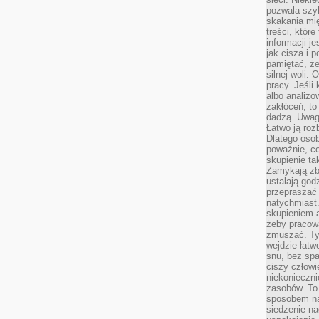
pozwala szyb
skakania mi
treści, które
informacji j
jak cisza i 
pamiętać, że
silnej woli.
pracy. Jeśli 
albo analizo
zakłóceń, to
dadzą. Uwag
Łatwo ją roz
Dlatego osob
poważnie, co
skupienie tak
Zamykają zb
ustalają god
przepraszać 
natychmiast.
skupieniem 
żeby pracowa
zmuszać. Ty
wejdzie łatw
snu, bez spa
ciszy człowi
niekonieczn
zasobów. To
sposobem na 
siedzenie na