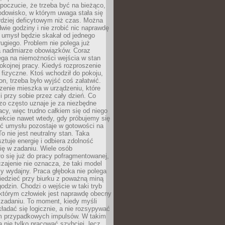
 poczucie, że trzeba być na bieżąco,
odowisko, w którym uwaga stała się
dziej deficytowym niż czas. Można
wie godziny i nie zrobić nic naprawdę
 umysł będzie skakał od jednego
ugiego. Problem nie polega już
a nadmiarze obowiązków. Coraz
ega na niemożności wejścia w stan
pokojnej pracy. Kiedyś rozproszenie
j fizyczne. Ktoś wchodził do pokoju,
fon, trzeba było wyjść coś załatwić.
zenie mieszka w urządzeniu, które
i przy sobie przez cały dzień. Co
zo często uznaje je za niezbędne
acy, więc trudno całkiem się od niego
ekcie nawet wtedy, gdy próbujemy się
ść umysłu pozostaje w gotowości na
To nie jest neutralny stan. Taka
ztuje energię i odbiera zdolność
ię w zadaniu. Wiele osób
o się już do pracy pofragmentowanej,
zajenie nie oznacza, że taki model
zy wydajny. Praca głęboka nie polega
iedzieć przy biurku z poważną miną
godzin. Chodzi o wejście w taki tryb
 którym człowiek jest naprawdę obecny
 zadaniu. To moment, kiedy myśli
ładać się logicznie, a nie rozsypywać
 przypadkowych impulsów. W takim
 nie tylko pracować szybciej, lecz