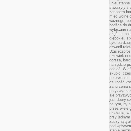
i nieustanne
stworzyły śr
zasobem bar
mieć wolne d
ważnego, bo
bodźca do dr
wyłącznie n
częściej pol
głębokiej, s
było bardzie
dzwonił tele
Dziś rozpros
człowiek nos
gorsza, bard
narzędzie pr
odciąć. W ef
skupić, czę
przerwanie. 
czujność kos
zanurzenia s
przyzwyczaił
ale przyzwyc
jest dobry c
na tym, by s
przez wiele 
działania, w
przy jednym
zaczynają uk
pod wpływem
stanie można