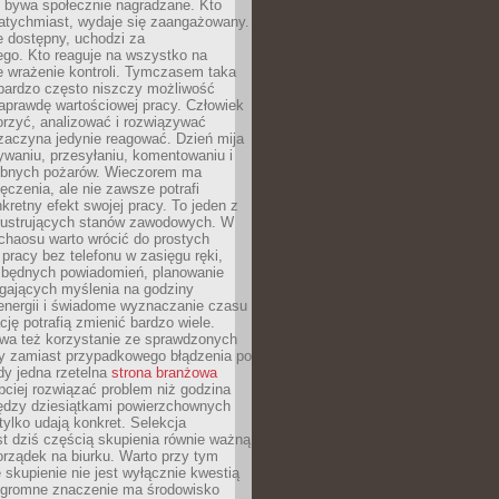
e bywa społecznie nagradzane. Kto
atychmiast, wydaje się zaangażowany.
le dostępny, uchodzi za
ego. Kto reaguje na wszystko na
e wrażenie kontroli. Tymczasem taka
bardzo często niszczy możliwość
aprawdę wartościowej pracy. Człowiek
orzyć, analizować i rozwiązywać
zaczyna jedynie reagować. Dzień mija
waniu, przesyłaniu, komentowaniu i
obnych pożarów. Wieczorem ma
czenia, ale nie zawsze potrafi
retny efekt swojej pracy. To jeden z
 frustrujących stanów zawodowych. W
chaosu warto wrócić do prostych
 pracy bez telefonu w zasięgu ręki,
zbędnych powiadomień, planowanie
ających myślenia na godziny
energii i świadome wyznaczanie czasu
ję potrafią zmienić bardzo wiele.
a też korzystanie ze sprawdzonych
zy zamiast przypadkowego błądzenia po
edy jedna rzetelna
strona branżowa
ciej rozwiązać problem niż godzina
ędzy dziesiątkami powierzchownych
 tylko udają konkret. Selekcja
est dziś częścią skupienia równie ważną
porządek na biurku. Warto przy tym
 skupienie nie jest wyłącznie kwestią
 Ogromne znaczenie ma środowisko