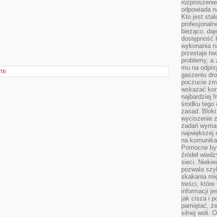
rozproszeni
odpowiada n
Kto jest sta
profesjonaln
bieżąco, daj
dostępność 
wykonania n
przestaje tw
problemy, a 
mu na odpisy
ĘTE
gaszeniu dr
poczucie zmę
wskazać konk
najbardziej
środku tego 
zasad. Bloki
wyciszenie 
zadań wymag
największej 
na komunikac
Pomocne byw
źródeł wied
sieci. Nieki
pozwala szyb
skakania mi
treści, które
informacji j
jak cisza i 
pamiętać, że
silnej woli.