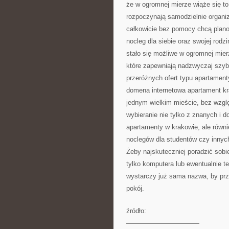
że w ogromnej mierze wiąże się to
rozpoczynają samodzielnie organi
całkowicie bez pomocy chcą plano
nocleg dla siebie oraz swojej rod
stało się możliwe w ogromnej mie
które zapewniają nadzwyczaj szyb
przeróżnych ofert typu apartamenty
domena internetowa apartament k
jednym wielkim mieście, bez wzgl
wybieranie nie tylko z znanych i d
apartamenty w krakowie, ale równi
noclegów dla studentów czy innych
Żeby najskuteczniej poradzić sobi
tylko komputera lub ewentualnie te
wystarczy już sama nazwa, by prz
pokój.
źródło:
———————————