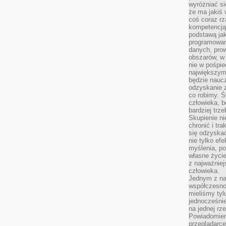
wyróżniać si
że ma jakiś 
coś coraz rz
kompetencją
podstawą jak
programowani
danych, prow
obszarów, w 
nie w pośpie
największym
będzie naucz
odzyskanie z
co robimy. Ś
człowieka, b
bardziej trz
Skupienie ni
chronić i tr
się odzyskać
nie tylko ef
myślenia, po
własne życie.
z najważnie
człowieka.
Jednym z na
współczesnoś
mieliśmy tyl
jednocześnie 
na jednej rz
Powiadomien
przeglądarce