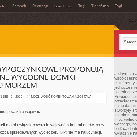
Poranek
Redakcja
Tagi
Transfuzja
Tagi
alni
Spis Treści
SUB
WYPOCZYNKOWE PROPONUJĄ
Jednym z na
LNE WYGODNE DOMKI
współczesnoś
mieliśmy tyl
D MORZEM
jednocześnie 
na jednej rz
Powiadomien
MIEJSCOWOŚCI
SIE - 2 - 2025
MOŻLIWOŚĆ KOMENTOWANIA
ZOSTAŁA
WYPOCZYNKOWE
przeglądarce
PROPONUJĄ
i nieustanne
TERAZ
ORYGINALNE
stworzyły śr
musi poważnie wojować
WYGODNE
zasobem bar
DOMKI
mieć wolne d
LETNISKOWE
NAD
ważnego, bo
eli ma obowiązek poważnie wojować o kontrahentów, bo w
MORZEM
bodźca do dr
 liczba sprzedawanych wycieczek. Nikt nie ma halucynacji,
wyłącznie n