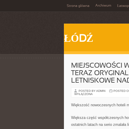
Archiwum
Strona główna
Łatwop
ŁÓDŹ
MIEJSCOWOŚCI 
TERAZ ORYGINA
LETNISKOWE NA
POSTED BY ADMIN
POSTED ON 
WYŁĄCZONA
Większość nowoczesnych hoteli 
Większa część współczesnych hot
ostatnich latach na serio zmalała