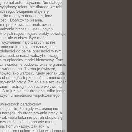
ę niemal automatycznie. Nie dlatego,
wyjątkowy talent, ale dlatego, że robi
adszego. Skupienie staje się
. Nie modnym dodatkiem, lecz
ości. Dotyczy to pisania,
a, projektowania, analizowania
adzenia biznesu i wielu innych
których najcenniejsze efekty powstają
chu, ale w ciszy. Być może
 wyzwaniem najbliższych lat nie
enie się kolejnych narzędzi, lecz
dolności do pełnej obecności w tym,
wiat będzie nadal walczył o uwagę
o to opłacalny model biznesowy. Tym
eba świadomie budować własne granice.
e wróci samo. Trzeba je ćwiczyć,
aktować jako wartość. Kiedy jednak uda
 choć część tej zdolności, zmienia się
ektywność pracy. Zmienia się też jakość
ziom frustracji i poczucie wpływu na
 A to już nie jest drobiazg, tylko jedna
jszych umiejętności współczesnego
jwiększych paradoksów
ci jest to, że nigdy wcześniej nie
u narzędzi do organizowania pracy, a
tak wielu ludzi nie potrafi skupić się
eczy dłużej niż kilkanaście minut.
ia, komunikatory, zakładki w
, spotkania online, krótkie wiadomości