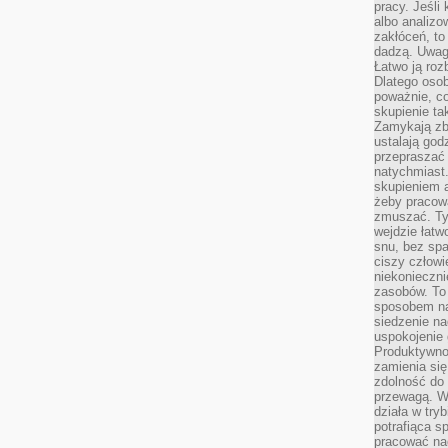
pracy. Jeśli 
albo analizo
zakłóceń, to
dadzą. Uwag
Łatwo ją roz
Dlatego osob
poważnie, co
skupienie tak
Zamykają zb
ustalają god
przepraszać 
natychmiast.
skupieniem 
żeby pracowa
zmuszać. Ty
wejdzie łatw
snu, bez spa
ciszy człowi
niekonieczn
zasobów. To
sposobem na 
siedzenie na
uspokojenie 
Produktywno
zamienia si
zdolność do 
przewagą. W
działa w try
potrafiąca s
pracować na