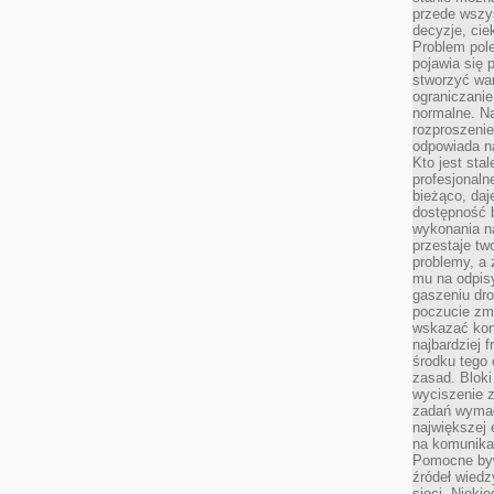
przede wszys
decyzje, cie
Problem pole
pojawia się 
stworzyć wa
ograniczanie
normalne. Na
rozproszeni
odpowiada n
Kto jest sta
profesjonaln
bieżąco, daj
dostępność 
wykonania n
przestaje tw
problemy, a 
mu na odpisy
gaszeniu dr
poczucie zmę
wskazać konk
najbardziej
środku tego 
zasad. Bloki
wyciszenie 
zadań wymag
największej 
na komunikac
Pomocne byw
źródeł wied
sieci. Nieki