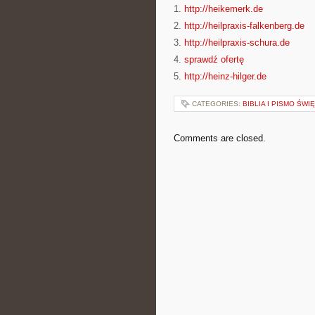
1.
http://heikemerk.de
2.
http://heilpraxis-falkenberg.de
3.
http://heilpraxis-schura.de
4.
sprawdź ofertę
5.
http://heinz-hilger.de
CATEGORIES:
BIBLIA I PISMO ŚWI
Comments are closed.