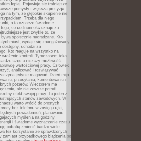
tkim lepiej. Pojawiają się trafniejsze
kawsze pomysły i większa precyzja.
ga na tym, że głębokie skupienie nie
przypadkiem. Trzeba dla niego
runki, a to oznacza świadome
 tego, co codzienność uznaje za
jtrudniejsze jest zwykle to, że
e bywa społecznie nagradzane. Kto
atychmiast, wydaje się zaangażowany.
le dostępny, uchodzi za
ego. Kto reaguje na wszystko na
e wrażenie kontroli. Tymczasem taka
bardzo często niszczy możliwość
aprawdę wartościowej pracy. Człowiek
orzyć, analizować i rozwiązywać
zaczyna jedynie reagować. Dzień mija
waniu, przesyłaniu, komentowaniu i
obnych pożarów. Wieczorem ma
czenia, ale nie zawsze potrafi
retny efekt swojej pracy. To jeden z
 frustrujących stanów zawodowych. W
chaosu warto wrócić do prostych
 pracy bez telefonu w zasięgu ręki,
zbędnych powiadomień, planowanie
ających myślenia na godziny
energii i świadome wyznaczanie czasu
ję potrafią zmienić bardzo wiele.
a też korzystanie ze sprawdzonych
zy zamiast przypadkowego błądzenia po
edy jedna rzetelna
strona branżowa