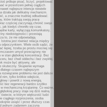
ktoś próbuje pisać, liczyć, projektować
wać w przestrzeni pełnej ciągłych
 nawet najlepsze intencje niewiele
a działa jak delikatny mechanizm.
bić, a znacznie trudniej odbudować.
y, które traktują swoją pracę
raz częściej zaczynają chronić swoje
, jak kiedyś chroniło się czas.
ędne karty, wyłączają komunikatory,
ziny niedostępności i przestają
za to, że nie odpowiadają
 Istotna jest również relacja między
a odpoczynkiem. Wiele osób sądzi, że
ć lepiej, trzeba po prostu mocniej się
mczasem umysł przeciążony nie
o w stan głębokiej koncentracji. Bez
ceru, bez chwil oddechu i bez zwykłej
ek może być aktywny, ale
ie skuteczny. Skupienie wymaga
 dlatego czasem najlepszym
rozwiązanie problemu nie jest dalsze
d nim, tylko krótkie odejście,
głowy i powrót z nową energią.
ść bez regeneracji bardzo szybko
ę w mechaniczną krzątaninę. Co ważne,
głębokiej pracy staje się dziś realną
 świecie, w którym większość ludzi
bie ciągłego rozproszenia, osoba
pokojnie usiąść i przez dłuższy czas
d jednym zadaniem zaczyna