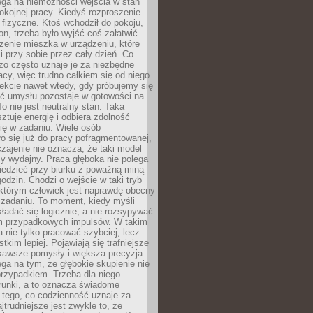
ega na niemożności wejścia w stan
pokojnej pracy. Kiedyś rozproszenie
j fizyczne. Ktoś wchodził do pokoju,
fon, trzeba było wyjść coś załatwić.
zenie mieszka w urządzeniu, które
i przy sobie przez cały dzień. Co
zo często uznaje je za niezbędne
acy, więc trudno całkiem się od niego
ekcie nawet wtedy, gdy próbujemy się
ść umysłu pozostaje w gotowości na
To nie jest neutralny stan. Taka
ztuje energię i odbiera zdolność
ię w zadaniu. Wiele osób
o się już do pracy pofragmentowanej,
zajenie nie oznacza, że taki model
zy wydajny. Praca głęboka nie polega
iedzieć przy biurku z poważną miną
godzin. Chodzi o wejście w taki tryb
 którym człowiek jest naprawdę obecny
 zadaniu. To moment, kiedy myśli
ładać się logicznie, a nie rozsypywać
 przypadkowych impulsów. W takim
 nie tylko pracować szybciej, lecz
tkim lepiej. Pojawiają się trafniejsze
kawsze pomysły i większa precyzja.
ga na tym, że głębokie skupienie nie
przypadkiem. Trzeba dla niego
runki, a to oznacza świadome
 tego, co codzienność uznaje za
jtrudniejsze jest zwykle to, że