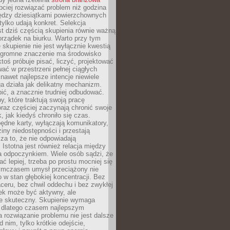
ciej rozwiązać problem niż godzina
ędzy dziesiątkami powierzchownych
 tylko udają konkret. Selekcja
est dziś częścią skupienia równie ważną
porządek na biurku. Warto przy tym
 skupienie nie jest wyłącznie kwestią
 Ogromne znaczenie ma środowisko
ktoś próbuje pisać, liczyć, projektować
wać w przestrzeni pełnej ciągłych
 nawet najlepsze intencje niewiele
a działa jak delikatny mechanizm.
bić, a znacznie trudniej odbudować.
y, które traktują swoją pracę
raz częściej zaczynają chronić swoje
, jak kiedyś chroniło się czas.
ędne karty, wyłączają komunikatory,
ziny niedostępności i przestają
za to, że nie odpowiadają
 Istotna jest również relacja między
a odpoczynkiem. Wiele osób sądzi, że
ć lepiej, trzeba po prostu mocniej się
mczasem umysł przeciążony nie
o w stan głębokiej koncentracji. Bez
ceru, bez chwil oddechu i bez zwykłej
ek może być aktywny, ale
ie skuteczny. Skupienie wymaga
 dlatego czasem najlepszym
rozwiązanie problemu nie jest dalsze
d nim, tylko krótkie odejście,