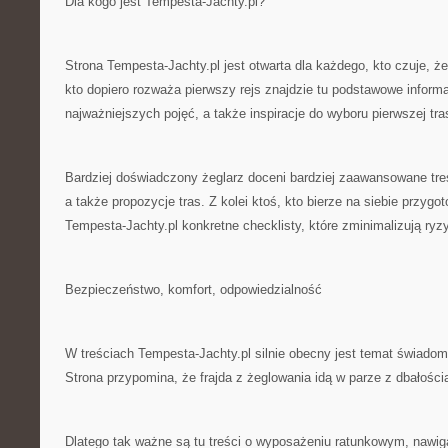
Dla kogo jest Tempesta-Jachty.pl?
Strona Tempesta-Jachty.pl jest otwarta dla każdego, kto czuje, ż
kto dopiero rozważa pierwszy rejs znajdzie tu podstawowe informa
najważniejszych pojęć, a także inspiracje do wyboru pierwszej tra
Bardziej doświadczony żeglarz doceni bardziej zaawansowane tre
a także propozycje tras. Z kolei ktoś, kto bierze na siebie przyg
Tempesta-Jachty.pl konkretne checklisty, które zminimalizują ryz
Bezpieczeństwo, komfort, odpowiedzialność
W treściach Tempesta-Jachty.pl silnie obecny jest temat świadom
Strona przypomina, że frajda z żeglowania idą w parze z dbałości
Dlatego tak ważne są tu treści o wyposażeniu ratunkowym, nawig