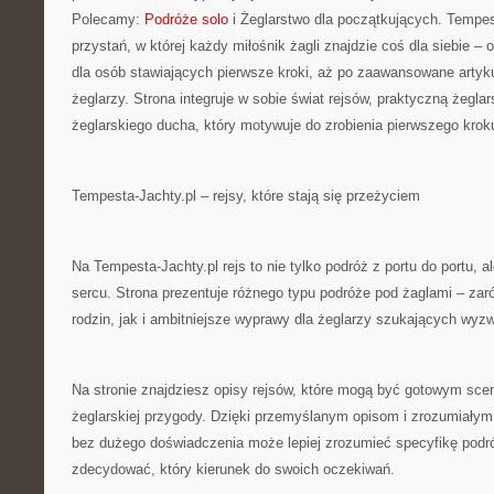
Polecamy:
Podróże solo
i Żeglarstwo dla początkujących. Tempest
przystań, w której każdy miłośnik żagli znajdzie coś dla siebie 
dla osób stawiających pierwsze kroki, aż po zaawansowane artyk
żeglarzy. Strona integruje w sobie świat rejsów, praktyczną żegla
żeglarskiego ducha, który motywuje do zrobienia pierwszego krok
Tempesta-Jachty.pl – rejsy, które stają się przeżyciem
Na Tempesta-Jachty.pl rejs to nie tylko podróż z portu do portu, 
sercu. Strona prezentuje różnego typu podróże pod żaglami – zar
rodzin, jak i ambitniejsze wyprawy dla żeglarzy szukających wyz
Na stronie znajdziesz opisy rejsów, które mogą być gotowym sc
żeglarskiej przygody. Dzięki przemyślanym opisom i zrozumiały
bez dużego doświadczenia może lepiej zrozumieć specyfikę podró
zdecydować, który kierunek do swoich oczekiwań.