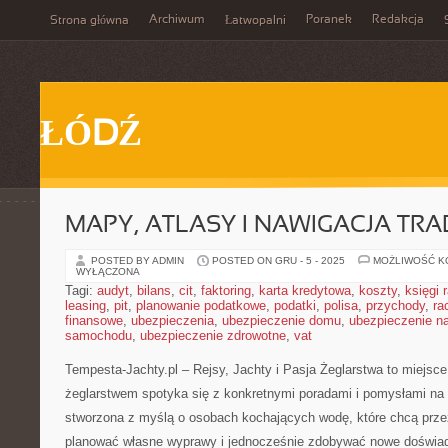
Archiwum
Poranek
Redakcja
Strona główna
Łatwopalni
ŁÓDŹ
MAPY, ATLASY I NAWIGACJA TR
POSTED BY ADMIN
POSTED ON GRU - 5 - 2025
MOŻLIWOŚĆ 
WYŁĄCZONA
Tagi:
audyt
,
bilans
,
cit
,
faktoring
,
karta kredytowa
,
koszty
,
księgi
leasing
,
pit
,
planowanie podatkowe
,
podatki
,
polisa
,
przychody
,
ra
finansowe
,
ubezpieczenia
,
ubezpieczenie domu
,
ubezpieczenie na
samochodu
,
ubezpieczenie zdrowotne
,
vat
Tempesta-Jachty.pl – Rejsy, Jachty i Pasja Żeglarstwa to miejsc
żeglarstwem spotyka się z konkretnymi poradami i pomysłami na r
stworzona z myślą o osobach kochających wodę, które chcą prz
planować własne wyprawy i jednocześnie zdobywać nowe doświad