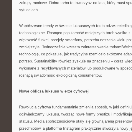
zakupy modowe. Dobra torba to towarzysz na lata, który musi sp
sytuacjach.
Współczesne trendy w świecie luksusowych toreb odzwierciedlają
technologiczne. Rosnąca popularność mniejszych toreb wynika z di
większość funkcji przejęły smartfony, potrzeba noszenia wielu pr
zmniejszyła. Jednocześnie wzrasta zainteresowanie torbamiWel
technologię, co pokazuje, jak tradycyjne rzemiosło skórzane ada
potrzeb. Sustainability również zyskuje na znaczeniu – coraz więc
wykonane z recyklowanych materiałów lub produkowane w sposób
rosnącą świadomość ekologiczną konsumentów.
Nowe oblicza luksusu w erze cyfrowej
Rewolucja cyfrowa fundamentalnie zmieniła sposób, w jaki defini
doświadczamy luksusu, tworząc nowe formy prestiżu i modyfikuj
statusu. Media społecznościowe stały się główną areną prezento
przedmiotów, a platforma Instagram praktycznie stworzyła nowy j