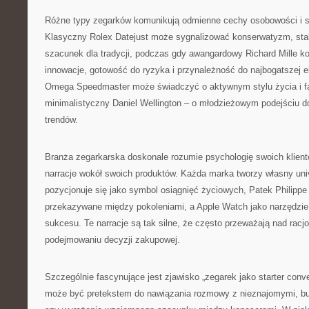
Różne typy zegarków komunikują odmienne cechy osobowości i s
Klasyczny Rolex Datejust może sygnalizować konserwatyzm, stab
szacunek dla tradycji, podczas gdy awangardowy Richard Mille k
innowacje, gotowość do ryzyka i przynależność do najbogatszej e
Omega Speedmaster może świadczyć o aktywnym stylu życia i fas
minimalistyczny Daniel Wellington – o młodzieżowym podejściu d
trendów.
Branża zegarkarska doskonale rozumie psychologię swoich klient
narracje wokół swoich produktów. Każda marka tworzy własny uni
pozycjonuje się jako symbol osiągnięć życiowych, Patek Philippe
przekazywane między pokoleniami, a Apple Watch jako narzędzi
sukcesu. Te narracje są tak silne, że często przeważają nad rac
podejmowaniu decyzji zakupowej.
Szczególnie fascynujące jest zjawisko „zegarek jako starter conv
może być pretekstem do nawiązania rozmowy z nieznajomymi, bu