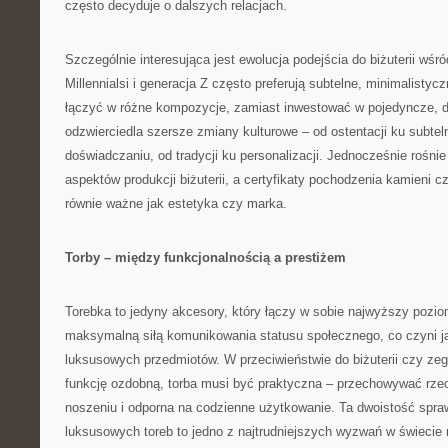
często decyduje o dalszych relacjach.
Szczególnie interesująca jest ewolucja podejścia do biżuterii wś
Millennialsi i generacja Z często preferują subtelne, minimalisty
łączyć w różne kompozycje, zamiast inwestować w pojedyncze, dr
odzwierciedla szersze zmiany kulturowe – od ostentacji ku subtel
doświadczaniu, od tradycji ku personalizacji. Jednocześnie rośn
aspektów produkcji biżuterii, a certyfikaty pochodzenia kamieni cz
równie ważne jak estetyka czy marka.
Torby – między funkcjonalnością a prestiżem
Torebka to jedyny akcesory, który łączy w sobie najwyższy pozio
maksymalną siłą komunikowania statusu społecznego, co czyni j
luksusowych przedmiotów. W przeciwieństwie do biżuterii czy zega
funkcję ozdobną, torba musi być praktyczna – przechowywać rze
noszeniu i odporna na codzienne użytkowanie. Ta dwoistość spraw
luksusowych toreb to jedno z najtrudniejszych wyzwań w świecie