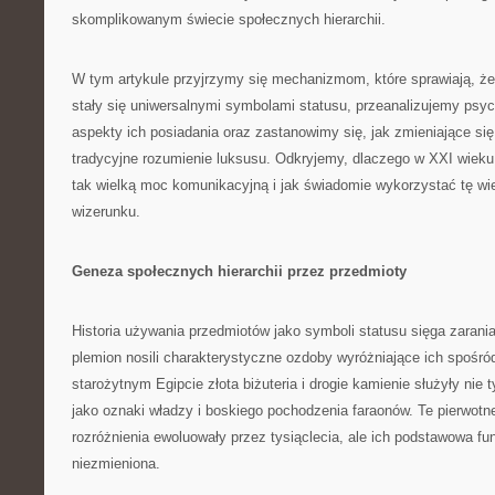
skomplikowanym świecie społecznych hierarchii.
W tym artykule przyjrzymy się mechanizmom, które sprawiają, że z
stały się uniwersalnymi symbolami statusu, przeanalizujemy psyc
aspekty ich posiadania oraz zastanowimy się, jak zmieniające się
tradycyjne rozumienie luksusu. Odkryjemy, dlaczego w XXI wieku
tak wielką moc komunikacyjną i jak świadomie wykorzystać tę w
wizerunku.
Geneza społecznych hierarchii przez przedmioty
Historia używania przedmiotów jako symboli statusu sięga zarania 
plemion nosili charakterystyczne ozdoby wyróżniające ich spośró
starożytnym Egipcie złota biżuteria i drogie kamienie służyły nie 
jako oznaki władzy i boskiego pochodzenia faraonów. Te pierwot
rozróżnienia ewoluowały przez tysiąclecia, ale ich podstawowa fu
niezmieniona.