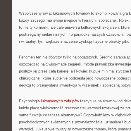
Współczesny świat luksusowych towarów to skomplikowana gra k
każdy szczegół ma swoje miejsce w hierarchii społecznej. Rolex,
to nie tylko marki, ale całe uniwersa kulturowych skojarzeń, które 
postrzegamy siebie i innych. To paradoks naszych czasów: im bard
i wirtualny, tym większe znaczenie zyskują fizyczne obiekty jako
Fenomen ten nie dotyczy tylko najbogatszych. Średnio zarabiają
oszczędzać na Swiss-made zegarek, młoda prawniczka inwestuje 
posłuży jej przez całą karierę, a IT-owiec kupuje minimalistyczne k
chirurgicznej, które subtelnie podkreślą jego nowoczesne podejśc
decyzji to przemyślana inwestycja w wizerunek i społeczną pozyc
Psychologia
luksusowych zakupów
fascynuje naukowców od dekad
ludzie płacą wielokrotność rzeczywistej wartości użytkowej za prz
same funkcje co tańsze alternatywy? Odpowiedź leży w głębokic
psychologicznych związanych z przynależnością, uznaniem i bu
wartości. Luksusowe towary to nowoczesne totemy, które pomag