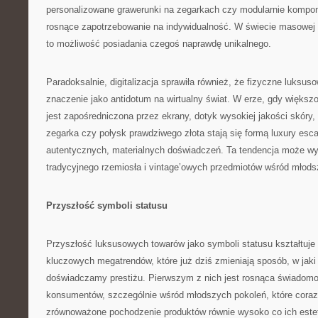
personalizowane grawerunki na zegarkach czy modularnie kompo
rosnące zapotrzebowanie na indywidualność. W świecie masowej 
to możliwość posiadania czegoś naprawdę unikalnego.
Paradoksalnie, digitalizacja sprawiła również, że fizyczne luksu
znaczenie jako antidotum na wirtualny świat. W erze, gdy więks
jest zapośredniczona przez ekrany, dotyk wysokiej jakości skóry
zegarka czy połysk prawdziwego złota stają się formą luxury esc
autentycznych, materialnych doświadczeń. Ta tendencja może wy
tradycyjnego rzemiosła i vintage’owych przedmiotów wśród młod
Przyszłość symboli statusu
Przyszłość luksusowych towarów jako symboli statusu kształtuje
kluczowych megatrendów, które już dziś zmieniają sposób, w jaki
doświadczamy prestiżu. Pierwszym z nich jest rosnąca świadomo
konsumentów, szczególnie wśród młodszych pokoleń, które coraz 
zrównoważone pochodzenie produktów równie wysoko co ich estet