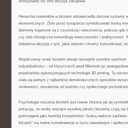
emocjonalny niż inne decyzje zakupowe.
Hierarchia materiałów w biżuterii odzwierciedla złożone systemy w
ekonomicznych. Złoto przez tysiąclecia symbolizowało boską moc
diamenty kojarzone są z czystością i wiecznością, podczas gdy n
czy stal chirurgiczna komunikują nowoczesność i praktyczność. 
świadoma decyzja o tym, jakie wartości chcemy komunikować ot
Współczesny rynek biżuterii oferuje niezwykle szerokie spektrum
indywidualności – od klasycznych pereł Mikimoto po awangardow
projektantów wykorzystujących technologie 3D printing. Ta różnor
stała się jednym z najbardziej demokratycznych sposobów wyraż
osobowości, niezależnie od budżetu czy społecznego pochodzeni
Psychologia noszenia biżuterii jest równie złożona jak jej symbol
pokazują, że osoby noszące wysokiej jakości biżuterię czują się b
postrzegane jako bardziej kompetentne i budzą większe zaufanie 
biżuterii” ma realne konsekwencje w życiu zawodowym i społeczn