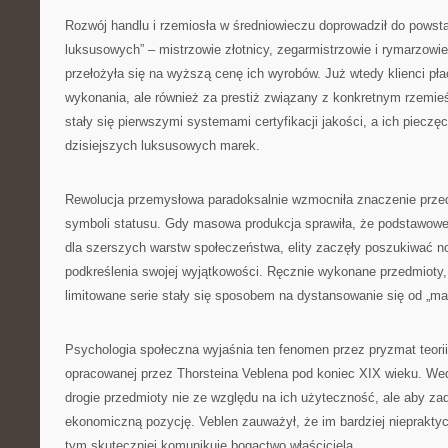
Rozwój handlu i rzemiosła w średniowieczu doprowadził do powst
luksusowych” – mistrzowie złotnicy, zegarmistrzowie i rymarzowie
przełożyła się na wyższą cenę ich wyrobów. Już wtedy klienci płaci
wykonania, ale również za prestiż związany z konkretnym rzemie
stały się pierwszymi systemami certyfikacji jakości, a ich pieczę
dzisiejszych luksusowych marek.
Rewolucja przemysłowa paradoksalnie wzmocniła znaczenie prze
symboli statusu. Gdy masowa produkcja sprawiła, że podstawowe 
dla szerszych warstw społeczeństwa, elity zaczęły poszukiwać
podkreślenia swojej wyjątkowości. Ręcznie wykonane przedmioty, 
limitowane serie stały się sposobem na dystansowanie się od „ma
Psychologia społeczna wyjaśnia ten fenomen przez pryzmat teori
opracowanej przez Thorsteina Veblena pod koniec XIX wieku. Wedłu
drogie przedmioty nie ze względu na ich użyteczność, ale aby z
ekonomiczną pozycję. Veblen zauważył, że im bardziej niepraktycz
tym skuteczniej komunikuje bogactwo właściciela.