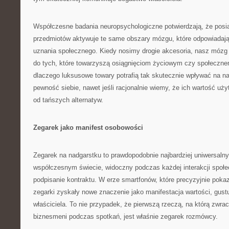
Współczesne badania neuropsychologiczne potwierdzają, że posi
przedmiotów aktywuje te same obszary mózgu, które odpowiadają 
uznania społecznego. Kiedy nosimy drogie akcesoria, nasz mózg
do tych, które towarzyszą osiągnięciom życiowym czy społeczne
dlaczego luksusowe towary potrafią tak skutecznie wpływać na n
pewność siebie, nawet jeśli racjonalnie wiemy, że ich wartość uż
od tańszych alternatyw.
Zegarek jako manifest osobowości
Zegarek na nadgarstku to prawdopodobnie najbardziej uniwersaln
współczesnym świecie, widoczny podczas każdej interakcji społec
podpisanie kontraktu. W erze smartfonów, które precyzyjnie pok
zegarki zyskały nowe znaczenie jako manifestacja wartości, gustu
właściciela. To nie przypadek, że pierwszą rzeczą, na którą zwr
biznesmeni podczas spotkań, jest właśnie zegarek rozmówcy.