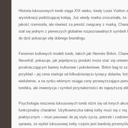
Historia luksusowych toreb sięga XIX wieku, kiedy Louis Vuitton 
arystokracji podróżującej koleją. Już wtedy marka zrozumiała, że k
jakość rzemiosła, ale również za prestiż związany z marką. Cha
stał się jednym z pierwszych globalnie rozpoznawalnych symboli 
do dziś pokazuje siłę dobrego brandingu.
Fenomen kultowych modeli toreb, takich jak Hermès Birkin, Chane
Neverfull, pokazuje, jak pojedynczy produkt może stać się uniw
przekraczającym bariery kulturowe i pokoleniowe. Birkin bag to s
przykład – jej cena startuje od kilkudziesięciu tysięcy dolarów, li
wieloletnie, a na rynku wtórnym osiąga ceny przewyższające pierw
torebka, ale inwestycja i symbol przynależności do najwyższej eli
Psychologia noszenia luksusowych toreb różni się od innych akc
funkcjonalny charakter. Użytkowniczka takiej torby musi się z nią
praktycznym – musi pasować do jej stylu życia, potrzeb i codzie
sprawia, że wybór luksusowej torby często jest bardziej przemyśl