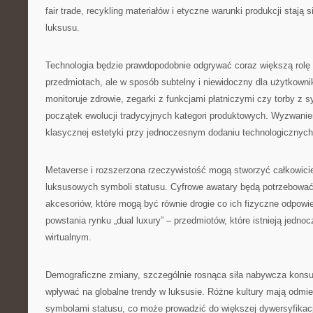
fair trade, recykling materiałów i etyczne warunki produkcji staj
luksusu.
Technologia będzie prawdopodobnie odgrywać coraz większą rol
przedmiotach, ale w sposób subtelny i niewidoczny dla użytkownik
monitoruje zdrowie, zegarki z funkcjami płatniczymi czy torby z s
początek ewolucji tradycyjnych kategori produktowych. Wyzwani
klasycznej estetyki przy jednoczesnym dodaniu technologicznych 
Metaverse i rozszerzona rzeczywistość mogą stworzyć całkowici
luksusowych symboli statusu. Cyfrowe awatary będą potrzebować w
akcesoriów, które mogą być równie drogie co ich fizyczne odpowi
powstania rynku „dual luxury” – przedmiotów, które istnieją jedno
wirtualnym.
Demograficzne zmiany, szczególnie rosnąca siła nabywcza kons
wpływać na globalne trendy w luksusie. Różne kultury mają odmi
symbolami statusu, co może prowadzić do większej dywersyfikacj