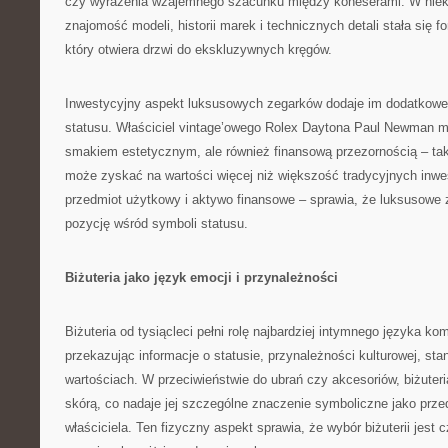
czy wyrażenia wzajemnego szacunku między koneserami. W niek
znajomość modeli, historii marek i technicznych detali stała się f
który otwiera drzwi do ekskluzywnych kręgów.
Inwestycyjny aspekt luksusowych zegarków dodaje im dodatkowe
statusu. Właściciel vintage’owego Rolex Daytona Paul Newman mo
smakiem estetycznym, ale również finansową przezornością – ta
może zyskać na wartości więcej niż większość tradycyjnych inwes
przedmiot użytkowy i aktywo finansowe – sprawia, że luksusowe 
pozycję wśród symboli statusu.
Biżuteria jako język emocji i przynależności
Biżuteria od tysiącleci pełni rolę najbardziej intymnego języka ko
przekazując informacje o statusie, przynależności kulturowej, sta
wartościach. W przeciwieństwie do ubrań czy akcesoriów, biżuter
skórą, co nadaje jej szczególne znaczenie symboliczne jako przed
właściciela. Ten fizyczny aspekt sprawia, że wybór biżuterii jest c