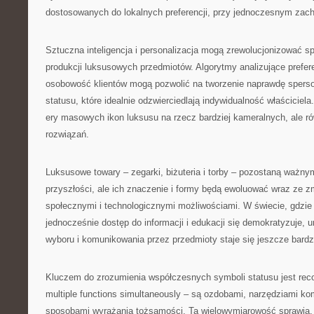
dostosowanych do lokalnych preferencji, przy jednoczesnym zach
Sztuczna inteligencja i personalizacja mogą zrewolucjonizować sp
produkcji luksusowych przedmiotów. Algorytmy analizujące prefere
osobowość klientów mogą pozwolić na tworzenie naprawdę spers
statusu, które idealnie odzwierciedlają indywidualność właścicie
ery masowych ikon luksusu na rzecz bardziej kameralnych, ale r
rozwiązań.
Luksusowe towary – zegarki, biżuteria i torby – pozostaną ważn
przyszłości, ale ich znaczenie i formy będą ewoluować wraz ze z
społecznymi i technologicznymi możliwościami. W świecie, gdzie
jednocześnie dostęp do informacji i edukacji się demokratyzuje,
wyboru i komunikowania przez przedmioty staje się jeszcze bardzi
Kluczem do zrozumienia współczesnych symboli statusu jest reco
multiple functions simultaneously – są ozdobami, narzędziami kom
sposobami wyrażania tożsamości. Ta wielowymiarowość sprawia, 