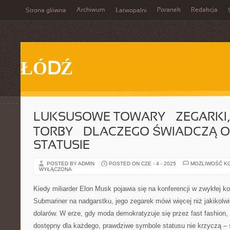
Archiwum
Poranek
Redakcja
Strona główna
Łatwopalni
ŁÓDŹ
LUKSUSOWE TOWARY – ZEGARKI, 
TORBY – DLACZEGO ŚWIADCZĄ 
STATUSIE
POSTED BY ADMIN
POSTED ON CZE - 4 - 2025
MOŻLIWOŚĆ K
WYŁĄCZONA
Kiedy miliarder Elon Musk pojawia się na konferencji w zwykłej k
Submariner na nadgarstku, jego zegarek mówi więcej niż jakikolwi
dolarów. W erze, gdy moda demokratyzuje się przez fast fashion, 
dostępny dla każdego, prawdziwe symbole statusu nie krzyczą –