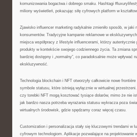
komunizowania bogactwa i dobrego smaku. Hashtagi #luxurylifesty
miliony wyświetleń, pokazując siłę cyfrowych platform w kształtow
Zjawisko influencer marketing radykalnie zmieniło sposób, w jaki
konsumentów. Tradycyjne kampanie reklamowe w ekskluzywnych
miejsca współpracy z lifestyle influencerami, którzy autentycznie
produkty w kontekście swojego codziennego życia. Ta zmiana spra
bardziej dostępny i „normalny”, co paradoksalnie może wpływać n
ekskluzywność.
Technologia blockchain i NFT otworzyły całkowicie nowe frontière
symbole statusu, które istnieją wyłącznie w wirtualnej przestrzeni.
czy torebki NFT mogą kosztować tysiące dolarów, mimo że nie istn
jak bardzo nasza potrzeba wyrażania statusu wykracza poza świat 
wirtualnych środowisk, gdzie spędzamy coraz więcej czasu.
Customization i personalizacja stały się kluczowymi trendami w l
cyfrowym technologiom. Aplikacje pozwalające na projektowanie wł