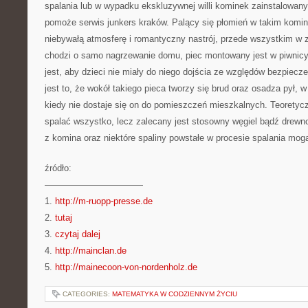
spalania lub w wypadku ekskluzywnej willi kominek zainstalowany
pomoże serwis junkers kraków. Palący się płomień w takim komin
niebywałą atmosferę i romantyczny nastrój, przede wszystkim w 
chodzi o samo nagrzewanie domu, piec montowany jest w piwnicy,
jest, aby dzieci nie miały do niego dojścia ze względów bezpiec
jest to, że wokół takiego pieca tworzy się brud oraz osadza pył, 
kiedy nie dostaje się on do pomieszczeń mieszkalnych. Teoretyc
spalać wszystko, lecz zalecany jest stosowny węgiel bądź drewn
z komina oraz niektóre spaliny powstałe w procesie spalania mog
źródło:
———————————
1.
http://m-ruopp-presse.de
2.
tutaj
3.
czytaj dalej
4.
http://mainclan.de
5.
http://mainecoon-von-nordenholz.de
CATEGORIES:
MATEMATYKA W CODZIENNYM ŻYCIU