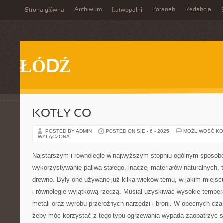
Archiwum
Poranek
Redakcja
Strona główna
Łatwopalni
ŁÓDŹ
KOTŁY CO
POSTED BY ADMIN
POSTED ON SIE - 6 - 2025
MOŻLIWOŚĆ K
WYŁĄCZONA
Najstarszym i równolegle w najwyższym stopniu ogólnym sposob
wykorzystywanie paliwa stałego, inaczej materiałów naturalnych, t
drewno. Były one używane już kilka wieków temu, w jakim miejsc
i równolegle wyjątkową rzeczą. Musiał uzyskiwać wysokie temper
metali oraz wyrobu przeróżnych narzędzi i broni. W obecnych cz
żeby móc korzystać z tego typu ogrzewania wypada zaopatrzyć si