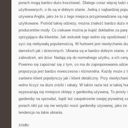
porach mogą bardzo dużo kosztować. Dlatego coraz więcej ludzi 
użytkowanych, o ile są w dobrym stanie. Jedną z najbardziej popu
używana Anglia, jako że to z tego miejsca przyprowadzane są naj
użytkowane. Pośród takiej odzieży, można znaleźć bardzo dużo
producentów mody. Co ciekawe można je kupić dokładnie za parę g
sprzyjające dla klientów. Jak wskutek tego wolno się spodziewać
syci się niebywałą popularnością. W hurtowni jest niesłychanie d
damskich jak i dziecinnych. Ubrania są w bardzo dobrym stanie, 
zabrudzeń, ani dziur. Nadają się do normalnego użytku, a ich cen
Powinno się zapoznać się z tym, co ma do zaproponowania odzież
propozycja jest bardzo nowoczesna i różnorodna. Każdy może z te
zarówno klient pojedynczy jak i klient detaliczny. Przy niesłycha
wolno liczyć na duże zniżki i rabaty. W takim razie też w takiej h
wyposażają się mniejsze sklepy z garderobą używaną. To prosty
garderoby na sprzedaż, bądź też zaopatrzenie swojej prywatnej 
porach nikt już się nie wstydzi nosić garderoby używanej, jako ż
tendencja na takie ubrania.
źródło: