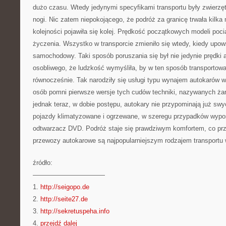
dużo czasu. Wtedy jedynymi specyfikami transportu były zwierz
nogi. Nic zatem niepokojącego, że podróż za granicę trwała kilka
kolejności pojawiła się kolej. Prędkość początkowych modeli poc
życzenia. Wszystko w transporcie zmieniło się wtedy, kiedy upow
samochodowy. Taki sposób poruszania się był nie jedynie prędki 
osobliwego, że ludzkość wymyśliła, by w ten sposób transportowa
równocześnie. Tak narodziły się usługi typu wynajem autokarów
osób pomni pierwsze wersje tych cudów techniki, nazywanych żar
jednak teraz, w dobie postępu, autokary nie przypominają już sw
pojazdy klimatyzowane i ogrzewane, w szeregu przypadków wypo
odtwarzacz DVD. Podróż staje się prawdziwym komfortem, co prz
przewozy autokarowe są najpopularniejszym rodzajem transportu 
źródło:
———————————
1.
http://seigopo.de
2.
http://seite27.de
3.
http://sekretuspeha.info
4.
przejdź dalej