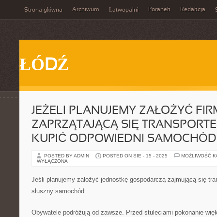
Archiwum
Poranek
Redakcja
Strona główna
Łatwopalni
ŁÓDŹ
JEŻELI PLANUJEMY ZAŁOŻYĆ FI
ZAPRZĄTAJĄCĄ SIĘ TRANSPORTE
KUPIĆ ODPOWIEDNI SAMOCHÓD
POSTED BY ADMIN
POSTED ON SIE - 15 - 2025
MOŻLIWOŚĆ 
WYŁĄCZONA
Jeśli planujemy założyć jednostkę gospodarczą zajmującą się tr
słuszny samochód
Obywatele podróżują od zawsze. Przed stuleciami pokonanie więk