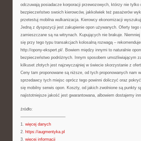
odczuwają posiadacze korporacji przewozowych, którzy nie tylko
bezpieczeństwo swoich kierowców, jakkolwiek też pasażerów wyko
przetestuj mobilna wulkanizacja. Kierowcy ekonomizacji wyszukuj
Jedną z dyspozycji jest zakupienie opon używanych. Oferty tego
zamieszczane są na witrynach. Kupujących nie brakuje. Niemnie
się przy tego typu transakcjach kolosalną rozwagą – rekomenduj
http://opony-ekspert.pl/. Bowiem między innymi to naturalnie opo
bezpieczeństwo podróżnych. Innym sposobem umożliwiającym za
kilkuset złotych jest najzwyczajniej w świecie skorzystanie z ofer
Ceny tam proponowane są niższe, od tych proponowanych nam w
sprzedawcy tych miejsc oprócz tego powinni doliczyć oraz pokryć
się mobilny serwis opon. Koszty, od jakich zwolnione są punkty s
najistotniejsze jakość jest gwarantowana, albowiem dostajemy in
źródło:
———————————
1.
więcej danych
2.
https://augmentyka.pl
3.
więcej informacji