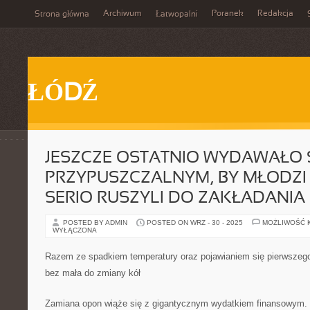
Archiwum
Poranek
Redakcja
Strona główna
Łatwopalni
ŁÓDŹ
JESZCZE OSTATNIO WYDAWAŁO 
PRZYPUSZCZALNYM, BY MŁODZI 
SERIO RUSZYLI DO ZAKŁADANIA
POSTED BY ADMIN
POSTED ON WRZ - 30 - 2025
MOŻLIWOŚĆ 
WYŁĄCZONA
Razem ze spadkiem temperatury oraz pojawianiem się pierwszego
bez mała do zmiany kół
Zamiana opon wiąże się z gigantycznym wydatkiem finansowym. 