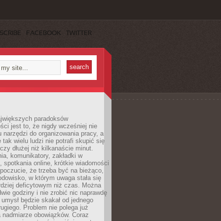
SCRIBE
FACEBOOK
TWITTER
jwiększych paradoksów
ci jest to, że nigdy wcześniej nie
u narzędzi do organizowania pracy, a
tak wielu ludzi nie potrafi skupić się
eczy dłużej niż kilkanaście minut.
ia, komunikatory, zakładki w
, spotkania online, krótkie wiadomości
 poczucie, że trzeba być na bieżąco,
odowisko, w którym uwaga stała się
dziej deficytowym niż czas. Można
wie godziny i nie zrobić nic naprawdę
 umysł będzie skakał od jednego
ugiego. Problem nie polega już
a nadmiarze obowiązków. Coraz