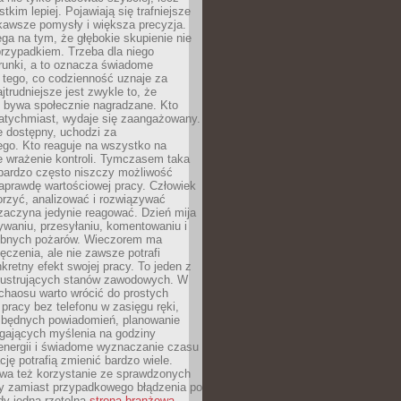
tkim lepiej. Pojawiają się trafniejsze
kawsze pomysły i większa precyzja.
ga na tym, że głębokie skupienie nie
przypadkiem. Trzeba dla niego
runki, a to oznacza świadome
 tego, co codzienność uznaje za
jtrudniejsze jest zwykle to, że
e bywa społecznie nagradzane. Kto
atychmiast, wydaje się zaangażowany.
le dostępny, uchodzi za
ego. Kto reaguje na wszystko na
e wrażenie kontroli. Tymczasem taka
bardzo często niszczy możliwość
aprawdę wartościowej pracy. Człowiek
orzyć, analizować i rozwiązywać
zaczyna jedynie reagować. Dzień mija
waniu, przesyłaniu, komentowaniu i
obnych pożarów. Wieczorem ma
czenia, ale nie zawsze potrafi
retny efekt swojej pracy. To jeden z
 frustrujących stanów zawodowych. W
chaosu warto wrócić do prostych
 pracy bez telefonu w zasięgu ręki,
zbędnych powiadomień, planowanie
ających myślenia na godziny
energii i świadome wyznaczanie czasu
ję potrafią zmienić bardzo wiele.
a też korzystanie ze sprawdzonych
zy zamiast przypadkowego błądzenia po
edy jedna rzetelna
strona branżowa