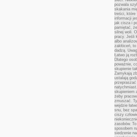
pozwala szyb
skakania mi
treści, które
informacji j
jak cisza i 
pamiętać, że
silnej woli.
pracy. Jeśli 
albo analizo
zakłóceń, to
dadzą. Uwag
Łatwo ją roz
Dlatego osob
poważnie, co
skupienie tak
Zamykają zb
ustalają god
przepraszać 
natychmiast.
skupieniem 
żeby pracowa
zmuszać. Ty
wejdzie łatw
snu, bez spa
ciszy człowi
niekonieczn
zasobów. To
sposobem na 
siedzenie na