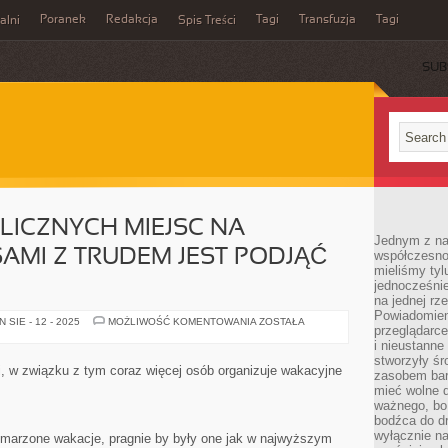
Poranek
Redakcja
Tagi
Transfuzja
Tagi
alni
Spis Treści
SUB
ŚLICZNYCH MIEJSC NA
Jednym z na
SAMI Z TRUDEM JEST PODJĄĆ
współczesnoś
mieliśmy tyl
jednocześnie 
na jednej rz
Powiadomien
JEST
SIE - 12 - 2025
MOŻLIWOŚĆ KOMENTOWANIA
ZOSTAŁA
przeglądarce
TAK
WIELE
i nieustanne
ŚLICZNYCH
stworzyły śr
MIEJSC
mi, w związku z tym coraz więcej osób organizuje wakacyjne
zasobem bar
NA
ŚWIECIE,
mieć wolne d
ŻE
ważnego, bo
CZASAMI
bodźca do dr
Z
TRUDEM
wyłącznie n
ymarzone wakacje, pragnie by były one jak w najwyższym
JEST