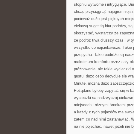
stopniu wytworne i intrygujące. Bi
chcąc przyciągnąć najogromniejszą
ponieważ dużo jest pięknych miejs
ciekawą sugestią biur podróży, s
skorzystać, wystarczy że zapozna 
że podróż trwa dłuższy czas i w t
wszystko co najciekawsze. Takie po
przepychu. Takie podróże są nadz
maksimum komfortu przez cały okr
próżnowania, ale takie wycieczki 
gustu. dużo osób decyduje się wła
Minute, można dużo zaoszczędzić
Pożądane byłoby zapytać się w ka
wycieczki są nadzwyczaj ciekawe 
miejscach i różnymi środkami prze
a każdy z tych pojazdów ma swoje 
zatem co nad nimi zastanawiać. 
na nie pojechać, nawet jeżeli nie b