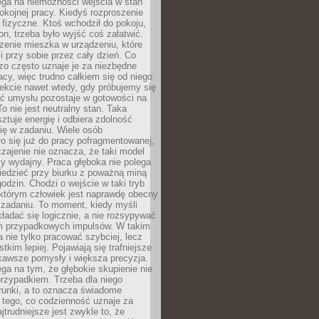
ega na niemożności wejścia w stan
pokojnej pracy. Kiedyś rozproszenie
j fizyczne. Ktoś wchodził do pokoju,
fon, trzeba było wyjść coś załatwić.
zenie mieszka w urządzeniu, które
i przy sobie przez cały dzień. Co
zo często uznaje je za niezbędne
acy, więc trudno całkiem się od niego
ekcie nawet wtedy, gdy próbujemy się
ść umysłu pozostaje w gotowości na
To nie jest neutralny stan. Taka
ztuje energię i odbiera zdolność
ię w zadaniu. Wiele osób
o się już do pracy pofragmentowanej,
zajenie nie oznacza, że taki model
zy wydajny. Praca głęboka nie polega
iedzieć przy biurku z poważną miną
godzin. Chodzi o wejście w taki tryb
 którym człowiek jest naprawdę obecny
 zadaniu. To moment, kiedy myśli
ładać się logicznie, a nie rozsypywać
 przypadkowych impulsów. W takim
 nie tylko pracować szybciej, lecz
tkim lepiej. Pojawiają się trafniejsze
kawsze pomysły i większa precyzja.
ga na tym, że głębokie skupienie nie
przypadkiem. Trzeba dla niego
runki, a to oznacza świadome
 tego, co codzienność uznaje za
jtrudniejsze jest zwykle to, że