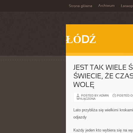
Archiwum
Strona główna
Łatwop
ŁÓDŹ
JEST TAK WIELE 
ŚWIECIE, ŻE CZA
WOLĘ
POSTED BY ADMIN
POSTED ON 
WYŁĄCZONA
Lato przybliża się wielkimi kroka
odjazdy
Każdy jeden kto wybiera się na w