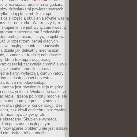
ciej rozwiązać problem niż godzina
ędzy dziesiątkami powierzchownych
 tylko udają konkret. Selekcja
est dziś częścią skupienia równie ważną
porządek na biurku. Warto przy tym
 skupienie nie jest wyłącznie kwestią
 Ogromne znaczenie ma środowisko
ktoś próbuje pisać, liczyć, projektować
wać w przestrzeni pełnej ciągłych
 nawet najlepsze intencje niewiele
a działa jak delikatny mechanizm.
bić, a znacznie trudniej odbudować.
y, które traktują swoją pracę
raz częściej zaczynają chronić swoje
, jak kiedyś chroniło się czas.
ędne karty, wyłączają komunikatory,
ziny niedostępności i przestają
za to, że nie odpowiadają
 Istotna jest również relacja między
a odpoczynkiem. Wiele osób sądzi, że
ć lepiej, trzeba po prostu mocniej się
mczasem umysł przeciążony nie
o w stan głębokiej koncentracji. Bez
ceru, bez chwil oddechu i bez zwykłej
ek może być aktywny, ale
ie skuteczny. Skupienie wymaga
 dlatego czasem najlepszym
rozwiązanie problemu nie jest dalsze
d nim, tylko krótkie odejście,