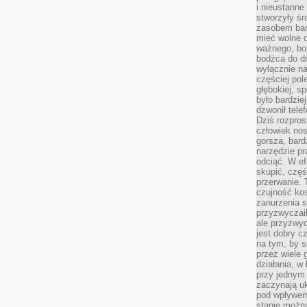
i nieustanne
stworzyły śr
zasobem bar
mieć wolne d
ważnego, bo
bodźca do dr
wyłącznie n
częściej pol
głębokiej, s
było bardzie
dzwonił tele
Dziś rozpros
człowiek nos
gorsza, bard
narzędzie pr
odciąć. W ef
skupić, czę
przerwanie. 
czujność kos
zanurzenia s
przyzwyczaił
ale przyzwyc
jest dobry c
na tym, by s
przez wiele 
działania, w
przy jednym
zaczynają uk
pod wpływem
stanie można