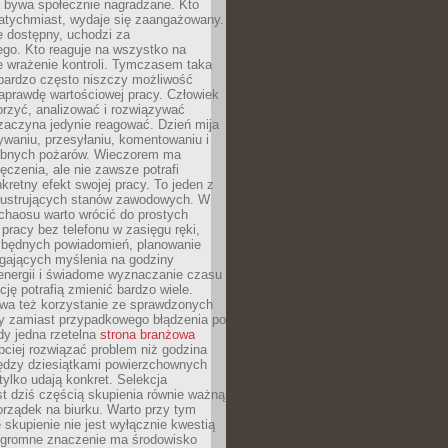
e bywa społecznie nagradzane. Kto
atychmiast, wydaje się zaangażowany.
le dostępny, uchodzi za
ego. Kto reaguje na wszystko na
e wrażenie kontroli. Tymczasem taka
bardzo często niszczy możliwość
aprawdę wartościowej pracy. Człowiek
orzyć, analizować i rozwiązywać
zaczyna jedynie reagować. Dzień mija
waniu, przesyłaniu, komentowaniu i
obnych pożarów. Wieczorem ma
czenia, ale nie zawsze potrafi
retny efekt swojej pracy. To jeden z
 frustrujących stanów zawodowych. W
chaosu warto wrócić do prostych
 pracy bez telefonu w zasięgu ręki,
zbędnych powiadomień, planowanie
ających myślenia na godziny
energii i świadome wyznaczanie czasu
ję potrafią zmienić bardzo wiele.
a też korzystanie ze sprawdzonych
zy zamiast przypadkowego błądzenia po
edy jedna rzetelna
strona branżowa
ciej rozwiązać problem niż godzina
ędzy dziesiątkami powierzchownych
 tylko udają konkret. Selekcja
est dziś częścią skupienia równie ważną
porządek na biurku. Warto przy tym
 skupienie nie jest wyłącznie kwestią
 Ogromne znaczenie ma środowisko