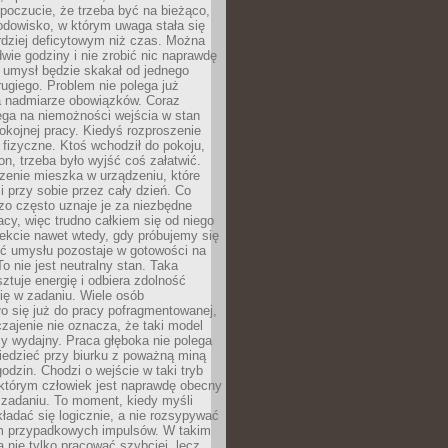
 poczucie, że trzeba być na bieżąco,
odowisko, w którym uwaga stała się
dziej deficytowym niż czas. Można
wie godziny i nie zrobić nic naprawdę
 umysł będzie skakał od jednego
ugiego. Problem nie polega już
a nadmiarze obowiązków. Coraz
ega na niemożności wejścia w stan
pokojnej pracy. Kiedyś rozproszenie
j fizyczne. Ktoś wchodził do pokoju,
fon, trzeba było wyjść coś załatwić.
zenie mieszka w urządzeniu, które
i przy sobie przez cały dzień. Co
zo często uznaje je za niezbędne
acy, więc trudno całkiem się od niego
ekcie nawet wtedy, gdy próbujemy się
ść umysłu pozostaje w gotowości na
To nie jest neutralny stan. Taka
ztuje energię i odbiera zdolność
ię w zadaniu. Wiele osób
o się już do pracy pofragmentowanej,
zajenie nie oznacza, że taki model
zy wydajny. Praca głęboka nie polega
iedzieć przy biurku z poważną miną
godzin. Chodzi o wejście w taki tryb
 którym człowiek jest naprawdę obecny
 zadaniu. To moment, kiedy myśli
ładać się logicznie, a nie rozsypywać
 przypadkowych impulsów. W takim
 nie tylko pracować szybciej, lecz