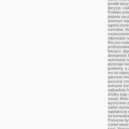
przede wszys
decyzje, cie
Problem pole
pojawia się 
stworzyć wa
ograniczanie
normalne. Na
rozproszeni
odpowiada n
Kto jest sta
profesjonaln
bieżąco, daj
dostępność 
wykonania n
przestaje tw
problemy, a 
mu na odpisy
gaszeniu dr
poczucie zmę
wskazać konk
najbardziej
środku tego 
zasad. Bloki
wyciszenie 
zadań wymag
największej 
na komunikac
Pomocne byw
źródeł wied
sieci. Nieki