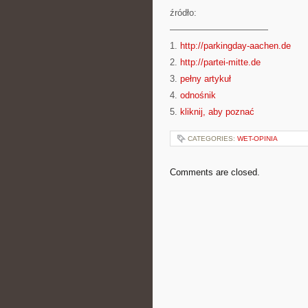
źródło:
———————————
1.
http://parkingday-aachen.de
2.
http://partei-mitte.de
3.
pełny artykuł
4.
odnośnik
5.
kliknij, aby poznać
CATEGORIES:
WET-OPINIA
Comments are closed.