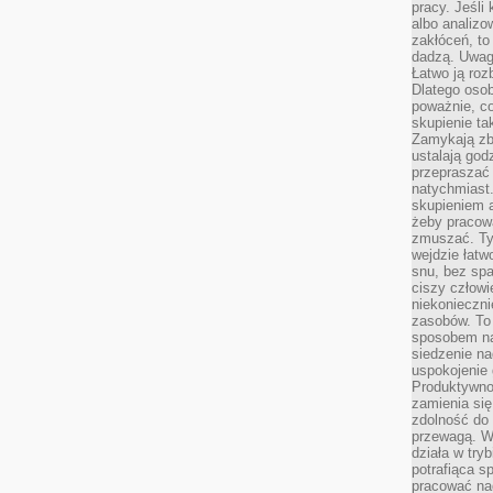
pracy. Jeśli 
albo analizo
zakłóceń, to
dadzą. Uwag
Łatwo ją roz
Dlatego osob
poważnie, co
skupienie tak
Zamykają zb
ustalają god
przepraszać 
natychmiast.
skupieniem 
żeby pracowa
zmuszać. Ty
wejdzie łatw
snu, bez spa
ciszy człowi
niekonieczn
zasobów. To
sposobem na 
siedzenie na
uspokojenie 
Produktywno
zamienia si
zdolność do 
przewagą. W
działa w try
potrafiąca s
pracować na