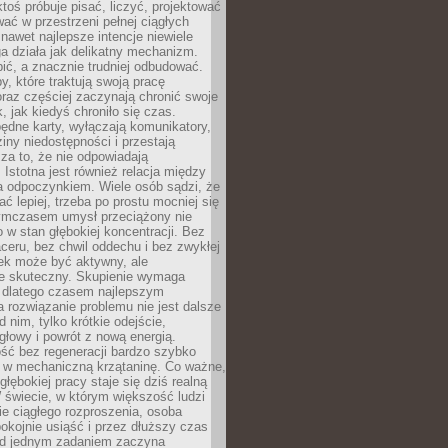
ktoś próbuje pisać, liczyć, projektować
wać w przestrzeni pełnej ciągłych
 nawet najlepsze intencje niewiele
a działa jak delikatny mechanizm.
bić, a znacznie trudniej odbudować.
y, które traktują swoją pracę
raz częściej zaczynają chronić swoje
, jak kiedyś chroniło się czas.
ędne karty, wyłączają komunikatory,
ziny niedostępności i przestają
za to, że nie odpowiadają
 Istotna jest również relacja między
a odpoczynkiem. Wiele osób sądzi, że
ć lepiej, trzeba po prostu mocniej się
mczasem umysł przeciążony nie
o w stan głębokiej koncentracji. Bez
ceru, bez chwil oddechu i bez zwykłej
ek może być aktywny, ale
ie skuteczny. Skupienie wymaga
 dlatego czasem najlepszym
rozwiązanie problemu nie jest dalsze
d nim, tylko krótkie odejście,
głowy i powrót z nową energią.
ść bez regeneracji bardzo szybko
ę w mechaniczną krzątaninę. Co ważne,
głębokiej pracy staje się dziś realną
 świecie, w którym większość ludzi
bie ciągłego rozproszenia, osoba
pokojnie usiąść i przez dłuższy czas
d jednym zadaniem zaczyna