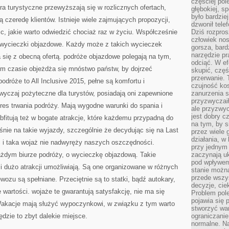
częściej pol
PODJĄĆ
ura turystyczne przewyższają się w rozlicznych ofertach,
WOLĘ
głębokiej, s
było bardzie
 czeredę klientów. Istnieje wiele zajmujących propozycji,
dzwonił tele
c, jakie warto odwiedzić chociaż raz w życiu. Współcześnie
Dziś rozpros
człowiek nos
ą wycieczki objazdowe. Każdy może z takich wycieczek
gorsza, bard
narzędzie pr
się z obecną ofertą. podróże objazdowe polegają na tym,
odciąć. W ef
ym czasie objeżdża się mnóstwo państw, by dojrzeć
skupić, czę
przerwanie. 
dróże to All Inclusive 2015, pełne są komfortu i
czujność kos
wyczaj pożyteczne dla turystów, posiadają oni zapewnione
zanurzenia s
przyzwyczaił
es trwania podróży. Mają wygodne warunki do spania i
ale przyzwyc
jest dobry c
obfitują też w bogate atrakcje, które każdemu przypadną do
na tym, by s
śnie na takie wyjazdy, szczególnie że decydując się na Last
przez wiele 
działania, w
 i taka wojaż nie nadwyręży naszych oszczędności.
przy jednym
żdym biurze podróży, o wycieczkę objazdową. Takie
zaczynają uk
pod wpływem
i dużo atrakcji umożliwiają. Są one organizowane w różnych
stanie można
przede wszys
wozu są spełniane. Przeciętnie są to statki, bądź autokary,
decyzje, cie
wartości. wojaże te gwarantują satysfakcję, nie ma się
Problem pole
pojawia się 
Wakacje mają służyć wypoczynkowi, w związku z tym warto
stworzyć wa
ędzie to zbyt dalekie miejsce.
ograniczanie
normalne. Na