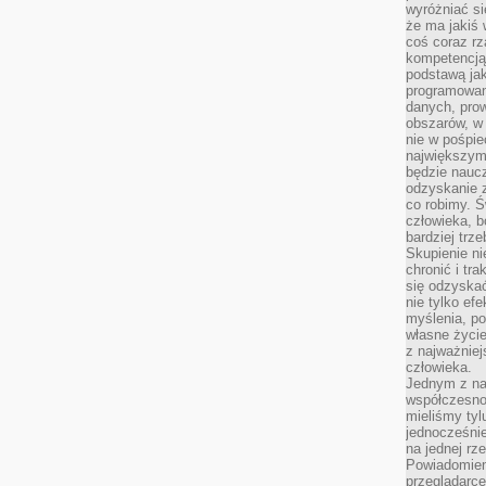
wyróżniać si
że ma jakiś 
coś coraz rz
kompetencją
podstawą jak
programowani
danych, prow
obszarów, w 
nie w pośpie
największym
będzie naucz
odzyskanie z
co robimy. Ś
człowieka, b
bardziej trz
Skupienie ni
chronić i tr
się odzyskać
nie tylko ef
myślenia, po
własne życie.
z najważnie
człowieka.
Jednym z na
współczesnoś
mieliśmy tyl
jednocześnie 
na jednej rz
Powiadomien
przeglądarce