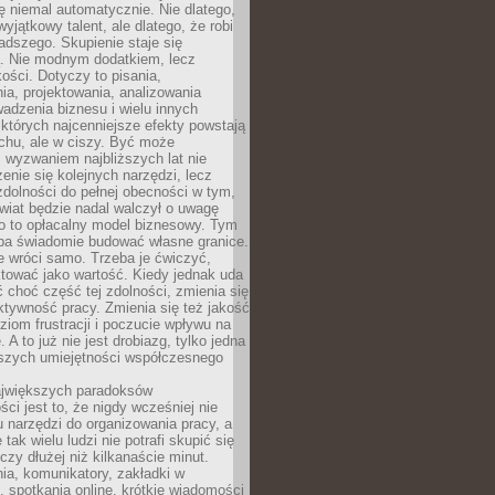
ę niemal automatycznie. Nie dlatego,
wyjątkowy talent, ale dlatego, że robi
adszego. Skupienie staje się
. Nie modnym dodatkiem, lecz
ości. Dotyczy to pisania,
a, projektowania, analizowania
adzenia biznesu i wielu innych
których najcenniejsze efekty powstają
chu, ale w ciszy. Być może
 wyzwaniem najbliższych lat nie
enie się kolejnych narzędzi, lecz
dolności do pełnej obecności w tym,
wiat będzie nadal walczył o uwagę
o to opłacalny model biznesowy. Tym
eba świadomie budować własne granice.
e wróci samo. Trzeba je ćwiczyć,
aktować jako wartość. Kiedy jednak uda
 choć część tej zdolności, zmienia się
ektywność pracy. Zmienia się też jakość
ziom frustracji i poczucie wpływu na
 A to już nie jest drobiazg, tylko jedna
jszych umiejętności współczesnego
jwiększych paradoksów
ci jest to, że nigdy wcześniej nie
u narzędzi do organizowania pracy, a
tak wielu ludzi nie potrafi skupić się
eczy dłużej niż kilkanaście minut.
ia, komunikatory, zakładki w
, spotkania online, krótkie wiadomości