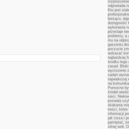
rozproszeni
odpowiada n
Kto jest sta
profesjonaln
bieżąco, daj
dostępność 
wykonania n
przestaje tw
problemy, a 
mu na odpisy
gaszeniu dr
poczucie zmę
wskazać konk
najbardziej
środku tego 
zasad. Bloki
wyciszenie 
zadań wymag
największej 
na komunikac
Pomocne byw
źródeł wied
sieci. Nieki
pozwala szyb
skakania mi
treści, które
informacji j
jak cisza i 
pamiętać, że
silnej woli.