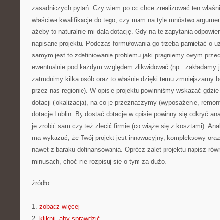
zasadniczych pytań. Czy wiem po co chce zrealizować ten właś
właściwe kwalifikacje do tego, czy mam na tyle mnóstwo argume
ażeby to naturalnie mi dała dotację. Gdy na te zapytania odpowi
napisane projektu. Podczas formułowania go trzeba pamiętać o u
samym jest to zdefiniowanie problemu jaki pragniemy owym prze
ewentualnie pod każdym względem zlikwidować (np.: zakładamy je
zatrudnimy kilka osób oraz to właśnie dzięki temu zmniejszamy 
przez nas regionie). W opisie projektu powinniśmy wskazać gdzi
dotacji (lokalizacja), na co je przeznaczymy (wyposażenie, remon
dotacje Lublin. By dostać dotacje w opisie powinny się odkryć a
je zrobić sam czy też zlecić firmie (co wiąże się z kosztami). Ana
ma wykazać, że Twój projekt jest innowacyjny, kompleksowy ora
nawet z baraku dofinansowania. Oprócz zalet projektu napisz ró
minusach, choć nie rozpisuj się o tym za dużo.
źródło:
———————————
1.
zobacz więcej
2.
kliknij, aby sprawdzić