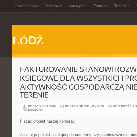
Archiwum
Poranek
Redakcja
Strona główna
Łatwopalni
ŁÓDŹ
FAKTUROWANIE STANOWI ROZW
KSIĘGOWE DLA WSZYSTKICH P
AKTYWNOŚĆ GOSPODARCZĄ NIE
TERENIE
POSTED BY ADMIN
POSTED ON SIE - 8 - 2025
MOŻLIWOŚĆ K
WYŁĄCZONA
Pisząc projekt naszej korporacji
Zapisując projekt należącej do nas firmy czy przedsięwzięcia mu