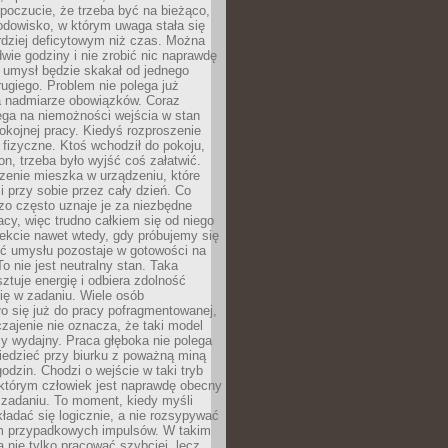
 poczucie, że trzeba być na bieżąco,
odowisko, w którym uwaga stała się
dziej deficytowym niż czas. Można
wie godziny i nie zrobić nic naprawdę
 umysł będzie skakał od jednego
ugiego. Problem nie polega już
a nadmiarze obowiązków. Coraz
ega na niemożności wejścia w stan
pokojnej pracy. Kiedyś rozproszenie
j fizyczne. Ktoś wchodził do pokoju,
fon, trzeba było wyjść coś załatwić.
zenie mieszka w urządzeniu, które
i przy sobie przez cały dzień. Co
zo często uznaje je za niezbędne
acy, więc trudno całkiem się od niego
ekcie nawet wtedy, gdy próbujemy się
ść umysłu pozostaje w gotowości na
To nie jest neutralny stan. Taka
ztuje energię i odbiera zdolność
ię w zadaniu. Wiele osób
o się już do pracy pofragmentowanej,
zajenie nie oznacza, że taki model
zy wydajny. Praca głęboka nie polega
iedzieć przy biurku z poważną miną
godzin. Chodzi o wejście w taki tryb
 którym człowiek jest naprawdę obecny
 zadaniu. To moment, kiedy myśli
ładać się logicznie, a nie rozsypywać
 przypadkowych impulsów. W takim
 nie tylko pracować szybciej, lecz