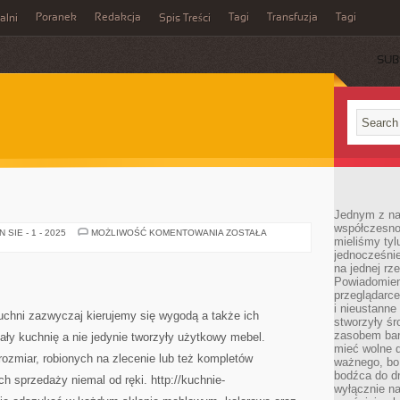
Poranek
Redakcja
Tagi
Transfuzja
Tagi
alni
Spis Treści
SUB
Jednym z na
współczesnoś
ELEKTRYK
SIE - 1 - 2025
MOŻLIWOŚĆ KOMENTOWANIA
ZOSTAŁA
mieliśmy tyl
jednocześnie 
na jednej rz
Powiadomien
przeglądarce
i nieustanne
uchni zazwyczaj kierujemy się wygodą a także ich
stworzyły śr
zasobem bar
ły kuchnię a nie jedynie tworzyły użytkowy mebel.
mieć wolne d
ozmiar, robionych na zlecenie lub też kompletów
ważnego, bo
bodźca do dr
 sprzedaży niemal od ręki. http://kuchnie-
wyłącznie n