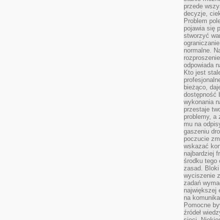
przede wszys
decyzje, cie
Problem pole
pojawia się 
stworzyć wa
ograniczanie
normalne. Na
rozproszeni
odpowiada n
Kto jest sta
profesjonaln
bieżąco, daj
dostępność 
wykonania n
przestaje tw
problemy, a 
mu na odpisy
gaszeniu dr
poczucie zmę
wskazać konk
najbardziej
środku tego 
zasad. Bloki
wyciszenie 
zadań wymag
największej 
na komunikac
Pomocne byw
źródeł wied
sieci. Nieki