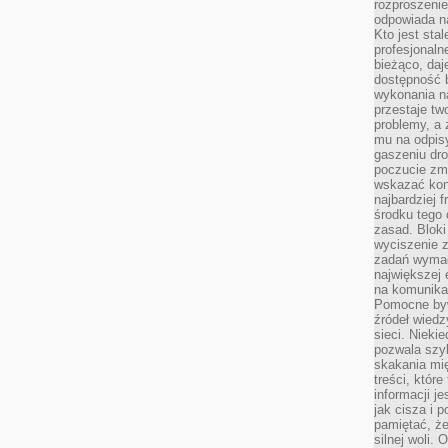
rozproszeni
odpowiada n
Kto jest sta
profesjonaln
bieżąco, daj
dostępność 
wykonania n
przestaje tw
problemy, a 
mu na odpisy
gaszeniu dr
poczucie zmę
wskazać konk
najbardziej
środku tego 
zasad. Bloki
wyciszenie 
zadań wymag
największej 
na komunikac
Pomocne byw
źródeł wied
sieci. Nieki
pozwala szyb
skakania mi
treści, które
informacji j
jak cisza i 
pamiętać, że
silnej woli.