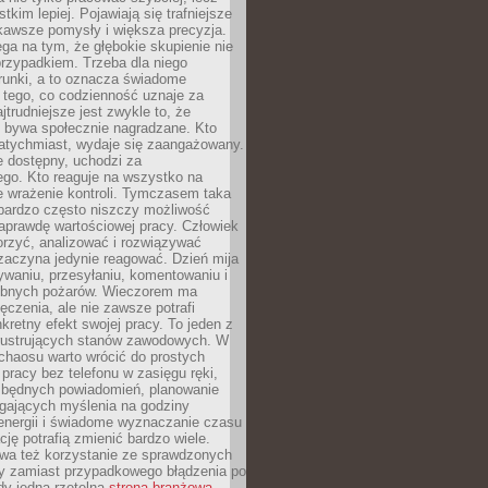
tkim lepiej. Pojawiają się trafniejsze
kawsze pomysły i większa precyzja.
ga na tym, że głębokie skupienie nie
przypadkiem. Trzeba dla niego
runki, a to oznacza świadome
 tego, co codzienność uznaje za
jtrudniejsze jest zwykle to, że
e bywa społecznie nagradzane. Kto
atychmiast, wydaje się zaangażowany.
le dostępny, uchodzi za
ego. Kto reaguje na wszystko na
e wrażenie kontroli. Tymczasem taka
bardzo często niszczy możliwość
aprawdę wartościowej pracy. Człowiek
orzyć, analizować i rozwiązywać
zaczyna jedynie reagować. Dzień mija
waniu, przesyłaniu, komentowaniu i
obnych pożarów. Wieczorem ma
czenia, ale nie zawsze potrafi
retny efekt swojej pracy. To jeden z
 frustrujących stanów zawodowych. W
chaosu warto wrócić do prostych
 pracy bez telefonu w zasięgu ręki,
zbędnych powiadomień, planowanie
ających myślenia na godziny
energii i świadome wyznaczanie czasu
ję potrafią zmienić bardzo wiele.
a też korzystanie ze sprawdzonych
zy zamiast przypadkowego błądzenia po
edy jedna rzetelna
strona branżowa