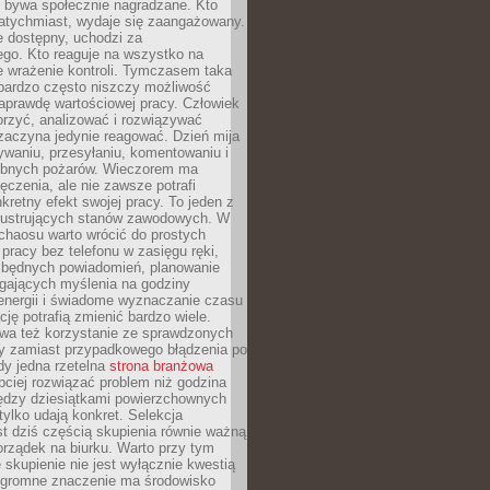
e bywa społecznie nagradzane. Kto
atychmiast, wydaje się zaangażowany.
le dostępny, uchodzi za
ego. Kto reaguje na wszystko na
e wrażenie kontroli. Tymczasem taka
bardzo często niszczy możliwość
aprawdę wartościowej pracy. Człowiek
orzyć, analizować i rozwiązywać
zaczyna jedynie reagować. Dzień mija
waniu, przesyłaniu, komentowaniu i
obnych pożarów. Wieczorem ma
czenia, ale nie zawsze potrafi
retny efekt swojej pracy. To jeden z
 frustrujących stanów zawodowych. W
chaosu warto wrócić do prostych
 pracy bez telefonu w zasięgu ręki,
zbędnych powiadomień, planowanie
ających myślenia na godziny
energii i świadome wyznaczanie czasu
ję potrafią zmienić bardzo wiele.
a też korzystanie ze sprawdzonych
zy zamiast przypadkowego błądzenia po
edy jedna rzetelna
strona branżowa
ciej rozwiązać problem niż godzina
ędzy dziesiątkami powierzchownych
 tylko udają konkret. Selekcja
est dziś częścią skupienia równie ważną
porządek na biurku. Warto przy tym
 skupienie nie jest wyłącznie kwestią
 Ogromne znaczenie ma środowisko