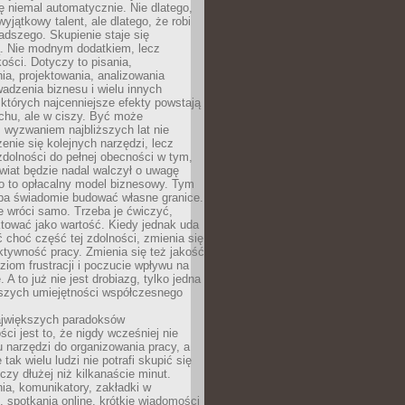
ę niemal automatycznie. Nie dlatego,
wyjątkowy talent, ale dlatego, że robi
adszego. Skupienie staje się
. Nie modnym dodatkiem, lecz
ości. Dotyczy to pisania,
a, projektowania, analizowania
adzenia biznesu i wielu innych
których najcenniejsze efekty powstają
chu, ale w ciszy. Być może
 wyzwaniem najbliższych lat nie
enie się kolejnych narzędzi, lecz
dolności do pełnej obecności w tym,
wiat będzie nadal walczył o uwagę
o to opłacalny model biznesowy. Tym
eba świadomie budować własne granice.
e wróci samo. Trzeba je ćwiczyć,
aktować jako wartość. Kiedy jednak uda
 choć część tej zdolności, zmienia się
ektywność pracy. Zmienia się też jakość
ziom frustracji i poczucie wpływu na
 A to już nie jest drobiazg, tylko jedna
jszych umiejętności współczesnego
jwiększych paradoksów
ci jest to, że nigdy wcześniej nie
u narzędzi do organizowania pracy, a
tak wielu ludzi nie potrafi skupić się
eczy dłużej niż kilkanaście minut.
ia, komunikatory, zakładki w
, spotkania online, krótkie wiadomości