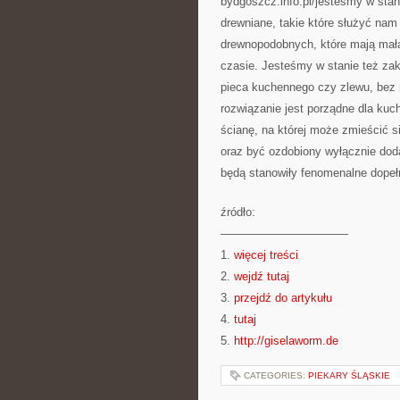
bydgoszcz.info.pl/jesteśmy w sta
drewniane, takie które służyć nam
drewnopodobnych, które mają mał
czasie. Jesteśmy w stanie też zak
pieca kuchennego czy zlewu, bez 
rozwiązanie jest porządne dla kuch
ścianę, na której może zmieścić s
oraz być ozdobiony wyłącznie doda
będą stanowiły fenomenalne dopełn
źródło:
———————————
1.
więcej treści
2.
wejdź tutaj
3.
przejdź do artykułu
4.
tutaj
5.
http://giselaworm.de
CATEGORIES:
PIEKARY ŚLĄSKIE