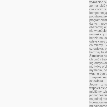
wyróżniać si
że ma jakiś 
coś coraz rz
kompetencją
podstawą jak
programowani
danych, prow
obszarów, w 
nie w pośpie
największym
będzie naucz
odzyskanie z
co robimy. Ś
człowieka, b
bardziej trz
Skupienie ni
chronić i tr
się odzyskać
nie tylko ef
myślenia, po
własne życie.
z najważnie
człowieka.
Jednym z na
współczesnoś
mieliśmy tyl
jednocześnie 
na jednej rz
Powiadomien
przeglądarce