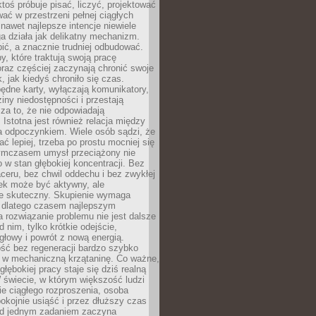
ktoś próbuje pisać, liczyć, projektować
wać w przestrzeni pełnej ciągłych
 nawet najlepsze intencje niewiele
a działa jak delikatny mechanizm.
bić, a znacznie trudniej odbudować.
y, które traktują swoją pracę
raz częściej zaczynają chronić swoje
, jak kiedyś chroniło się czas.
ędne karty, wyłączają komunikatory,
ziny niedostępności i przestają
za to, że nie odpowiadają
 Istotna jest również relacja między
a odpoczynkiem. Wiele osób sądzi, że
ć lepiej, trzeba po prostu mocniej się
mczasem umysł przeciążony nie
o w stan głębokiej koncentracji. Bez
ceru, bez chwil oddechu i bez zwykłej
ek może być aktywny, ale
ie skuteczny. Skupienie wymaga
 dlatego czasem najlepszym
rozwiązanie problemu nie jest dalsze
d nim, tylko krótkie odejście,
głowy i powrót z nową energią.
ść bez regeneracji bardzo szybko
ę w mechaniczną krzątaninę. Co ważne,
głębokiej pracy staje się dziś realną
 świecie, w którym większość ludzi
bie ciągłego rozproszenia, osoba
pokojnie usiąść i przez dłuższy czas
d jednym zadaniem zaczyna