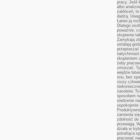
pracy. Jeśli 
albo analizo
zakłóceń, to
dadzą. Uwag
Łatwo ją roz
Dlatego osob
poważnie, co
skupienie tak
Zamykają zb
ustalają god
przepraszać 
natychmiast.
skupieniem 
żeby pracowa
zmuszać. Ty
wejdzie łatw
snu, bez spa
ciszy człowi
niekonieczn
zasobów. To
sposobem na 
siedzenie na
uspokojenie 
Produktywno
zamienia si
zdolność do 
przewagą. W
działa w try
potrafiąca s
pracować na