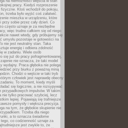
ega na niemożności wejścia w stan
pokojnej pracy. Kiedyś rozproszenie
j fizyczne. Ktoś wchodził do pokoju,
fon, trzeba było wyjść coś załatwić.
zenie mieszka w urządzeniu, które
i przy sobie przez cały dzień. Co
zo często uznaje je za niezbędne
acy, więc trudno całkiem się od niego
ekcie nawet wtedy, gdy próbujemy się
ść umysłu pozostaje w gotowości na
To nie jest neutralny stan. Taka
ztuje energię i odbiera zdolność
ię w zadaniu. Wiele osób
o się już do pracy pofragmentowanej,
zajenie nie oznacza, że taki model
zy wydajny. Praca głęboka nie polega
iedzieć przy biurku z poważną miną
godzin. Chodzi o wejście w taki tryb
 którym człowiek jest naprawdę obecny
 zadaniu. To moment, kiedy myśli
ładać się logicznie, a nie rozsypywać
 przypadkowych impulsów. W takim
 nie tylko pracować szybciej, lecz
tkim lepiej. Pojawiają się trafniejsze
kawsze pomysły i większa precyzja.
ga na tym, że głębokie skupienie nie
przypadkiem. Trzeba dla niego
runki, a to oznacza świadome
 tego, co codzienność uznaje za
jtrudniejsze jest zwykle to, że