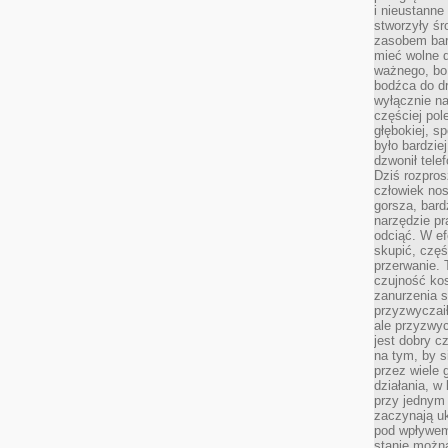
i nieustanne
stworzyły śr
zasobem bar
mieć wolne d
ważnego, bo
bodźca do dr
wyłącznie n
częściej pol
głębokiej, s
było bardzie
dzwonił tele
Dziś rozpros
człowiek nos
gorsza, bard
narzędzie pr
odciąć. W ef
skupić, czę
przerwanie. 
czujność kos
zanurzenia s
przyzwyczaił
ale przyzwyc
jest dobry c
na tym, by s
przez wiele 
działania, w
przy jednym
zaczynają uk
pod wpływem
stanie można