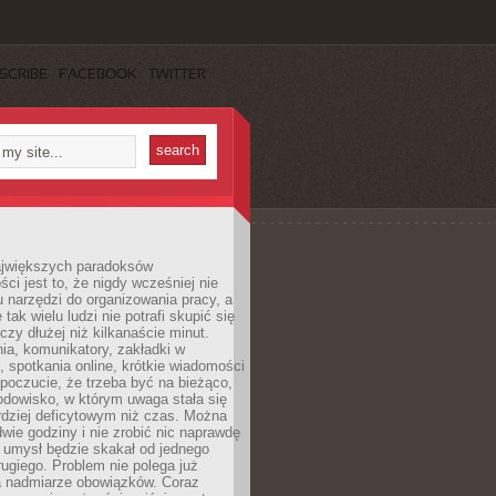
SCRIBE
FACEBOOK
TWITTER
jwiększych paradoksów
ci jest to, że nigdy wcześniej nie
u narzędzi do organizowania pracy, a
tak wielu ludzi nie potrafi skupić się
eczy dłużej niż kilkanaście minut.
ia, komunikatory, zakładki w
, spotkania online, krótkie wiadomości
 poczucie, że trzeba być na bieżąco,
odowisko, w którym uwaga stała się
dziej deficytowym niż czas. Można
wie godziny i nie zrobić nic naprawdę
 umysł będzie skakał od jednego
ugiego. Problem nie polega już
a nadmiarze obowiązków. Coraz