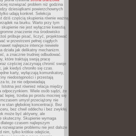
ciej rozwiązać problem niż godzina
ędzy dziesiątkami powierzchownych
 tylko udają konkret. Selekcja
est dziś częścią skupienia równie ważną
porządek na biurku. Warto przy tym
 skupienie nie jest wyłącznie kwestią
 Ogromne znaczenie ma środowisko
ktoś próbuje pisać, liczyć, projektować
wać w przestrzeni pełnej ciągłych
 nawet najlepsze intencje niewiele
a działa jak delikatny mechanizm.
bić, a znacznie trudniej odbudować.
y, które traktują swoją pracę
raz częściej zaczynają chronić swoje
, jak kiedyś chroniło się czas.
ędne karty, wyłączają komunikatory,
ziny niedostępności i przestają
za to, że nie odpowiadają
 Istotna jest również relacja między
a odpoczynkiem. Wiele osób sądzi, że
ć lepiej, trzeba po prostu mocniej się
mczasem umysł przeciążony nie
o w stan głębokiej koncentracji. Bez
ceru, bez chwil oddechu i bez zwykłej
ek może być aktywny, ale
ie skuteczny. Skupienie wymaga
 dlatego czasem najlepszym
rozwiązanie problemu nie jest dalsze
d nim, tylko krótkie odejście,