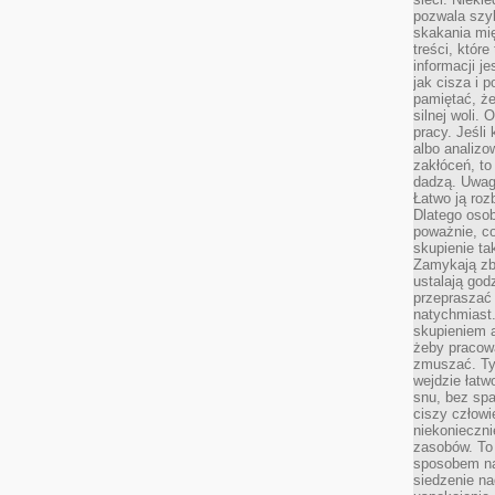
pozwala szyb
skakania mi
treści, które
informacji j
jak cisza i 
pamiętać, że
silnej woli.
pracy. Jeśli 
albo analizo
zakłóceń, to
dadzą. Uwag
Łatwo ją roz
Dlatego osob
poważnie, co
skupienie tak
Zamykają zb
ustalają god
przepraszać 
natychmiast.
skupieniem 
żeby pracowa
zmuszać. Ty
wejdzie łatw
snu, bez spa
ciszy człowi
niekonieczn
zasobów. To
sposobem na 
siedzenie na