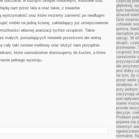
nie odszukać w każdym sklepie meblowym, kolorowe oraz
częściej pol
głębokiej, s
 będą nam przez lata a oraz takie, z towarów
było bardzie
dzwonił tele
ą wytrzymałość oraz które możemy zamienić po niedługim
Dziś rozpros
upić meble na jedną ścianę, zakładający już umiejscowienie
człowiek nos
gorsza, bard
możliwości własnej aranżacji tychże urządzeń. Takie
narzędzie pr
ni małych, posiadających niewiele przestrzeni ale wolną
odciąć. W ef
skupić, czę
ię cały taki zestaw meblowy oraz służyć nam porządnie
przerwanie. 
czujność kos
tkami, które samodzielnie dostosujemy do kuchni, a które
zanurzenia s
ienie pełnego wystroju.
przyzwyczaił
ale przyzwyc
jest dobry c
na tym, by s
przez wiele 
działania, w
przy jednym
zaczynają uk
pod wpływem
stanie można
przede wszys
decyzje, cie
Problem pole
pojawia się 
stworzyć wa
ograniczanie
normalne. Na