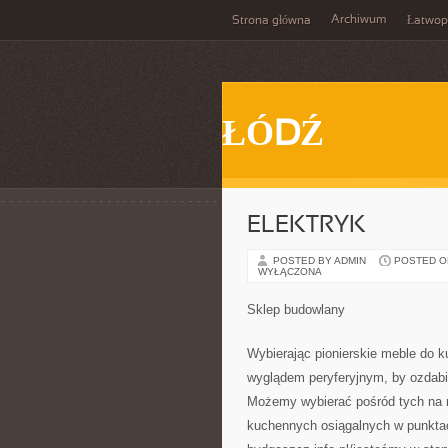
Archiwum
Strona główna
Łatwop
ŁÓDŹ
ELEKTRYK
POSTED BY ADMIN
POSTED ON 
WYŁĄCZONA
Sklep budowlany
Wybierając pionierskie meble do k
wyglądem peryferyjnym, by ozdabia
Możemy wybierać pośród tych na r
kuchennych osiągalnych w punktach