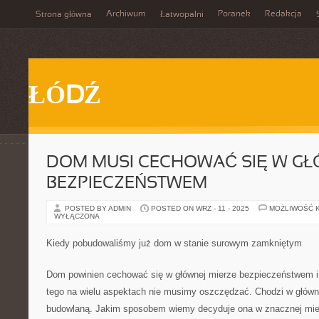
Archiwum
Poranek
Redakcja
Strona główna
Łatwopalni
ŁÓDŹ
DOM MUSI CECHOWAĆ SIĘ W GŁ
BEZPIECZEŃSTWEM
POSTED BY ADMIN
POSTED ON WRZ - 11 - 2025
MOŻLIWOŚĆ 
WYŁĄCZONA
Kiedy pobudowaliśmy już dom w stanie surowym zamkniętym
Dom powinien cechować się w głównej mierze bezpieczeństwem i 
tego na wielu aspektach nie musimy oszczędzać. Chodzi w główne
budowlaną. Jakim sposobem wiemy decyduje ona w znacznej mier