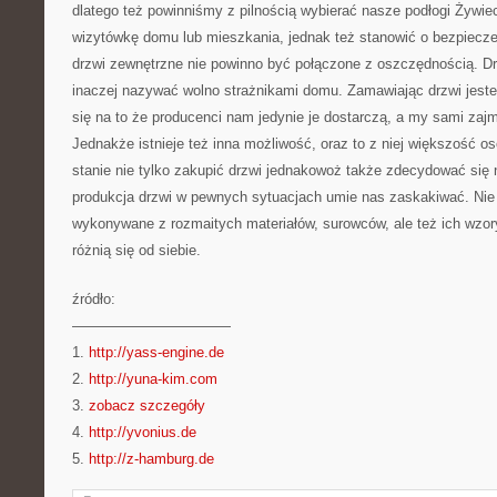
dlatego też powinniśmy z pilnością wybierać nasze podłogi Żywie
wizytówkę domu lub mieszkania, jednak też stanowić o bezpiecz
drzwi zewnętrzne nie powinno być połączone z oszczędnością. Dr
inaczej nazywać wolno strażnikami domu. Zamawiając drzwi jes
się na to że producenci nam jedynie je dostarczą, a my sami za
Jednakże istnieje też inna możliwość, oraz to z niej większość 
stanie nie tylko zakupić drzwi jednakowoż także zdecydować si
produkcja drzwi w pewnych sytuacjach umie nas zaskakiwać. Nie
wykonywane z rozmaitych materiałów, surowców, ale też ich wzory
różnią się od siebie.
źródło:
———————————
1.
http://yass-engine.de
2.
http://yuna-kim.com
3.
zobacz szczegóły
4.
http://yvonius.de
5.
http://z-hamburg.de