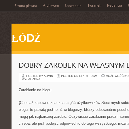
Archiwum
Poranek
Redakcja
Strona główna
Łatwopalni
ŁÓDŹ
DOBRY ZAROBEK NA WŁASNYM 
POSTED BY ADMIN
POSTED ON LIP - 5 - 2025
MOŻLIWOŚĆ K
WYŁĄCZONA
Zarabianie na blogu
{Chociaż zapewne znaczna część użytkowników Sieci myśli sobie,
blogu, to prawdą jest to, iż ci blogerzy, którzy odpowiednio podch
mogą jak najbardziej zarobić. Oczywiście zarabianie przez Intern
chleba, ale jeśli podejść odpowiednio do tego wszystkiego, możn