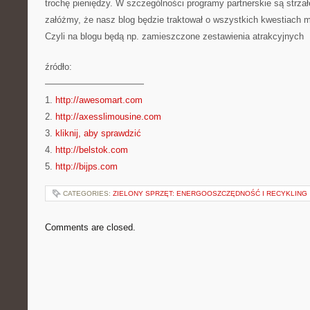
trochę pieniędzy. W szczególności programy partnerskie są strza
załóżmy, że nasz blog będzie traktował o wszystkich kwestiach 
Czyli na blogu będą np. zamieszczone zestawienia atrakcyjnych
źródło:
———————————
1.
http://awesomart.com
2.
http://axesslimousine.com
3.
kliknij, aby sprawdzić
4.
http://belstok.com
5.
http://bijps.com
CATEGORIES:
ZIELONY SPRZĘT: ENERGOOSZCZĘDNOŚĆ I RECYKLING
Comments are closed.