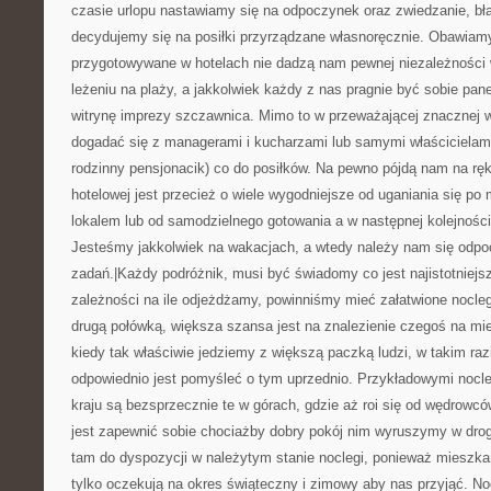
czasie urlopu nastawiamy się na odpoczynek oraz zwiedzanie, bł
decydujemy się na posiłki przyrządzane własnoręcznie. Obawiamy 
przygotowywane w hotelach nie dadzą nam pewnej niezależności 
leżeniu na plaży, a jakkolwiek każdy z nas pragnie być sobie pa
witrynę imprezy szczawnica. Mimo to w przeważającej znacznej 
dogadać się z managerami i kucharzami lub samymi właścicielami (
rodzinny pensjonacik) co do posiłków. Na pewno pójdą nam na ręk
hotelowej jest przecież o wiele wygodniejsze od uganiania się po
lokalem lub od samodzielnego gotowania a w następnej kolejności 
Jesteśmy jakkolwiek na wakacjach, a wtedy należy nam się od
zadań.|Każdy podróżnik, musi być świadomy co jest najistotniej
zależności na ile odjeżdżamy, powinniśmy mieć załatwione noclegi
drugą połówką, większa szansa jest na znalezienie czegoś na miej
kiedy tak właściwie jedziemy z większą paczką ludzi, w takim ra
odpowiednio jest pomyśleć o tym uprzednio. Przykładowymi noc
kraju są bezsprzecznie te w górach, gdzie aż roi się od wędrowc
jest zapewnić sobie chociażby dobry pokój nim wyruszymy w drog
tam do dyspozycji w należytym stanie noclegi, ponieważ mieszk
tylko oczekują na okres świąteczny i zimowy aby nas przyjąć. N