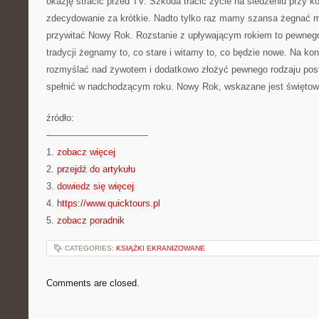
okazję stracić przed TV. Szkoda tracić życie na siedzeniu przy k
zdecydowanie za krótkie. Nadto tylko raz mamy szansa żegnać m
przywitać Nowy Rok. Rozstanie z upływającym rokiem to pewnego
tradycji żegnamy to, co stare i witamy to, co będzie nowe. Na ko
rozmyślać nad żywotem i dodatkowo złożyć pewnego rodzaju post
spełnić w nadchodzącym roku. Nowy Rok, wskazane jest święto
źródło:
———————————
1.
zobacz więcej
2.
przejdź do artykułu
3.
dowiedz się więcej
4.
https://www.quicktours.pl
5.
zobacz poradnik
CATEGORIES:
KSIĄŻKI EKRANIZOWANE
Comments are closed.