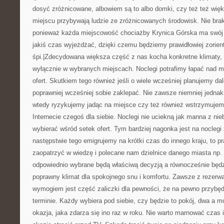
dosyć zróżnicowane, albowiem są to albo domki, czy też też więk
miejscu przybywają ludzie ze zróżnicowanych środowisk. Nie bra
ponieważ każda miejscowość chociażby Krynica Górska ma swój h
jakiś czas wyjeżdżać, dzięki czemu będziemy prawidłowiej zorien
śpi.|Zdecydowana większa część z nas kocha konkretne klimaty
wyłącznie w wybranych miejscach. Noclegi potrafimy łapać nad mo
ofert. Skutkiem tego również jeśli o wiele wcześniej planujemy dal
poprawniej wcześniej sobie zaklepać. Nie zawsze niemniej jednak
wtedy ryzykujemy jadąc na miejsce czy też również wstrzymujem
Internecie czegoś dla siebie. Noclegi nie uciekną jak manna z nie
wybierać wśród setek ofert. Tym bardziej nagonka jest na noclegi 
następstwie tego emigrujemy na krótki czas do innego kraju, to 
zaopatrzyć w wiedzę i polecane nam dzielnice danego miasta np. n
odpowiednio wybrane będą właściwą decyzją a równocześnie będ
poprawny klimat dla spokojnego snu i komfortu. Zawsze z rezerwa
wymogiem jest część zaliczki dla pewności, że na pewno przy
terminie. Każdy wybiera pod siebie, czy będzie to pokój, dwa a 
okazja, jaka zdarza się ino raz w roku. Nie warto marnować czas