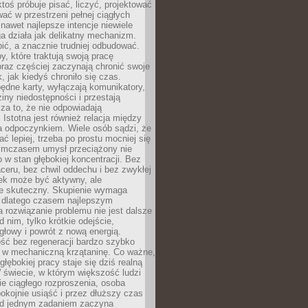
ktoś próbuje pisać, liczyć, projektować
wać w przestrzeni pełnej ciągłych
 nawet najlepsze intencje niewiele
a działa jak delikatny mechanizm.
bić, a znacznie trudniej odbudować.
y, które traktują swoją pracę
raz częściej zaczynają chronić swoje
, jak kiedyś chroniło się czas.
ędne karty, wyłączają komunikatory,
ziny niedostępności i przestają
za to, że nie odpowiadają
 Istotna jest również relacja między
a odpoczynkiem. Wiele osób sądzi, że
ć lepiej, trzeba po prostu mocniej się
mczasem umysł przeciążony nie
o w stan głębokiej koncentracji. Bez
ceru, bez chwil oddechu i bez zwykłej
ek może być aktywny, ale
ie skuteczny. Skupienie wymaga
 dlatego czasem najlepszym
rozwiązanie problemu nie jest dalsze
d nim, tylko krótkie odejście,
głowy i powrót z nową energią.
ść bez regeneracji bardzo szybko
ę w mechaniczną krzątaninę. Co ważne,
głębokiej pracy staje się dziś realną
 świecie, w którym większość ludzi
bie ciągłego rozproszenia, osoba
pokojnie usiąść i przez dłuższy czas
d jednym zadaniem zaczyna