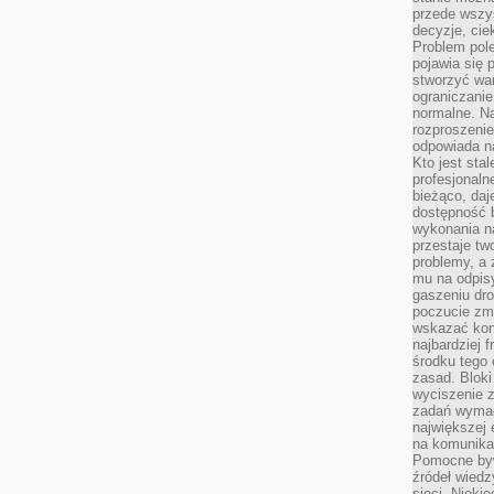
przede wszys
decyzje, cie
Problem pole
pojawia się 
stworzyć wa
ograniczanie
normalne. Na
rozproszeni
odpowiada n
Kto jest sta
profesjonaln
bieżąco, daj
dostępność 
wykonania n
przestaje tw
problemy, a 
mu na odpisy
gaszeniu dr
poczucie zmę
wskazać konk
najbardziej
środku tego 
zasad. Bloki
wyciszenie 
zadań wymag
największej 
na komunikac
Pomocne byw
źródeł wied
sieci. Nieki