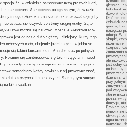
częściej pol
 specjaliści w dziedzinie samoobrony uczą prostych ludzi,
głębokiej, s
było bardzie
ch z samoobroną. Samoobrona polega na tym, że w razie
dzwonił tele
trony innego człowieka, zna się jakie zastosować czyny by
Dziś rozpros
człowiek nos
, lub ustrzec się krzywdy ze strony drugiej osoby. Są to
gorsza, bard
iezwykle łatwo można się nauczyć. Można je wykorzystać w
narzędzie pr
odciąć. W ef
prawca jest od nas o dużo cięższy i silniejszy. Kursy tego
skupić, czę
przerwanie. 
h ochoczych osób, obojętnie jakiej są płci i w jakim są
czujność kos
eresuje się takimi kursami, co można dostrzec po pełnych
zanurzenia s
przyzwyczaił
y. Powinno się zainteresować się takimi zajęciami, nawet
ale przyzwyc
olicy i sporadycznie bywa w ogromnym mieście, to ryzyko
jest dobry c
na tym, by s
stawę samoobrony każdy powinien z tej przyczyny znać,
przez wiele 
działania, w
bytnio dużo a przynosi liczne korzyści. Starczy tym samym
przy jednym
ię na kilka spotkań.
zaczynają uk
pod wpływem
stanie można
przede wszys
decyzje, cie
Problem pole
pojawia się 
stworzyć wa
ograniczanie
normalne. Na