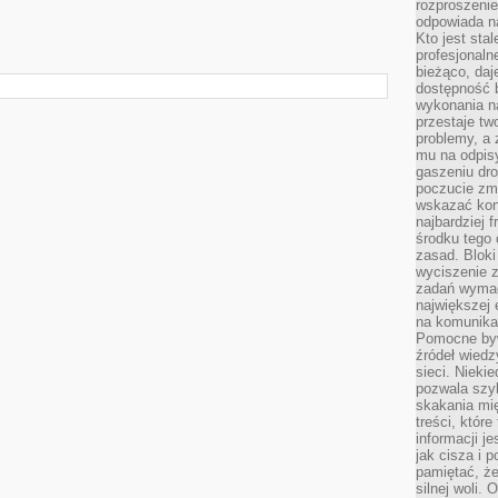
rozproszeni
odpowiada n
Kto jest sta
profesjonaln
bieżąco, daj
dostępność 
wykonania n
przestaje tw
problemy, a 
mu na odpisy
gaszeniu dr
poczucie zmę
wskazać konk
najbardziej
środku tego 
zasad. Bloki
wyciszenie 
zadań wymag
największej 
na komunikac
Pomocne byw
źródeł wied
sieci. Nieki
pozwala szyb
skakania mi
treści, które
informacji j
jak cisza i 
pamiętać, że
silnej woli.