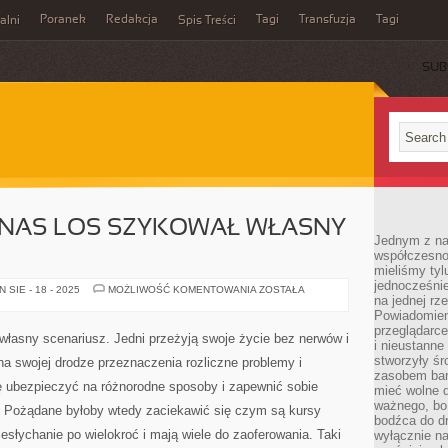
Poranek
Redakcja
Tagi
Transfuzja
Tagi
alni
Spis Treści
SUB
 NAS LOS SZYKOWAŁ WŁASNY
Jednym z na
współczesnoś
mieliśmy tyl
jednocześnie 
DLA
SIE - 18 - 2025
MOŻLIWOŚĆ KOMENTOWANIA
ZOSTAŁA
na jednej rz
KAŻDEGO
Z
Powiadomien
NAS
przeglądarce
LOS
 własny scenariusz. Jedni przeżyją swoje życie bez nerwów i
SZYKOWAŁ
i nieustanne
WŁASNY
stworzyły śr
na swojej drodze przeznaczenia rozliczne problemy i
SCENARIUSZ
zasobem bar
ę ubezpieczyć na różnorodne sposoby i zapewnić sobie
mieć wolne d
ważnego, bo
. Pożądane byłoby wtedy zaciekawić się czym są kursy
bodźca do dr
esłychanie po wielokroć i mają wiele do zaoferowania. Taki
wyłącznie n