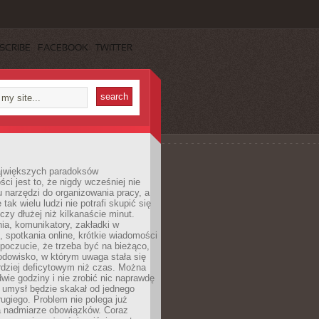
SCRIBE
FACEBOOK
TWITTER
jwiększych paradoksów
ci jest to, że nigdy wcześniej nie
u narzędzi do organizowania pracy, a
tak wielu ludzi nie potrafi skupić się
eczy dłużej niż kilkanaście minut.
ia, komunikatory, zakładki w
, spotkania online, krótkie wiadomości
 poczucie, że trzeba być na bieżąco,
odowisko, w którym uwaga stała się
dziej deficytowym niż czas. Można
wie godziny i nie zrobić nic naprawdę
 umysł będzie skakał od jednego
ugiego. Problem nie polega już
a nadmiarze obowiązków. Coraz