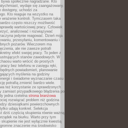
e bywa społecznie nagradzane. Kto
atychmiast, wydaje się zaangażowany.
le dostępny, uchodzi za
ego. Kto reaguje na wszystko na
e wrażenie kontroli. Tymczasem taka
bardzo często niszczy możliwość
aprawdę wartościowej pracy. Człowiek
orzyć, analizować i rozwiązywać
zaczyna jedynie reagować. Dzień mija
waniu, przesyłaniu, komentowaniu i
obnych pożarów. Wieczorem ma
czenia, ale nie zawsze potrafi
retny efekt swojej pracy. To jeden z
 frustrujących stanów zawodowych. W
chaosu warto wrócić do prostych
 pracy bez telefonu w zasięgu ręki,
zbędnych powiadomień, planowanie
ających myślenia na godziny
energii i świadome wyznaczanie czasu
ję potrafią zmienić bardzo wiele.
a też korzystanie ze sprawdzonych
zy zamiast przypadkowego błądzenia po
edy jedna rzetelna
strona branżowa
ciej rozwiązać problem niż godzina
ędzy dziesiątkami powierzchownych
 tylko udają konkret. Selekcja
est dziś częścią skupienia równie ważną
porządek na biurku. Warto przy tym
 skupienie nie jest wyłącznie kwestią
 Ogromne znaczenie ma środowisko