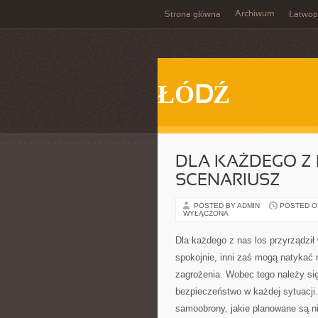
Archiwum
Strona główna
Łatwop
ŁÓDŹ
DLA KAŻDEGO Z
SCENARIUSZ
POSTED BY ADMIN
POSTED ON 
WYŁĄCZONA
Dla każdego z nas los przyrządził
spokojnie, inni zaś mogą natykać 
zagrożenia. Wobec tego należy si
bezpieczeństwo w każdej sytuacji
samoobrony, jakie planowane są ni