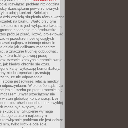
ciej rozwiązać problem niż godzina
ędzy dziesiątkami powierzchownych
 tylko udają konkret. Selekcja
est dziś częścią skupienia równie ważną
porządek na biurku. Warto przy tym
 skupienie nie jest wyłącznie kwestią
 Ogromne znaczenie ma środowisko
ktoś próbuje pisać, liczyć, projektować
wać w przestrzeni pełnej ciągłych
 nawet najlepsze intencje niewiele
a działa jak delikatny mechanizm.
bić, a znacznie trudniej odbudować.
y, które traktują swoją pracę
raz częściej zaczynają chronić swoje
, jak kiedyś chroniło się czas.
ędne karty, wyłączają komunikatory,
ziny niedostępności i przestają
za to, że nie odpowiadają
 Istotna jest również relacja między
a odpoczynkiem. Wiele osób sądzi, że
ć lepiej, trzeba po prostu mocniej się
mczasem umysł przeciążony nie
o w stan głębokiej koncentracji. Bez
ceru, bez chwil oddechu i bez zwykłej
ek może być aktywny, ale
ie skuteczny. Skupienie wymaga
 dlatego czasem najlepszym
rozwiązanie problemu nie jest dalsze
d nim, tylko krótkie odejście,