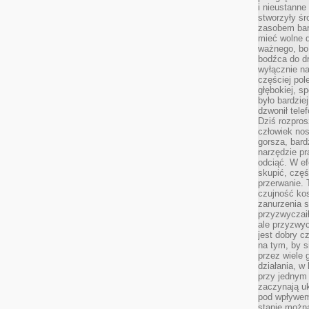
i nieustanne
stworzyły śr
zasobem bar
mieć wolne d
ważnego, bo
bodźca do dr
wyłącznie n
częściej pol
głębokiej, s
było bardzie
dzwonił tele
Dziś rozpros
człowiek nos
gorsza, bard
narzędzie pr
odciąć. W ef
skupić, czę
przerwanie. 
czujność kos
zanurzenia s
przyzwyczaił
ale przyzwyc
jest dobry c
na tym, by s
przez wiele 
działania, w
przy jednym
zaczynają uk
pod wpływem
stanie można