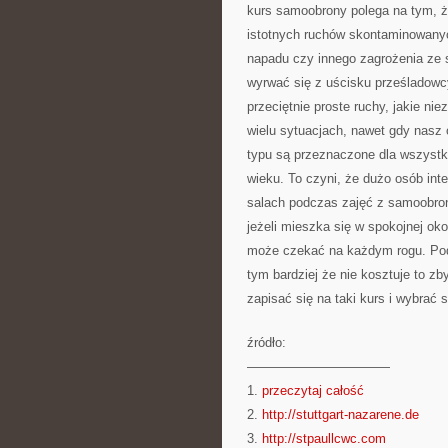
kurs samoobrony polega na tym, że
istotnych ruchów skontaminowany
napadu czy innego zagrożenia ze s
wyrwać się z uścisku prześladowcy
przeciętnie proste ruchy, jakie n
wielu sytuacjach, nawet gdy nasz o
typu są przeznaczone dla wszystkic
wieku. To czyni, że dużo osób int
salach podczas zajęć z samoobron
jeżeli mieszka się w spokojnej ok
może czekać na każdym rogu. Pod
tym bardziej że nie kosztuje to z
zapisać się na taki kurs i wybrać s
źródło:
———————————
1.
przeczytaj całość
2.
http://stuttgart-nazarene.de
3.
http://stpaullcwc.com