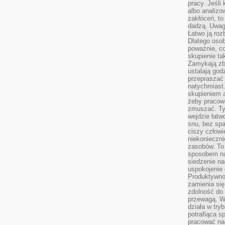
pracy. Jeśli 
albo analizo
zakłóceń, to
dadzą. Uwag
Łatwo ją roz
Dlatego osob
poważnie, co
skupienie tak
Zamykają zb
ustalają god
przepraszać 
natychmiast.
skupieniem 
żeby pracowa
zmuszać. Ty
wejdzie łatw
snu, bez spa
ciszy człowi
niekonieczn
zasobów. To
sposobem na 
siedzenie na
uspokojenie 
Produktywno
zamienia si
zdolność do 
przewagą. W
działa w try
potrafiąca s
pracować na