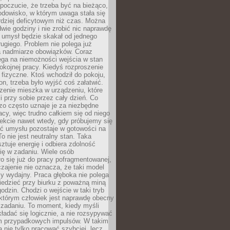
 poczucie, że trzeba być na bieżąco,
odowisko, w którym uwaga stała się
dziej deficytowym niż czas. Można
wie godziny i nie zrobić nic naprawdę
 umysł będzie skakał od jednego
ugiego. Problem nie polega już
a nadmiarze obowiązków. Coraz
ega na niemożności wejścia w stan
pokojnej pracy. Kiedyś rozproszenie
j fizyczne. Ktoś wchodził do pokoju,
fon, trzeba było wyjść coś załatwić.
zenie mieszka w urządzeniu, które
i przy sobie przez cały dzień. Co
zo często uznaje je za niezbędne
acy, więc trudno całkiem się od niego
ekcie nawet wtedy, gdy próbujemy się
ść umysłu pozostaje w gotowości na
To nie jest neutralny stan. Taka
ztuje energię i odbiera zdolność
ię w zadaniu. Wiele osób
o się już do pracy pofragmentowanej,
zajenie nie oznacza, że taki model
zy wydajny. Praca głęboka nie polega
iedzieć przy biurku z poważną miną
godzin. Chodzi o wejście w taki tryb
 którym człowiek jest naprawdę obecny
 zadaniu. To moment, kiedy myśli
ładać się logicznie, a nie rozsypywać
 przypadkowych impulsów. W takim
 nie tylko pracować szybciej, lecz