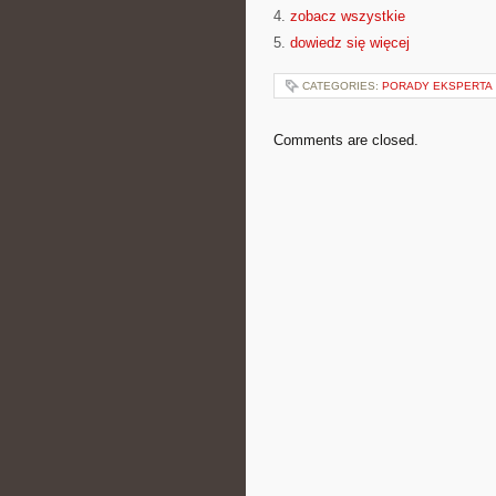
4.
zobacz wszystkie
5.
dowiedz się więcej
CATEGORIES:
PORADY EKSPERTA
Comments are closed.