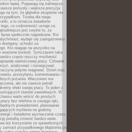
tkim lepiej. Pojawiają się trafniejsze
kawsze pomysły i większa precyzja.
ga na tym, że głębokie skupienie nie
przypadkiem. Trzeba dla niego
runki, a to oznacza świadome
 tego, co codzienność uznaje za
jtrudniejsze jest zwykle to, że
e bywa społecznie nagradzane. Kto
atychmiast, wydaje się zaangażowany.
le dostępny, uchodzi za
ego. Kto reaguje na wszystko na
e wrażenie kontroli. Tymczasem taka
bardzo często niszczy możliwość
aprawdę wartościowej pracy. Człowiek
orzyć, analizować i rozwiązywać
zaczyna jedynie reagować. Dzień mija
waniu, przesyłaniu, komentowaniu i
obnych pożarów. Wieczorem ma
czenia, ale nie zawsze potrafi
retny efekt swojej pracy. To jeden z
 frustrujących stanów zawodowych. W
chaosu warto wrócić do prostych
 pracy bez telefonu w zasięgu ręki,
zbędnych powiadomień, planowanie
ających myślenia na godziny
energii i świadome wyznaczanie czasu
ję potrafią zmienić bardzo wiele.
a też korzystanie ze sprawdzonych
zy zamiast przypadkowego błądzenia po
edy jedna rzetelna
strona branżowa