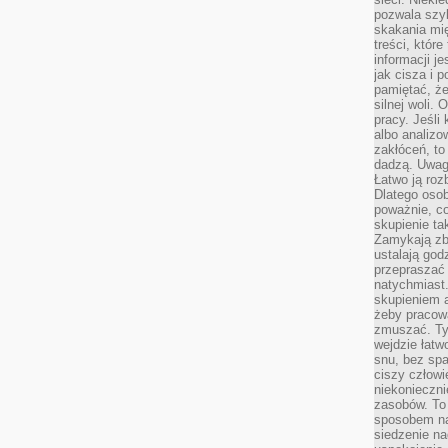
pozwala szyb
skakania mi
treści, które
informacji j
jak cisza i 
pamiętać, że
silnej woli.
pracy. Jeśli 
albo analizo
zakłóceń, to
dadzą. Uwag
Łatwo ją roz
Dlatego osob
poważnie, co
skupienie tak
Zamykają zb
ustalają god
przepraszać 
natychmiast.
skupieniem 
żeby pracowa
zmuszać. Ty
wejdzie łatw
snu, bez spa
ciszy człowi
niekonieczn
zasobów. To
sposobem na 
siedzenie na