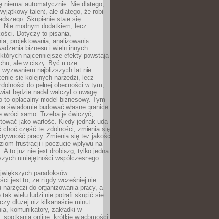
ę niemal automatycznie. Nie dlatego,
wyjątkowy talent, ale dlatego, że robi
adszego. Skupienie staje się
. Nie modnym dodatkiem, lecz
ości. Dotyczy to pisania,
a, projektowania, analizowania
adzenia biznesu i wielu innych
których najcenniejsze efekty powstają
chu, ale w ciszy. Być może
 wyzwaniem najbliższych lat nie
enie się kolejnych narzędzi, lecz
dolności do pełnej obecności w tym,
wiat będzie nadal walczył o uwagę
o to opłacalny model biznesowy. Tym
eba świadomie budować własne granice.
e wróci samo. Trzeba je ćwiczyć,
aktować jako wartość. Kiedy jednak uda
 choć część tej zdolności, zmienia się
ektywność pracy. Zmienia się też jakość
ziom frustracji i poczucie wpływu na
 A to już nie jest drobiazg, tylko jedna
jszych umiejętności współczesnego
jwiększych paradoksów
ci jest to, że nigdy wcześniej nie
u narzędzi do organizowania pracy, a
tak wielu ludzi nie potrafi skupić się
eczy dłużej niż kilkanaście minut.
ia, komunikatory, zakładki w
, spotkania online, krótkie wiadomości