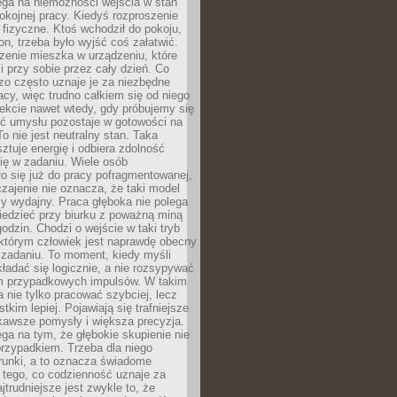
ega na niemożności wejścia w stan
pokojnej pracy. Kiedyś rozproszenie
j fizyczne. Ktoś wchodził do pokoju,
fon, trzeba było wyjść coś załatwić.
zenie mieszka w urządzeniu, które
i przy sobie przez cały dzień. Co
zo często uznaje je za niezbędne
acy, więc trudno całkiem się od niego
ekcie nawet wtedy, gdy próbujemy się
ść umysłu pozostaje w gotowości na
To nie jest neutralny stan. Taka
ztuje energię i odbiera zdolność
ię w zadaniu. Wiele osób
o się już do pracy pofragmentowanej,
zajenie nie oznacza, że taki model
zy wydajny. Praca głęboka nie polega
iedzieć przy biurku z poważną miną
godzin. Chodzi o wejście w taki tryb
 którym człowiek jest naprawdę obecny
 zadaniu. To moment, kiedy myśli
ładać się logicznie, a nie rozsypywać
 przypadkowych impulsów. W takim
 nie tylko pracować szybciej, lecz
tkim lepiej. Pojawiają się trafniejsze
kawsze pomysły i większa precyzja.
ga na tym, że głębokie skupienie nie
przypadkiem. Trzeba dla niego
runki, a to oznacza świadome
 tego, co codzienność uznaje za
jtrudniejsze jest zwykle to, że