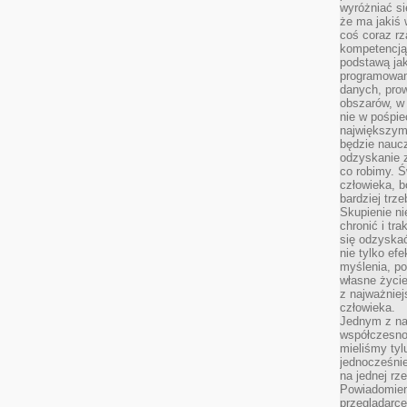
wyróżniać si
że ma jakiś 
coś coraz rz
kompetencją
podstawą jak
programowani
danych, prow
obszarów, w 
nie w pośpie
największym
będzie naucz
odzyskanie z
co robimy. Ś
człowieka, b
bardziej trz
Skupienie ni
chronić i tr
się odzyskać
nie tylko ef
myślenia, po
własne życie.
z najważnie
człowieka.
Jednym z na
współczesnoś
mieliśmy tyl
jednocześnie 
na jednej rz
Powiadomien
przeglądarce