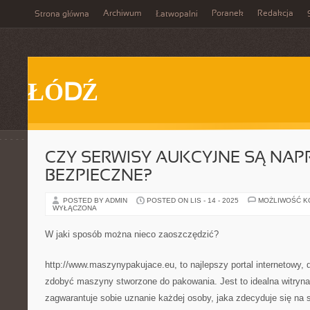
Archiwum
Poranek
Redakcja
Strona główna
Łatwopalni
ŁÓDŹ
CZY SERWISY AUKCYJNE SĄ NA
BEZPIECZNE?
POSTED BY ADMIN
POSTED ON LIS - 14 - 2025
MOŻLIWOŚĆ 
WYŁĄCZONA
W jaki sposób można nieco zaoszczędzić?
http://www.maszynypakujace.eu, to najlepszy portal internetowy, d
zdobyć maszyny stworzone do pakowania. Jest to idealna witryna
zagwarantuje sobie uznanie każdej osoby, jaka zdecyduje się na 