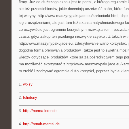
firmy. Już od dłuższego czasu jest to portal, z którego regularnie
ale też przedsiębiorstw, jakie doceniają uczciwość osób, które f
tej witryny. http://www.maszynypakujace.eu/kartoniarki.html, daje
się z urządzeniami, ale jest tam też szansa natychmiastowego k
co oczywiście jest ogromnie korzystnym rozwiązaniem i pozwala
czasu, gdyż zakup ten przebiega niezwykle szybko . Z takich witr
http://www.maszynypakujace.eu, zdecydowanie warto korzystać, p
dogodna forma oferowania produktów i także jest to świetna możl
wiedzy dotyczącej produktów, które są za pośrednictwem tego po
ma możliwość skorzystać z http://www.maszynypakujace.eu/karton
to zrobić i zdobywać ogromnie dużo korzyści, poprzez bycie klient
1.
wpisy
2.
felietony
3.
http://norma-lerer.de
4.
http://ornah-mental.de