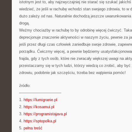
istotnym jest to, aby najzwyczajniej nie starać się szukać jaki
wiedzieć, że jeśli w rachubę wchodzi stan swojego zdrowia, to 
dużo zależy od nas. Naturalnie dochodzą jeszcze uwarunkowania 
drogą.
Weźmy chociażby w rachubę to by odrobinę więcej ćwiczyć. Taka
deprecjonuje znaczenie aktywności w naszym życiu, pewnie za ja
jeśli przez długi czas człowiek zaniedbuje swoje zdrowie, zapewn
porządku. Ćwiczmy więcej, a pewnie będziemy usatysfakcjonowa
frajda, gdy z tych osób, które nie zwracały większej uwagi na ak
przeistaczamy się w tych ludzi, którzy wiedzą co zrobić, aby b
zdrowiu, podobnie jak szczęściu, trzeba bez wątpienia pomóc!
źródło:
———————————
1.
https://lumigranie.pl
2.
https://kosamui.pl
3.
https://programistajava.pl
4.
https://sptopolka.pl
5.
pełna treść