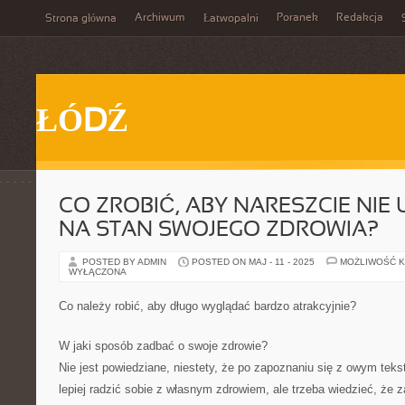
Archiwum
Poranek
Redakcja
Strona główna
Łatwopalni
ŁÓDŹ
CO ZROBIĆ, ABY NARESZCIE NIE
NA STAN SWOJEGO ZDROWIA?
POSTED BY ADMIN
POSTED ON MAJ - 11 - 2025
MOŻLIWOŚĆ 
WYŁĄCZONA
Co należy robić, aby długo wyglądać bardzo atrakcyjnie?
W jaki sposób zadbać o swoje zdrowie?
Nie jest powiedziane, niestety, że po zapoznaniu się z owym te
lepiej radzić sobie z własnym zdrowiem, ale trzeba wiedzieć, ż