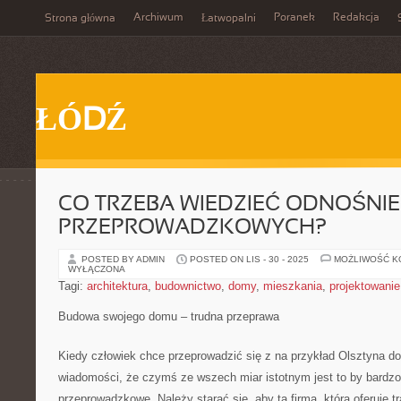
Archiwum
Poranek
Redakcja
Strona główna
Łatwopalni
ŁÓDŹ
CO TRZEBA WIEDZIEĆ ODNOŚNIE
PRZEPROWADZKOWYCH?
POSTED BY ADMIN
POSTED ON LIS - 30 - 2025
MOŻLIWOŚĆ 
WYŁĄCZONA
Tagi:
architektura
,
budownictwo
,
domy
,
mieszkania
,
projektowanie
Budowa swojego domu – trudna przeprawa
Kiedy człowiek chce przeprowadzić się z na przykład Olsztyna d
wiadomości, że czymś ze wszech miar istotnym jest to by bardzo 
przeprowadzkowe. Należy starać się, aby ta firma, która oferuje t