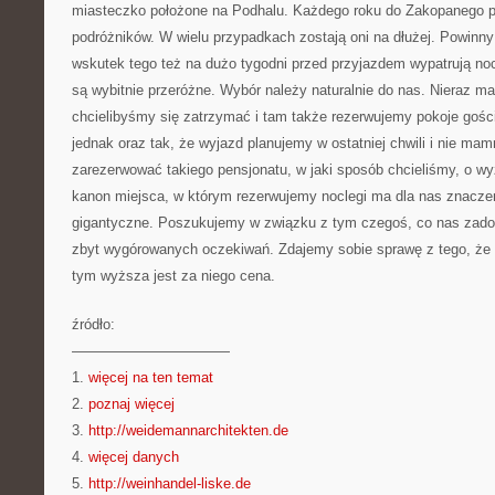
miasteczko położone na Podhalu. Każdego roku do Zakopanego 
podróżników. W wielu przypadkach zostają oni na dłużej. Powinny
wskutek tego też na dużo tygodni przed przyjazdem wypatrują noc
są wybitnie przeróżne. Wybór należy naturalnie do nas. Nieraz m
chcielibyśmy się zatrzymać i tam także rezerwujemy pokoje gośc
jednak oraz tak, że wyjazd planujemy w ostatniej chwili i nie m
zarezerwować takiego pensjonatu, w jaki sposób chcieliśmy, o w
kanon miejsca, w którym rezerwujemy noclegi ma dla nas znaczen
gigantyczne. Poszukujemy w związku z tym czegoś, co nas zad
zbyt wygórowanych oczekiwań. Zdajemy sobie sprawę z tego, że
tym wyższa jest za niego cena.
źródło:
———————————
1.
więcej na ten temat
2.
poznaj więcej
3.
http://weidemannarchitekten.de
4.
więcej danych
5.
http://weinhandel-liske.de