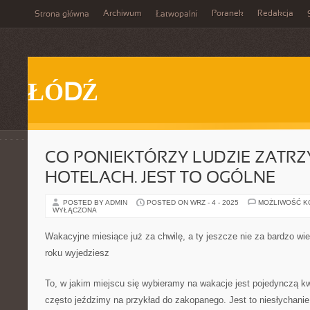
Archiwum
Poranek
Redakcja
Strona główna
Łatwopalni
ŁÓDŹ
CO PONIEKTÓRZY LUDZIE ZATRZ
HOTELACH. JEST TO OGÓLNE
POSTED BY ADMIN
POSTED ON WRZ - 4 - 2025
MOŻLIWOŚĆ 
WYŁĄCZONA
Wakacyjne miesiące już za chwilę, a ty jeszcze nie za bardzo wi
roku wyjedziesz
To, w jakim miejscu się wybieramy na wakacje jest pojedynczą kw
często jeździmy na przykład do zakopanego. Jest to niesłychanie 